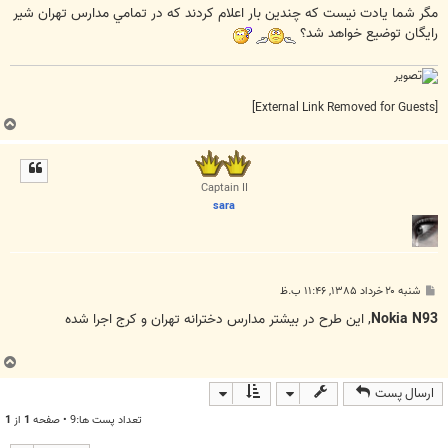
مگر شما يادت نيست که چندين بار اعلام کردند که در تمامي مدارس تهران شير
رايگان توضيع خواهد شد؟
[External Link Removed for Guests]
ب
ا
ل
ا
Captain II
sara
پ
شنبه ۲۰ خرداد ۱۳۸۵, ۱۱:۴۶ ب.ظ
س
ت
Nokia N93
, اين طرح در بيشتر مدارس دخترانه تهران و کرج اجرا شده
ب
ا
ارسال پست
ل
ا
تعداد پست ها:9 • صفحه
1
از
1