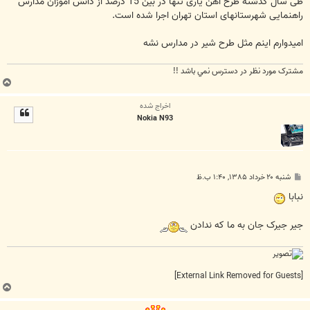
طی سال گذشته طرح آهن یاری تنها در بین 15 درصد از دانش آموزان مدارس
راهنمایی شهرستانهای استان تهران اجرا شده است.
اميدوارم اينم مثل طرح شير در مدارس نشه
مشترک مورد نظر در دسترس نمي باشد !!
ب
ا
اخراج شده
ل
Nokia N93
ا
پ
شنبه ۲۰ خرداد ۱۳۸۵, ۱:۴۰ ب.ظ
س
ت
نبابا
جير جيرک جان به ما که ندادن
[External Link Removed for Guests]
ب
ا