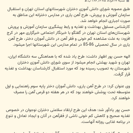
پ
شنبه ۲۰ خرداد ۱۳۸۵, ۱:۰۶ ب.ظ
س
ت
طبق مصوبه شورای دانش آموزی دختران شهرستانهای استان تهران و استقبال
سازمان آموزش و پرورش، طرح آهن یاری در مدارس دخترانه این مناطق به
صورت اجباری انجام خواهد شد.
کارشناس مسئول بهداشت و تغذیه و رابط پیشگیری سازمان آموزش و پرورش
شهرستان‌ها‌ی استان تهران در گفتگو با خبرنگار اجتماعی خبرگزاری مهر در کرج
افزود: به علت مشاهده کم خونی و فقر آهن در دانش آموزان دختر، طرح آهن
یاری در سال تحصیلی 86-85 در تمام مدارس این شهرستانها اجرا می‏شود.
الهه حسن پور اظهار داشت: طرح یاد شده که با هماهنگی سه دانشگاه ایران،
تهران و شهید بهشتی انجام می‏شود از سوی شورای دانش آموزی دختران
شهرستان به تصویب رسیده بود که مورد استقبال کارشناسان بهداشت و تغذیه
قرار گرفت.
وی عنوان کرد: در طرح آهن یاری، دانش آموزان دختر پایه سوم راهنمایی و اول
متوسطه تحت پوشش خواهند بود که در هر هفته دو قرص آهن را مصرف
خواهند کرد.
حسن پور یادآور شد: هدف این طرح ارتقاء سلامتی دختران نوجوان در خصوص
تغذیه صحیح و کاهش کم خونی ناشی از فقرآهن در آنان و ایجاد تعادل و تنوع
در برنامه غذایی روزانه آنهاست.