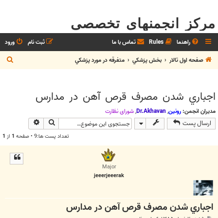
مرکز انجمنهای تخصصی
راهنما
Rules
تماس با ما
ثبت نام
ورود
ج
صفحه اول تالار
بخش پزشکي
متفرقه در مورد پزشکي
س
ت
اجباري شدن مصرف قرص آهن در مدارس
ج
و
مدیران انجمن:
رونین
,
Dr.Akhavan
,
شوراي نظارت
جستجو
جستجوی پیش
ارسال پست
تعداد پست ها:9 • صفحه
1
از
1
Major
jeeerjeeerak
اجباري شدن مصرف قرص آهن در مدارس