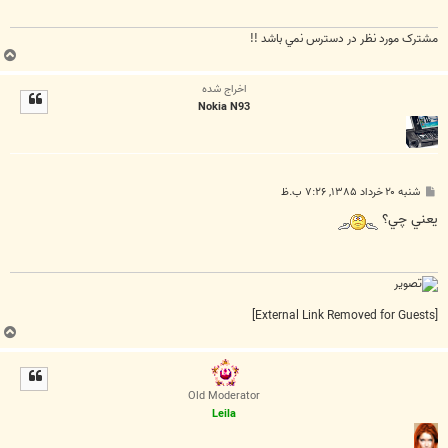
مشترک مورد نظر در دسترس نمي باشد !!
ب
ا
اخراج شده
ل
Nokia N93
ا
پ
شنبه ۲۰ خرداد ۱۳۸۵, ۷:۲۶ ب.ظ
س
ت
يعني چي؟
[External Link Removed for Guests]
ب
ا
ل
ا
Old Moderator
Leila