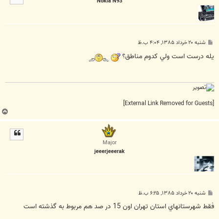
Nokia N93
ا
پ
شنبه ۲۰ خرداد ۱۳۸۵, ۴:۰۴ ب.ظ
س
ت
يله درست است ولي کدوم مناطق؟
[External Link Removed for Guests]
ب
ا
ل
ا
Major
jeeerjeeerak
پ
شنبه ۲۰ خرداد ۱۳۸۵, ۶:۲۵ ب.ظ
س
ت
فقط شهرستانهاي استان تهران اون 15 در صد هم مربوط به گذشته است