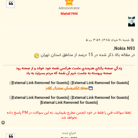
ل
ا
Administrator
Mahdi1944
پ
شنبه ۲۰ خرداد ۱۳۸۵, ۳:۵۹ ب.ظ
س
ت
,
Nokia N93
در مقاله بالا ذكر شده در 15 درصد از مناطق استان تهران
زندگي صحنه يکتاي هنرمندي ماست هرکسي نغمه خود خواند و از صحنه رود
صحنه پيوسته به جاست خرم آن نغمه که مردم بسپارند به ياد
|
[External Link Removed for Guests]
|
[External Link Removed for Guests]
مجله الکترونيکي سنترال کلابز
|
[External Link Removed for Guests]
|
[External Link Removed for Guests]
[External Link Removed for Guests]
لطفا سوالات فني را فقط در خود انجمن مطرح بفرماييد، به اين سوالات در PM پاسخ داده
نخواهد شد
ب
ا
اخراج شده
ل