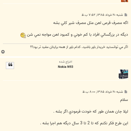
پ
شنبه ۲۰ خرداد ۱۳۸۵, ۷:۵۲ ب.ظ
س
ت
اگه مصرف قرص اهن مثل مصرف شير كلي بشه
ديگه در بزرگسالي افراد با كم خوني و كمبود اهن مواجه نمي شن
اگر مي توانستيد خريدار باور باشيد، كدام باور از همه برايتان مفيد تر بود؟؟
ب
ا
اخراج شده
ل
Nokia N93
ا
پ
شنبه ۲۰ خرداد ۱۳۸۵, ۸:۰۰ ب.ظ
س
ت
سلام
ليلا جان همان طور که خودت فرمودي اگر بشه .
اين طرح فکر نکنم که تا 2 تا 3 سال ديگه هم اجرا بشه .