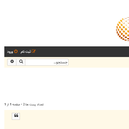
ثبت نام
ورود
جستجو
جستجو
تعداد پست ها:2 • صفحه
1
از
1