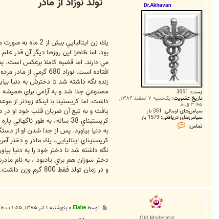
تولد نوزاد از مادر
ت
Dr.Akhavan
يك زن ايتاليايي 
بود. اما ظاهرا اين روزها ديگر آن قدر عل
مي دارند. اما قضيه كاملا برعكس است. يع
پست:
3051
تاریخ عضویت:
یک‌شنبه ۷ اسفند ۱۳۸۴,
داشت. اما كريستينا با اينكه زودتر از مو
۳:۴۵ ق.ظ
سپاس‌های ارسالی:
351 بار
سپاس‌های دریافتی:
1579 بار
ت
تماس:
م
به دنيا بياورد. پس از جدا شدن او از دستگ
ا
س
D
r
دختر سوزان هم براي يادبود ، به نام مادر
.
A
و در زمان تولد فقط 800 گرم وزن داشت. سوزان آن كاترين كه اين روزها يك ساله شده ، يك برادر دارد كه 2 سال از خودش بزرگتر است
k
h
a
v
a
n
پ
توسط
Elahe
»
پنج‌شنبه ۱ تیر ۱۳۸۵, ۱:۵۵ ب.ظ
س
Old Moderator