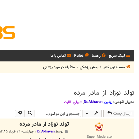
لینک سریع
راهنما
Rules
تماس با ما
صفحه اول تالار
بخش پزشکي
متفرقه در مورد پزشکي
تولد نوزاد از مادر مرده
مدیران انجمن:
رونین
,
Dr.Akhavan
,
شوراي نظارت
جستجو
جستجوی پی
ارسال پست
تولد نوزاد از مادر مرده
پ
توسط
Dr.Akhavan
»
چهارشنبه ۳۱ خرداد ۱۳۸۵, ۹:۱۳ ب.ظ
س
Super Moderator