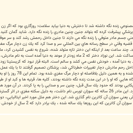
بيش از 2 ماه به صورت مصنوعي زنده نگه داشته شد تا دخترش به دنيا بيايد سلامت: روزگاري بود
م پزشكي پيشرفت كرده كه بتواند جنين چنين مادري را زنده نگه دارد. شايد گمان كني
ني جسم مادر متوفي را زنده نگه مي دارند تا جنين داخل رحمش رشد كند و سر موقع به
عد به دنيا آمده ، خودش نفس مي كشد و سالم است. البته قرار نبود كه كريستينا زود
كريستيناي 38 ساله، به ط
اه هايي كه او را در اين مدت زنده نگه داشته بودند، كليه ها، قرنيه ها و كبد او از ط
نگه داشته شد تا دختر خود را به دنيا بياورد. اين مادر 26 ساله كه سوزان تورس نام داشت، ب
ش يعني سوزان آن كاترين نام گذاري شد. اين دختر هم مثل مورد اخير ايتاليايي، دو ز