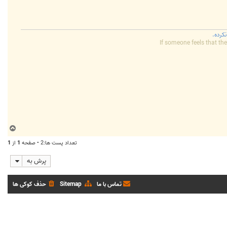
کرده.
If someone feels that the
ب
ا
تعداد پست ها:2 • صفحه
1
از
1
ل
ا
پرش به
تماس با ما
Sitemap
حذف کوکی ها