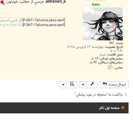
ت
akhavan_a
, مرسي از مطلب خوبتون
Elahe
[FONT=Tahoma,sans-serif]
اگر کسی احساس ک
g in their life
[FONT=Tahoma,sans-serif]
پست:
941
تاریخ عضویت:
چهارشنبه ۲۳ فروردین ۱۳۸۵,
۲:۴۱ ب.ظ
محل اقامت:
شیراز
سپاس‌های ارسالی:
10 بار
سپاس‌های دریافتی:
80 بار
ت
تماس:
م
ا
س
E
ارسال پست
l
a
h
بازگشت به “متفرقه در مورد پزشکي”
e
صفحه اول تالار