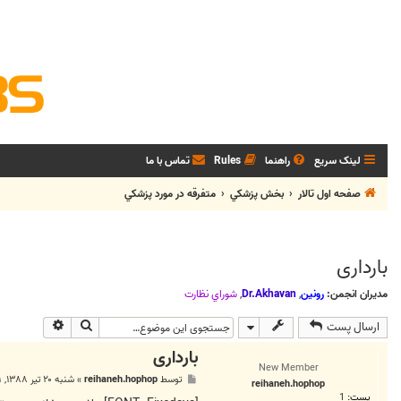
لینک سریع
راهنما
Rules
تماس با ما
صفحه اول تالار
بخش پزشکي
متفرقه در مورد پزشکي
بارداری
مدیران انجمن:
رونین
,
Dr.Akhavan
,
شوراي نظارت
جستجو
جستجوی پی
ارسال پست
بارداری
New Member
پ
توسط
reihaneh.hophop
»
شنبه ۲۰ تیر ۱۳۸۸, ۴:۱۱ ب.ظ
reihaneh.hophop
س
پست:
1