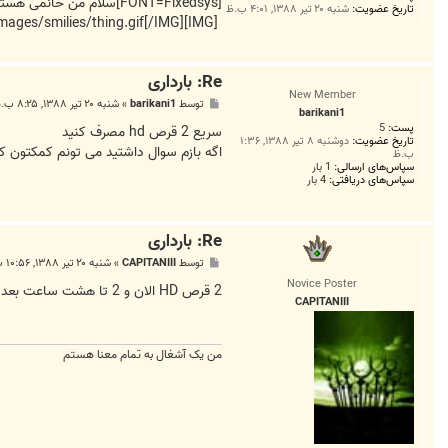
ت
[FONT=Fixedsys]سلام من 
تاریخ عضویت:
شنبه ۲۰ تیر ۱۳۸۸, ۴:۰۱ ب.ظ
[IMG]http://www.centralclubs.com/images/smilies/thing.gif[/IMG]واهیم[FONT=Fixedsys] دار شویم حال چه کنم آیا قرص ال دی از امروز بخورم مشکلی ندارد و تا چه زمانی بخورم
Re: بارداری
New Member
پ
توسط
barikani1
»
شنبه ۲۰ تیر ۱۳۸۸, ۸:۲۵ ب.ظ
barikani1
س
پست:
5
ت
سریع 2 قرص hd مصرف کنید
تاریخ عضویت:
دوشنبه ۸ تیر ۱۳۸۸, ۱:۳۶
اگه بازم سوال داشتید می تونم کمکتون ک
ب.ظ
سپاس‌های ارسالی:
1 بار
سپاس‌های دریافتی:
4 بار
Re: بارداری
پ
توسط
CAPITANIII
»
شنبه ۲۰ تیر ۱۳۸۸, ۱۰:۵۶ ب.ظ
س
Novice Poster
ت
2 قرص HD الان و 2 تا هشت ساعت بعد و دو تا هشت ساعت بعد .اگه حال تهوع داشتین و بالا آوردین دوباره مصرف کنید.
CAPITANIII
من يک آشغال به تمام معنا هستم