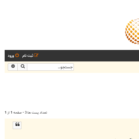
ثبت نام
ورود
جستجو
جستجو
تعداد پست ها:3 • صفحه
1
از
1