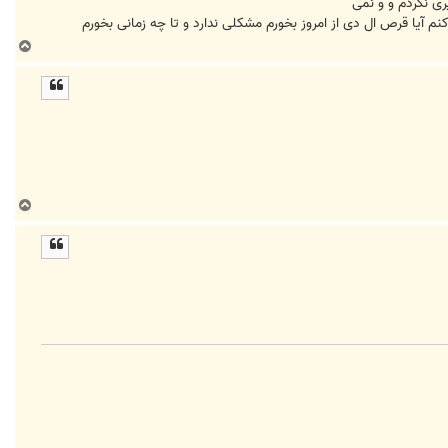
گیری نکردم و و نمی
ب
ا
ل
ا
ب
ا
ل
ا