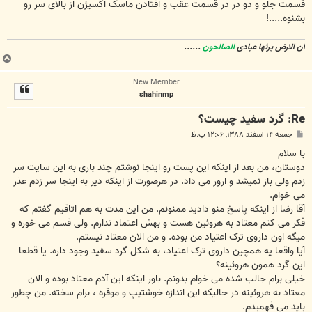
قسمت جلو و دو در در قسمت عقب و افتادن ماسک اکسیژن از بالای سر رو
بشنوه.....!
ان الارض یرثها عبادی
الصالحون
......
ب
ا
New Member
ل
shahinmp
ا
Re: گرد سفید چیست؟
پ
جمعه ۱۴ اسفند ۱۳۸۸, ۱۲:۰۶ ب.ظ
س
ت
با سلام
دوستان، من بعد از اینکه این پست رو اینجا نوشتم چند باری به این سایت سر
زدم ولی باز نمیشد و ارور می داد. در هرصورت از اینکه دیر به اینجا سر زدم عذر
می خوام.
آقا رضا از اینکه پاسخ منو دادید ممنونم. من این مدت به هم اتاقیم گفتم که
فکر می کنم معتاد به هروئین هست و بهش اعتماد ندارم. ولی قسم می خوره و
میگه اون داروی ترک اعتیاد من بوده. و من الان معتاد نیستم.
آیا واقعا یه همچین داروی ترک اعتیاد، به شکل گرد سفید وجود داره. یا قطعا
این گرد همون هروئینه؟
خیلی برام جالب شده می خوام بدونم. باور اینکه این آدم معتاد بوده و الان
معتاد به هروئینه در حالیکه این اندازه خوشتیپ و موقره ، برام سخته. من چطور
باید می فهمیدم.