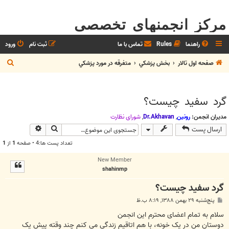
مرکز انجمنهای تخصصی
راهنما
Rules
تماس با ما
ثبت نام
ورود
ج
صفحه اول تالار
بخش پزشکي
متفرقه در مورد پزشکي
س
ت
گرد سفید چیست؟
ج
و
مدیران انجمن:
رونین
,
Dr.Akhavan
,
شوراي نظارت
جستجو
جستجوی پیش
ارسال پست
تعداد پست ها:4 • صفحه
1
از
1
New Member
shahinmp
گرد سفید چیست؟
پ
پنج‌شنبه ۲۹ بهمن ۱۳۸۸, ۸:۱۹ ب.ظ
س
ت
سلام به تمام اعضای محترم این انجمن
دوستان من در یک خونه، با هم اتاقیم زندگی می کنم چند وقته پیش یک