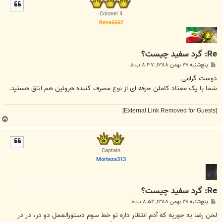
ل
ا
Colonel II
Reza6662
Re: گرد سفید چیست؟
پ
پنج‌شنبه ۲۹ بهمن ۱۳۸۸, ۸:۳۷ ب.ظ
س
ت
دوست گرامی
شما با یک معتاد کاملن حرفه ای از نوع مصرف کننده هروئین هم اتاق هستید.
[External Link Removed for Guests]
ب
ا
ل
ا
Captain
Morteza313
Re: گرد سفید چیست؟
پ
پنج‌شنبه ۲۹ بهمن ۱۳۸۸, ۸:۵۲ ب.ظ
س
ت
لحن رضا یه جوریه که آدم انتظار داره تو خط سوم دستورالعمل دو در، در در