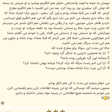
مهمان به خونه ما اومد واشتباهی شلوار هم اتاقیمو پوشید و تو جیبش یه بسته
که توش گرد سفیدی بود رو پیدا کرد. بعد من این قضیه با هم اتاقیم مطرح
کردم. که گفت من قبلا معتاد بودم و اون گرد سفید، داروی ترک اعتیاد منه! که
یک ساله دارم مصرف می کنم من باید اینو بگم که این هم اتاقیم فوق لیسانس
داره و ظاهر خیلی موجهی داره. و از وقتی من باهاش هم اتاق شدم. من میدیدم
که خیلی چرت میزد مثلا رو صندلی نشسته بود یه دفعه میرفت تو چرت، و
موبایلش که تو دستش بود از دستش می افتاد. ولی با خودم می گفتم حتما
آدم خوابالویی هستش. اصلا فکر نمی کردم که قبلا معتاد بوده باشه و جلوی من
هم این مدت سیگار هم نمی کشید.
حالا این مدت این سوالا برام مطرح شده که:
1- ایا یه همچین دارویی به شکل گرد وجود داره؟
2-ممکنه اون گرد هروئین بوده باشه؟
3- ایا این ادم راست میگه که ترک کرده؟ میشه بهش اعتماد کرد؟
4- آیا این چرت زدنا نشانه معتاد بودنش نیست؟
می خوام بدونم این مدت با کی هم اتاق بودم
ممنون میشم اگه دوستانی که تو این زمینه اطلاعات دارن منو راهنمایی کنن.
من خودم به شخصه هیچ اطلاعاتی در زمینه مواد مخدر نداشته و ندارم.
ب
ا