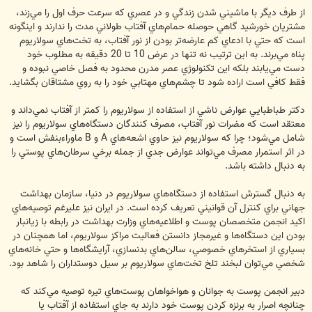
از طرف ديگر با ماشيني شدن زندگي و در عصري كه سرعت حرف اول را مي‌زند،
مشتريان خورشيد گاهي حوصله حمام‌هاي آفتاب طولاني مدت را ندارند و اينگونه
است كه حتي با ادعاي كم عارضه‌تر بودن از نور آفتاب، به تخت‌هاي سولاريوم
پناه مي‌برند. به اين ترتيب نه تنها در عرض 10 تا 20 دقيقه به مطلوب خود
دست مي‌يابند بلكه اين تكنولوژي عصر مدرن محدود به فصل خاصي نبوده و
فقط كافي است اراده شود تا چشم‌هاي مهتابي خود را به روي مشتاقان بگشايد.
دكتر طباطبايي عوارض ناشي از استفاده از سولاريوم را كمتر از آفتاب نمي‌داند و
معتقد است كه مضرات نور آفتاب، مصرف كنندگان دستگاه‌هاي سولاريوم را نيز
شامل مي‌شود؛ چرا كه سولاريوم نيز حاوي اشعه‌هاي A و B ماوراءبنفش است و
در اثر استمرار مصرف مي‌تواند عوارض جدي از جمله برخي سرطان‌هاي پوستي را
به دنبال داشته باشد.
به دنبال گسترش استفاده از دستگاه‌هاي سولاريوم در دنيا، سازمان بهداشت
جهاني براي كنترل آن قوانيني تعريف كرده است. در ايران نيز عليرغم توصيه‌هاي
اكيد انجمن متخصصان پوست و اطلاعيه‌هاي وزارت بهداشت در رابطه با زيانبار
بودن اين دستگاه‌ها و غيرمجاز دانستن فعاليت مراكز سولاريوم، اما همچنان در
بسياري از استخرهاي خصوصي، سالن‌هاي بدنسازي، آرايشگاه‌ها و حتي خانه‌هاي
شخصي مي‌توان لبخند تلخ تخت‌هاي سولاريوم بر سيل دوستداران را شاهد بود.
دبير انجمن پوست به جوانان و هواخواهان پوست‌هاي تيره توصيه مي‌كند كه
چنانچه اصرار به برنزه كردن پوست خود دارند به جاي استفاده از آفتاب يا