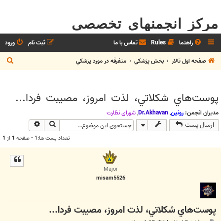
مرکز انجمنهای تخصصی
راهنما
Rules
تماس با ما
ثبت نام
ورود
ج
صفحه اول تالار
بخش پزشکي
متفرقه در مورد پزشکي
س
ت
پوست‌هاي شكلاتي، لذت امروز، مصيبت فردا...
ج
و
مدیران انجمن:
رونین
,
Dr.Akhavan
,
شوراي نظارت
جستجو
جستجوی پیش
ارسال پست
تعداد پست ها:1 • صفحه
1
از
1
Major
misam5526
پوست‌هاي شكلاتي، لذت امروز، مصيبت فردا...