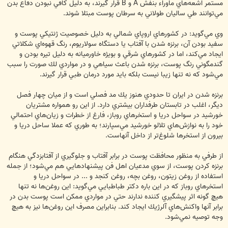
مستمر اشعه‌هاي ماوراء بنفش A و B قرار ‌گيرند، به دليل كافي نبودن دفاع بدن
مي‌توانند طي ساليان طولاني به سرطان پوست مبتلا شوند.
وي مي‌گويد: در كشورهاي اروپاي شمالي به دليل خصوصيت ژنتيكي پوست و
سفيد بودن آن، برنزه شدن با آفتاب يا دستگاه سولاريوم، رنگ قهوه‌اي شكلاتي
ايجاد مي‌كند، اما در كشورهاي شرقي و بويژه خاورميانه به دليل تيره بودن و
گندمگوني رنگ پوست، برنزه شدن باعث سياهي و در مواردي لك صورت را سبب
مي‌شود كه نه تنها زيبا نيست بلكه بايد مورد درمان طبي قرار گيرند.
برنزه شدن در ايران تا حدودي هنوز يك مد فصلي است و از ميان چهار فصل
ديگر، اغلب در تابستان طرفداران بيشتري دارد. از اين رو همواره مشتريان
خورشيد در سواحل دريا و استخرهاي روباز، فارغ از خطرات و زيان‌هاي احتمالي
خود را به نوازش‌هاي تلالو خورشيد مي‌سپارند؛ به طوري كه عملا ساحل دريا و
بيرون از استخرها شلوغ‌تر از داخل آنهاست.
از طرفي به منظور محافظت پوست در برابر آفتاب و جلوگيري از آفتابزدگي هنگام
برنزه كردن پوست، از سوي مدعيان اهل فن پيشنهادهايي هم مي‌شود؛ از جمله
استفاده از روغن زيتون، روغن بچه، روغن كنجد و ... در سواحل دريا و
استخرهاي روباز كه در اين باره دكتر طباطبايي مي‌گويد: اين روغن‌ها نه تنها
هيچ گونه اثر پيشگيري كننده ندارند حتي در مواردي ممكن است پوست بدن در
برابر آنها واكنش‌هاي آلرژيك ايجاد كند. بنابراين مصرف اين روغن‌ها نيز به هيچ
وجه توصيه نمي‌شود.