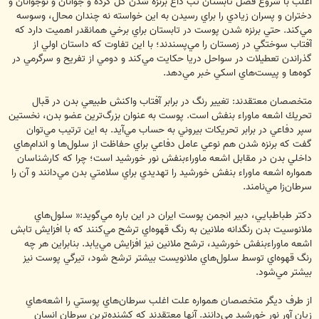
اغلب با شروع فصل تابستان تب داغ برنزه شدن گل كرده و جوانان و نوجوانان و
دختران و پسران زيادي را براي رسيدن به اين خواسته نه چندان محال، وسوسه
مي‌كند. حتي برنزه شدن پوست در تابستان براي برخي همانقدر اهميت دارد كه
آفتاب سوختگي در زمستان را مي‌پسندند؛ با اين تفاوت كه داستان اولي از
گذراندن تعطيلات در سواحل دريا حكايت مي‌كند و دومي از تفريح و سرگرمي در
كوه‌ها و پيست‌هاي اسكي خبر مي‌دهد.
متخصصان معتقدند: تغيير رنگ در برابر آفتاب واكنش طبيعي بدن در قبال
تحريك اشعه ماوراء بنفش است. پوست به عنوان بزرگ‌ترين عضو بدن، نخستين
سپر دفاعي در برابر تحريكات بيروني به حساب مي‌آيد. به اين ترتيب مي‌توان
گفت كه برنزه شدن هم نوعي عامل دفاعي براي حفاظت از سلول‌ها و اندام‌هاي
داخلي بدن در مقابل اشعه ماوراءبنفش نور خورشيد است؛ چرا كه كارشناسان
همواره اشعه ماوراء بنفش خورشيد را تهديدي براي سلامتي بدن مي‌دانند و آن را
سرطان‌زا مي‌نامند.
دكتر طباطبايي، دبير انجمن پوست ايران در اين باره مي‌گويد:« سلول‌هاي
ملانوسيت بدن رنگدانه ملانين به رنگ قهوه‌اي ترشح مي‌كنند كه با افزايش تابش
اشعه ماوراءبنفش خورشيد، ترشح ملانين نيز افزايش مي‌يابد. بنابراين هر چه
رنگ قهوه‌اي توسط سلول‌هاي ملانويست بيشتر ترشح شود، تيرگي پوست نيز
بيشتر مي‌شود.
از طرف ديگر متخصصان همواره علت اغلب سرطان‌هاي پوستي را اشعه‌هاي
زيان آور نور خورشيد مي‌دانند. آنها معتقدند كه كشنده‌ترين سرطان انسان