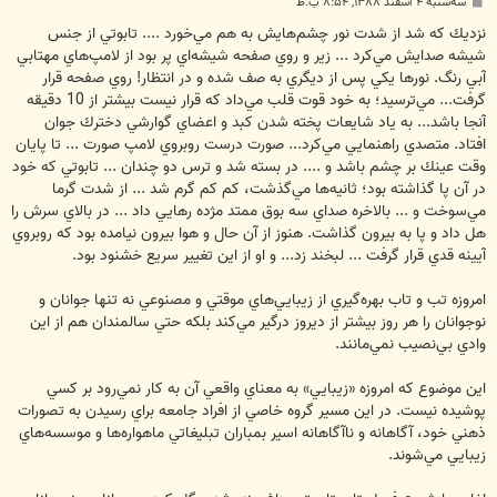
پ
سه‌شنبه ۴ اسفند ۱۳۸۸, ۸:۵۴ ب.ظ
س
ت
نزديك كه شد از شدت نور چشم‌هايش به هم مي‌خورد .... تابوتي از جنس
شيشه صدايش مي‌كرد ... زير و روي صفحه‌ شيشه‌اي پر بود از لامپ‌هاي مهتابي
آبي رنگ. نورها يكي پس از ديگري به صف شده و در انتظار! روي صفحه قرار
گرفت... مي‌ترسيد؛ به خود قوت قلب مي‌داد كه قرار نيست بيشتر از 10 دقيقه
آنجا باشد... به ياد شايعات پخته شدن كبد و اعضاي گوارشي دخترك جوان
افتاد. متصدي راهنمايي مي‌كرد... صورت درست روبروي لامپ صورت ... تا پايان
وقت عينك بر چشم باشد و .... در بسته شد و ترس دو چندان ... تابوتي كه خود
در آن پا گذاشته بود؛ ثانيه‌ها مي‌گذشت، كم كم گرم شد ... از شدت گرما
مي‌سوخت و ... بالاخره صداي سه بوق ممتد مژده رهايي داد ... در بالاي سرش را
هل داد و پا به بيرون گذاشت. هنوز از آن حال و هوا بيرون نيامده بود كه روبروي
آيينه قدي قرار گرفت ... لبخند زد... و او از اين تغيير سريع خشنود بود.
امروزه تب و تاب بهره‌گيري از زيبايي‌هاي موقتي و مصنوعي نه تنها جوانان و
نوجوانان را هر روز بيشتر از ديروز درگير مي‌كند بلكه حتي سالمندان هم از اين
وادي بي‌نصيب نمي‌مانند.
اين موضوع كه امروزه «زيبايي» به معناي واقعي آن به كار نمي‌رود بر كسي
پوشيده نيست. در اين مسير گروه خاصي از افراد جامعه براي رسيدن به تصورات
ذهني خود، آگاهانه و ناآگاهانه اسير بمباران تبليغاتي ماهواره‌ها و موسسه‌هاي
زيبايي مي‌شوند.