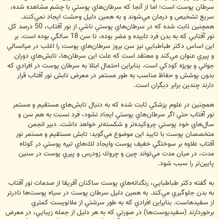
سرطان پوست است؛ اما از آنجا كه سرطان‌هاي پوستي با چشم مشاهده شده،
سريع تشخيص و درمان مي‌شوند و به همين دليل وحشت ايجاد نمي‌كنند.
همچنين ثابت شده كه در سرطان‌هاي پوستي ناشي از نور آفتاب، 50 درصد كل
نور آفتابي كه به بدن فرد تابيده و مضر بوده، تا سن 18 سالگي بوده است. بر
اين اساس دكتر طباطبايي نيز سن بروز سرطان‌هاي پوست را اغلب در ميانسالي
و پيري عنوان مي‌كند و معتقد است كه علت اين سرطان‌ها، تابش‌هاي دوران
جواني و بويژه كودكي است. بنابراين احتمال ابتلا به سرطان پوست در افرادي كه
بدون پوشش و حفاظ مناسب به طور مستمر در معرض تابش نور آفتاب قرار
دارند چندين برابر ديگران است.
همچنين در علوم پزشكي ثابت شده كه به دنبال تابش‌هاي مستقيم و مستمر
نور آفتاب حتي اگر سرطان‌هاي پوستي ايجاد نشود، فرد نسبت به هم سن و
سال‌هاي خود پوستي چروكيده‌تر و شكسته‌تر خواهد داشت. دبير انجمن
متخصصان پوست با تاييد اين موضوع مي‌گويد: تابش مستقيم و مستمر نور
آفتاب علاوه بر سوختگي خفيف پوست وايجاد لك‌هاي تيره پوستي در كوتاه
مدت، در ميان مدت مي‌تواند چين و چروك زودرس و پيري پوست در سنين
پايين‌تر را سبب شود.
به گفته دكتر طباطبايي، رنگدانه‌هاي پوست ساكنان آفريقا از صدمات نور آفتاب
به بدن جلوگيري مي‌كند. به همين دليل سرطان پوست در سياه پوست‌ها نادرتر
از سفيدهاست. بنابراين افرادي كه به طور سرشتي از ملانويست‌ كمتري
برخوردارند (سفيدپوست‌ها) در صورتي كه به هر دليل از جمله زيبايي، در معرض