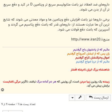
داروهای ضد انعقاد نیز باعث متابولیسم سریع تر ویتامین D در کبد و دفع سریع
تر آن از بدن می شوند.
برخی داروها نیز باعث افزایش دفع ویتامین ها و مواد معدنی می شوند که شایع
ترین آن ها عبارت هستند از: داروهای مُدر که باعث دفع پتاسیم می گردند و
آسپیرین که باعث دفع فولات می شود.
منبع:http://www.iran20.i
مائیم که از پادشهان باج گرفتیم
زان پس که از ایشان کمروتاج گرفتیم
اموال وخزائنشان تاراج گرفتیم
مائیم که از دریا امواج گرفتیم
شاهنشاه بزرگ ایران نادرشاه افشار
زیبنده
یک رونین
زیبا مردن
است، آن رونینی که
هر دم آماده مرگ
نباشد، ناگزیر
مرگی ناشایست
برایش پیش می آید
.
ب
ا
ارسال پست
ل
ا
تعداد پست ها:1 • صفحه
1
از
1