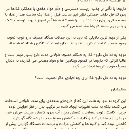
پ
چهارشنبه ۲۰ مرداد ۱۳۸۹, ۸:۲۱ ب.ظ
س
ت
داروها با تأثیر بر جذب، زیست دسترسی و دفع مواد مغذی با عملکرد غذاها در
بدن تداخل دارند. جملاتی نظیر نیم ساعت قبل از غذا، یک ساعت بعد از غذا، با
معده خالی، روزی یک عدد و ... را همیشه به هنگام تجویز داروها توسط پزشک
و یا بر روی بسته داروها مشاهده می کنید.
یکی از مهم ترین دلایلی که باید به این جملات هنگام مصرف دارو توجه نمود،
وجود همین تداخلات دارو - غذا و غذا - دارو است که تاکنون شناخته شده اند.
توجه به تداخل دارو - غذا به هنگام مصرف طولانی مدت دارو بسیار مهم است و
غالبا اثراتی که داروها در کمبود ویتامین ها و مواد معدنی می گذارند، به دنبال
مصرف مزمن داروها ایجاد می گردد.
توجه به تداخل دارو- غذا برای چه افرادی حائز اهمیت است؟
سالمندان
این گروه نه تنها به علت این که از داروهای متعددی برای مدت طولانی استفاده
می کنند، بلکه به علت تغییرات ایجاد شده در ترکیب بدن از نظر افزایش توده
چربی، کاهش توده عضلانی، کاهش میزان آب بدن، کاهش سرعت جریان خون
در بدن از جمله در کبد و کلیه ها، کاهش سطح جذب در دستگاه گوارش،
کاهش توده کبد و کلیه ها و کاهش حرکات و ترشحات دستگاه گوارش بیش از