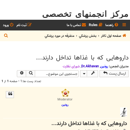
مرکز انجمنهای تخصصی
راهنما
Rules
تماس با ما
ثبت نام
ورود
ج
صفحه اول تالار
بخش پزشکي
متفرقه در مورد پزشکي
س
ت
داروهایی که با غذاها تداخل دارند...
ج
و
مدیران انجمن:
رونین
,
Dr.Akhavan
,
شوراي نظارت
جستجو
جستجوی پیش
ارسال پست
تعداد پست ها:1 • صفحه
1
از
1
Moderator
رونین
داروهایی که با غذاها تداخل دارند...