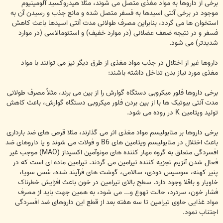
برخی از داروها به مواد مغذی متصل می شوند، مثلاً هیدروکسید آلومینیوم
موجود در برخی آنتی اسیدها به فسفر متصل شده و مانع جذب و رسیدن آن به
استخوان ها می گردد، بنابراین مصرف طولانی مدت آنتی اسیدها باعث کاهش
فسفر و در نتیجه ضعف عضلانی (در موارد خفیف) و استئومالاسی (در موارد
شدیدتر) می شود.
داروها غیر از اختلال در جذب مواد مغذی از طرق دیگر نیز می توانند با مواد
مغذی مورد نیاز بدن تداخل داشته باشند:
برخی داروها فلور میکروبی دستگاه گوارش را از بین می برند، مثلاً مصرف طولانی
مدت آنتی بیوتیک ها با از بین بردن فلور میکروبی دستگاه گوارش، باعث کاهش
تولید ویتامین K در روده می شود.
برخی داروها بر متابولیسم مواد مغذی اثر می گذارند، مثلا قرص های ضد بارداری
باعث اختلال در متابولیسم ویتامین های B6 و فولات می شوند و یا داروهای ضد
افسردگی متعلق به گروه مهار کننده های مونوآمین اکسیداز (MAO) موجب غیر
فعال شدن آنزیم تجزیه کننده تیرامین می گردند. تیرامین ماده ای است که در
پنیر کهنه، سوسیس دودی، سالامی، گوشت های فرآیند شده، سُس سویا،
خاویار و باقلا وجود دارد. سطح بالای تیرامین در خون باعث افزایش خطرناک
فشار خون، سردرد، حالت تهوع و... می شود، به همین جهت باید از مصرف
مواد غذایی حاوی تیرامین تا سه هفته بعد از قطع این داروهای ضد افسردگی
اجتناب نمود.