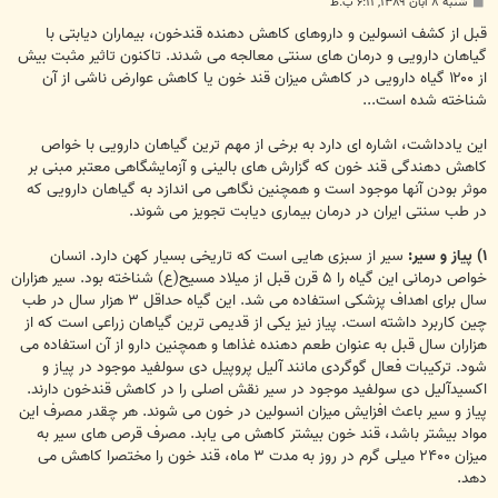
پ
شنبه ۸ آبان ۱۳۸۹, ۶:۱۱ ب.ظ
س
ت
قبل از کشف انسولین و داروهای کاهش دهنده قندخون، بیماران دیابتی با
گیاهان دارویی و درمان های سنتی معالجه می شدند. تاکنون تاثیر مثبت بیش
از ۱۲۰۰ گیاه دارویی در کاهش میزان قند خون یا کاهش عوارض ناشی از آن
شناخته شده است...
این یادداشت، اشاره ای دارد به برخی از مهم ترین گیاهان دارویی با خواص
کاهش دهندگی قند خون که گزارش های بالینی و آزمایشگاهی معتبر مبنی بر
موثر بودن آنها موجود است و همچنین نگاهی می اندازد به گیاهان دارویی که
در طب سنتی ایران در درمان بیماری دیابت تجویز می شوند.
۱) پیاز و سیر:
سیر از سبزی هایی است که تاریخی بسیار کهن دارد. انسان
خواص درمانی این گیاه را ۵ قرن قبل از میلاد مسیح(ع) شناخته بود. سیر هزاران
سال برای اهداف پزشکی استفاده می شد. این گیاه حداقل ۳ هزار سال در طب
چین کاربرد داشته است. پیاز نیز یکی از قدیمی ترین گیاهان زراعی است که از
هزاران سال قبل به عنوان طعم دهنده غذاها و همچنین دارو از آن استفاده می
شود. ترکیبات فعال گوگردی مانند آلیل پروپیل دی سولفید موجود در پیاز و
اکسیدآلیل دی سولفید موجود در سیر نقش اصلی را در کاهش قندخون دارند.
پیاز و سیر باعث افزایش میزان انسولین در خون می شوند. هر چقدر مصرف این
مواد بیشتر باشد، قند خون بیشتر کاهش می یابد. مصرف قرص های سیر به
میزان ۲۴۰۰ میلی گرم در روز به مدت ۳ ماه، قند خون را مختصرا کاهش می
دهد.