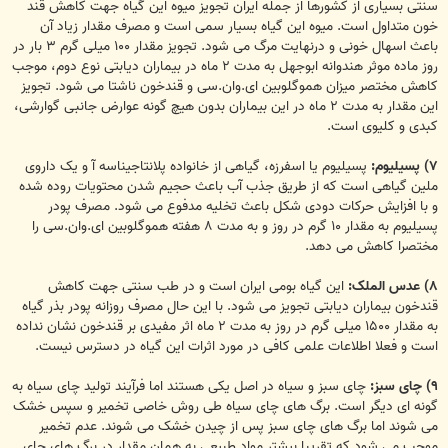
سنتی بسیاری از کشورها از جمله ایران تجویز میوه این گیاه جهت کاهش قند
خون متداول است. میوه این گیاه بسیار سمی است و مصرف مقدار زیاد آن
باعث اسهال خونی و درنهایت مرگ می شود. تجویز مقدار ۱۰۰ میلی گرم ۳ بار در
روز ماده موثر هندوانه ابوجهل به مدت ۲ ماه در بیماران دیابتی نوع دوم، موجب
کاهش مختصر میزان هموگلوبین ای.وان.سی و قندخون ناشتا می شود. تجویز
این مقدار به مدت ۲ ماه در این بیماران بدون هیچ گونه عوارض جانبی گوارشی،
کبدی و کلیوی است.
۷) پسیلیوم:
پسیلیوم یا اسفرزه، گیاهی از خانواده پلانتاجیناسه آ و یک داروی
ملین گیاهی است که از طریق جذب آب باعث حجیم شدن محتویات روده شده
و با افزایش حرکات دودی شکل باعث تخلیه مدفوع می شود. مصرف پودر
پسیلیوم به مقدار ۱۰ گرم در روز و به مدت ۸ هفته هموگلوبین ای.وان.سی را
مختصرا کاهش می دهد.
۸) عدس الملک:
این گیاه بومی ایران است و در طب سنتی جهت کاهش
قندخون بیماران دیابتی تجویز می شود. با این حال مصرف روزانه پودر بذر گیاه
به مقدار ۱۵۰۰ میلی گرم در روز به مدت ۲ ماه اثر مفیدی بر قندخون نشان نداده
است و فعلا اطلاعات علمی کافی در مورد اثرات این گیاه در دسترس نیست.
۹) چای سبز:
چای سبز و سیاه در اصل یکی هستند اما فرآیند تولید چای سیاه به
گونه ای دیگر است. برگ های چای سیاه طی روش خاصی تخمیر و سپس خشک
می شوند اما برگ های چای سبز پس از چیدن خشک می شوند. عدم تخمیر
موجب می شود که تقریبا بیشتر مواد طبیعی به همان مقدار در برگ های چای