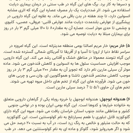
و دسرها به کار برد. برگ های این گیاه در طب سنتی در درمان بیماری دیابت
استفاده می شود. اثر ضددیابت یک بار مصرف عصاره این گیاه که اثری مشابه
انسولین دارد، تا چند هفته در بدن باقی می ماند. به علاوه این گیاه دارویی در
پیشگیری از عوارض بلندمدت دیابت مانند عوارض قلبی- عروقی، عصبی، کلیوی
و چشمی تا حدی موثر است. عصاره آن به مقدار۸۰ تا ۱۶۰ میلی گرم ۳ بار در روز
برای بیماران مبتلا به دیابت توصیه می شود.
۵) خار مریم:
خار مریم اصالتا بومی منطقه مدیترانه است. این گیاه امروزه در
سراسر نقاط دنیا از اروپا تا آسیا و از آفریقا تا آمریکای شمالی گسترده شده است.
این گیاه تنومند معمولا در مناطق خشک و آفتابی رشد می کند. این گیاه دارویی
موجب افزایش حساسیت سلول ها به انسولین و کاهش قندخون می شود. ماده
موثر آن سیلی مارین نام دارد که تجویز آن به مقدار ۲۰۰ میلی گرم ۳ بار در روز
موجب کاهش مختصر قندخون ناشتا و هموگلوبین ای .وان.سی و چربی های
خون می شود. فرآورده های این گیاه از تخم های داخل میوه تهیه می شوند.
تخم های آن حاوی ۵/۱ تا ? درصد سیلی مارین است.
۶) هندوانه ابوجهل
: هندوانه ابوجهل یا خربزه روباه یکی از گیاهان دارویی متعلق
به خانواده خیارها و کدوها است. این گیاه بومی ایران بوده و در نواحی جنوبی
کشور و مناطقی مانند جنوب استان خراسان یافت می شود. میوه این گیاه دارای
گلوکوزید قابل تبلوری با طعم بسیارتلخ به نام کولوسنتین است. این گلوکوزید
که به حالت متبلور و خالص به رنگ زرد است، در آب به نسبت ۲۰ درصد حل می
شود و اگر هیدرولیز شود، گلوکز و ماده ای به نام کولوسنتتین می دهد. در طب