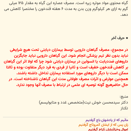
گیاه محتوی مواد موثره زیره است. مصرف عصاره این گیاه به مقدار ۱۲۵ میلی
گرم به ازای هر کیلوگرم وزن بدن به مدت ۶ هفته قندخون را مختصرا کاهش می
دهد.
● حرف آخر
در مجموع، مصرف گیاهان دارویی توسط بیماران دیابتی تحت هیچ شرایطی
نباید بدون نظر تیم پزشکی انجام شود. این گیاهان دارویی نباید جایگزین
داروهای ضددیابت یا انسولین در بیماران دیابتی شود چرا که اولا اثر این گیاهان
بر کاهش قندخون خفیف است و ثانیا از فردی به فرد دیگر متفاوت بوده و ثالثا
ممکن است با دیگر داروهای مورد استفاده بیماران تداخل داشته باشند.
همچنین عوارض و اثرات مصرف طولانی مدت این گیاهان ناشناخته است. در
حال حاضرهیچ گونه توصیه ای علمی در ارتباط با مصرف آنها وجود ندارد.
منبع:
دکتر سیدمحسن خوش نیت(متخصص غدد و متابولیسم)
تکناز
مائیم که از پادشهان باج گرفتیم
زان پس که از ایشان کمروتاج گرفتیم
اموال وخزائنشان تاراج گرفتیم