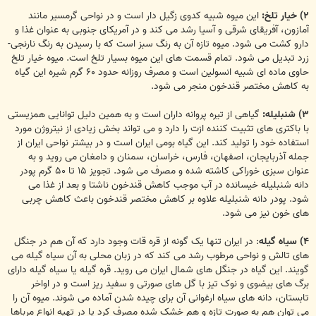
۲) خیار تلخ:
این میوه شبیه کدوی زگیل دار است و در نواحی گرمسیر مانند
آمازون، آفریقای شرقی و آسیا رشد می کند و در آمریکای جنوبی به عنوان غذا و
دارو کشت می شود. میوه تازه آن به رنگ سبز است که با رسیدن به رنگ نارنجی-
زرد تبدیل می شود. تمام قسمت های این میوه بسیار تلخ است. میوه خیار تلخ
حاوی ماده ای شبیه انسولین است و مصرف روزانه حدود ۶۰ گرم شیره این گیاه
به کاهش مختصر قندخون منجر می شود.
۳) شنبلیله:
گیاهی از تیره پروانه داران است و به همین دلیل توانایی همزیستی
با باکتری های تثبیت کننده ازت را دارد و می تواند بخش زیادی از نیتروژن مورد
استفاده خود را تولید کند. این گیاه بومی ایران است و در بیشتر نواحی ایران از
جمله آذربایجان، اصفهان، فارس، خراسان، سمنان و دامغان می روید و به
عنوان سبزی خوراکی کاشته شده و مصرف می شود. تجویز ۱۵ تا ۵۰ گرم پودر
دانه شنبلیله خیسانده در آب موجب کاهش قندخون ناشتا و بعد از غذا می
شود. پودر دانه شنبلیله علاوه بر کاهش مختصر قندخون باعث کاهش چربی
های خون نیز می شود.
۴) سیاه گیله
: در ایران تنها یک گونه از قره قات وجود دارد که آن هم در جنگل
های تالش و نواحی مرطوب رشد می کند که در زبان محلی به آن سیاه گیله می
گویند. این گیاه در جنگل های شمال ایران می روید. قره گیله یا سیاه گیله دارای
برگ های بیضوی و نوک تیز با گل های صورتی و سفید ریز است و در اواخر
تابستان، دانه های سیاه ارغوانی آن برای چیده شدن آماده می شوند. میوه آن را
می توان هم به صورت تازه و هم خشک شده مصرف کرد یا در تهیه انواع مرباها