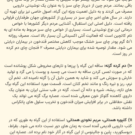
باقی بمانند. مردم چین از دیرباز چای سبز را به عنوان یک نوشیدنی دارویی
مصرف می کردند و به دلیل اهمیت ویژه این گیاه، اصول خاصی نیز برای تهیه آن
دارند. در سال های اخیر چای سبز در بسیاری از کشورهای جهان طرفداران فراوانی
یافته است. دلیل اصلی این استقبال، آشنایی مردم دیگر کشورها با خواص
درمانی این نوع نوشیدنی است. بسیاری از خواص چای سبز مربوط به ماده ای به
نام کاتچین است که فعالیت آنتی اکسیدانی آن بسیار بالا است. مصرف روزانه
۵/۱ گرم پودر چای سبز خشک موجب کاهش مختصر قندخون در بیماران دیابتی
می شود. مقدار توصیه شده برای بیماران دیابتی مصرف ۲ فنجان چای دم کرده
در روز است.
۱۰) دم کرده گزنه:
ساقه این گیاه را پرزها و تارهای مخروطی شکل پوشانده است
که در صورت لمس کردن ساقه به دست می چسبد و پوست را می گزد و تولید
خارش و سوزش می کند و شاید به همین دلیل آن را گزنه نامیده اند. تخم آن
نرم، ریز و تیره رنگ و مانند تخم کتان است. قسمت مورد استفاده این گیاه برگ
های تازه، ریشه، شیره و دانه آن است. گزنه در طب سنتی ایران به عنوان یک
داروی کاهنده گلوکز خون معرفی شده است. عصاره برگ گزنه می تواند یک
نقش حفاظتی در برابر افزایش میزان قندخون و تخریب سلول های پانکراس
داشته باشد.
۱۱) کلپوره همدانی، مریم نخودی همدانی
: استفاده از این گیاه به طوری که در
کتب دارویی قدیمی آمده است به زمان های دور نسبت داده می شود. بقراط،
دیوسکورید، پلین و جالینوس از این گیاه در آثار خود نام برده اند. عصاره این