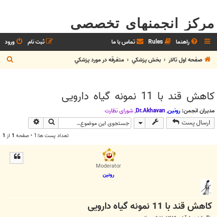
مرکز انجمنهای تخصصی
راهنما
Rules
تماس با ما
ثبت نام
ورود
ج
صفحه اول تالار
بخش پزشکي
متفرقه در مورد پزشکي
س
ت
کاهش قند با 11 نمونه گیاه دارویی
ج
و
مدیران انجمن:
رونین
,
Dr.Akhavan
,
شوراي نظارت
جستجو
جستجوی پیش
ارسال پست
تعداد پست ها:1 • صفحه
1
از
1
Moderator
رونین
کاهش قند با 11 نمونه گیاه دارویی