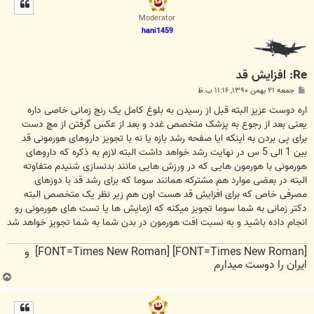
ل
ا
Moderator
hani1459
Re: افزایش قد
پ
جمعه ۲۱ بهمن ۱۳۹۰, ۱۱:۱۶ ب.ظ
س
ت
اره دوست عزیز البته قبل از رسیدن به بلوغ کامل یک رنج زمانی خاصی داره
یعنی بعد از رجوع به پزشک متخصص غدد و بعد از عکس گرفتن از مچ دست
برای پی بردن به اینکه ایا صفحه رشد بازه یا نه با تجویز داروهای هورمونی قد
بین 1 الی 5 س در نهایت رشد خواهد داشت البته لازم به ذکره که داروهای
هورمونی با هورمون هایی که در ورزش هایی مانند بدنسازی شنیدم متفاوته
البته در بعضی موارد هم مشترکه همانند سوما که برای رشد قد با دوزهای
مصرفی خاص که برای افزایش قد هست اون هم زیر نظر یک متخصص البته
دکتر زمانی به شما سوما تجویز میکنه که ازمایش ها یا تست های هورمونی رو
انجام داده باشید و به نسبت افت هورمون در بدن شما به شما تجویز خواهد شد
[FONT=Times New Roman] [FONT=Times New Roman] و
ایران را دوست میدارم
ب
ا
ل