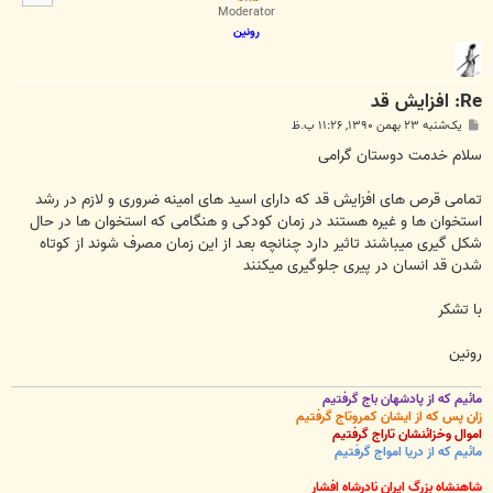
ا
Moderator
رونین
Re: افزایش قد
پ
یک‌شنبه ۲۳ بهمن ۱۳۹۰, ۱۱:۲۶ ب.ظ
س
ت
سلام خدمت دوستان گرامی
تمامی قرص های افزایش قد که دارای اسید های امینه ضروری و لازم در رشد
استخوان ها و غیره هستند در زمان کودکی و هنگامی که استخوان ها در حال
شکل گیری میباشند تاثیر دارد چنانچه بعد از این زمان مصرف شوند از کوتاه
شدن قد انسان در پیری جلوگیری میکنند
با تشکر
رونین
مائیم که از پادشهان باج گرفتیم
زان پس که از ایشان کمروتاج گرفتیم
اموال وخزائنشان تاراج گرفتیم
مائیم که از دریا امواج گرفتیم
شاهنشاه بزرگ ایران نادرشاه افشار