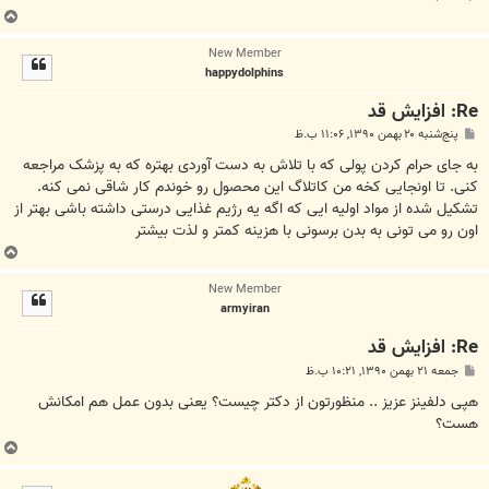
ب
ا
New Member
ل
happydolphins
ا
Re: افزایش قد
پ
پنج‌شنبه ۲۰ بهمن ۱۳۹۰, ۱۱:۰۶ ب.ظ
س
ت
به جای حرام کردن پولی که با تلاش به دست آوردی بهتره که به پزشک مراجعه
کنی. تا اونجايی کخه من کاتلاگ اين محصول رو خوندم کار شاقی نمی کنه.
تشکيل شده از مواد اوليه ايی که اگه يه رژيم غذايی درستی داشته باشی بهتر از
اون رو می تونی به بدن برسونی با هزينه کمتر و لذت بيشتر
ب
ا
New Member
ل
armyiran
ا
Re: افزایش قد
پ
جمعه ۲۱ بهمن ۱۳۹۰, ۱۰:۲۱ ب.ظ
س
ت
هپی دلفینز عزیز .. منظورتون از دکتر چیست؟ یعنی بدون عمل هم امکانش
هست؟
ب
ا