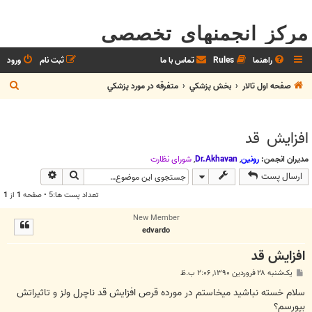
مرکز انجمنهای تخصصی
راهنما
Rules
تماس با ما
ثبت نام
ورود
ج
صفحه اول تالار
بخش پزشکي
متفرقه در مورد پزشکي
س
ت
افزایش قد
ج
و
مدیران انجمن:
رونین
,
Dr.Akhavan
,
شوراي نظارت
جستجو
جستجوی پیش
ارسال پست
تعداد پست ها:5 • صفحه
1
از
1
New Member
edvardo
افزایش قد
پ
یک‌شنبه ۲۸ فروردین ۱۳۹۰, ۲:۰۶ ب.ظ
س
ت
سلام خسته نباشید میخاستم در مورده قرص افزایش قد ناچرل ولز و تاثیراتش
بپورسم؟