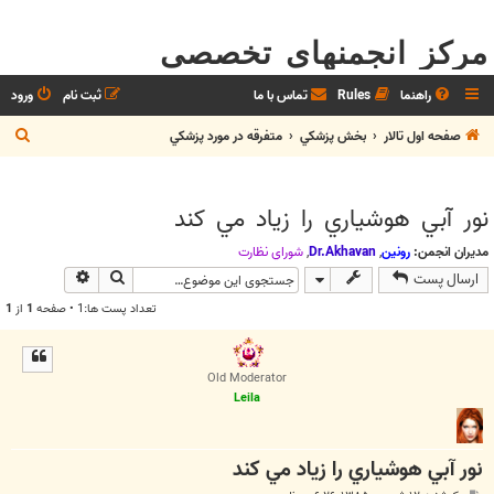
مرکز انجمنهای تخصصی
راهنما
Rules
تماس با ما
ثبت نام
ورود
ج
صفحه اول تالار
بخش پزشکي
متفرقه در مورد پزشکي
س
ت
نور آبي هوشياري را زياد مي كند
ج
و
مدیران انجمن:
رونین
,
Dr.Akhavan
,
شوراي نظارت
جستجو
جستجوی پیش
ارسال پست
تعداد پست ها:1 • صفحه
1
از
1
Old Moderator
Leila
نور آبي هوشياري را زياد مي كند