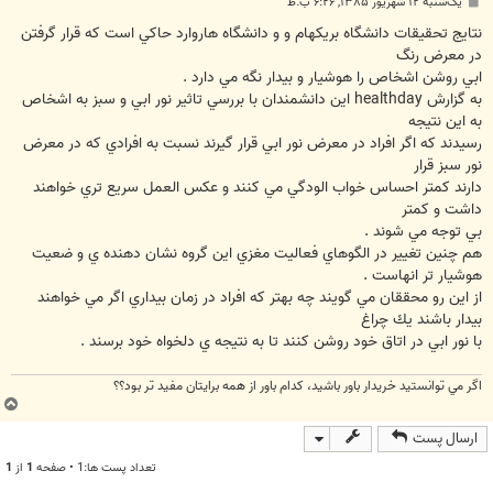
پ
یک‌شنبه ۱۲ شهریور ۱۳۸۵, ۶:۲۶ ب.ظ
س
ت
نتايج تحقيقات دانشگاه بريكهام و و دانشگاه هاروارد حاكي است كه قرار گرفتن
در معرض رنگ
ابي روشن اشخاص را هوشيار و بيدار نگه مي دارد .
به گزارش healthday اين دانشمندان با بررسي تاثير نور ابي و سبز به اشخاص
به اين نتيجه
رسيدند كه اگر افراد در معرض نور ابي قرار گيرند نسبت به افرادي كه در معرض
نور سبز قرار
دارند كمتر احساس خواب الودگي مي كنند و عكس العمل سريع تري خواهند
داشت و كمتر
بي توجه مي شوند .
هم چنين تغيير در الگوهاي فعاليت مغزي اين گروه نشان دهنده ي و ضعيت
هوشيار تر انهاست .
از اين رو محققان مي گويند چه بهتر كه افراد در زمان بيداري اگر مي خواهند
بيدار باشند يك چراغ
با نور ابي در اتاق خود روشن كنند تا به نتيجه ي دلخواه خود برسند .
اگر مي توانستيد خريدار باور باشيد، كدام باور از همه برايتان مفيد تر بود؟؟
ب
ا
ارسال پست
ل
ا
تعداد پست ها:1 • صفحه
1
از
1