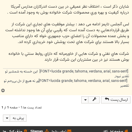
شایان ذکر است ، اختلاف نظر عميقي در بين دست اندركاران مدارس آمريكا
درباره كيفيت و بهره وري محصولات شركت خانواده بوش به وجود آمده است .
لس آنجلس تايمز ادامه می دهد : بيشتر موفقيت هاي تجاري اين شركت از
طريق قراردادهايي به دست آمده است كه رقيبي براي آن ها وجود نداشته است
و بخش عمده محصولات آن را اعضاي حزب جمهوري خواه كه داراي مناصب
بسيار بالا هستند براي شركت هاي تحت پوشش خود خريداري كرده اند.
شركت هاي نفتي و شركت هايي از خاورميانه كه داراي روابط سنتي با خانواده
بوش هستند نيز در بين مشتريان اين شركت قرار دارند
[FONT=lucida grande, tahoma, verdana, arial, sans-serif] این خسته به شمشیر تو
تقدیر نبود,
[FONT=lucida grande, tahoma, verdana, arial, sans-serif]ور نه هیچ از دل بی‌رحم تو
تقصیر
ب
ا
ارسال پست
ل
ا
تعداد پست ها:1 • صفحه
1
از
1
پرش به
صفحه اول تالار
تماس با ما
Sitemap
حذف کوکی ها