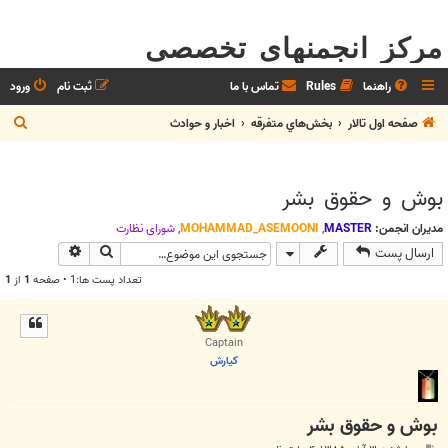
مرکز انجمنهای تخصصی
راهنما
Rules
تماس با ما
ثبت نام
ورود
ج
صفحه اول تالار
بخش‌‌هاي متفرقه
اخبار و حوادث
س
ت
بوش و حقوق بشر
ج
و
مدیران انجمن:
MASTER
,
MOHAMMAD_ASEMOONI
,
شوراي نظارت
جستجو
جستجوی پیش
ارسال پست
تعداد پست ها:1 • صفحه
1
از
1
Captain
كيارش
بوش و حقوق بشر