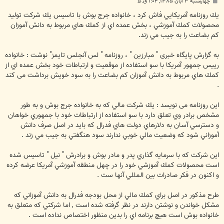
پ
چهارشنبه ۳ آبان ۱۳۸۵, ۱:۰۴ ق.ظ
س
ت
يك روزنامه آمريكايي فاش كرد ، خانواده جرج بوش با تاسيس يك شركت توليد
محصولات كمك آموزشي ، بخش عمده اي از كمك هاي مربوط به دانش آموزان
كم بضاعت را به جيب مي زند.
به گزارش پایگاه خبری " مبارزین " ، روزنامه " لس آنجلس تايمز" نوشت : خانواده
رییس جمهور آمریکا با سو استفاده از موقعیت و ارتباطات خود بخش عمده اي از
كمك هاي مربوط به دانش آموزان كم بضاعت را به سود خویش برداشت می کند
.
این روزنامه می نویسد : يك شركت مالي كه به خانواده جرج بوش و به طور
مشخص برادر وي تعلق دارد با سو استفاده از ارتباطات خود با جمهوري خواهان
و دسترسي آسان به دلارهاي دولت هاي فدرال كه بايد در اصل صرف دانش
آموزاني شود كه وضعيت مالي خوبي ندارند سود هنگفتي به جيب مي زند .
اين شركت كه با سرمايه گذاري پدر و مادر بوش و برادرش " نيل " تاسيس شده
است محصولات كمك آموزشي خود را در چهل منطقه آموزشي آمريكا عرضه كرده
و اكنون در فكر صادرات بين المللي آنها ست .
طرح مذكور در اصل براي كمك مالي از محل بودجه فدرال به دانش آموزاني كه
مشكل خواندن و نوشتن دارند در نظر گرفته شده است , اما شركتي كه متعلق به
خانواده بوش است هيچ برنامه اي را بدین منظور اختصاص نداده است .