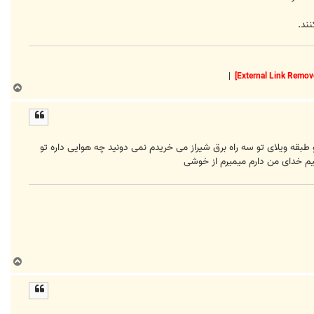
ند.
|
ب
ا
ل
ا
هید بخرید ؟ اگر سال 57 بود من باهاش حتما دو تا خونه دو طبقه ویلای تو سه راه برق شیراز می خریدم نمی دونید چه هوایی داره تو
ب
ا
ل
ا