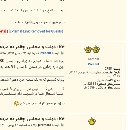
برخی منابع در دولت ضمن تایید تصویب کم
برای ظهور حضرت
مهدی (عج)
صلوات
[External Link Removed for Guests]
|
[External Link Removed for Guests]
|
Re: دولت و مجلس چقدر به مردم عیدانه می دهند؟
پ
توسط
Present
»
دوشنبه ۲۳ بهمن ۱۳۹۱, ۱۱:۵۰ ب.ظ
س
Captain
ت
Present
اون بازه زمانی در ضمن تا سال 91 هم به قیم رویایی متری 3500000+ می رسه . وای ما با این عیدی چقدر خوشبخت می شیم خدای من دارم میمیرم از خوشی
پست:
2755
تاریخ عضویت:
چهارشنبه ۱۸ بهمن ۱۳۸۵,
۱۲:۴۶ ب.ظ
پروانه نیستم که به یک شعله جان دهم / شمعم ک
محل اقامت:
شیراز
سپاس‌های ارسالی:
22364 بار
سپاس‌های دریافتی:
5559 بار
گــــــــــــــــاهی تــــــــــــــاوان شیــــــــــر بودن قـــفس
امــــــــا شـــــغال هــــا در شـــــهــــر آزاد مـــــیگـــــــردنـــ
به زودی تعمیرکار لب تاپ می شم
Re: دولت و مجلس چقدر به مردم عیدانه می دهند؟
پ
توسط
mj_piremard
»
سه‌شنبه ۲۴ بهمن ۱۳۹۱, ۱:۳۱ ق.ظ
س