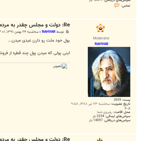
ت
تماس:
م
ا
س
S
Re: دولت و مجلس چقدر به مردم عیدانه می دهند؟
o
l
پ
توسط
RAHVAR
»
سه‌شنبه ۲۴ بهمن ۱۳۹۱, ۳:۰۱ ب.ظ
v
س
e
Moderator
ت
پول خود ملت رو دارن عیدی میدن...
r
RAHVAR
اینی پولی که میدن پول چند قطره از فرو
پست:
2659
تاریخ عضویت:
سه‌شنبه ۲۳ تیر ۱۳۸۸, ۹:۵۸
ق.ظ
محل اقامت:
روبروی شما
سپاس‌های ارسالی:
2234 بار
سپاس‌های دریافتی:
14097 بار
Re: دولت و مجلس چقدر به مردم عیدانه می دهند؟