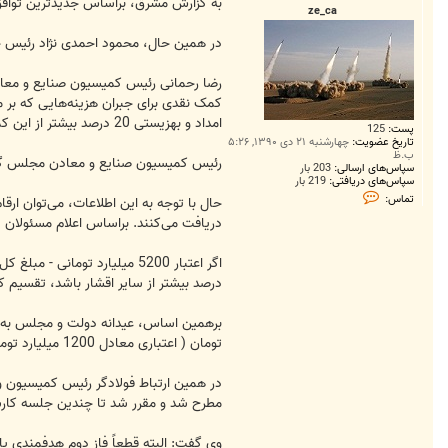
ت
به گزارش مشرق، براساس جدیدترین توافق دولت و مجلس، قرار است اعتباری معادل 5200 می
ze_ca
در همین حال، محمود احمدی نژاد رئیس جمهور گفته است که 7 دهک درآمدی م
امداد و بهزیستی 20 درصد بیشتر از این کمک بهره‌مند می‌شوند.
پست:
125
تاریخ عضویت:
چهارشنبه ۲۱ دی ۱۳۹۰, ۵:۲۶
ب.ظ
رئیس کمیسیون صنایع و معادن مجلس گفت:
سپاس‌های ارسالی:
203 بار
سپاس‌های دریافتی:
219 بار
ت
تماس:
م
ا
دریافت می‌کنند. براساس اعلام مسئولان دولتی، دولت ماهیانه حدود 3400 میلی
س
z
e
_
درصد بیشتر از سایر اقشار باشد، تقسیم کن
c
a
تومان ( اعتباری معادل 1200 میلیارد تومان) خواهد بود.
مطرح شد و مقرر شد تا چندین جلسه کارشن
وی گفت: البته قطعاً فاز دوم هدفمندی یا