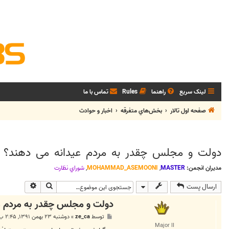
لینک سریع
راهنما
Rules
تماس با ما
صفحه اول تالار
بخش‌‌هاي متفرقه
اخبار و حوادث
دولت و مجلس چقدر به مردم عیدانه می دهند؟
مدیران انجمن:
MASTER
,
MOHAMMAD_ASEMOONI
,
شوراي نظارت
جستجو
جستجوی پی
ارسال پست
دولت و مجلس چقدر به مردم ع
پ
توسط
ze_ca
»
دوشنبه ۲۳ بهمن ۱۳۹۱, ۲:۴۵ ب.ظ
س
Major II