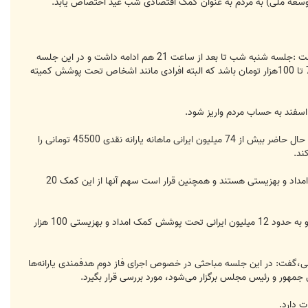
رضا رحمانی رئیس کمیسیون صنایع و معادن مجلس شورای اسلامی با اشاره به آخرین نتایج جلسه مشترک دولت و مجلس گفت :جلسه شنبه شب تا بعد از ساعت 21 هم ادامه داشت و در این جلسه
کمک نقدی برای جبران هزینه‌هایی که بر مردم وارد شده، مصوب شد و قرار شد این کمک به صورت نقدی و برای هر نفر بین 70 تا 100هزار تومان باشد که البته افرادی مانند اشخاص تحت پوشش کمیته
سفند به حساب مردم واریز شود.
حال با توجه به این اطلاعات، می‌توان ارقام برآوردی جدید از مبلغ کمک اقتصادی شب عید ( نقدی و غیرنقدی) بدست آورد و در حال حاضر بیش از 74 میلیون ایرانی ماهانه یارانه نقدی 45500 تومانی را
اگر اعتبار 5200 میلیارد تومانی - مبلغ کل کمک اقتصادی- را بین 62 میلیون ایرانی که 12 میلیون نفر آن تحت پوشش کمیته امداد و بهزیستی هستند و همچنین قرار است سهم آنها از این کمک 20
برهمین اساس، عیدانه دولت و مجلس به حدود 50 میلیون ایرانی 80 هزار تومان ( اعتباری معادل 4000 هزار میلیارد تومان) و به حدود 12 میلیون ایرانی تحت پوشش کمک امداد و بهزیستی 100 هزار
ژه حمایت از تولید ملی و نظارت بر سیاست‌های کلی اصل 44 مجلس شورای اسلامی،گفت: در این جلسه مباحثی در خصوص اجرای فاز دوم هدفمندی یارانه‌ها
مهور و رئیس مجلس برگزار می‌شود، مورد بررسی قرار بگیرد.
ت دارد.