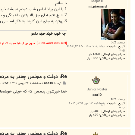
Major II
ت
با سلام
mj_piremard
1-با این پولا لباس شب عیدم نمیشه خرید.
2-هیچ نتیجه ای جز بالا رفتن نقدینگی و بندبال اون افزایش تورم نداره.
3-بهتره به جای این کارها یه فکر اساسی و بنیادی به حال اتصاد کشور بکن که داره نابود میشه.
چه خوب خوند حرف دلمو
پست:
562
[FONT=Arial,sans-serif]
سهم من از دنیا همینه که تو ت
تاریخ عضویت:
دوشنبه ۷ اسفند ۱۳۸۵, ۴:۵۴
ق.ظ
سپاس‌های ارسالی:
1360 بار
سپاس‌های دریافتی:
1358 بار
Re: دولت و مجلس چقدر به مردم عیدانه می دهند؟
پ
توسط
aaa10
»
سه‌شنبه ۲۴ بهمن ۱۳۹۱, ۱۱:۵۴ ق.ظ
س
Junior Poster
ت
خدا خیرشون بده.من که که خیلی خوشحالم.
aaa10
پست:
102
تاریخ عضویت:
پنج‌شنبه ۱۳ مهر ۱۳۹۱, ۱:۰۳
ب.ظ
سپاس‌های ارسالی:
401 بار
سپاس‌های دریافتی:
479 بار
Re: دولت و مجلس چقدر به مردم عیدانه می دهند؟