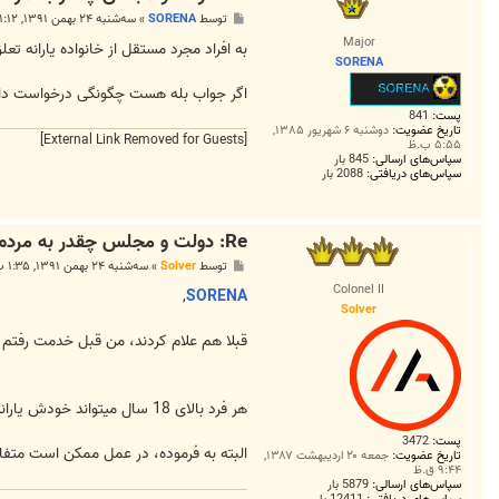
پ
توسط
SORENA
»
سه‌شنبه ۲۴ بهمن ۱۳۹۱, ۱:۱۲ ب.ظ
س
Major
ت
به افراد مجرد مستقل از خانواده یارانه تع
SORENA
اگر جواب بله هست چگونگی درخواست دادن
پست:
841
تاریخ عضویت:
دوشنبه ۶ شهریور ۱۳۸۵,
[External Link Removed for Guests]
۵:۵۵ ب.ظ
سپاس‌های ارسالی:
845 بار
سپاس‌های دریافتی:
2088 بار
Re: دولت و مجلس چقدر به مردم عیدانه می دهند؟
پ
توسط
Solver
»
سه‌شنبه ۲۴ بهمن ۱۳۹۱, ۱:۳۵ ب.ظ
س
Colonel II
ت
,
SORENA
Solver
قبلا هم علام کردند، من قبل خدمت رفتم 
هر فرد بالای 18 سال میتواند خودش یارانه اش را بگیرد یا همراه خانواده اش. همینطور سهام عدالت نیز.
پست:
3472
البته به فرموده، در عمل ممکن است متف
تاریخ عضویت:
جمعه ۲۰ اردیبهشت ۱۳۸۷,
۹:۴۴ ق.ظ
سپاس‌های ارسالی:
5879 بار
سپاس‌های دریافتی:
12411 بار