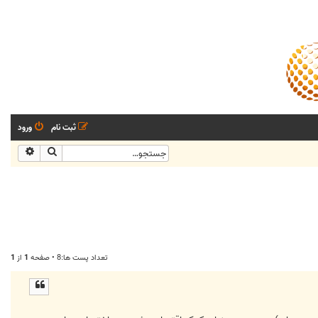
ثبت نام
ورود
جستجو
جستجو
تعداد پست ها:8 • صفحه
1
از
1