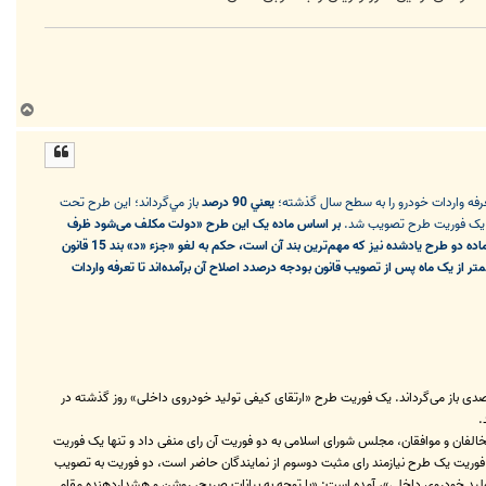
ب
ا
ل
ا
يعني 90 درصد
باز مي‌گرداند؛ این طرح تحت
ا یک فوریت طرح تصویب شد.
بر اساس ماده یک این طرح «دولت مکلف می‌شود ظرف
مدت سه ماه ساز و کارهای لازم جهت ارتقای سطح کیفی تولید خودروهای داخلی را تهیه و به کلیه تولیدکنندگان خودرو در داخل کشور ابلاغ نماید.» ماده دو طرح یادشده نیز که مهم‌ترین بند آن است، حکم به لغو «جزء «د» بند 15 قانون
تعرفه واردات خودرو از 90 در صد به 70 درصد کاهش یافت؛ اما نمایندگان کمتر از یک ماه پس از تصویب قانون بودجه درصدد اصلاح آن برآمده‌اند تا تعرفه واردات
تصاد - مجلس شورای اسلامی به یک فوریت طرحی رای داد که در صورت تصویب نهایی، تعرفه واردات خودرو به کشور را به همان سطح 90 درصدی باز می‌گرداند. یک فوریت طرح «ارتقای کیفی تولید خودروی داخلی» روز گذشته در
دیم مجلس شده بود، اما پس از سخنان مخالفان و موافقان، مجلس شورای اسلامی به دو فوریت آن رای منفی داد و تنها یک فوریت
 آن رای دادند. با توجه به اینکه تصویب دو فوریت یک طرح نیازمند رای مثبت دوسوم از نمایندگان حاضر است، دو فوریت به تصویب
یب شد. در مقدمه توجیهی «طرح ارتقای کیفی تولید خودروی داخلی»، آمده است: «با توجه به بیانات صریح، روشن و هشدار‌دهنده مقام