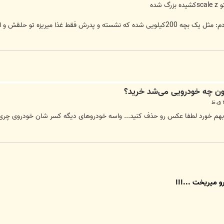
رابطه صنایع خودروسازی ایران،دولت و مردم: مثل یک بچه 200کیلویی شده که نشسته و پد
 بهم خورد لطفا عکس رو حذف کنید... واسه خودروهای دیگه کسر شان خودروی چری
و میریخت ...!!!