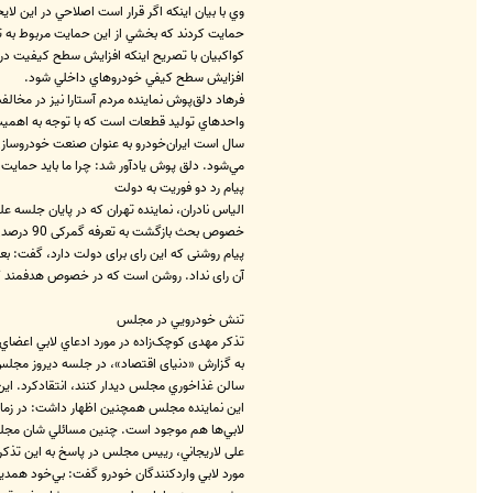
وي با بيان اينكه اگر قرار است اصلاحي در اين 
حمايت كردند كه بخشي از اين حمايت مربوط به 
كواكبيان با تصريح اينكه افزايش سطح كيفيت در 
افزايش سطح كيفي خودروهاي داخلي شود.
فرهاد دلق‌پوش نماينده مردم آستارا نیز در مخا
مي‌شود. دلق پوش يادآور شد: چرا ما بايد حمايت 
پیام رد دو فوریت به دولت
الیاس نادران، نماینده تهران که در پایان جلسه ع
پیام روشنی که این رای برای دولت دارد، گفت: ب
آن رای نداد. روشن است که در خصوص هدفمند کردن 
تنش خودرويي در مجلس
تذكر مهدی کوچک‌زاده در مورد ادعاي لابي اعضا
به گزارش «دنیای اقتصاد»، در جلسه دیروز مجلس، 
سالن غذاخوري مجلس ديدار كنند، انتقادكرد. این
اين نماينده مجلس همچنين اظهار داشت: در زمان 
لابي‌ها هم موجود است. چنين مسائلي شان مجلس 
علی لاريجاني، رییس مجلس در پاسخ به اين تذكر ا
مورد لابي وارد‌كنندگان خودرو گفت: بي‌خود همديگ