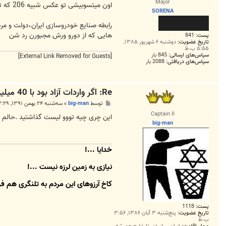
Major
ت
اون میتسوبیشی تو عکس شبیه 206 که تو scale zکشیده بزرگ شده
SORENA
هایی که از دورو ورش مجبورن رد شن
پست:
841
تاریخ عضویت:
دوشنبه ۶ شهریور ۱۳۸۵,
۵:۵۵ ب.ظ
سپاس‌های ارسالی:
845 بار
[External Link Removed for Guests]
سپاس‌های دریافتی:
2088 بار
Re: اگر واردات آزاد بود با 40 میلیون چه خودرویی می‌شد خرید؟
پ
توسط
big-man
»
سه‌شنبه ۲۴ بهمن ۱۳۹۱, ۲:۲۹ ق.ظ
س
Captain II
ت
این چری چیه تووو لیست گذاشتید .حالم
big-man
خدایا ...!
نیازی به زمین لرزه نیست ...!
کاخِ آرزوهای این مردم به تلنگری هم فر
پست:
1118
تاریخ عضویت:
پنج‌شنبه ۳ آبان ۱۳۸۶, ۳:۵۶
ب.ظ
محل اقامت:
ايران....از خزر تا خليج هميشه