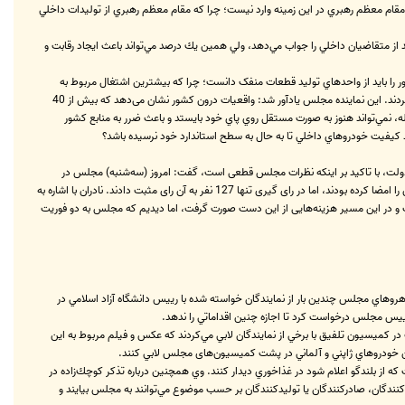
مقام معظم رهبري در اين زمينه وارد نيست؛ چرا كه مقام معظم رهبري از توليدات داخلي
از متقاضيان داخلي را جواب مي‌دهد، ولي همين يك درصد مي‌تواند باعث ايجاد رقابت و
ر را بايد از واحدهاي توليد قطعات منفک دانست؛ چرا كه بيشترين اشتغال مربوط به
واحدهاي توليد قطعات است که با توجه به اهميت اشتغال در كشور، نمايندگان در بررسي و تصويب لايحه بودجه، بحث قطعات را از واردات مستثنا كردند. اين نماينده مجلس يادآور شد: واقعيات درون كشور نشان می‌دهد که بيش از 40
يران‌خودرو به عنوان صنعت خودروسازي ملي كشور، ضرر مي‌دهد و متكي به كمك‌هاي دولت است. وی افزود: اين نوزاد به‌رغم عمر 40 ساله، نمي‌تواند هنوز به صورت مستقل روي پاي خود بايستد و باعث ضرر به منابع كشور
يد كيفيت خودروهاي داخلي تا به حال به سطح استاندارد خود نرسيده باشد؟
‌ای دولت، با تاکید بر اینکه نظرات مجلس قطعی است، گفت: امروز (سه‌شنبه) مجلس در
خصوص بحث بازگشت به تعرفه گمرکی 90 درصدی برای واردات خودرو، یک طرح دو فوریتی در دستور کار داشت که نزدیک به 160 نفر از نمایندگان آن را امضا کرده بودند، اما در رای گیری تنها 127 نفر به آن رای مثبت دادند. نادران با اشاره به
ت و در این مسیر هزینه‌هایی از این دست صورت گرفت، اما دیدیم که مجلس به دو فوریت
اهروهاي مجلس چندين بار از نمايندگان خواسته شده با رييس دانشگاه آزاد اسلامي در
ييس مجلس درخواست كرد تا اجازه چنين اقداماتي را ندهد.
ر كميسيون تلفيق با برخي از نمايندگان لابي مي‌كردند که عکس و فیلم مربوط به اين
ن خودروهاي ژاپني و آلماني در پشت كميسيون‌های مجلس لابي كنند.
 از بلندگو اعلام شود در غذاخوري ديدار كنند. وي همچنين درباره تذكر كوچك‌زاده در
كنندگان، صادر‌كنندگان يا توليد‌كنندگان بر حسب موضوع مي‌توانند به مجلس بيايند و