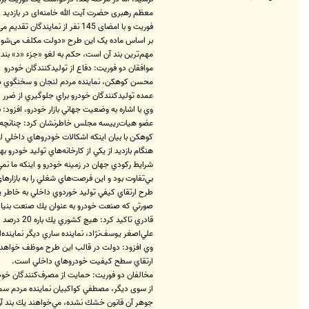
م
ا
س
فوریت و با امضای 145 نفر از نمایندگان تقدیم می‌گردد.»
M
r
بر اساس ماده یک این طرح «دولت مکلف می‌شود ظر
.
مهم‌ترین بند آن است، حکم به لغو «جزء «د» بند 15 قانون بودجه سال 1389 کل کشور» می‌دهد که به کاهش تعرفه واردات خودرو از 90 درصد به 70 درصد مربوط بوده است
A
m
موافقان دو فوریت: دفاع از تولیدکنندگان خودرو
i
محسن كوهكن، نماينده مردم لنجان و سخنگوي هيا
r
h
عمده توليدكنندگان خودرو براي جلوگيري از ضرر انباشته، ‌توليد خود را 30 درصد كاهش داده‌اند و ب
e
s
وي با اشاره به وضعيت جهاني بازار خودرو، افزود: 
s
عضو هيات‌رييسه مجلس خاطرنشان كرد: چنانچه دو 
a
m
كوهكن با بيان اينكه اشكالات خودروهاي داخلي از
هنگام بازديد از يكي از كارخانه‌هاي توليد خودرو
شرايط ركودي جهان در زمينه خودرو و اينكه ما نم
بي‌تفاوت بود و اين فرصت‌هاي شغلي را به بازاره
طرح ارتقاي كيفي توليد خوردوي داخلي به خاطر 
صورتي كه صنعت خودرو به عنوان يك صنعت بنيادي 
قادري تاكيد كرد: هيچ كشوري يك باره 20 درصد از تعرفه واردات خودروي خود را به عنوان يك صنعت موثر كاهش نمي‌دهد، لذا بهتر است براي جلوگيري از دوگانگي در اين عرصه به دوفوريت اين طرح راي مثبت بدهيم.
علي‌اصغر يوسف‌نژاد، نماينده ساري دیگر نمایند‌ه
وي افزود: دولت در قالب این طرح موظف خواهد ب
ارتقاي سطح كيفيت خودروهاي داخلي است.
مخالفان دو فوریت: حمايت از مصرف‌كنندگان خود
جوهر آن قانون خشك نشده، مي‌خواهند يك بند آن