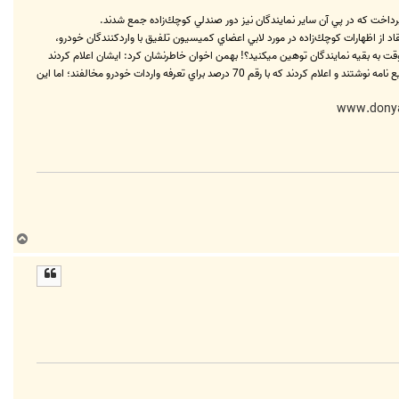
پرداخت كه در پي آن ساير نمايندگان نيز دور صندلي كوچك‌زاده جمع شدند.
د از اظهارات كوچك‌زاده در مورد لابي اعضاي كميسيون تلفيق با وارد‌كنندگان خودرو،
سخنان وی را هوچي‌گري دانست و خطاب به کوچک‌زاده گفت: از میدان قزوین تا تجریش هم که پیاده بدوید، چهار نفر آدم هم شما را نمی‎شناسند؛ آنوقت به بقیه نمایندگان توهین می‎کنید؟! بهمن اخوان خاطرنشان كرد: ايشان اعلام كردند
كه وارد‌كنندگان خودرو به مجلس مي‌آمدند و با اعضاي كميسيون تلفيق لابي مي‌كردند، اما من اعلام مي‌كنم كه وارد‌كنندگان خودرو به كميسيون صنايع نامه نوشتند و اعلام كردند كه با رقم 70 درصد براي تعرفه واردات خودرو مخالفند؛ اما اين
ب
ا
ل
ا