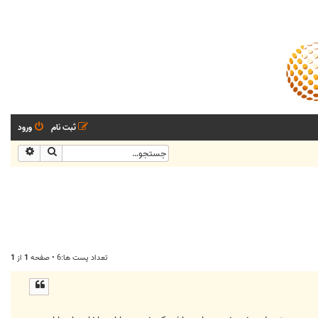
ثبت نام
ورود
جستجو
جستجو
تعداد پست ها:6 • صفحه
1
از
1