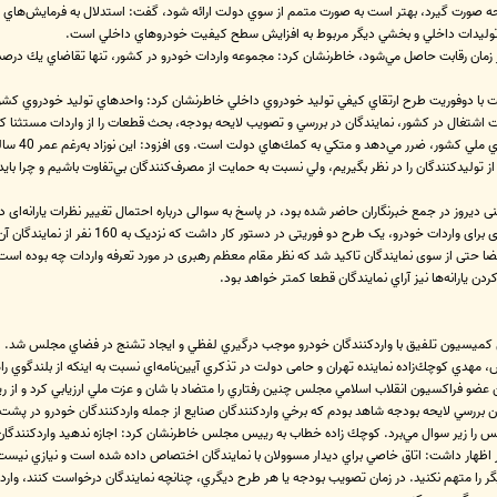
لايحه صورت گيرد، بهتر است به صورت متمم از سوي دولت ارائه شود، گفت: استدلال به فرمايش‌هاي 
توليدات داخلي و بخشي ديگر مربوط به افزايش سطح كيفيت خودروهاي داخلي است.
زمان رقابت حاصل مي‌شود، خاطرنشان كرد: مجموعه واردات خودرو در كشور، تنها تقاضاي يك درصد 
لفت با دوفوريت طرح ارتقاي كيفي توليد خودروي داخلي خاطرنشان كرد: واحدهاي توليد خودروي كشو
سال است ا
از توليدكنندگان را در نظر بگيريم، ولي نسبت به حمايت از مصرف‌كنندگان بي‌تفاوت باشيم و چرا با
لنی دیروز در جمع خبرنگاران حاضر شده بود، در پاسخ به سوالی درباره احتمال تغییر نظرات یارانه
عضا حتی از سوی نمایندگان تاکید شد که نظر مقام معظم رهبری در مورد تعرفه واردات چه بوده اس
یارانه‌ها نیز آراي نمایندگان قطعا کمتر خواهد بود.
ي كميسيون تلفيق با وارد‌كنندگان خودرو موجب درگيري لفظي و ايجاد تشنج در فضاي مجلس شد.
مهدي كوچك‌زاده نماينده تهران و حامی دولت در تذكري آيين‌نامه‌اي نسبت به اينكه از بلندگوي ر
 عضو فراكسيون انقلاب اسلامي مجلس چنين رفتاري را متضاد با شان و عزت ملي ارزيابي كرد و از ر
بررسي لايحه بودجه شاهد بودم كه برخي وارد‌كنندگان صنايع از جمله واردکنندگان خودرو در پشت د
را زير سوال مي‌برد. كوچك زاده خطاب به رييس مجلس خاطرنشان كرد: اجازه ندهيد وارد‌كنندگا
ظهار داشت: اتاق خاصي براي ديدار مسوولان با نمايندگان اختصاص داده شده است و نيازي نيست كه
ر را متهم نكنيد. ‌در زمان تصويب بودجه يا هر طرح ديگري، چنانچه نمايندگان درخواست كنند، وارد‌