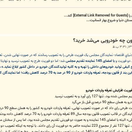
را
[External Link Removed for Guests]
کند...
تان دنیا و شروع بهار انسانیت...
 دو فوریت و
با امضای 145 نماینده تقدیم مجلس
شد؛ اما دو فوریت طرح به تصویب نرسید و نهایت
بودجه سال 1389 کل کشور» می‌دهد. بر اساس این بند از قانون بودجه، 
ریت افزایش تعرفه واردات خودرو
9 درصدي قبل باز مي‌گرد
دنیای اق
بودجه سال 89 تعرفه واردات خودرو را به 70 درصد کاهش داده بودند.
طرح دو ماده‌ای «ارتقای کیفی تولید خودروی داخلی» البته با امضای 145 نماینده و به صورت دو فوریتی تق
آن تصویب شد. در مرحله نخست بررسی این طرح، تنها 127 نفر از مجموع 223 نماینده حاضر به دو فوریت
نرسید، اما در مرحله بعد، درخواست یک فوریت برای آن به رای گذاشته شد که با 140 رای مثبت تصو