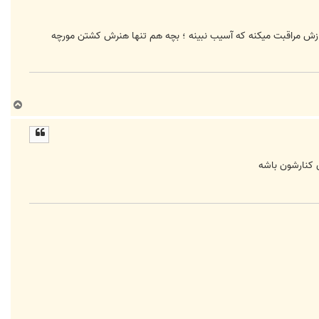
رش فقط غذا میریزه تو حلقش و ازش مراقبت میکنه که آسیب نبینه ؛ بچه هم تنها هنرش کشتن مورچه
ب
ا
ل
ا
 کنارشون باشه