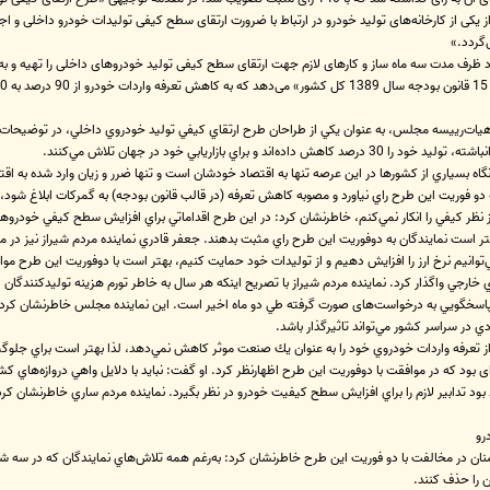
ف مدت سه ماه ساز و کارهای لازم جهت ارتقای سطح کیفی تولید خودروهای داخلی را تهیه و به کلی
.
ت‌رييسه مجلس، به عنوان يكي از طراحان طرح ارتقاي كيفي توليد خودروي داخلي، در توضيحات 
راي بازاريابي خود در جهان تلاش مي‌كنند.
نگاه بسياري از كشورها در اين عرصه تنها به اقتصاد خودشان است و تنها ضرر و زيان وارد شده به اقت
فوريت اين طرح راي نياورد و مصوبه کاهش تعرفه (در قالب قانون بودجه) به گمركات ابلاغ شود، در
 نظر كيفي را انكار نمي‌كنم، خاطرنشان كرد: در اين طرح اقداماتي براي افزايش سطح كيفي خودرو
 بهتر است نمايندگان به دوفوريت اين طرح راي مثبت بدهند. جعفر قادري نماينده مردم شيراز نيز در 
ي‌توانيم نرخ ارز را افزايش دهيم و از توليدات خود حمايت كنيم، بهتر است با دوفوريت اين طرح
اي خارجي واگذار كرد. نماينده مردم شيراز با تصريح اينكه هر سال به خاطر تورم هزينه توليدكنندگ
پاسخگويي به درخواست‌های صورت گرفته طي دو ماه اخير است. اين نماينده مجلس خاطرنشان كرد: ب
در سراسر کشور مي‌تواند تاثيرگذار باشد.
‌ای بود که در موافقت با دوفوريت اين طرح اظهارنظر کرد. او گفت: نبايد با دلايل واهي دروازه‌ها
ود تدابير لازم را براي افزايش سطح كيفيت خودرو در نظر بگیرد. نماينده مردم ساري خاطرنشان 
رو
 را حذف كنند.