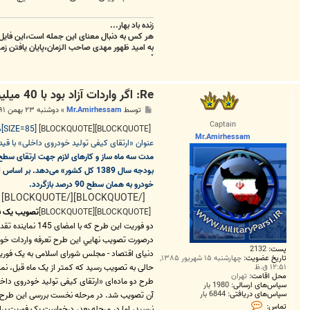
m
زنده باد بهار...
هر کس به دنبال معنای این جمله است،این فایل 
به امید ظهور مهدی صاحب الزمان،پایان یافتن زمس
"
Re: اگر واردات آزاد بود با 40 میلیون چه خودرویی می‌شد خرید؟
پ
توسط
Mr.Amirhessam
»
دوشنبه ۲۳ بهمن ۱۳۹۱, ۳:۳۱ ب.ظ
س
Captain
ت
[BLOCKQUOTE][BLOCKQUOTE]
[SIZE=85]دنياي اقتصاد- نمایندگان مجلس یک فوریت طرحی را به تصویب رساندند که در صورت نهایی شدن، تعرفه واردات خودرو را به سطح سال گذشته؛
Mr.Amirhessam
عنوان «ارتقای کیفی تولید خودروی داخلی» با قید
خودرو به همان سطح 90 درصد بازگردد.
[/BLOCKQUOTE][/BLOCKQUOTE]
[BLOCKQUOTE][BLOCKQUOTE]
تصویب یک فو
دو فوریت این طرح که با امضای 145 نماینده تقدیم مجلس شده بود، تنها 127 رای آورد و به تصویب نرسید
درصورت تصويب نهايي اين طرح تعرفه واردات خودرو به همان سطح 0
پست:
2132
تاریخ عضویت:
چهارشنبه ۱۵ شهریور ۱۳۸۵,
۱۲:۵۱ ق.ظ
حالی به تصویب رسید که کمتر از یک ماه قبل، نمایندگان در قالب تصویب قانون 
محل اقامت:
تهران
سپاس‌های ارسالی:
1980 بار
سپاس‌های دریافتی:
6844 بار
ت
تماس: