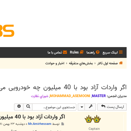
لینک سریع
راهنما
Rules
تماس با ما
صفحه اول تالار
بخش‌‌هاي متفرقه
اخبار و حوادث
اگر واردات آزاد بود با 40 میلیون چه خودرویی می‌شد خرید؟
مدیران انجمن:
MASTER
,
MOHAMMAD_ASEMOONI
,
شوراي نظارت
جستجو
جستجوی پی
ارسال پست
اگر واردات آزاد بود با 40 میلیون چه خودرویی می‌شد خرید؟
پ
توسط
Mr.Amirhessam
»
دوشنبه ۲۳ بهمن ۱۳۹۱, ۳:۲۵ ب.ظ
س
Captain