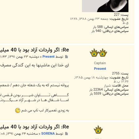
پست:
227
تاریخ عضویت:
جمعه ۲۳ بهمن ۱۳۸۸, ۱۲:۲۸
ق.ظ
سپاس‌های ارسالی:
588 بار
سپاس‌های دریافتی:
940 بار
Re: اگر واردات آزاد بود با 40 میلیون چه خودرویی می‌شد خرید؟
پ
توسط
Present
»
دوشنبه ۲۳ بهمن ۱۳۹۱, ۱۱:۴۳ ب.ظ
س
Captain
ت
ای خدا این ماشینها به این گندگی مصرف سوختشون در
Present
پست:
2755
تاریخ عضویت:
چهارشنبه ۱۸ بهمن ۱۳۸۵,
۱۲:۴۶ ب.ظ
پروانه نیستم که به یک شعله جان دهم / شمعم ک
محل اقامت:
شیراز
سپاس‌های ارسالی:
22364 بار
سپاس‌های دریافتی:
5559 بار
گــــــــــــــــاهی تــــــــــــــاوان شیــــــــــر بودن قـــفس
امــــــــا شـــــغال هــــا در شـــــهــــر آزاد مـــــیگـــــــردنـــ
به زودی تعمیرکار لب تاپ می شم
Re: اگر واردات آزاد بود با 40 میلیون چه خودرویی می‌شد خرید؟
پ
توسط
SORENA
»
سه‌شنبه ۲۴ بهمن ۱۳۹۱, ۱۲:۰۸ ق.ظ
س