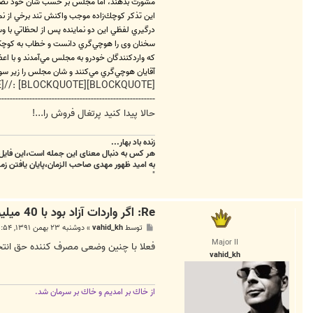
مشورت بدهند، اما مجلس بر حسب شان خود تصم
اين تذكر كوچك‌زاده موجب واكنش تند برخي از نما
درگيري لفظي اين دو نماينده پس از لحظاتي با وسا
آقايان هوچي‌گري مي‌كنند و شان مجلس را زير سوا
[BLOCKQUOTE][BLOCKQUOTE] ://www.donya-e-eqtesad.com/Default_view.asp?@= [/BLOCKQUOTE][/BLOCKQUOTE]
--------------------------------------------------------
حالا پیدا کنید پرتغال فروش را...!
زنده باد بهار...
هر کس به دنبال معنای این جمله است،این فایل 
به امید ظهور مهدی صاحب الزمان،پایان یافتن زمس
"
Re: اگر واردات آزاد بود با 40 میلیون چه خودرویی می‌شد خرید؟
پ
توسط
vahid_kh
»
دوشنبه ۲۳ بهمن ۱۳۹۱, ۳:۵۴ ب.ظ
س
Major II
ت
فعلا با چنین وضعی مصرف کننده حق انتخ
vahid_kh
از خاك بر امديم و خاك بر سرمان شد.