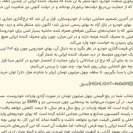
ره‌وری صنعت خودرو، تنها منجر به آن شده که مصرف کننده ایرانی در چندین دهه، 
 از حمایت بی‌دریغ دولت‌ها برخوردار بوده‌اند و در دولت کنونی نیز شاه‌بیت این ح
 آخرین تصمیم حمایتی دولت از خودروسازان، قرار بر آن شد که نرخ‌گذاری تجاری خودر
ی خودرو در بازار آزاد به بهای رسمی تبدیل شد؛ اکنون باید منتظر ماند و دید، چه بل
ور که با حمایت‌های سنگین تعرفه‌ای همراه شده حاشیه بسیار امنی برای خودروسازان
 کیفیتی به مصرف کننده عرضه دارند و در این میان، چون برای مصرف کننده ایرانی هی
 برای رسیدن به خواست خود وارد می‌کند.
ا یک خودروی متوسط در دید مصرف کننده ایرانی به شمار آورد.
ه جای آن که نرخ ارز مبادلاتی را برای حمایت از انحصار خودرو در کشور مبنا قرار می‌
ن چه حق انتخابی پیش روی شما بود، چند مورد را بررسی می‌کنیم:
[HIGHLIGHT=#e0e0f8]جدول
اب شما در رنج قیمتی چهل میلیون تومان در صورت آزادی واردات خودروست. مسلماً اگ
و هر سال، ۵ درصد کاهش خواهد یافت؛ لطف بزرگی که دولت و خودروسازان به مصرف کننده ایرانی کرده‌اند!
 داخلی و کاهش قیمت خودرو نخواهد داشت و ناگفته نماند که این کار، به نوعی 
 کننده ایرانی را بچه فرض کرده‌اند؛ اما حقیقت آن است که این آدرس‌های نادرس
ای بهبود کارایی و کیفیت تولیدات خود ضروری نمی‌داند و البته بحران ارزی اخیر، ن