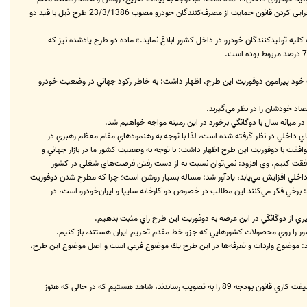
معظم رهبری حضرت آیت الله خامنه‌ای در بازدید از یکی از کارخانه‌های تولید خودرو در ارتباط با ضرورت ارتقای سطح کیفی تولیدات خودرو داخلی و اجرايی کردن قانون حمایت از مصرف‌کنندگان خودرو مصوب 23/3/1386 طرح ذیل با قید دو
ه تولیدکنندگان خودرو در داخل کشور ابلاغ نماید.» ماده دو طرح یادشده نیز که
خود پيرامون دوفوريت اين طرح، اظهار داشت: به خاطر ركود جهاني در وضعيت خودرو
صاد خودشان را در نظر مي‌گيرند.
 میانه سال با دوگانگي برخورد در اين زمينه مواجه خواهيم شد.
هاي داخلي در نظر گرفته شده است، لذا با توجه به رهنمودهاي مقام معظم رهبري در
موافقت با دوفوريت اين طرح اظهار داشت: با توجه به وضعيت كشور ما در بازار جهاني و
 موافقت كنيم. وي افزود: نمي‌توان نسبت به از دست رفتن فرصت‌هاي شغلي در كشور
ان داخلي افزايش مي‌يابد، يادآور شد: مساله بسيار روشن است؛ چرا كه مطرح شدن دوفوريت
رخي فكر مي‌كنند اين مطالب در خصوص دو كارخانه سايپا و ايران‌خودرو است، در
ي كشور را روي محصولات كشورهايي كه جزو خط مقدم تحريم ايران هستند، باز كنيم.
كرد: موضوع واردات و تعرفه‌ها در اين طرح يك موضوع فرعي است و اصل موضوع اين طرح،
از سوی دیگر، مصطفي كواكبيان نماينده مردم سمنان در مخالفت با دو فوريت اين طرح خاطرنشان كرد: به‌رغم همه تلاش‌هاي نمايندگان که در سه شيفت كاري قانون بودجه 89 را به تصویب رساندند، شاهد هستيم كه در حالی که هنوز