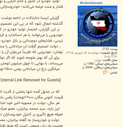
ت
تولید خودرو در کشور و عدم کارآیی و به
Mr.Amirhessam
فشار و منت عرضه می‌کنند؛ خودروسازانی که
گزارش ایسنا «تابناک» در ادامه نوشت: در
گذشته اعمال شود که در پی این تصمیم، بها
بر این گزارش، انحصار تولید خودرو در کش
خودرویی را می‌توانند با هر استاندارد و
ترسی، فشارهای دوچندانی بر بازار خودرو
پست:
2132
تومان؛ خودرویی که تقریباً می‌توان آن ر
تاریخ عضویت:
چهارشنبه ۱۵ شهریور ۱۳۸۵,
۱۲:۵۱ ق.ظ
برای آن که بهتر متوجه شوید که اگر دولت ب
محل اقامت:
تهران
می‌رساند، با بهایی تا چهل میلیون توما
سپاس‌های ارسالی:
1980 بار
سپاس‌های دریافتی:
6844 بار
میانگین نرخ ارز مبادلاتی یعنی ۲۵۰۰ تومان را مبنا بگیریم، تا سقف چهل میلیون تومان (برابر با شانزده هزار دلار) توان خرید و حق انتخاب‌ شما مواردی همچون موارد زیر خواهد بود:
ت
تماس:
م
ا
[External Link Removed for Guests]
س
M
r
که در جدول آمده تنها بخشی از قدرت انتخ
.
A
قیمت کنونی مگان ۲۰۰۰ اتومات) راضی باشید، در آن صورت می‌توانید به برندهایی چون مرسدس بنز و BMW نیز بیندیشید.
m
هر حال، دولت در مصوبه اخیر خود اشاره کرده است که تعرفه واردات در پنج سال 
i
r
h
تعرفه هیچ تأثیری بر کنترل خودروسازان
e
s
دولت و خودروساز به گفته بیاتیان، مصرف
s
نخست به زیان صنعتی است که هیچ تلاشی بر
a