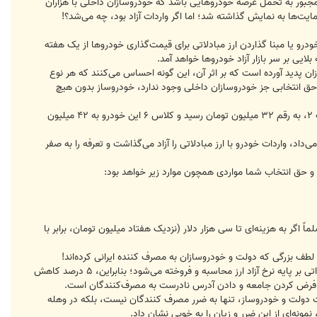
مجبور به تحمل عرضه خودروهایی باشد که خودروسازان داخلی با هزاران
مایت‌ها به نمایش گذاشته شد؛ اما اگر واردات آزاد بود، چه می‌شد؟!
و یا مبنا گذاردن ارز مبادلاتی برای قیمت‌گذاری خودرو‌ها از یک هفته
ایی بر سر بازار آزاد خودرو‌ها خواهد آمد.
 پدید آورده است که بر اثر آن، این ‌گونه احساس می‌کنند که هر نوع
چ حق انتخابی جز خودروسازان داخلی وجود ندارد، خودروساز بدون هیچ
، دولت تصمیم گرفت ارز مبادلاتی را مبنای قیمت‌گذاری خودرو در نظر بگیرد و به دنبال آن، بهای خودرویی چون پژو ۲۰۶ تیپ ۲، به رقم ۳۲ میلیون تومان رسید و کلاس ۶ این خودرو به ۴۲ میلیون
داد، واردات خودرو با ارز مبادلاتی را آزاد می‌گذاشت و تعرفه را به صفر
ر به هزینه‌ای تا سی هزار دلار (نزدیک هفتاد میلیون تومان، برابر با
این باره، سید محمد بیاتیان، عضو هیأت رئیسه کمیسیون صنایع و معادن مجلس اشاره کرده است که بهای خودروهای وارداتی بر پایه نرخ آزاد ارز محاسبه و فروخته می‌شود؛ بنابراین، ۵ درصد کاهش
بچه فرض کردن جامعه و دادن آدرس نادرست به مصرف‌کنندگان است.
ت دولت و خودروساز، تنها به ضرر مصرف کنندگان نیست، بلکه در وهله
مونه‌ای از این ضرر و زیان را به خوبی نشان داد.