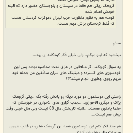
گروهک ریگی هم فقط در سیستان و بلوچستان حضور داره که البته
خودش اعدام شده
کومله هم به نظرم منظورت حزب لیبرال دموکرات کردستان هست
که فقط کردستان براش مهم هست.
سلام
ببخشید که اینو میگم...ولی خیلی فکر کودکانه ای بود....
یه سوال کوچک...اگر منافقین در عراق تحت محاصره بودند پس اون
خودسوزی های گسترده و میتینگ های سران منافقین من جمله خود
مریم رجوی چطوری انجام میشد؟؟؟
راستی این دوستمون دو مورد دیگه رو یادش رفته بگه...یکی گروهک
پژاک و دیگری الاحوازی......بمب گزاری های الاحوازی در خوزستان که
حتما یادتون هست.....البته تاریخش مال 88 نیست ولی مال خیلی وقت
پیش هم نیست....
هر چند فکر کنم این دوستمون همه این گروهک ها رو در قالب همون
سلطنت طلب ها بیان کردند.