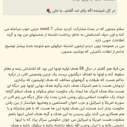
در کل شرمنده اگه یکم تند گفتم...یا علی
سلام ممنون که در بحث مشارکت کردید جناب saeid 7 خیلی خوب مباحثه می
کنه و اون حرف اشتباهش به خاطر برداشت اشتباه از صحبتهای من بود و گرنه
اطلاعات خوبی داره.
من در همونجا چون دیدم ایشون اشتباه حرفهای منو متوجه شده بیشتر توضیح
ندادم از اطلات تکمیلی که نوشتید ممنون.
من قبلا هم گفتم در سال 88 هدف اولیه اونها این بود که اغتشاش بشه و نطام
سقوط کنه و اونها به اهداف دیگشون برسند یک چنین وضعیتی الان در ترکیه
حاکم هست که طبقات و گروههای مخالف که هدف اولیشون که برکناری
اردوغان هست با هم اشتراک هدف دارند وگرنه هدف نهایی اونها چیز دیگه ای
هست مثلا هدف لاییک ها ایجاد یک حکومت تمام سکولار و هدف اسلام گراها
ایجاد یک حکومت اسلامی.برای روشن شدن بحث یک مثال دیگه می زنم الان در
سوریه امریکا و اسرائیل و حزب اخوان المسلمین و وهابیها خواستار از بین رفتن
حکومت بشار اسد هستند این هدف اولیه این ها هست که با هم مشترکه و با
هم همکاری می کنند برای رسیدن به این هدف و گرنه هدف اصلی اینها باهم
متفاوت هست امریکا و اسرائیل می خوان حکومتی سرکار بیاد که با اینها
دشمنی نکنه و با ایران وحزب الله رابطه نداشته باشه و سکولار باشه و هدف