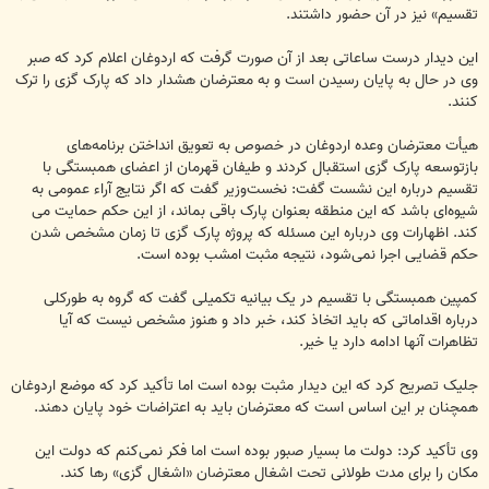
تقسیم» نیز در آن حضور داشتند.
این دیدار درست ساعاتی بعد از آن صورت گرفت که اردوغان اعلام کرد که صبر
وی در حال به پایان رسیدن است و به معترضان هشدار داد که پارک گزی را ترک
کنند.
هیأت معترضان وعده اردوغان در خصوص به تعویق انداختن برنامه‌های
بازتوسعه پارک گزی استقبال کردند و طیفان قهرمان از اعضای همبستگی با
تقسیم درباره این نشست گفت: نخست‌وزیر گفت که اگر نتایج آراء عمومی به
شیوه‌ای باشد که این منطقه بعنوان پارک باقی بماند، از این حکم حمایت می
کند. اظهارات وی درباره این مسئله که پروژه پارک گزی تا زمان مشخص شدن
حکم قضایی اجرا نمی‌شود، نتیجه مثبت امشب بوده است.
کمپین همبستگی با تقسیم در یک بیانیه تکمیلی گفت که گروه به طورکلی
درباره اقداماتی که باید اتخاذ کند، خبر داد و هنوز مشخص نیست که آیا
تظاهرات آنها ادامه دارد یا خیر.
جلیک تصریح کرد که این دیدار مثبت بوده است اما تأکید کرد که موضع اردوغان
همچنان بر این اساس است که معترضان باید به اعتراضات خود پایان دهند.
وی تأکید کرد: دولت ما بسیار صبور بوده است اما فکر نمی‌کنم که دولت این
مکان را برای مدت طولانی تحت اشغال معترضان «اشغال گزی» رها کند.