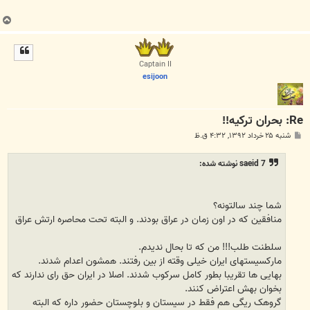
ب
ا
ل
ا
Captain II
esijoon
Re: بحران ترکیه!!
پ
شنبه ۲۵ خرداد ۱۳۹۲, ۴:۳۲ ق.ظ
س
ت
saeid 7 نوشته شده:
شما چند سالتونه؟
منافقین که در اون زمان در عراق بودند. و البته تحت محاصره ارتش عراق
سلطنت طلب!!! من که تا بحال ندیدم.
مارکسیستهای ایران خیلی وقته از بین رفتند. همشون اعدام شدند.
بهایی ها تقریبا بطور کامل سرکوب شدند. اصلا در ایران حق رای ندارند که
بخوان بهش اعتراض کنند.
گروهک ریگی هم فقط در سیستان و بلوچستان حضور داره که البته