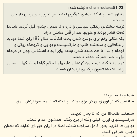
ت
mohammad area51 نوشته شده:
منظور شما اینه که همه ی درگیریها به خاطر تخریب اون بنای تاریخی
هست؟
ترکیه بیشترین زندانی سیاسی را داره و تا همین چندی قبل کردها شدیدا
تحت فشار بودند و علویها هم از قبل مشکل دارند.
یک مثالی بزنم برای روشن شدن بحث اتفاقات سال 88 ایران شما دیدید
از منافقین و سلطنت طلب و مارکسیست و بهایی و گروهک ریگی و
کومله و ..... با هم متحد شدن بودند برای ایجاد اغتشاش چون در مرحله
اول با هم اشتراک هدف داشتند.
در مورد ترکیه همینطوره کردها و علویها و اسلام گراها و لاییکها و بعضی
از اصناف هدفشون برکناری اردوغان هست.
شما چند سالتونه؟
منافقین که در اون زمان در عراق بودند. و البته تحت محاصره ارتش عراق
سلطنت طلب!!! من که تا بحال ندیدم.
مارکسیستهای ایران خیلی وقته از بین رفتند. همشون اعدام شدند.
بهایی ها تقریبا بطور کامل سرکوب شدند. اصلا در ایران حق رای ندارند که بخوان
بهش اعتراض کنند.