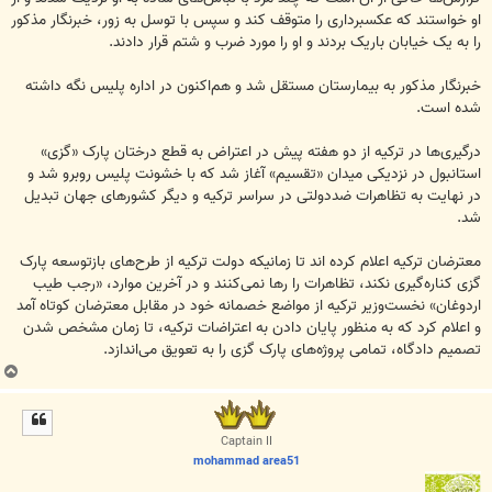
او خواستند که عکسبرداری را متوقف کند و سپس با توسل به زور، خبرنگار مذکور
را به یک خیابان باریک بردند و او را مورد ضرب و شتم قرار دادند.
خبرنگار مذکور به بیمارستان مستقل شد و هم‌اکنون در اداره پلیس نگه داشته
شده است.
درگیری‌ها در ترکیه از دو هفته پیش در اعتراض به قطع درختان پارک «گزی»
استانبول در نزدیکی میدان «تقسیم» آغاز شد که با خشونت پلیس روبرو شد و
در نهایت به تظاهرات ضددولتی در سراسر ترکیه و دیگر کشورهای جهان تبدیل
شد.
معترضان ترکیه اعلام کرده اند تا زمانیکه دولت ترکیه از طرح‌های بازتوسعه پارک
گزی کناره‌گیری نکند، تظاهرات را رها نمی‌کنند و در آخرین موارد، «رجب طیب
اردوغان» نخست‌وزیر ترکیه از مواضع خصمانه خود در مقابل معترضان کوتاه آمد
و اعلام کرد که به منظور پایان دادن به اعتراضات ترکیه، تا زمان مشخص شدن
تصمیم دادگاه، تمامی پروژه‌های پارک گزی را به تعویق می‌اندازد.
ب
ا
ل
ا
Captain II
mohammad area51