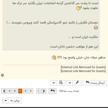
است تا پشت سر گذاشتن گردنه انتخابات، ایران بگذارد سر ترک ها
خلوت بشود
دوستان فکرش را بکنید تیم کاسپراسکی قصد کنند ویروس بنویسند ...!
حکایت ایران است و ...
این هم از مواهب دشمن نادان است.
منظور میلاد جان خیلی واضح بود !!!!!
[External Link Removed for Guests]
[External Link Removed for Guests]
ب
ا
ارسال پست
ل
ا
صفحه
7
از
9
7
تعداد پست ها:103
…
9
8
6
5
1
قبلی
بعدی
پرش به