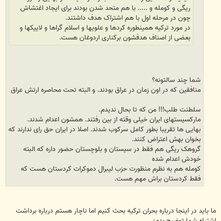
ریگی و کومله و ..... با هم متحد شدن بودند برای ایجاد اغتشاش
چون در مرحله اول با هم اشتراک هدف داشتند.
در مورد ترکیه همینطوره کردها و علویها و اسلام گراها و لاییکها و
بعضی از اصناف هدفشون برکناری اردوغان هست.
شما چند سالتونه؟
منافقین که در اون زمان در عراق بودند. و البته تحت محاصره ارتش عراق
سلطنت طلب!!! من که تا بحال ندیدم.
مارکسیستهای ایران خیلی وقته از بین رفتند. همشون اعدام شدند.
بهایی ها تقریبا بطور کامل سرکوب شدند. اصلا در ایران حق رای ندارند که
بخوان بهش اعتراض کنند.
گروهک ریگی هم فقط در سیستان و بلوچستان حضور داره که البته
خودش اعدام شده
کومله هم به نظرم منظورت حزب لیبرال دموکرات کردستان هست که
فقط کردستان براش مهم هست.
ما باید در اینجا درباره بحران ترکیه بحث کنیم اما ناچار هستم درباره برداشت
اشتباه شما توضیح بدم: