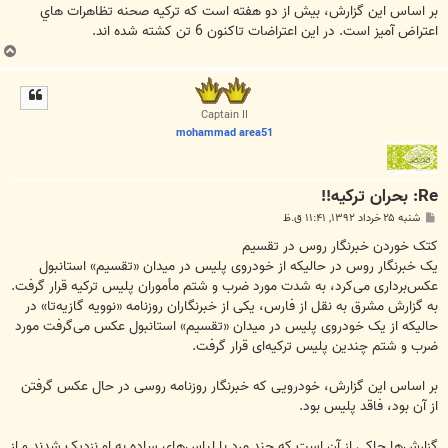
بر اساس اين گزارش، بيش از دو هفته است که ترکيه صحنه تظاهرات هاي
اعتراض آميز است. در اين اعتراضات تاکنون 6 تن کشته شده اند.
ب
ا
ل
ا
Captain II
mohammad area51
Re: بحران ترکیه!!
پ
شنبه ۲۵ خرداد ۱۳۹۲, ۱۱:۴۱ ق.ظ
س
ت
کتک خوردن خبرنگار روس در تقسیم
یک خبرنگار روس در حالیکه از خودروی پلیس در میدان «تقسیم» استانبول
عکس‌برداری می‌کرد، به شدت مورد ضرب و شتم مأموران پلیس ترکیه قرار گرفت.
به گزارش مشرق به نقل از فارس، یکی از خبرنگاران روزنامه «نوویه گازیه‌تا» در
حالیکه از یک خودروی پلیس در میدان «تقسیم» استانبول عکس می‌گرفت مورد
ضرب و شتم چندین پلیس ترکیه‌ای قرار گرفت.
بر اساس این گزارش، خودرویی که خبرنگار روزنامه روسی در حال عکس گرفتن
از آن بود، فاقد پلیس بود.
گزارش‌ها حاکی از آن است که چند مرد با لباس‌های ساده به او نزدیک شدند و از