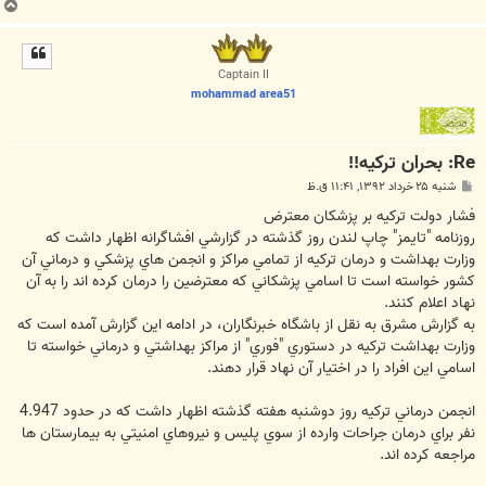
ب
ا
ل
ا
Captain II
mohammad area51
Re: بحران ترکیه!!
پ
شنبه ۲۵ خرداد ۱۳۹۲, ۱۱:۴۱ ق.ظ
س
ت
فشار دولت ترکیه بر پزشکان معترض
روزنامه "تايمز" چاپ لندن روز گذشته در گزارشي افشاگرانه اظهار داشت که
وزارت بهداشت و درمان ترکيه از تمامي مراکز و انجمن هاي پزشکي و درماني آن
کشور خواسته است تا اسامي پزشکاني که معترضين را درمان کرده اند را به آن
نهاد اعلام کنند.
به گزارش مشرق به نقل از باشگاه خبرنگاران، در ادامه اين گزارش آمده است که
وزارت بهداشت ترکيه در دستوري "فوري" از مراکز بهداشتي و درماني خواسته تا
اسامي اين افراد را در اختيار آن نهاد قرار دهند.
انجمن درماني ترکيه روز دوشنبه هفته گذشته اظهار داشت که در حدود 4.947
نفر براي درمان جراحات وارده از سوي پليس و نيروهاي امنيتي به بيمارستان ها
مراجعه کرده اند.