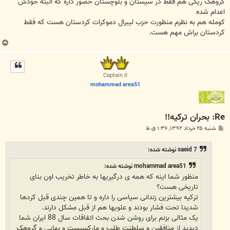
گروهک ریگی هم فقط در سیستان و بلوچستان حضور داره که البته خودش
اعدام شده
کومله هم به نظرم منظورت حزب لیبرال دموکرات کردستان هست که فقط
کردستان براش مهم هست.
ب
ا
ل
ا
Captain II
mohammad area51
Re: بحران ترکیه!!
پ
شنبه ۲۵ خرداد ۱۳۹۲, ۱:۳۶ ق.ظ
س
ت
saeid 7 نوشته شده:
mohammad area51 نوشته شده:
منظور شما اینه که همه ی درگیریها به خاطر تخریب اون بنای
تاریخی هست؟
ترکیه بیشترین زندانی سیاسی را داره و تا همین چندی قبل کردها
شدیدا تحت فشار بودند و علویها هم از قبل مشکل دارند.
یک مثالی بزنم برای روشن شدن بحث اتفاقات سال 88 ایران شما
دیدید از منافقین و سلطنت طلب و مارکسیست و بهایی و گروهک