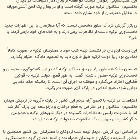
این عقب‌نشینی اردوغان درست دو هفته از زمان آغاز اعتراضات در میدان
«تقسیم» استانبول ترکیه صورت گرفته است و او در وقاع یک لحن آشتی‌جویانه
در مقابل معترضان از خود نشان داده است.
رویترز گزارش کرد که هنوز مشخص نیست که آیا معترضان با این اظهارات جدید
نخست‌وزیر ترکیه دست از تظاهرات برمی‌دارند و به خانه‌های خود بازمی‌گردند یا
خیر؟
این ژست اردوغان در نشست نیمه شب خود با معترضان ترکیه به صورت کاملاً
نمادین بود زیرا دولت ترکیه طبق قانون باید به تصمیم دادگاه احترام بگذارد.
«حسین جلیک» معاون رئیس حزب حاکم ترکیه که در این گفت‌وگوی معترضان و
نخست‌وزیر ترکیه حضور داشت، گفت: به طور قطع، دولت ترکیه به قوانین
قضایی احترام می‌گذارد و موظف به اجرای آن است. تا زمانیکه حکم قضایی
نهایی شود، هیچ اقدامی در پارک گزی صورت نمی‌گیرد.
اعتراضات در ترکیه با تجمع آرام مردم این کشور در پارک «گزی» در نزدیکی میدان
«تقسیم» استانبول و در اعتراض به قطع درختان و بازتوسعه این پارک آغاز شد
اما با خشونت پلیس به تظاهرات گسترده در دیگر شهرهای ترکیه و همچنین
دیگر کشورهای جهان و یک تظاهرات ضددولت ترکیه تبدیل شد.
بر اساس این گزارش، دیدار نیمه شب اردوغان با معترضان این کشور همچنین با
حضور گسترده بازیگران و هنرمندان همراه بود و البته اعضای گروه «همبستگی با