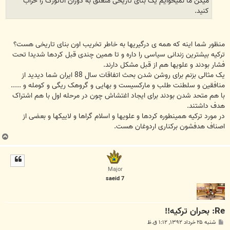
میگن ما نمیخوایم یک بنای تاریخی متعلق به دوران آتاتورک را خراب
کنید.
منظور شما اینه که همه ی درگیریها به خاطر تخریب اون بنای تاریخی هست؟
ترکیه بیشترین زندانی سیاسی را داره و تا همین چندی قبل کردها شدیدا تحت
فشار بودند و علویها هم از قبل مشکل دارند.
یک مثالی بزنم برای روشن شدن بحث اتفاقات سال 88 ایران شما دیدید از
منافقین و سلطنت طلب و مارکسیست و بهایی و گروهک ریگی و کومله و .....
با هم متحد شدن بودند برای ایجاد اغتشاش چون در مرحله اول با هم اشتراک
هدف داشتند.
در مورد ترکیه همینطوره کردها و علویها و اسلام گراها و لاییکها و بعضی از
اصناف هدفشون برکناری اردوغان هست.
ب
ا
ل
ا
Major
saeid 7
Re: بحران ترکیه!!
پ
شنبه ۲۵ خرداد ۱۳۹۲, ۱:۱۲ ق.ظ
س