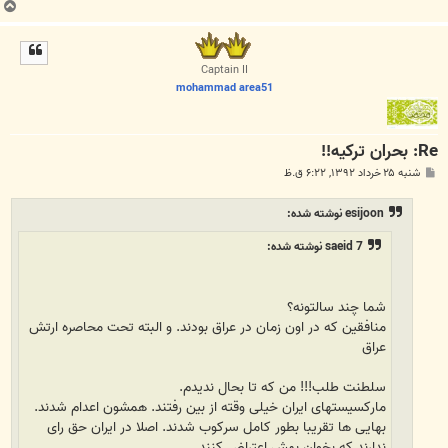
ب
ا
ل
ا
Captain II
mohammad area51
Re: بحران ترکیه!!
پ
شنبه ۲۵ خرداد ۱۳۹۲, ۶:۲۲ ق.ظ
س
ت
esijoon نوشته شده:
saeid 7 نوشته شده:
شما چند سالتونه؟
منافقین که در اون زمان در عراق بودند. و البته تحت محاصره ارتش
عراق
سلطنت طلب!!! من که تا بحال ندیدم.
مارکسیستهای ایران خیلی وقته از بین رفتند. همشون اعدام شدند.
بهایی ها تقریبا بطور کامل سرکوب شدند. اصلا در ایران حق رای
ندارند که بخوان بهش اعتراض کنند.