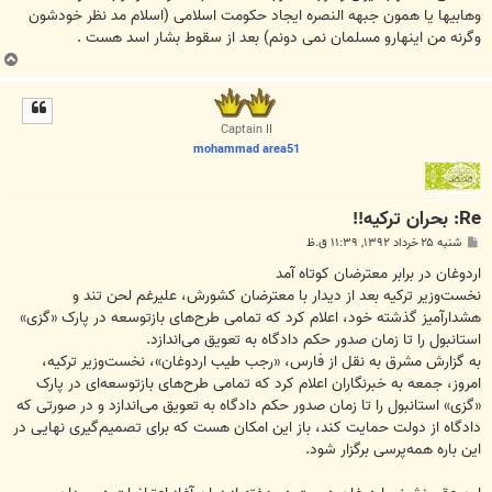
وهابیها یا همون جبهه النصره ایجاد حکومت اسلامی (اسلام مد نظر خودشون
وگرنه من اینهارو مسلمان نمی دونم) بعد از سقوط بشار اسد هست .
ب
ا
ل
ا
Captain II
mohammad area51
Re: بحران ترکیه!!
پ
شنبه ۲۵ خرداد ۱۳۹۲, ۱۱:۳۹ ق.ظ
س
ت
اردوغان در برابر معترضان کوتاه آمد
نخست‌وزیر ترکیه بعد از دیدار با معترضان کشورش، علیرغم لحن تند و
هشدارآمیز گذشته‌ خود، اعلام کرد که تمامی طرح‌های بازتوسعه در پارک «گزی»
استانبول را تا زمان صدور حکم دادگاه به تعویق می‌اندازد.
به گزارش مشرق به نقل از فارس، «رجب طیب اردوغان»، نخست‌وزیر ترکیه،
امروز، جمعه به خبرنگاران اعلام کرد که تمامی طرح‌های بازتوسعه‌ای در پارک
«گزی» استانبول را تا زمان صدور حکم دادگاه به تعویق می‌اندازد و در صورتی که
دادگاه از دولت حمایت کند، باز این امکان هست که برای تصمیم‌گیری نهایی در
این باره همه‌پرسی برگزار شود.