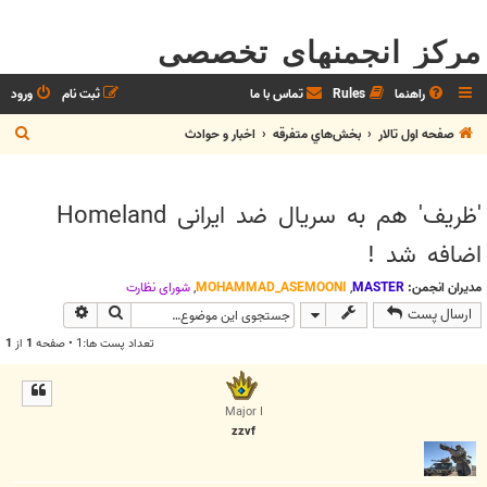
مرکز انجمنهای تخصصی
راهنما
Rules
تماس با ما
ثبت نام
ورود
ج
صفحه اول تالار
بخش‌‌هاي متفرقه
اخبار و حوادث
س
ت
'ظریف' هم به سریال ضد ایرانی Homeland
ج
اضافه شد !
و
مدیران انجمن:
MASTER
,
MOHAMMAD_ASEMOONI
,
شوراي نظارت
جستجو
جستجوی پیش
ارسال پست
تعداد پست ها:1 • صفحه
1
از
1
Major I
zzvf