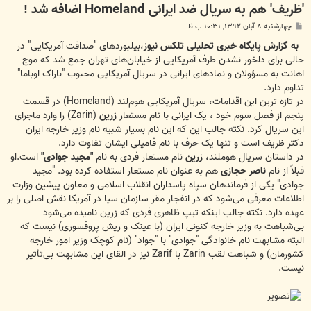
'ظریف' هم به سریال ضد ایرانی Homeland اضافه شد !
پ
چهارشنبه ۸ آبان ۱۳۹۲, ۱۰:۳۱ ب.ظ
س
ت
به گزارش پایگاه خبری تحلیلی تلکس نیوز
،بیلبوردهای "صداقت آمریکایی" در
حالی برای دلخور نشدن طرف آمریکایی از خیابان‌های تهران جمع شد که موج
اهانت به مسؤولان و نمادهای ایرانی در سریال آمریکایی محبوب "باراک اوباما"
تداوم دارد.
در تازه ترین این اقدامات، سریال آمریکایی هوم‌لند (Homeland) در قسمت
پنجم از فصل سوم خود ، یک ایرانی با نام مستعار
زرین
(Zarin) را وارد ماجرای
این سریال کرد. نکته جالب این که این نام بسیار شبیه نام وزیر خارجه ایران
دکتر ظریف است و تنها یک حرف با نام فامیلی ایشان تفاوت دارد.
در داستان سریال هوملند،
زرین
نام مستعار فردی به نام
"مجید جوادی"
است.او
قبلاً از نام
ناصر حجازی
هم به عنوان نام مستعار استفاده کرده بود. "مجید
جوادی" یکی از فرماندهان سپاه پاسداران انقلاب اسلامی و معاون پیشین وزارت
اطلاعات معرفی می‌شود که در انفجار مقر سازمان سیا در آمریکا نقش اصلی را بر
عهده دارد. نکته جالب اینکه تیپ ظاهری فردی که زرین نامیده می‌شود
بی‌شباهت به وزیر خارجه کنونی ایران (با عینک و ریش پروفسوری) نیست که
البته مشابهت نام خانوادگی "جوادی" با "جواد" (نام کوچک وزیر امور خارجه
کشورمان) و شباهت لقب Zarin با Zarif نیز در القای این مشابهت بی‌تأثیر
نیست.