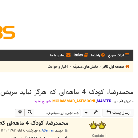
لینک سریع
راهنما
Rules
تماس با ما
صفحه اول تالار
بخش‌‌هاي متفرقه
اخبار و حوادث
محمدرضا، کودک 4 ماهه‌ای که هرگز نبايد مريض شود + فیلم
مدیران انجمن:
MASTER
,
MOHAMMAD_ASEMOONI
,
شوراي نظارت
جستجو
جستجوی پی
ارسال پست
محمدرضا، کودک 4 ماهه‌ای که هرگز نبايد مريض شود + فیلم
پ
توسط
A3eman
»
چهارشنبه ۸ آبان ۱۳۹۲, ۱۱:۱۱ ب.ظ
س
Captain II