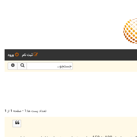
ثبت نام
ورود
جستجو
جستجو
تعداد پست ها:1 • صفحه
1
از
1