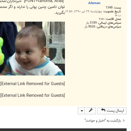
ت
A3eman
پست:
1348
تاریخ عضویت:
چهارشنبه ۲۹ تیر ۱۳۹۰, ۱۲:۵۶
بگيريد.
ب.ظ
محل اقامت:
Iran
سپاس‌های ارسالی:
5189 بار
سپاس‌های دریافتی:
8626 بار
[External Link Removed for Guests]
[External Link Removed for Guests]
ارسال پست
بازگشت به “اخبار و حوادث”