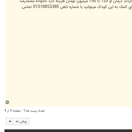
[FONT=tahoma, Arial] خبرنگاران:محمدرضا کودک 4 ماهه‌ گیلانی است که به یک بیماری نادر مبتلا است و پزشکان اعلام کردند درمان او 120 تا 150 میلیون تومان هزینه دارد خانواده محمدرضا
توان تامین چنین پولی را ندارند و اگر محمدرضا را هم از دست بدهند این سومین کودک آن‌هاست که آن‌ها را تنها می‌گذارد. براي کمک به اين کودک ميتوانيد با شماره تلفن 01318853380 تماس
ب
ا
تعداد پست ها:1 • صفحه
1
از
1
ل
ا
پرش به