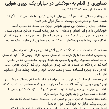
تصاویری از اقدام به خودکشی در خیابان یکم نیروی هوایی
پ
جمعه ۲۶ اردیبهشت ۱۳۹۳, ۳:۳۶ ب.ظ
س
ت
نمی‌دانیم کسانی که از هر فضایی برای شوخی کردن استفاده می‌کنند، اگر فضا
غمبار شود، واکنش‌شان چیست اما مگر فرقی هم دارد؟
ساعاتی پیش از خیابان اول
نیروی هوایی
تهران خبر رسید که جوانی قصد
خودکشی
دارد و این
اقدام
او محله را به هم ریخته است؛ خیابان مسدود شده،
نیروهای امدادی آن را غرق کرده‌اند و هر آن احتمال رویدادی غمبار می‌رود که اگر
شکار دوربین‌ها شود، واویلایش تا هفته ها و ماه‌ها ول کن جامعه نخواهد بود.
مسدود شده است. سه دستگاه ماشین آتش نشانی در حالی که چادرهای
پلاستیکی نجات خود را باز کرده‌اند، در محل حضور دارند. پلیس 110 نیز در محل
حاضر است. جمعیت زیادی با تعجب به طبقه چهارم ساختمانی که در مقابل
آنها قرار دارد نگاه می‌کنند و هر یک چیزی می‌گوید. برای قرار گرفتن جوانی است
که در بالای پنجره ایستاده است و قصد پرتاب خود از طبقه چهارم منزل مسکونی
اش را دارد.
این جمعیت از ساعاتی پیش در حالی برای تماشای خودکشی جوانی در خیابان
اول نیروی هوایی گرد آمده‌اند که هدف جوان از این اقدام معلوم نیست. به گفته
شاهدان عینی، این جوان تهدید کرده که هر کس قصد نزدیک شدن به وی را
داشته باشد، خودش را به پائین پرت خواهد کرد.
نکته حائز اهمیت در این ماجرا واکنش های جمعیت بیننده است که به نظر
می‌رسد بیشتر مایل به خودکشی جوان بودند!
اظهار نظرهای برخی از عابران حاضر در این صحنه حکایت از این دارد که گویی