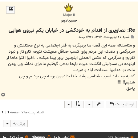
ا
ل
ا
Major II
حسين لاويو
Re: تصاویری از اقدام به خودکشی در خیابان یکم نیروی هوایی
پ
شنبه ۲۷ اردیبهشت ۱۳۹۳, ۱۲:۴۱ ب.ظ
س
ت
و متاسفانه همه این قصه ها برمیگرده به فقر اجتماعی به نوع مختلفش و
سردرگمی و دغدغه این مردم برای کسب حداقل معیشت نتیجه کاروکار و نبود
تفریح و سرگرمی که عکس العملی اینچنین بروز پیدا میکنه ...اخیرا اکثرا ماها از
اینهمه بی مسولیتی انگشت حیرت بارها بدهن گرفتیم ماجرای تماشاچی بودن
ملت تو اعدامها..سعادت اباد و غیره...
که به جد باید اسیب شناسی بشه..خدا بدادمون برسه چی بودیم و چی
شدیم!!!!!!!
یاحق
ب
ا
ارسال پست
ل
ا
تعداد پست ها:2 • صفحه
1
از
1
پرش به
صفحه اول تالار
تماس با ما
Sitemap
حذف کوکی ها