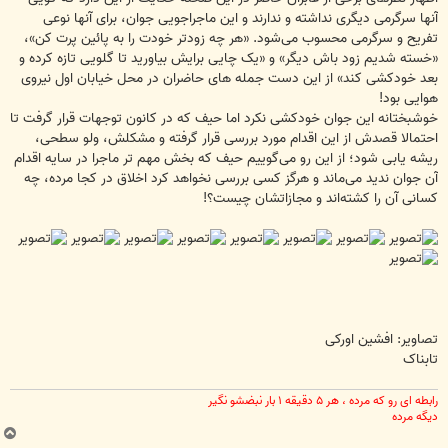
آنها سرگرمی دیگری نداشته و ندارند و این ماجراجویی جوان، برای آنها نوعی
تفریح و سرگرمی محسوب می‌شود. «هر چه زودتر خودت را به پائین پرت کن»،
«خسته شدیم زود باش دیگر» و «یک چایی برایش بیاورید تا گلویی تازه کرده و
بعد خودکشی کند» از این دست جمله های حاضران در محل خیابان اول نیروی
هوایی بود!
خوشبختانه این جوان خودکشی نکرد اما حیف که در کانون توجهات قرار گرفت تا
احتمالا قصدش از این اقدام مورد بررسی قرار گرفته و مشکلش، ولو سطحی،
ریشه یابی شود؛ از این رو می‌گوییم حیف که بخش مهم تر ماجرا در سایه اقدام
آن جوان ندید می‌ماند و هرگز کسی بررسی نخواهد کرد اخلاق در کجا مرده، چه
کسانی آن را کشته‌اند و مجازاتشان چیست؟!
تصاویر: افشین اورکی
تابناک
رابطه ای رو که مرده ، هر ۵ دقیقه ۱ بار نبضشو نگیر
دیگه مرده
ب