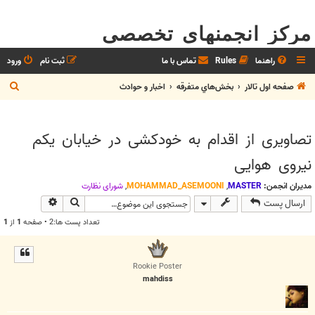
مرکز انجمنهای تخصصی
راهنما
Rules
تماس با ما
ثبت نام
ورود
ج
صفحه اول تالار
بخش‌‌هاي متفرقه
اخبار و حوادث
س
ت
تصاویری از اقدام به خودکشی در خیابان یکم
ج
نیروی هوایی
و
مدیران انجمن:
MASTER
,
MOHAMMAD_ASEMOONI
,
شوراي نظارت
جستجو
جستجوی پیش
ارسال پست
تعداد پست ها:2 • صفحه
1
از
1
Rookie Poster
mahdiss