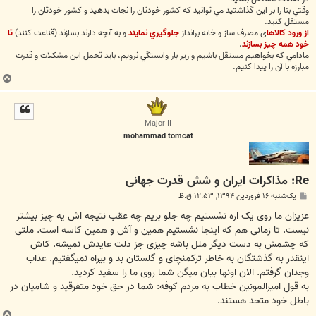
وقتي بنا را بر اين گذاشتيد مي توانيد كه كشور خودتان را نجات بدهيد و كشور خودتان را
مستقل كنيد.
از ورود كالاھا
ی مصرف ساز و خانه برانداز
جلوگيري نمايند
و به آنچه دارند بسازند (قناعت کنند)
تا
خود ھمه چيز بسازند
.
مادامي كه بخواهيم مستقل باشيم و زير بار وابستگي نرويم، بايد تحمل اين مشكلات و قدرت
مبارزه با آن را پيدا كنيم.
ب
ا
ل
ا
Major II
mohammad tomcat
Re: مذاکرات ایران و شش قدرت جهانی
پ
یک‌شنبه ۱۶ فروردین ۱۳۹۴, ۱۲:۵۳ ق.ظ
س
ت
عزیزان ما روی یک اره نشستیم چه جلو بریم چه عقب نتیجه اش یه چیز بیشتر
نیست. تا زمانی هم که اینجا نشستیم همین و آش و همین کاسه است. ملتی
که چشمش به دست دیگر ملل باشه چیزی جز ذلت عایدش نمیشه. کاش
اینقدر به گذشتگان به خاطر ترکمنچای و گلستان بد و بیراه نمیگفتیم. عذاب
وجدان گرفتم. الان اونها بیان میگن شما روی ما را سفید کردید.
به قول امیرالمونین خطاب به مردم کوفه: شما در حق خود متفرقید و شامیان در
باطل خود متحد هستند.
ب