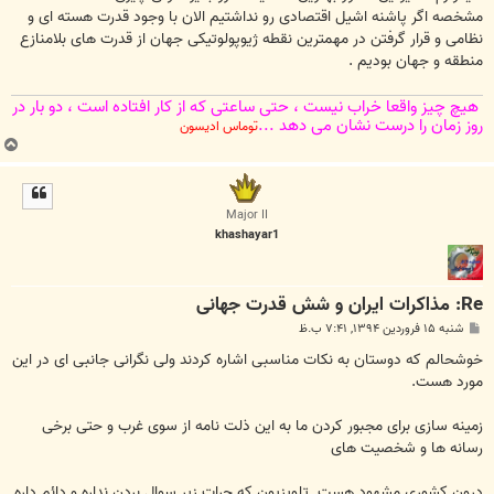
مشخصه اگر پاشنه اشیل اقتصادی رو نداشتیم الان با وجود قدرت هسته ای و
نظامی و قرار گرفتن در مهمترین نقطه ژیوپولوتیکی جهان از قدرت های بلامنازع
منطقه و جهان بودیم .
هیچ چیز واقعا خراب نیست ، حتی ساعتی كه از كار افتاده است ، دو بار در
روز زمان را درست نشان می دهد ...
توماس ادیسون
ب
ا
ل
ا
Major II
khashayar1
Re: مذاکرات ایران و شش قدرت جهانی
پ
شنبه ۱۵ فروردین ۱۳۹۴, ۷:۴۱ ب.ظ
س
ت
خوشحالم که دوستان به نکات مناسبی اشاره کردند ولی نگرانی جانبی ای در این
مورد هست.
زمینه سازی برای مجبور کردن ما به این ذلت نامه از سوی غرب و حتی برخی
رسانه ها و شخصیت های
درون کشوری مشهود هست. تلویزیون که جرات زیر سوال بردن نداره و دائم داره