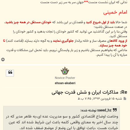
ندانی که ایران نشست منست
***
جهان سر به سر زیر دست منست
امام خمینی
شما حالا
بايد از اول شروع كنيد
و قصدتان بر اين باشد كه
خودتان مستقل در همه چيز باشيد
،
در صنعت مستقل باشيد؛
وقتي بنا را بر اين گذاشتيد مي توانيد كه كشور خودتان را نجات بدهيد و كشور خودتان را
مستقل كنيد.
از ورود كالاھا
ی مصرف ساز و خانه برانداز
جلوگيري نمايند
و به آنچه دارند بسازند (قناعت کنند)
تا
خود ھمه چيز بسازند
.
مادامي كه بخواهيم مستقل باشيم و زير بار وابستگي نرويم، بايد تحمل اين مشكلات و قدرت
مبارزه با آن را پيدا كنيم.
ب
ا
ل
ا
Novice Poster
ehsan-akaberi
Re: مذاکرات ایران و شش قدرت جهانی
پ
شنبه ۱۵ فروردین ۱۳۹۴, ۷:۴۵ ب.ظ
س
ت
saeed_hz نوشته شده:
وخامت اوضاع اقتصادی کشور و سو مدیریت عده ای،به ظاهر مدیر که در
چند سال اخیر به معنای واقعی کلمه باعث این شرایط شده اند که عین
خیانت هست ،باعث توافق با این وضع از موضع ضغف شده اند.