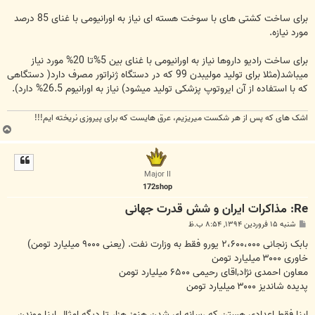
برای ساخت کشتی های با سوخت هسته ای نیاز به اورانیومی با غنای 85 درصد
مورد نیازه.
برای ساخت رادیو داروها نیاز به اورانیومی با غنای بین 5%تا 20% مورد نیاز
میباشد(مثلا برای تولید مولیبدن 99 که در دستگاه ژنراتور مصرف دارد( دستگاهی
که با استفاده از آن ایروتوپ پزشکی تولید میشود) نیاز به اورانیوم 26.5% دارد).
اشک های که پس از هر شکست میریزیم، عرق هایست که برای پیروزی نریخته ایم!!!
ب
ا
ل
ا
Major II
172shop
Re: مذاکرات ایران و شش قدرت جهانی
پ
شنبه ۱۵ فروردین ۱۳۹۴, ۸:۵۴ ب.ظ
س
ت
بابک زنجانی ۲،۶۰۰،۰۰۰ یورو فقط به وزارت نفت. (یعنی ۹۰۰۰ میلیارد تومن)
خاوری ۳۰۰۰ میلیارد تومن
معاون احمدی نژاد,اقای رحیمی ۶۵۰۰ میلیارد تومن
پدیده شاندیز ۳۰۰۰ میلیارد تومن
اینا فقط اعدادی هستن که رسانه ای شدن.هنوز هزار تا دیگه امثال اینا موندن.