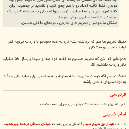
موندن. فقط کافیه اعداد رو با هم جمع کنید و تقسیم بر جمعیت ایران
کنید.نفری دور و بر ۴۰۰ میلیون تومن میوفته.یعنی یه خانواده ۴نفره یک
میلیارد و ششصد میلیون بهش میرسه.
مشکل ما مهمتر از تحریم های خارجی , دزدهای داخلی هستن.
دقیقا تحریم ها هم که برداشته بشه تازه یه عده سودجو با واردات بیرویه کمر
تولید داخلی رو میشکنن.
همونطور که الآن که تحریم هستیم به گفته خود صدا و سیما پارسال 56 میلیارد
دلار واردات داشتیم !!!.
اتفاقا تحریم اگه درست مدیریت بشه میتونه پایه مناسبی برای تولید ملی و نگاه
به توانمندیهای داخلی باشه.
فردوسی
ندانی که ایران نشست منست
***
جهان سر به سر زیر دست منست
امام خمینی
شما حالا
بايد از اول شروع كنيد
و قصدتان بر اين باشد كه
خودتان مستقل در همه چيز باشيد
،
در صنعت مستقل باشيد؛