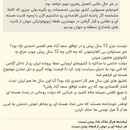
در هر حال عکس العمل رهبری مهم خواهد بود.
امیدوارم مسیولین کشور بهترین تصمیمات رو بگیرند،ولی چیزی که کاملا
مشخصه اگر پاشنه اشیل اقتصادی رو نداشتیم الان با وجود قدرت هسته
ای و نظامی و قرار گرفتن در مهمترین نقطه ژیوپولوتیکی جهان از قدرت
های بلامنازع منطقه و جهان بودیم .
دوست عزیز 12 سال پیش و در توافق سعد آباد هم تقصیر احمدی نژاد بود؟
خیر مسئولان بی کفایتمونن که چه الان چه 12 سال پیش چوب حراج به
تکنولوژی هامون میزنن
دولت خاتمی با مذاکره با کشورهای اروپایی عملا پرونده ایران رو از داخل آژانس
که فنی بود به دنیای سیاست وارد کرد تا فرصت بهانه گیری و حل نشدن موضوع
هسته ای فراهم شه
تعلیق های اون سال هم کار احمدی نژاد بود؟ آیا اون سال ها هم ایران تحت
فشار اقتصادی بود که زیر خفت توافق سعد آباد رفتن؟
با هیچ کلامی نمیشه ماله کشید بر خیانتی که دولت روحانی در بحث هسته ای
کرد
اونقدر خودباخته هستند که حتی نماد هسته ای رو بخاطر خوش خدمتی به غربی
ها از 5 هزار تومنی ها حذف کردن
لبخندها هرگز ملاک شاد بودن نیست
هر تیشه ای بر دوش از فرهاد بودن نیست