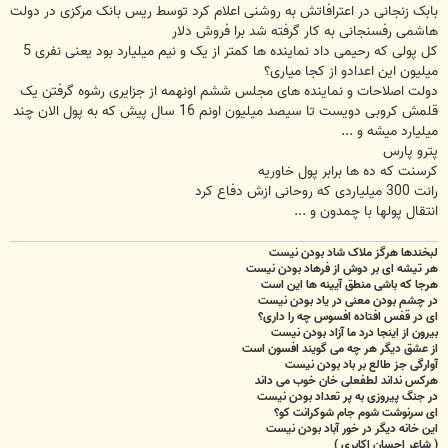
بابک زنجانی در اعترافاتش به روشنی اعلام کرد توسط ریس بانک مرکزی در دولت
هاشمی رفسنجانی به کار گرفته شد برا فروش دلار
کل پولی که رحیمی داد نماینده ها کمتر از یک و نیم میلیارد بود یعنی نفری 5
میلیون این اعدادو از کجا میاری؟
دولت اصلاحات و نماینده های مجلس ششم اونهمه از جزایری رشوه گرفتن یک
قلمش کروبی دویست تا سیصد میلیون اونم 16 سال پیش که به پول الان چند
میلیارد میشه و ...
پترو پارس
کرسنت که ده ها برابر پول خاوریه
رانت 300 میلیاردی که روحانی ازش دفاع کرد
انتقال پولها با چمدون و ...
لبخندها هرگز ملاک شاد بودن نیست
هر تیشه ای بر دوش از فرهاد بودن نیست
هرجا که باشی منطق آیینه ها این است
در چشم بودن معنی در یاد بودن نیست
ای در قفس افتاده افسوس چه را داری؟
بیرون از اینجا درد ما آزاد بودن نیست
از عشق دیگر هر چه می گویند افسون است
آوارگی جز طالع بر باد بودن نیست
هرکس نداند لطفعلی خان خوب می داند
در جنگ پیروزی به پر تعداد بودن نیست
ای سرنوشت شوم جام شوکرانت کو؟
این خانه دیگر در خور آباد بودن نیست
( شاعر احسان اکابری )