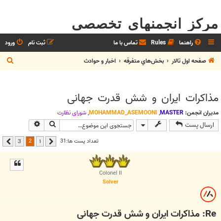
مرکز انجمنهای تخصصی
راهنما
Rules
تماس با ما
ثبت نام
ورود
ج
صفحه اول تالار
بخش‌‌هاي متفرقه
اخبار و حوادث
س
ت
مذاکرات ایران و شش قدرت جهانی
ج
و
مدیران انجمن:
MASTER
,
MOHAMMAD_ASEMOONI
,
شوراي نظارت
جستجو
جستجوی پیشر
ارسال پست
2
تعداد پست ها:31
3
1
قبلی
بعدی
Colonel II
Solver
Re: مذاکرات ایران و شش قدرت جهانی