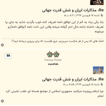
Re: مذاکرات ایران و شش قدرت جهانی
پ
شنبه ۱۵ فروردین ۱۳۹۴, ۵:۲۱ ب.ظ
س
ت
بابا یکی بیاد یه کم از این توافق نامه تعریف کنه.خوب بگردید شاید یه جای برا
تعریف داشته باشه.حال ادم گرفته میشه وقتی این ذلت نامه (توافق نامه)رو
میخونه
اشک های که پس از هر شکست میریزیم، عرق هایست که برای پیروزی نریخته ایم!!!
ب
ا
ل
ا
Furious Poster
iran4946
Re: مذاکرات ایران و شش قدرت جهانی
پ
شنبه ۱۵ فروردین ۱۳۹۴, ۵:۵۵ ب.ظ
س
ت
چرا اینقدرپیچیده میکنید جمهوری اسلامی از موضع هسته ای عقب نشینی کرد
تمام
ب
ا