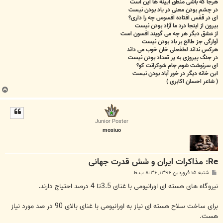
هرجا که باشی منطق آیینه ها این است
در چشم بودن معنی در یاد بودن نیست
ای در قفس افتاده افسوس چه را داری؟
بیرون از اینجا درد ما آزاد بودن نیست
از عشق دیگر هر چه می گویند افسون است
آوارگی جز طالع بر باد بودن نیست
هرکس نداند لطفعلی خان خوب می داند
در جنگ پیروزی به پر تعداد بودن نیست
ای سرنوشت شوم جام شوکرانت کو؟
این خانه دیگر در خور آباد بودن نیست
( شاعر احسان اکابری )
ب
ا
ل
ا
Junior Poster
mosiuo
Re: مذاکرات ایران و شش قدرت جهانی
پ
شنبه ۱۵ فروردین ۱۳۹۴, ۸:۳۶ ب.ظ
س
ت
نیروگاه های هسته ای اورانیومی با غنای 3.5تا 4 درصد احتیاج دارند.
برای ساخت سلاح هسته ای نیاز به اورانیومی با غنای بالای 90 در صد مورد نیاز
هست.