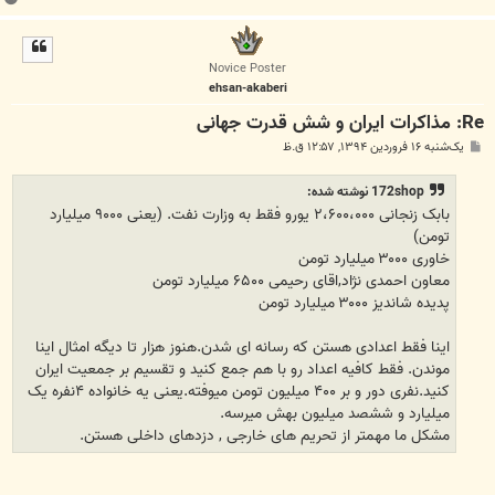
ا
ل
ا
Novice Poster
ehsan-akaberi
Re: مذاکرات ایران و شش قدرت جهانی
پ
یک‌شنبه ۱۶ فروردین ۱۳۹۴, ۱۲:۵۷ ق.ظ
س
ت
172shop نوشته شده:
بابک زنجانی ۲،۶۰۰،۰۰۰ یورو فقط به وزارت نفت. (یعنی ۹۰۰۰ میلیارد
تومن)
خاوری ۳۰۰۰ میلیارد تومن
معاون احمدی نژاد,اقای رحیمی ۶۵۰۰ میلیارد تومن
پدیده شاندیز ۳۰۰۰ میلیارد تومن
اینا فقط اعدادی هستن که رسانه ای شدن.هنوز هزار تا دیگه امثال اینا
موندن. فقط کافیه اعداد رو با هم جمع کنید و تقسیم بر جمعیت ایران
کنید.نفری دور و بر ۴۰۰ میلیون تومن میوفته.یعنی یه خانواده ۴نفره یک
میلیارد و ششصد میلیون بهش میرسه.
مشکل ما مهمتر از تحریم های خارجی , دزدهای داخلی هستن.