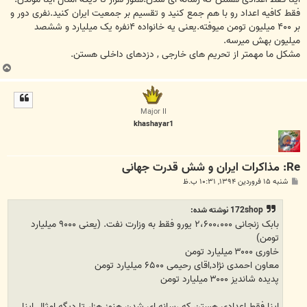
فقط کافیه اعداد رو با هم جمع کنید و تقسیم بر جمعیت ایران کنید.نفری دور و
بر ۴۰۰ میلیون تومن میوفته.یعنی یه خانواده ۴نفره یک میلیارد و ششصد
میلیون بهش میرسه.
مشکل ما مهمتر از تحریم های خارجی , دزدهای داخلی هستن.
ب
ا
ل
ا
Major II
khashayar1
Re: مذاکرات ایران و شش قدرت جهانی
پ
شنبه ۱۵ فروردین ۱۳۹۴, ۱۰:۳۱ ب.ظ
س
ت
172shop نوشته شده:
بابک زنجانی ۲،۶۰۰،۰۰۰ یورو فقط به وزارت نفت. (یعنی ۹۰۰۰ میلیارد
تومن)
خاوری ۳۰۰۰ میلیارد تومن
معاون احمدی نژاد,اقای رحیمی ۶۵۰۰ میلیارد تومن
پدیده شاندیز ۳۰۰۰ میلیارد تومن
اینا فقط اعدادی هستن که رسانه ای شدن.هنوز هزار تا دیگه امثال اینا