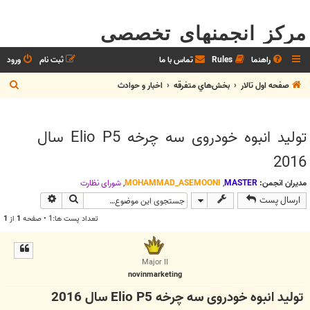
مرکز انجمنهای تخصصی
راهنما
Rules
تماس با ما
ثبت نام
ورود
ج
صفحه اول تالار
بخش‌‌هاي متفرقه
اخبار و حوادث
س
ت
تولید انبوه خودروی سه چرخه Elio P5 سال
ج
2016
و
مدیران انجمن:
MASTER
,
MOHAMMAD_ASEMOONI
,
شوراي نظارت
جستجو
جستجوی پیش
ارسال پست
تعداد پست ها:1 • صفحه
1
از
1
Major II
novinmarketing
تولید انبوه خودروی سه چرخه Elio P5 سال 2016