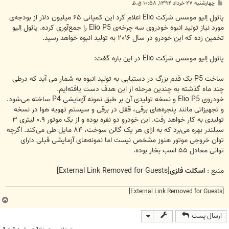
پ
چهارشنبه ۲۷ خرداد ۱۳۹۴, ۱۰:۵۸ ق.ظ
س
ت
پائول اِلیو موسس شرکت Elio اعلام کرد این کمپانی ۶۵ میلیون دلار از بودجه‌ی
مورد نیاز تولید انبوه خودروی سه چرخه‌ی Elio P5 را جمع‌آوری کرده. پائول اِلیو
تخمین زده که این خودرو در سال ۲۰۱۶ به تولید انبوه خواهد رسید.
پائول اِلیو موسس شرکت Elio در این باره گفت:
ساخت P5 یک قدم بزرگ در دستیابی به تولید انبوه به شمار می‌ آید که درطی
چند ماه گذشته به چندین مرحله از این هدف دست یافته‌ایم.
خودروی Elio P5 و نسخه تولیدی آن بر طبق نمونه آزمایشی P4 ساخته می‌شود.
و تجهیزاتی مانند پنجره‌های برقی، قفل در برقی و سیستم تهویه هوا در نسخه
تولیدی به کار خواهد رفت. این خودرو دو نفره بوده و از یک موتور ۰.۹ لیتری ۳
سیلندر بهره می‌برد که به ازای هر یک گالن سوخت، ۸۴ مایل طی می‌کند. اگرچه
توان خروجی موتور هنوز مشخص نیست اما نمونه‌های آزمایشی قبلی دارای
توانی معادل ۵۵ اسب بخار بوده.
منبع :
اسکلت فلزی
[External Link Removed for Guests]
[External Link Removed for Guests]
ب
ا
ارسال پست
ل