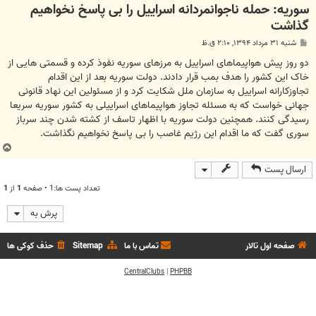
سوریه: حمله ناجوانمردانه اسراییل را بی پاسخ نخواهیم
گذاشت
پ
شنبه ۳۱ مرداد ۱۳۹۴, ۲:۱۰ ق.ظ
س
ت
دو روز پیش هواپیماهای اسراییل به مرزهای سوریه نفوذ کرده و قسمتی هایی از
خاک این کشور را هدف بمب قرار دادند. دولت سوریه بعد از این اقدام
تجاوزکارانه اسراییل به سازمان ملل شکایت کرد و از مسئولین این نهاد قانونی
جهانی خواست که به مسئله تجاوز هواپیماهای اسراییلی به کشور سوریه سریعا
رسیدگی کنند. همچنین دولت سوریه با اظهار تاسف از کشته شدن چند سرباز
سوری گفت که ما اقدام این رژیم غاصب را بی پاسخ نخواهیم نگذاشت.
ب
ا
ارسال پست
ل
ا
تعداد پست ها:1 • صفحه
1
از
1
پرش به
صفحه اول تالار
تماس با ما
Sitemap
حذف کوکی ها
CentralClubs
|
PHPBB