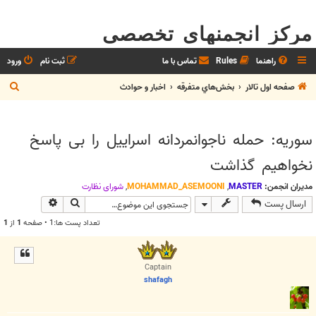
مرکز انجمنهای تخصصی
راهنما
Rules
تماس با ما
ثبت نام
ورود
ج
صفحه اول تالار
بخش‌‌هاي متفرقه
اخبار و حوادث
س
ت
سوریه: حمله ناجوانمردانه اسراییل را بی پاسخ
ج
نخواهیم گذاشت
و
مدیران انجمن:
MASTER
,
MOHAMMAD_ASEMOONI
,
شوراي نظارت
جستجو
جستجوی پیش
ارسال پست
تعداد پست ها:1 • صفحه
1
از
1
Captain
shafagh