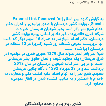
پ
شنبه ۱۲ دی ۱۳۹۴, ۱۱:۰۰ ق.ظ
س
ت
به گزارش گروه بین الملل
[External Link Removed for
Guests]
، وزارت کشور عربستان با صدور بیانیه‌ای از اجرای حکم
اعدام شیخ نمر باقر النمر رهبر شیعیان عربستان خبر داد.
شبکه خبری «العربیه»، خبر داد بر اساس بیانیه وزارت کشور
عربستان، حکم اعدام شیخ نمر به همراه 46 متهم دیگر که اغلب
آنها تروریست معرفی شده‌اند روز شنبه (امروز) در 12 منطقه در
عربستان اجرا شده است.
شیخ نمر باقر النمر متولد سال 1379 هجری قمری در عوامیه (در
شرق عربستان) یک مجتهد شیعه و فعال حقوق بشر عربستانی
است. او در پی اعتراضات شیعیان عربستان در سال 2012
بازداشت شد و در 23 مهرماه 1393 دادگاه جنایی عربستان
سعودی شیخ نمر را به اتهام اقدام علیه امنیت ملی و محاربه، به
«اعدام با شمشیر و به صلیب کشیده شدن در انظار عمومی»
محکوم کرد.
شادی روح پدرم و همه درگذشتگان