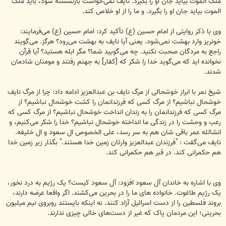
ملک الموت بیاید جان او را بگیرد. نایف نمی‌خواست بازنشسته شود، باید ملک
الموت بیاید جان او را بگیرد. و ما را از او خلاص کند.
وی با ذکر روایتی از امام حسین (ع) تأکید کرد: امام حسین (ع) می‌فرمایند:
خونریز وارد بهشت نمی‌شود. یعنی آیا نایف به بهشت می‌رود؟ هرگز. می‌گویند
راجع به مردگان صحبت نکنید. چه می‌گویید شما؟ مگر ابله هستید؟ آیا قرآن
نخوانده اید که می‌گوید خدا را شکر که [کفار] به جهنم رفتند و مومنان شادمان
شدند.
شیخ نمر با ابراز خوشحالی از مرگ نایف بن عبدالعزیز ادامه داد: چرا از مرگ نایف
خوشحال نباشیم؟ از مرگ کسی که فرزندانمان را کشت خوشحال نباشیم؟ از
مرگ کسی که فرزندانمان را به زندان انداخت خوشحال نباشیم؟ از مرگ کسی که
رعب و وحشت را در زندگی ما انداخته خوشحال نباشیم؟ خدا را شکر می‌کنیم، و
انشالله عمر باقی شان هم به سر رسد، علی الخصوص ال سعود و ال خلیفه.
نایف می‌گفت : "فرزندان عبدالعزیز وارثان زمین خدا هستند." بگذار زیر زمین خدا
هم حکمرانی کند. در قبر هم حکمرانی کند.
وی با اشاره به خاندان آل سعود افزود: آل سعود کیست؟ یک رژیم به درد نخور،
یک رژیم طاغوت. خانواده های ما را در بحرین می‌کشند. اگر واقعا عرضه دارند،
بروند فلسطین را از دست اسرائیل آزاد کنند. نه اینکه بایستند روبروی نیم میلیون
بحرینی؛ این مردمان پاک که غیر از دست‌های خالی چیزی ندارند.