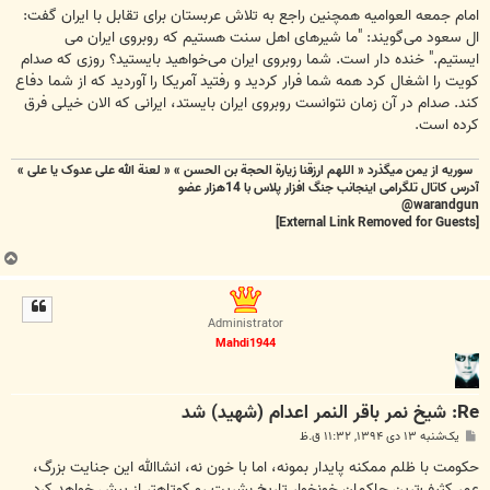
امام جمعه العوامیه همچنین راجع به تلاش عربستان برای تقابل با ایران گفت:
ال سعود می‌گویند: "ما شیرهای اهل سنت هستیم که روبروی ایران می
ایستیم." خنده دار است. شما روبروی ایران می‌خواهید بایستید؟ روزی که صدام
کویت را اشغال کرد همه شما فرار کردید و رفتید آمریکا را آوردید که از شما دفاع
کند. صدام در آن زمان نتوانست روبروی ایران بایستد، ایرانی که الان خیلی فرق
کرده است.
سوریه از یمن میگذرد « اللهم ارزقنا زيارة الحجة بن الحسن » « لعنة الله علی عدوک یا علی »
آدرس کاتال تلگرامی اینجانب جنگ افزار پلاس با 14هزار عضو
warandgun@
[External Link Removed for Guests]
ب
ا
ل
ا
Administrator
Mahdi1944
Re: شیخ نمر باقر النمر اعدام (شهید) شد
پ
یک‌شنبه ۱۳ دی ۱۳۹۴, ۱۱:۳۲ ق.ظ
س
ت
حکومت با ظلم ممکنه پایدار بمونه، اما با خون نه، انشاالله این جنایت بزرگ،
عمر کثیف‌ترین حاکمان خونخوار تاریخ بشریت رو کوتاهتر از پیش خواهد کرد.