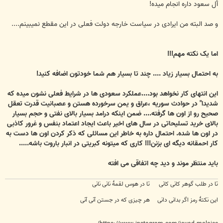
آل سعود داره انجام میده!
و صد البته من ایرادی در سیاست خارجه دولت فعلی در این مقطع نمیبینم....
اما یک نکته مهم!!!
به احتمال بسیار زیاد .... چند تا بسیار هم شما خودتون اضافه کنید!
این انتهای کار نخواهد بود....عملکرد سعودی ها در شرایط فعلی نشون میده که
شدیدا" در حوادث سوریه ،عراق و یمن سرخورده هستن و عصبانیت قدرت تعقل
صحیح رو از اون ها گرفته.... ضمن اینکه درامد بسیار بالای نفتی و حجم بسیار
بالای خرید تسلیحاتی در سال های اخیر باعث ایجاد اعتماد بنفس و غرور کاذبی
در اون ها شده. احتمال داره به خاطر این مسائلی که ذکر کردن اون ها دست به
کار احمقانه دیگه ای بزنن!!! کاری که میتونه کبریتی در انبار باروت باشه.....
باید منتظر موند و دید چه اتفاقی می افته
تا در طلب گوهر کانی کانی تا در هوس لقمهٔ نانی نانی
این نکتهٔ رمز اگر بدانی دانی هر چیزی که در جستن آنی آنی