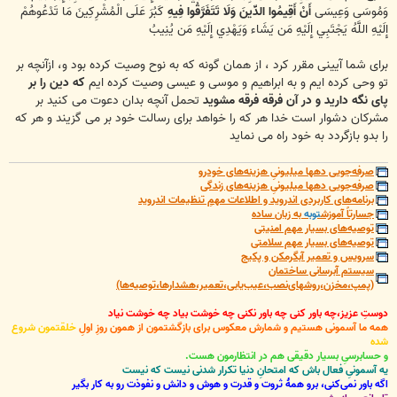
وَمُوسَى وَعِيسَى
أَنْ أَقِيمُوا الدِّينَ وَلَا تَتَفَرَّقُوا فِيهِ
كَبُرَ عَلَى الْمُشْرِكِينَ مَا تَدْعُوهُمْ
إِلَيْهِ اللَّهُ يَجْتَبِي إِلَيْهِ مَن يَشَاء وَيَهْدِي إِلَيْهِ مَن يُنِيبُ
برای شما آيينی مقرر کرد ، از همان گونه که به نوح وصيت کرده بود و، ازآنچه بر
تو وحی کرده ايم و به ابراهيم و موسی و عيسی وصيت کرده ايم
که دين را بر
پای نگه داريد و در آن فرقه فرقه مشويد
تحمل آنچه بدان دعوت می کنيد بر
مشرکان دشوار است خدا هر که را خواهد برای رسالت خود بر می گزيند و هر که
را بدو بازگردد به خود راه می نمايد
صرفه‌جویی دهها میلیونیِ هزینه‌های خودرو
صرفه‌جویی دهها میلیونیِ هزینه‌های زندگی
برنامه‌های کاربردی اندروید و اطلاعات مهمِ تنظیمات اندروید
جسارتاً آموزش
توبه
به زبان ساده
توصیه‌های بسیار مهم امنیتی
توصیه‌های بسیار مهم سلامتی
سرویس و تعمیر آبگرمکن و پکیج
سیستم آبرسانی ساختمان
(پمپ،مخزن،روشهای‌نصب،عیب‌یابی،تعمیر،هشدارها،توصیه‌ها)
دوستِ عزیز،چه باور کنی چه باور نکنی چه خوشت بیاد چه خوشت نیاد
همه ما آسمونی هستیم و شمارش معکوس برای بازگشتمون از همون روزِ اولِ
خلقتمون شروع
شده
و حسابرسیِ بسیار دقیقی هم در انتظارمون هست.
یه آسمونیِ فعال باش که امتحانِ دنیا تکرار شدنی نیست که نیست
اگه باور نمی‌کنی، برو همۀ ثروت و قدرت و هوش و دانش و نفوذت رو به کار بگیر