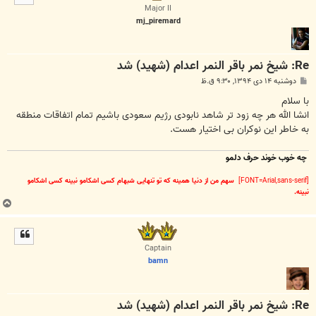
ا
Major II
mj_piremard
Re: شیخ نمر باقر النمر اعدام (شهید) شد
پ
دوشنبه ۱۴ دی ۱۳۹۴, ۹:۳۰ ق.ظ
س
ت
با سلام
انشا الله هر چه زود تر شاهد نابودی رژیم سعودی باشیم تمام اتفاقات منطقه
به خاطر این نوکران بی اختیار هست.
چه خوب خوند حرف دلمو
[FONT=Arial,sans-serif]
سهم من از دنیا همینه که تو تنهایی شبهام کسی اشکامو نبینه کسی اشکامو
نبینه.
ب
ا
ل
ا
Captain
bamn
Re: شیخ نمر باقر النمر اعدام (شهید) شد