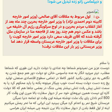
و دیپلماسی زانو زده تبدیل می شود!
.ن : اول مربوط به ملاقات آقای صالحی (وزیر امور خارجه
کابینه دوم احمدی نژاد) با وزیر امور خارجه بحرین چند ماه بعد از
آغاز انقلاب مردم بحرین و در اوج سرکوبگری رژیم آل خلیفه می
باشد و عکس دوم هم چند روز بعد از فاجعه منا در سازمان ملل
گرفته شده که آقای ظریف سعی دارد وزیر امور خارجه کویت را
برای ملاقات با وزیر امور خارجه عربستان واسطه قرار دهد اما
وزیر عربستانی زیر بار این ملاقات نرفت!
با سلام
دوست عزیز من نمیدونم شماها چه عنادی با دولت دارید این طوری که شماها
مطلب. تیتر میزنید انگار به عده جاسوس خائن تو دولت دور هم جمع شدن یه
نگاهی به دور برتون بکنید کشور کاملا در تمامی سطوح اقتصادی صنعتی تولید
یخ زده دست دولت بسته است خوب چیکار میتونه بکنه یا باید محکوم کرد یا به
سمت تنش پیش رفت تنش بیشتر یعنی جنگ در بعضی جاها هم که کلا دولت
کاره ای نیست همین نیروهای خود سر از دیوار سفارت بالا میرن اون وقت کار
800 آدم نادان پای یک ملت نوشته میشه اون وقت تو تمامه دنیا نمیگن
عربستان شیخ نمر رو اعدام کرد میگن ببینید این ایرانی که ما تحر یمش میکنیم
اینه از اول فقط بلدن از دیوار سفارت بالا برن نتیجه چی میشه ایران هراسی