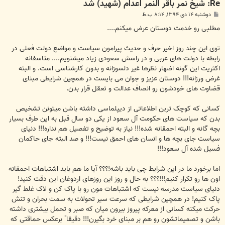
Re: شیخ نمر باقر النمر اعدام (شهید) شد
پ
دوشنبه ۱۴ دی ۱۳۹۴, ۸:۱۴ ب.ظ
س
ت
مطلبی رو خدمت دوستان عرض میکنم....
توی این چند روز اخیر حرف و حدیث پیرامون سیاست و مواضع دولت فعلی در
رابطه با دولت های عربی و در راسش سعودی زیاد میشنویم.... متاسفانه
اکثریت این گونه اضهار نظرها غیر دلسوزانه و بدون کارشناسی است. و البته
غرض ورزانه!!! دوستان عزیز و جوان می بایست در همچین شرایطی مبنای
قضاوت های خودشون رو انصاف عدالت و تعقل قرار بدن.
کسانی که کوچک ترین اطلاعاتی از دیپلماسی داشته باشن میتونن تشخیص
بدن که سیاست های حکومت آل سعود از یکی دو سال قبل به این طرف بسیار
بچه گانه و البته احمقانه شده!!! نیاز به توضیح و تفصیل هم نداره!!! دنیای
سیاست جای بچه ها و انسان های احمق نیست!!! و صد البته جای حاکمان
فسیل شده آل سعود!!!
اما برخورد ما در این شرایط چی باید باشه!؟؟؟ آیا ما هم باید اشتباهات احمقانه
اون ها رو تکرار کنیم!!!؟؟؟ به حال و روز این روزهای اردوغان این دقت کنید!
دنیای سیاست مدرسه نیست که اشتباهات مون رو با پاک کن و لاک غلط گیر
پاک کنیم! در همچین شرایطی که سرعت سیر تحولات به سمت بحران و تنش
حرکت میکنه کسانی از معرکه پیروز بیرون میان که صبر و تحمل بیشتری داشته
باشن و تصمیماتشون رو هم بر مبنای خرد بگیرن!!! دقیقا" برعکس حماقتی که