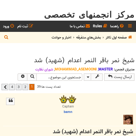
مرکز انجمنهای تخصصی
راهنما
Rules
تماس با ما
ثبت نام
ورود
ج
صفحه اول تالار
بخش‌‌هاي متفرقه
اخبار و حوادث
س
ت
شیخ نمر باقر النمر اعدام (شهید) شد
ج
و
مدیران انجمن:
MASTER
,
MOHAMMAD_ASEMOONI
,
شوراي نظارت
جستجو
جستجوی پیشر
ارسال پست
1
تعداد پست ها:39
4
3
2
بعدی
Captain
bamn
شیخ نمر باقر النمر اعدام (شهید) شد