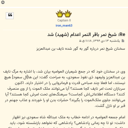
ب
ا
ل
ا
Captain II
iron_man63
Re: شیخ نمر باقر النمر اعدام (شهید) شد
پ
یک‌شنبه ۱۳ دی ۱۳۹۴, ۱۱:۱۸ ق.ظ
س
ت
سخنان شیخ نمر درباره گور به گور شده نایف بن عبدالعزیز
وی در سخنان خود که در جمع شیعیان العوامیه بیان شد، با اشاره به مرگ نایف
بن عبدالعزیز ولیعهد ذی نفوذ سعودی، به صراحت گفت: این ها[ال سعود] هیچ
نیستند، اما فعلا چند صباحی قدرت و فرمانروایی را در اختیار دارند. اکنون
سربازان تحت امر نایف کجا هستند؟ آیا می‌توانند ملک الموت را از وی منصرف
کنند؟ دستگاه اطلاعاتی‌اش کجاست؟ سرهنگ‌های تحت امرش کجا هستند؟ آیا
می‌توانند جلوی ملک‌الموت را بگیرند؟ حشرات بدن او را خوردند و عذاب جهنم در
قبر بر او نازل گشت.
امام جمعه العوامیه در ادامه خطاب به ملک عبدالله شاه سعودی نیز اظهار
داشت: تو تا چه زمانی پادشاهی؟ پادشاهی که نخواهد بازنشسته شود، باید