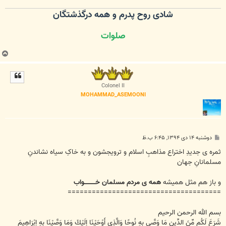
شادی روح پدرم و همه درگذشتگان
صلوات
ب
ا
ل
ا
Colonel II
MOHAMMAD_ASEMOONI
پ
دوشنبه ۱۴ دی ۱۳۹۴, ۶:۴۵ ب.ظ
س
ت
ثمره ی جدیدِ اختراع مذاهبِ اسلام و ترویجشون و به خاکِ سیاه نشاندنِ
مسلمانانِ جهان
و باز هم مثل همیشه
همه ی مردم مسلمان خـــــــــــواب
======================================
بسم الله الرحمن الرحيم
شَرَعَ لَكُم مِّنَ الدِّينِ مَا وَصَّى بِهِ نُوحًا وَالَّذِي أَوْحَيْنَا إِلَيْكَ وَمَا وَصَّيْنَا بِهِ إِبْرَاهِيمَ