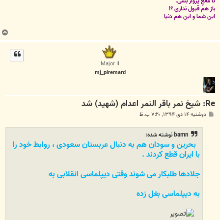
تا مانعِ پرواز بشی.
باز هم قبول نداری ؟!
این شما و این هم دنیا
ب
ا
ل
ا
Major II
mj_piremard
Re: شیخ نمر باقر النمر اعدام (شهید) شد
پ
دوشنبه ۱۴ دی ۱۳۹۴, ۷:۲۰ ب.ظ
س
ت
bamn نوشته شده:
بحرین و سودان هم به دنبال عربستان سعودی ، روابط خود را
با ایران قطع کردند .
جلادها طلبکار می شوند وقتی دیپلماسی انقلابی به
به دیپلماسی بغل زده