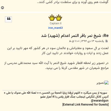
گوشت هم روی آورند و برای سلطنت برادر کشی کنند..
ب
ا
ل
ا
Captain II
iron_man63
Re: شیخ نمر باقر النمر اعدام (شهید) شد
پ
یک‌شنبه ۱۳ دی ۱۳۹۴, ۱۱:۰۱ ق.ظ
س
ت
لعنت بر ال سعود و مفتیانش و عالمان سوء در هر کشور که مهر تایید بر این
عمل زدند و ایات و روایات خواندند در تایید این کار
در تصویر زیر لحظه افطار شهید شیخ النمر با آیت الله سید محمدتقی مدرسی از
مراجع شیعیان در شهر مقدس کربلا را می بینید.
سوریه از یمن میگذرد « اللهم ارزقنا زيارة الحجة بن الحسن » « لعنة الله علی عدوک یا علی »
آدرس کاتال تلگرامی اینجانب جنگ افزار پلاس با 14هزار عضو
warandgun@
[External Link Removed for Guests]