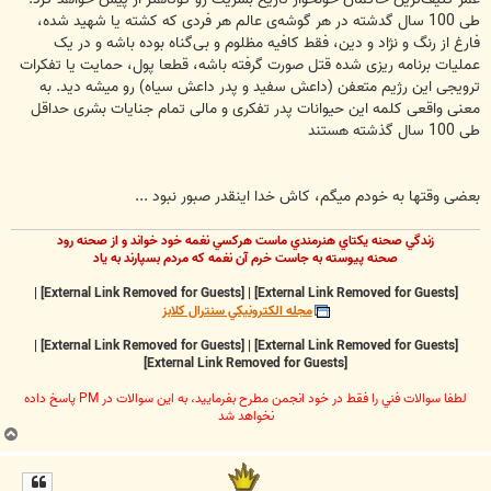
طی 100 سال گدشته در هر گوشه‌ی عالم هر فردی که کشته یا شهید شده،
فارغ از رنگ و نژاد و دین، فقط کافیه مظلوم و بی‌گناه بوده باشه و در یک
عملیات برنامه ریزی شده قتل صورت گرفته باشه، قطعا پول، حمایت یا تفکرات
ترویجی این رژیم متعفن (داعش سفید و پدر داعش سیاه) رو میشه دید. به
معنی واقعی کلمه این حیوانات پدر تفکری و مالی تمام جنایات بشری حداقل
طی 100 سال گذشته هستند
بعضی وقتها به خودم میگم، کاش خدا اینقدر صبور نبود ...
زندگي صحنه يکتاي هنرمندي ماست هرکسي نغمه خود خواند و از صحنه رود
صحنه پيوسته به جاست خرم آن نغمه که مردم بسپارند به ياد
|
[External Link Removed for Guests]
|
[External Link Removed for Guests]
مجله الکترونيکي سنترال کلابز
|
[External Link Removed for Guests]
|
[External Link Removed for Guests]
[External Link Removed for Guests]
لطفا سوالات فني را فقط در خود انجمن مطرح بفرماييد، به اين سوالات در PM پاسخ داده
نخواهد شد
ب
ا
ل