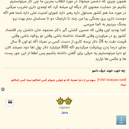
همون چیزی که دشمن میخواد در مورد انقلاب بحرین ما چی کار میتونستیم
بکنیم جز حمایت معنوی کار دیگه ای میشه کرد که اومدی داری تخریب میکنی
در مورد منا هم کشور مسئول داره رهبر داره شورای امنیت ملی داره شما هم اگه
دوست داری بری بجنگی بیا من چند تا نارنجک دو تا مسلسل بدم بهت برو
بجنگ ببینیم به کجا میرسی
کجا بودید اون وقتی که حسین کشتی گیر دکتر محمود خان داشتن پدر اقتصاد
کشور رو در میاوردن وقتی اقتصاد نداشته باشی وقتی تو روکود باشی وقتی
قیمت نفت به 28 دلار برسه کاری از دست کسی بر نمیاد اگه تو اون 8 سال
بجای درجا زدن پیشرفت میکردیم اگه 800 میلیارد دلار پول نفا دود نمیشد الان
تو دنیا میتونستیم یه حرفی برای گفتن داشته باشیم.پس لطفا از این جور پست
ها و عکس ها نزارید
چه خوب خوند حرف دلمو
[FONT=Arial,sans-serif]
سهم من از دنیا همینه که تو تنهایی شبهام کسی اشکامو نبینه کسی اشکامو
نبینه.
ب
ا
ل
ا
Captain
Java