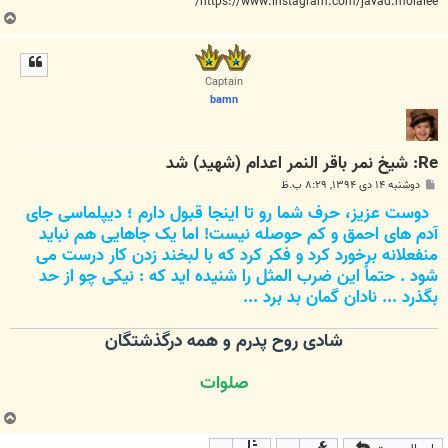
https://www.instagram.com/javad.molaiee/
ب
ا
ل
ا
Captain
bamn
Re: شیخ نمر باقر النمر اعدام (شهید) شد
پ
دوشنبه ۱۴ دی ۱۳۹۴, ۸:۲۹ ب.ظ
س
دوست عزیز، حرف شما رو تا اینجا قبول دارم ؛ دیپلماسی جای
ت
آدم های احمق و کم حوصله نیست! اما یک جاهایی هم نباید
منفعلانه برخورد کرد و فکر کرد که با لبخند زدن کار درست می
شود . حتماً این ضرب المثل را شنیده اید که : نیکی چو از حد
بگذرد ... نادان گمان بد برد ...
شادی روح پدرم و همه درگذشتگان
صلوات
ب
ا