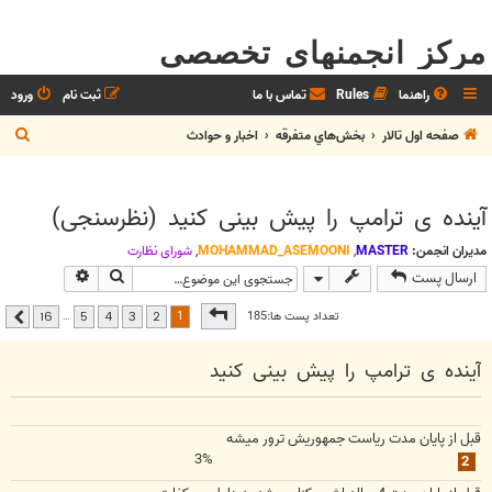
مرکز انجمنهای تخصصی
راهنما
Rules
تماس با ما
ثبت نام
ورود
ج
صفحه اول تالار
بخش‌‌هاي متفرقه
اخبار و حوادث
س
ت
آینده ی ترامپ را پیش بینی کنید (نظرسنجی)
ج
و
مدیران انجمن:
MASTER
,
MOHAMMAD_ASEMOONI
,
شوراي نظارت
جستجو
جستجوی پیشر
ارسال پست
صفحه
1
از
16
1
تعداد پست ها:185
…
16
5
4
3
2
بعدی
آینده ی ترامپ را پیش بینی کنید
قبل از پایان مدت ریاست جمهوریش ترور میشه
3%
2