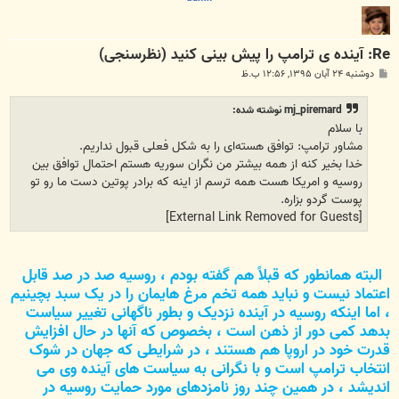
Re: آینده ی ترامپ را پیش بینی کنید (نظرسنجی)
پ
دوشنبه ۲۴ آبان ۱۳۹۵, ۱۲:۵۶ ب.ظ
س
ت
mj_piremard نوشته شده:
با سلام
مشاور ترامپ: توافق هسته‌ای را به شکل فعلی قبول نداریم.
خدا بخیر کنه از همه بیشتر من نگران سوریه هستم احتمال توافق بین
روسیه و امریکا هست همه ترسم از اینه که برادر پوتین دست ما رو تو
پوست گردو بزاره.
[External Link Removed for Guests]
البته همانطور که قبلاً هم گفته بودم ، روسیه صد در صد قابل
اعتماد نیست و نباید همه تخم مرغ هایمان را در یک سبد بچینیم
، اما اینکه روسیه در آینده نزدیک و بطور ناگهانی تغییر سیاست
بدهد کمی دور از ذهن است ، بخصوص که آنها در حال افزایش
قدرت خود در اروپا هم هستند ، در شرایطی که جهان در شوک
انتخاب ترامپ است و با نگرانی به سیاست های آینده وی می
اندیشد ، در همین چند روز نامزدهای مورد حمایت روسیه در