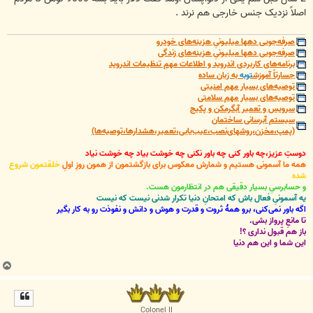
اصلاً نزدیک جنس خارجی هم نرند .
صرفه‌جویی دهها میلیونیِ هزینه‌های خودرو
صرفه‌جویی دهها میلیونیِ هزینه‌های زندگی
برنامه‌های کاربردی اندروید و اطلاعات مهمِ تنظیمات اندروید
جسارتاً آموزش
توبه
به زبان ساده
توصیه‌های بسیار مهم امنیتی
توصیه‌های بسیار مهم سلامتی
سرویس و تعمیر آبگرمکن و پکیج
سیستم آبرسانی ساختمان
(پمپ،مخزن،روشهای‌نصب،عیب‌یابی،تعمیر،هشدارها،توصیه‌ها)
دوستِ عزیز،چه باور کنی چه باور نکنی چه خوشت بیاد چه خوشت نیاد
همه ما آسمونی هستیم و شمارش معکوس برای بازگشتمون از همون روزِ اولِ
خلقتمون شروع
شده
و حسابرسیِ بسیار دقیقی هم در انتظارمون هست.
یه آسمونیِ فعال باش که امتحانِ دنیا تکرار شدنی نیست که نیست
اگه باور نمی‌کنی، برو همۀ ثروت و قدرت و هوش و دانش و نفوذت رو به کار بگیر
تا مانعِ پرواز بشی.
باز هم قبول نداری ؟!
این شما و این هم دنیا
ب
ا
ل
ا
Colonel II