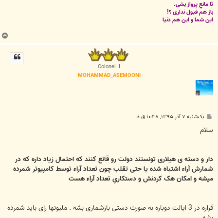
تا مانعِ پرواز بشی.
باز هم قبول نداری ؟!
این شما و این هم دنیا
ب
ا
ل
ا
Colonel II
MOHAMMAD_ASEMOONI
پ
یک‌شنبه ۷ آذر ۱۳۹۵, ۱۰:۳۸ ق.ظ
س
ت
سلام
دار و دسته ی هیلاری تونستند دولت رو قانع کنند که احتمال زیاد داره که در
شمارش آراء اشتباه شده یا حتی تقلب چون تعداد آراء توسط کامپیوتر شمرده
میشه و امکان هک کردنش و دستکاریِ تعداد آراء هست
قراره در 3 ایالت دوباره به صورت دستی بازشماری بشه . ملیونها رای باید شمرده
بشه