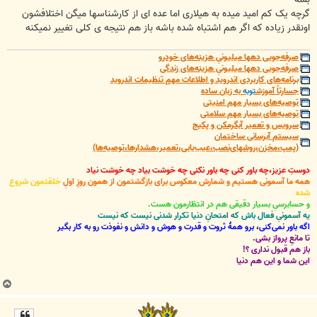
گرچه یک کم امید میده به هیلاری اما عده ای از کارشناسها میگن اختلافشون
اونقدر زیاده که اگر هم اشتباه شده باشه باز هم نتیجه ی کلی تغییر نمیکنه
صرفه‌جویی دهها میلیونیِ هزینه‌های خودرو
صرفه‌جویی دهها میلیونیِ هزینه‌های زندگی
برنامه‌های کاربردی اندروید و اطلاعات مهمِ تنظیمات اندروید
جسارتاً آموزش
توبه
به زبان ساده
توصیه‌های بسیار مهم امنیتی
توصیه‌های بسیار مهم سلامتی
سرویس و تعمیر آبگرمکن و پکیج
سیستم آبرسانی ساختمان
(پمپ،مخزن،روشهای‌نصب،عیب‌یابی،تعمیر،هشدارها،توصیه‌ها)
دوستِ عزیز،چه باور کنی چه باور نکنی چه خوشت بیاد چه خوشت نیاد
همه ما آسمونی هستیم و شمارش معکوس برای بازگشتمون از همون روزِ اولِ
خلقتمون شروع
شده
و حسابرسیِ بسیار دقیقی هم در انتظارمون هست.
یه آسمونیِ فعال باش که امتحانِ دنیا تکرار شدنی نیست که نیست
اگه باور نمی‌کنی، برو همۀ ثروت و قدرت و هوش و دانش و نفوذت رو به کار بگیر
تا مانعِ پرواز بشی.
باز هم قبول نداری ؟!
این شما و این هم دنیا
ب
ا
ل