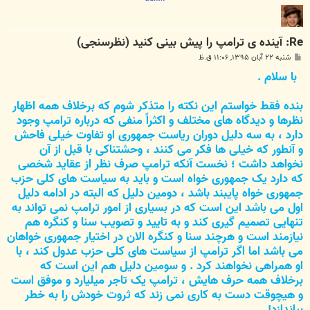
Re: آینده ی ترامپ را پیش بینی کنید (نظرسنجی)
پ
شنبه ۲۲ آبان ۱۳۹۵, ۱۱:۰۶ ق.ظ
س
با سلام .
ت
بنده فقط خواستم این نکته را متذکر شوم که برخلاف همه اظهار
نظرها و دیدگاه های مختلف و اکثراً منفی که درباره ترامپ وجود
دارد ، به سه دلیل دوران ریاست جمهوری او تفاوت خیلی فاحش
و آنطور که خیلی ها فکر می کنند ، وحشتناکی با قبل از آن
نخواهد داشت ؛ نخست آنکه ترامپ صرف نظر از عقاید شخصی
که دارد یک جمهوری خواه است و باید به سیاست های کلی حزب
جمهوری خواه پایبند باشد ، دومین دلیل که البته در ادامه دلیل
اول می باشد این است که در بسیاری از امور ترامپ نمی تواند به
تنهایی تصمیم گیری کند و به تایید و تصویب سنا و کنگره هم
نیازمند است و هرچند سنا و کنگره الان در اختیار جمهوری خواهان
می باشد اما اگر ترامپ از سیاست های کلی حزب عدول کند ، با
او همراهی نخواهند کرد . و سومین دلیل هم این است که
برخلاف همه حرف هایش ، ترامپ یک تاجر میلیارد و موفق است
و هیچوقت دست به کاری نمی زند که ثروت خودش را به خطر
بیاندازد!