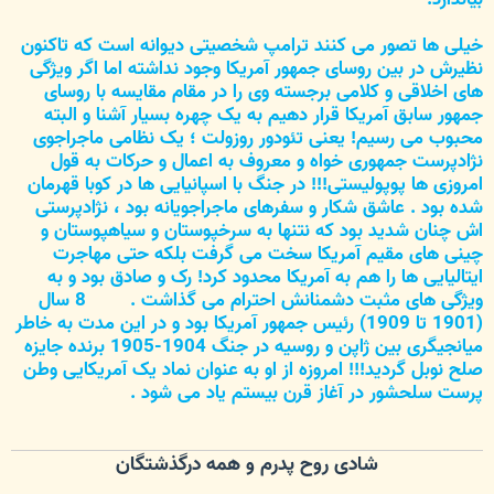
خیلی ها تصور می کنند ترامپ شخصیتی دیوانه است که تاکنون
نظیرش در بین روسای جمهور آمریکا وجود نداشته اما اگر ویژگی
های اخلاقی و کلامی برجسته وی را در مقام مقایسه با روسای
جمهور سابق آمریکا قرار دهیم به یک چهره بسیار آشنا و البته
محبوب می رسیم! یعنی تئودور روزولت ؛ یک نظامی ماجراجوی
نژادپرست جمهوری خواه و معروف به اعمال و حرکات به قول
امروزی ها پوپولیستی!!! در جنگ با اسپانیایی ها در کوبا قهرمان
شده بود . عاشق شکار و سفرهای ماجراجویانه بود ، نژادپرستی
اش چنان شدید بود که نتنها به سرخپوستان و سیاهپوستان و
چینی های مقیم آمریکا سخت می گرفت بلکه حتی مهاجرت
ایتالیایی ها را هم به آمریکا محدود کرد! رک و صادق بود و به
ویژگی های مثبت دشمنانش احترام می گذاشت .
8 سال
(1901 تا 1909) رئیس جمهور آمریکا بود و در این مدت به خاطر
میانجیگری بین ژاپن و روسیه در جنگ 1904-1905 برنده جایزه
صلح نوبل گردید!!! امروزه از او به عنوان نماد یک آمریکایی وطن
پرست سلحشور در آغاز قرن بیستم یاد می شود .
شادی روح پدرم و همه درگذشتگان