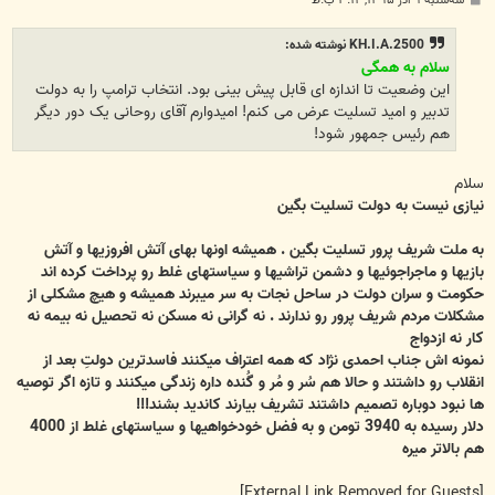
سه‌شنبه ۹ آذر ۱۳۹۵, ۳:۱۲ ب.ظ
س
ت
KH.I.A.2500 نوشته شده:
سلام به همگی
این وضعیت تا اندازه ای قابل پیش بینی بود. انتخاب ترامپ را به دولت
تدبیر و امید تسلیت عرض می کنم! امیدوارم آقای روحانی یک دور دیگر
هم رئیس جمهور شود!
سلام
نیازی نیست به دولت تسلیت بگین
به ملت شریف پرور تسلیت بگین . همیشه اونها بهای آتش افروزیها و آتش
بازیها و ماجراجوئیها و دشمن تراشیها و سیاستهای غلط رو پرداخت کرده اند
حکومت و سران دولت در ساحل نجات به سر میبرند همیشه و هیچ مشکلی از
مشکلات مردم شریف پرور رو ندارند . نه گرانی نه مسکن نه تحصیل نه بیمه نه
کار نه ازدواج
نمونه اش جناب احمدی نژاد که همه اعتراف میکنند فاسدترین دولتِ بعد از
انقلاب رو داشتند و حالا هم سُر و مُر و گُنده داره زندگی میکنند و تازه اگر توصیه
ها نبود دوباره تصمیم داشتند تشریف بیارند کاندید بشند!!!
دلار رسیده به 3940 تومن و به فضل خودخواهیها و سیاستهای غلط از 4000
هم بالاتر میره
[External Link Removed for Guests]