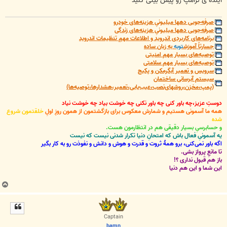
آینده ی ترامپ رو پیش بینی کنید
صرفه‌جویی دهها میلیونیِ هزینه‌های خودرو
صرفه‌جویی دهها میلیونیِ هزینه‌های زندگی
برنامه‌های کاربردی اندروید و اطلاعات مهمِ تنظیمات اندروید
جسارتاً آموزش
توبه
به زبان ساده
توصیه‌های بسیار مهم امنیتی
توصیه‌های بسیار مهم سلامتی
سرویس و تعمیر آبگرمکن و پکیج
سیستم آبرسانی ساختمان
(پمپ،مخزن،روشهای‌نصب،عیب‌یابی،تعمیر،هشدارها،توصیه‌ها)
دوستِ عزیز،چه باور کنی چه باور نکنی چه خوشت بیاد چه خوشت نیاد
همه ما آسمونی هستیم و شمارش معکوس برای بازگشتمون از همون روزِ اولِ
خلقتمون شروع
شده
و حسابرسیِ بسیار دقیقی هم در انتظارمون هست.
یه آسمونیِ فعال باش که امتحانِ دنیا تکرار شدنی نیست که نیست
اگه باور نمی‌کنی، برو همۀ ثروت و قدرت و هوش و دانش و نفوذت رو به کار بگیر
تا مانعِ پرواز بشی.
باز هم قبول نداری ؟!
این شما و این هم دنیا
ب
ا
ل
ا
Captain
bamn