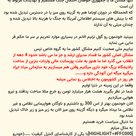
تنها مشکل ما با جمهوری خواهان احتمال جنگ مستقیم و تهدیدات مربوط به
آن است
که الحمدالله در دوران اوباما هم به گزینه روی میز یا در دسترس تبدیل شده بود
که با بینش های سیستم اطلاعاتی آمریکا به جنگ با هزینه بالا تبدیل شده و
چندان میلی به آن ندارند
ببینید خودمون رو گول نزنیم الانم در بسیاری موارد تحریم بر سر ما حکم فر
مایی می نماید
بیاییم ملی صحبت کنیم مشکل کشور ما یه گروه خاص نیس
مشکل اصلی کشور ما فساد مدیرای ارشد و جز ما می باشد حدود 4 دهه از
انقلاب می گذرد اما ما هنوز به علت پورسانت عالی واردات بنزین از ساخت
پالایشگاه بزرگ خود داری میکنیم وقتی هم میسازیم یه سازمانی میاد ایراد
میگیره میگه این آلودگی داره و.......
هر روز در کشورمون یه اختلاس رو نمایی میشه
واقعا در این زمینه در دنیا اولیم
شما در نظر بگیرید هشت هزار میلیارد تومن رو خرج مثلا ساخت پدافند و نیرو
هوایی میکردیم
الان خودمون بهتر از اس 300 رو داشتیم و ناوگان هواپیمایی نظامی و غیر
نظامی ما بیداد میگرد و دیگه گزینه روی میز الان به زیر میز و زیر خاک تبدیل
شده بود
ما دنبال سیاست خرید هستیم
یه مثال میارم
[HIGHLIGHT=#FFC000]با یکی از کارشناسای کنترل کیفیت .....(خودرو