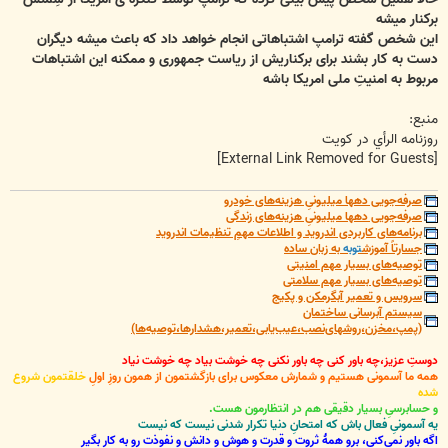
برکنار میشه
این شخص گفته ترامپ اشتباهاتی انجام خواهد داد که باعث میشه دیگران
دست به کار بشند برای برکناریش از ریاست جمهوری و ممکنه این اشتباهات
مربوط به امنیتِ ملی امریکا باشه
منبع:
روزنامه الرأي در کویت
[External Link Removed for Guests]
صرفه‌جویی دهها میلیونیِ هزینه‌های خودرو
صرفه‌جویی دهها میلیونیِ هزینه‌های زندگی
برنامه‌های کاربردی اندروید و اطلاعات مهمِ تنظیمات اندروید
جسارتاً آموزش
توبه
به زبان ساده
توصیه‌های بسیار مهم امنیتی
توصیه‌های بسیار مهم سلامتی
سرویس و تعمیر آبگرمکن و پکیج
سیستم آبرسانی ساختمان
(پمپ،مخزن،روشهای‌نصب،عیب‌یابی،تعمیر،هشدارها،توصیه‌ها)
دوستِ عزیز،چه باور کنی چه باور نکنی چه خوشت بیاد چه خوشت نیاد
همه ما آسمونی هستیم و شمارش معکوس برای بازگشتمون از همون روزِ اولِ
خلقتمون شروع
شده
و حسابرسیِ بسیار دقیقی هم در انتظارمون هست.
یه آسمونیِ فعال باش که امتحانِ دنیا تکرار شدنی نیست که نیست
اگه باور نمی‌کنی، برو همۀ ثروت و قدرت و هوش و دانش و نفوذت رو به کار بگیر