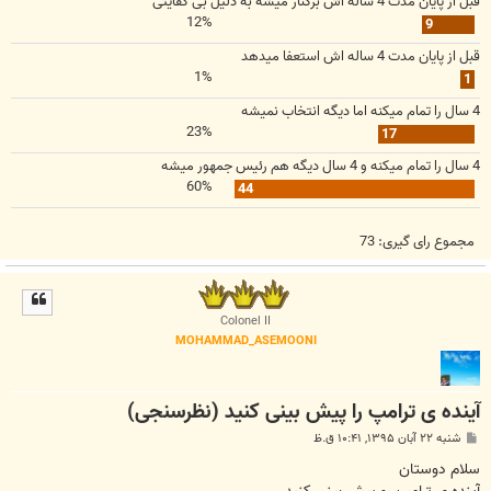
قبل از پایان مدت 4 ساله اش برکنار میشه به دلیل بی کفایتی
12%
9
قبل از پایان مدت 4 ساله اش استعفا میدهد
1%
1
4 سال را تمام میکنه اما دیگه انتخاب نمیشه
23%
17
4 سال را تمام میکنه و 4 سال دیگه هم رئیس جمهور میشه
60%
44
مجموع رای گیری:
73
Colonel II
MOHAMMAD_ASEMOONI
آینده ی ترامپ را پیش بینی کنید (نظرسنجی)
پ
شنبه ۲۲ آبان ۱۳۹۵, ۱۰:۴۱ ق.ظ
س
ت
سلام دوستان