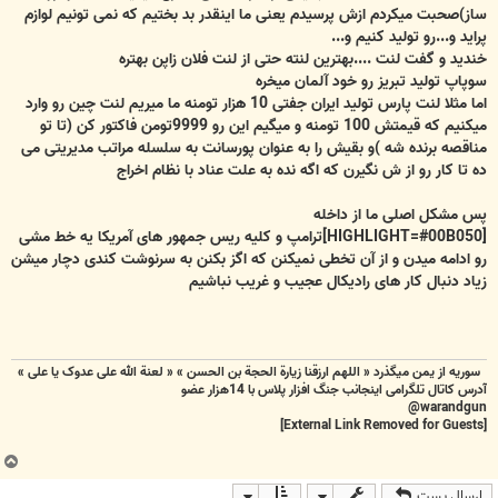
ساز)صحبت میکردم ازش پرسیدم یعنی ما اینقدر بد بختیم که نمی تونیم لوازم
پراید و...رو تولید کنیم و...
خندید و گفت لنت ....بهترین لنته حتی از لنت فلان زاپن بهتره
سوپاپ تولید تبریز رو خود آلمان میخره
اما مثلا لنت پارس تولید ایران جفتی 10 هزار تومنه ما میریم لنت چین رو وارد
میکنیم که قیمتش 100 تومنه و میگیم این رو 9999تومن فاکتور کن (تا تو
مناقصه برنده شه )و بقیش را به عنوان پورسانت به سلسله مراتب مدیریتی می
ده تا کار رو از ش نگیرن که اگه نده به علت عناد با نظام اخراج
پس مشکل اصلی ما از داخله
[HIGHLIGHT=#00B050]ترامپ و کلیه ریس جمهور های آمریکا یه خط مشی
رو ادامه میدن و از آن تخطی نمیکنن که اگز بکنن به سرنوشت کندی دچار میشن
زیاد دنبال کار های رادیکال عجیب و غریب نباشیم
سوریه از یمن میگذرد « اللهم ارزقنا زيارة الحجة بن الحسن » « لعنة الله علی عدوک یا علی »
آدرس کاتال تلگرامی اینجانب جنگ افزار پلاس با 14هزار عضو
warandgun@
[External Link Removed for Guests]
ب
ا
ارسال پست