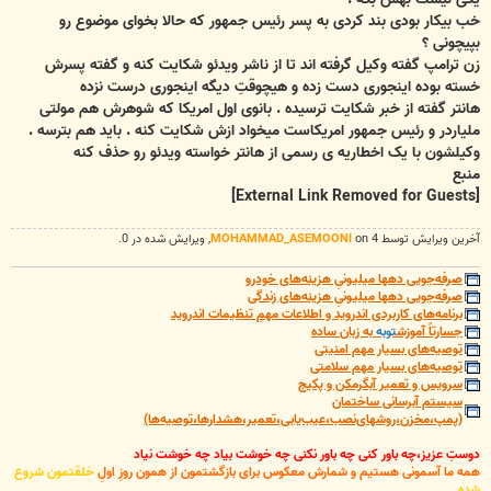
خب بیکار بودی بند کردی به پسر رئیس جمهور که حالا بخوای موضوع رو
بپیچونی ؟
زن ترامپ گفته وکیل گرفته اند تا از ناشر ویدئو شکایت کنه و گفته پسرش
خسته بوده اینجوری دست زده و هیچوقتِ دیگه اینجوری درست نزده
هانتر گفته از خبر شکایت ترسیده . بانوی اول امریکا که شوهرش هم مولتی
ملیاردر و رئیس جمهور امریکاست میخواد ازش شکایت کنه . باید هم بترسه .
وکیلشون با یک اخطاریه ی رسمی از هانتر خواسته ویدئو رو حذف کنه
منبع
[External Link Removed for Guests]
آخرین ويرايش توسط 4 on
MOHAMMAD_ASEMOONI
, ويرايش شده در 0.
صرفه‌جویی دهها میلیونیِ هزینه‌های خودرو
صرفه‌جویی دهها میلیونیِ هزینه‌های زندگی
برنامه‌های کاربردی اندروید و اطلاعات مهمِ تنظیمات اندروید
جسارتاً آموزش
توبه
به زبان ساده
توصیه‌های بسیار مهم امنیتی
توصیه‌های بسیار مهم سلامتی
سرویس و تعمیر آبگرمکن و پکیج
سیستم آبرسانی ساختمان
(پمپ،مخزن،روشهای‌نصب،عیب‌یابی،تعمیر،هشدارها،توصیه‌ها)
دوستِ عزیز،چه باور کنی چه باور نکنی چه خوشت بیاد چه خوشت نیاد
همه ما آسمونی هستیم و شمارش معکوس برای بازگشتمون از همون روزِ اولِ
خلقتمون شروع
شده