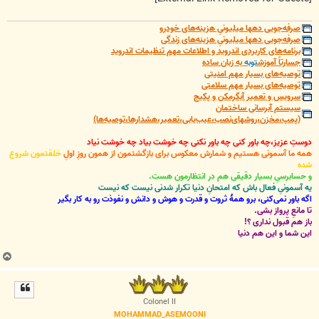
صرفه‌جویی دهها میلیونیِ هزینه‌های خودرو
صرفه‌جویی دهها میلیونیِ هزینه‌های زندگی
برنامه‌های کاربردی اندروید و اطلاعات مهمِ تنظیمات اندروید
جسارتاً آموزش
توبه
به زبان ساده
توصیه‌های بسیار مهم امنیتی
توصیه‌های بسیار مهم سلامتی
سرویس و تعمیر آبگرمکن و پکیج
سیستم آبرسانی ساختمان
(پمپ،مخزن،روشهای‌نصب،عیب‌یابی،تعمیر،هشدارها،توصیه‌ها)
دوستِ عزیز،چه باور کنی چه باور نکنی چه خوشت بیاد چه خوشت نیاد
همه ما آسمونی هستیم و شمارش معکوس برای بازگشتمون از همون روزِ اولِ
خلقتمون شروع
شده
و حسابرسیِ بسیار دقیقی هم در انتظارمون هست.
یه آسمونیِ فعال باش که امتحانِ دنیا تکرار شدنی نیست که نیست
اگه باور نمی‌کنی، برو همۀ ثروت و قدرت و هوش و دانش و نفوذت رو به کار بگیر
تا مانعِ پرواز بشی.
باز هم قبول نداری ؟!
این شما و این هم دنیا
ب
ا
ل
ا
Colonel II
MOHAMMAD_ASEMOONI