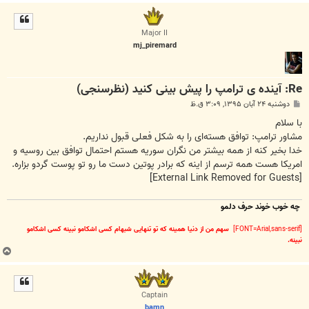
ا
ل
ا
Major II
mj_piremard
Re: آینده ی ترامپ را پیش بینی کنید (نظرسنجی)
پ
دوشنبه ۲۴ آبان ۱۳۹۵, ۳:۰۹ ق.ظ
س
ت
با سلام
مشاور ترامپ: توافق هسته‌ای را به شکل فعلی قبول نداریم.
خدا بخیر کنه از همه بیشتر من نگران سوریه هستم احتمال توافق بین روسیه و
امریکا هست همه ترسم از اینه که برادر پوتین دست ما رو تو پوست گردو بزاره.
[External Link Removed for Guests]
چه خوب خوند حرف دلمو
[FONT=Arial,sans-serif]
سهم من از دنیا همینه که تو تنهایی شبهام کسی اشکامو نبینه کسی اشکامو
نبینه.
ب
ا
ل
ا
Captain
bamn