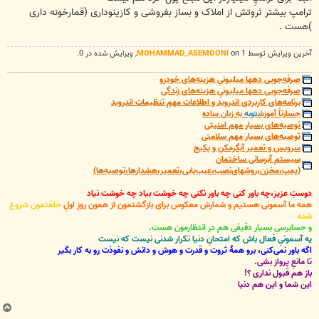
ترامپ بیشتر ثروتش از املاک و بساز بفروشی و کازینوداری (قمارخونه داری
)هست .
آخرین ويرايش توسط 1 on
MOHAMMAD_ASEMOONI
, ويرايش شده در 0.
صرفه‌جویی دهها میلیونیِ هزینه‌های خودرو
صرفه‌جویی دهها میلیونیِ هزینه‌های زندگی
برنامه‌های کاربردی اندروید و اطلاعات مهمِ تنظیمات اندروید
جسارتاً آموزش
توبه
به زبان ساده
توصیه‌های بسیار مهم امنیتی
توصیه‌های بسیار مهم سلامتی
سرویس و تعمیر آبگرمکن و پکیج
سیستم آبرسانی ساختمان
(پمپ،مخزن،روشهای‌نصب،عیب‌یابی،تعمیر،هشدارها،توصیه‌ها)
دوستِ عزیز،چه باور کنی چه باور نکنی چه خوشت بیاد چه خوشت نیاد
همه ما آسمونی هستیم و شمارش معکوس برای بازگشتمون از همون روزِ اولِ
خلقتمون شروع
شده
و حسابرسیِ بسیار دقیقی هم در انتظارمون هست.
یه آسمونیِ فعال باش که امتحانِ دنیا تکرار شدنی نیست که نیست
اگه باور نمی‌کنی، برو همۀ ثروت و قدرت و هوش و دانش و نفوذت رو به کار بگیر
تا مانعِ پرواز بشی.
باز هم قبول نداری ؟!
این شما و این هم دنیا
ب