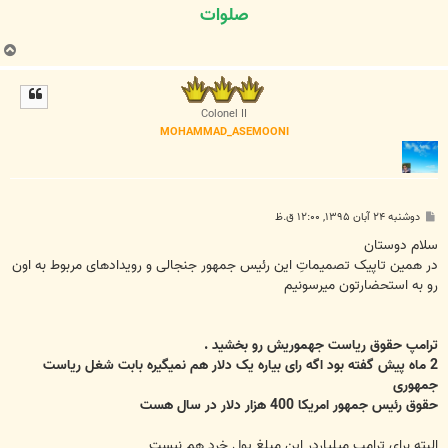
صلوات
ب
ا
ل
ا
Colonel II
MOHAMMAD_ASEMOONI
پ
دوشنبه ۲۴ آبان ۱۳۹۵, ۱۲:۰۰ ق.ظ
س
ت
سلام دوستان
در همین تاپیک تصمیماتِ این رئیس جمهور جنجالی و رویدادهای مربوط به اون
رو به استحضارتون میرسونیم
ترامپ حقوق ریاست جهموریش رو بخشید .
2 ماه پیش گفته بود اگه رای بیاره یک دلار هم نمیگیره بابت شغل ریاست
جمهوری
حقوق رئیس جمهور امریکا 400 هزار دلار در سال هست
البته برای ترامپِ میلیاردر این مبلغ پول خرد هم نیست