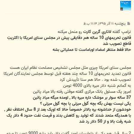
پ
پنج‌شنبه ۱۱ آذر ۱۳۹۵, ۱۱:۱۴ ب.ظ
س
ت
ترامپ گفته
لاتاریِ گرین کارت
رو منحل میکنه
قانون تحریمهای 10 ساله هم دقایقی پیش در مجلس سنای امریکا با اکثریتِ
قاطع تصویب شد
حالا فقط منتظر امضاء اوباماست تا عملیاتی بشه
مجلس سنای امریکا چیزی مثل مجلس تشخیص مصلحت نظام ایران هست
قانون تمدید تحریمهای 10 ساله چند هفته قبل توسط مجلس نمایندگان امریکا
تصویب شده بود . حالا هم سنا تأییدش کرد
به گمانم شنبه دلار میره بالای 4000 تومن
امروز یک مسئول بانک مرکزی گفته موقتی رفته بالا میاد پائین
37 ساله سوار بر موشک داره میره بالا , اومده میگه میاد پائین
یکی نیست بهش بگه بچه گول میزنی یا بچه گول میزنی ؟
خودشون از خداشونه بره بالاتر خصوصاً حالا که اوپک بعد از 8 سال اختلاف نظر ,
با همدیگه متحد شدند که تولید رو کاهش بدند و قیمت نفت حدود 4 دلار یک
شبه رفت بالا و از 50 دلار رد شد
2 سال قبل هم یکی از دلواپسان اومد گفت دلار باید بشه 9000 تومن تا مردم