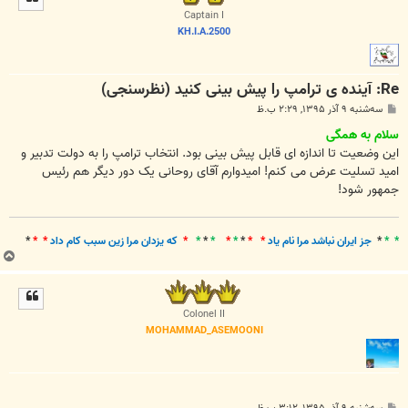
ا
Captain I
KH.I.A.2500
Re: آینده ی ترامپ را پیش بینی کنید (نظرسنجی)
پ
سه‌شنبه ۹ آذر ۱۳۹۵, ۲:۲۹ ب.ظ
س
ت
سلام به همگی
این وضعیت تا اندازه ای قابل پیش بینی بود. انتخاب ترامپ را به دولت تدبیر و
امید تسلیت عرض می کنم! امیدوارم آقای روحانی یک دور دیگر هم رئیس
جمهور شود!
* *
*
جز ايران نباشد مرا نام ياد
* *
*
*
*
*
*
*
*
که يزدان مرا زين سبب کام داد
* *
*
ب
ا
ل
ا
Colonel II
MOHAMMAD_ASEMOONI
پ