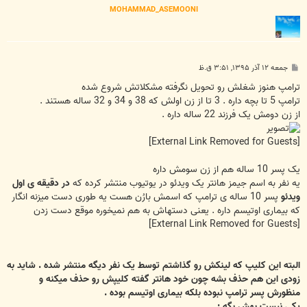
MOHAMMAD_ASEMOONI
پ
جمعه ۱۲ آذر ۱۳۹۵, ۳:۵۱ ق.ظ
س
ت
ترامپ هنوز شغلش رو تحویل نگرفته مشکلاتش شروع شده
ترامپ 5 تا بچه داره . 3 تا از زن اولش که 38 و 34 و 32 ساله هستند .
از زن دومش یک فرزند 22 ساله داره .
[External Link Removed for Guests]
یک پسر 10 ساله هم از زن سومش داره
یه نفر به اسم جیمز هانتر یک ویدئو در یوتیوب منتشر کرده که
در دقیقه ی اول
ویدئو
پسر 10 ساله ی ترامپ که اسمش بارُن هست یه طوری دست میزنه انگار
که بیماری اوتیسم داره . یعنی دستهاش به هم نمیخوره موقع دست زدن
[External Link Removed for Guests]
البته این کلیپ که لینکش رو گذاشتم توسط یک نفر دیگه منتشر شده . شاید به
زودی این هم حذف بشه چون خود هانتر گفته کلیپش رو حذف میکنه و
منظورش پسر ترامپ نبوده بلکه بیماری اوتیسم بوده .
یکی نیست بهش بگه :