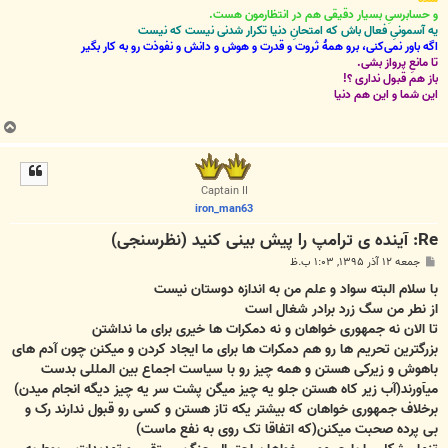
و حسابرسیِ بسیار دقیقی هم در انتظارمون هست.
یه آسمونیِ فعال باش که امتحانِ دنیا تکرار شدنی نیست که نیست
اگه باور نمی‌کنی، برو همۀ ثروت و قدرت و هوش و دانش و نفوذت رو به کار بگیر
تا مانعِ پرواز بشی.
باز هم قبول نداری ؟!
این شما و این هم دنیا
ب
ا
ل
ا
Captain II
iron_man63
Re: آینده ی ترامپ را پیش بینی کنید (نظرسنجی)
پ
جمعه ۱۲ آذر ۱۳۹۵, ۱:۰۳ ب.ظ
س
ت
با سلام البته سواد و علم من به اندازه دوستان نیست
از نطر من سگ زرد برادر شغال است
تا الان نه جمهوری خواهان و نه دمکرات ها خیری برای ما نداشتن
بزرگترین تحریم ها رو هم دمکرات ها برای ما ایجاد کردن و میکنن چون آدم های
باهوش و زیرکی هستن و همه چیز رو با سیاست اجماع بین المللی بدست
میآورند(آب زیر کاه هستن جلو یه چیز میگن پشت سر یه چیز دیگه انجام میدن)
برخلاف جمهوری خواهان که بیشتر یکه تاز هستن و کسی رو قبول ندارند رک و
بی پرده صحبت میکنن(که اتفاقا تک روی به نفع ماست)