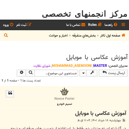
مرکز انجمنهای تخصصی
راهنما
Rules
تماس با ما
ثبت نام
ورود
ج
صفحه اول تالار
بخش‌‌هاي متفرقه
اخبار و حوادث
س
ت
آموزش عکاسی با موبایل
ج
و
مدیران انجمن:
MASTER
,
MOHAMMAD_ASEMOONI
,
شوراي نظارت
جستجو
جستجوی پیش
ارسال پست
تعداد پست ها:1 • صفحه
1
از
1
Novice Poster
نسیم خودرو
آموزش عکاسی با موبایل
پ
چهارشنبه ۱۸ خرداد ۱۴۰۱, ۱۱:۰۴ ق.ظ
س
ت
در گذشته ای نه چندان دور،فقط با استفاده از دوربین های حرفه ای و نیمه