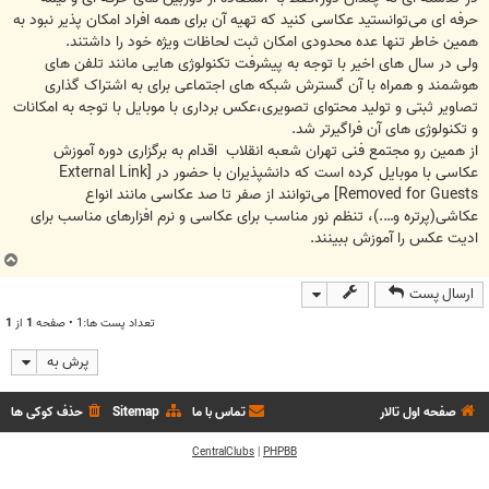
حرفه ای می‌توانستید عکاسی کنید که تهیه آن برای همه افراد امکان ‌پذیر نبود به
همین خاطر تنها عده محدودی امکان ثبت لحاظات ویژه خود را داشتند.
ولی در سال های اخیر با توجه به پیشرفت تکنولوژی هایی مانند تلفن های
هوشمند و همراه با آن گسترش شبکه های اجتماعی برای به اشتراک گذاری
تصاویر ثبتی و تولید محتوای تصویری،عکس برداری با موبایل با توجه به امکانات
و تکنولوژی های آن فراگیرتر شد.
از همین رو مجتمع فنی تهران شعبه انقلاب اقدام به برگزاری دوره آموزش
عکاسی با موبایل کرده است که دانشپذیران با حضور در
[External Link
Removed for Guests]
می‌توانند از صفر تا صد عکاسی مانند انواع
عکاشی(پرتره و….)، تنظم نور مناسب برای عکاسی و نرم افزارهای مناسب برای
ادیت عکس را آموزش ببینند.
ب
ا
ارسال پست
ل
ا
تعداد پست ها:1 • صفحه
1
از
1
پرش به
صفحه اول تالار
تماس با ما
Sitemap
حذف کوکی ها
CentralClubs
|
PHPBB