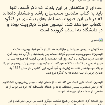
پ
شنبه ۱۶ دی ۱۳۸۵, ۲:۱۰ ق.ظ
س
عده‌اي از منتقدان بر اين باورند كه ذكر قسم، تنها
ت
بايد به كتاب مقدس مسيحيان باشد و هشدار داده‌اند
كه در غير اين صورت، مسلمان‌هاي بيشتري در كنگره
انتخاب خواهند شد. اليسون متولد ديترويت بوده و
در دانشگاه به اسلام گرويده است
به گزارش سرويس بين‌الملل «بازتاب» به نقل از «آسوشيتدپرس»، «كيت
اليسون» جمهوريخواه تصميم گرفته است، روز پنجشنبه با قرآني كه چند قرن
قدمت دارد، سوگند ياد كند. وي اين تصميم را زماني گرفت كه متوجه شد اين
قرآن قديمي در كتابخانه كنگره آمريكاست. جفرسون، سومين رئيس‌جمهور آمريكا
و يك مجموعه‌دار كتب به زبان‌هاي گوناگون، اين كتاب را در سال 1815 به
عنوان جزيي از يك مجموعه به كنگره فروخت.
اليسون گفت: «اين ثابت مي‌كند كه ما از همان ابتدا، مردم روشن‌بيني داشته‌ايم
كه از نظر مذهبي، بسيار منعطف بوده و اعتقاد داشته‌اند كه خرد مي‌تواند از هر
منبعي، از جمله قرآن بهره‌مند شود».
وي اضافه كرد: «جفرسون از هيچ مذهب ديگري احساس ترس نمي‌كرد و اين