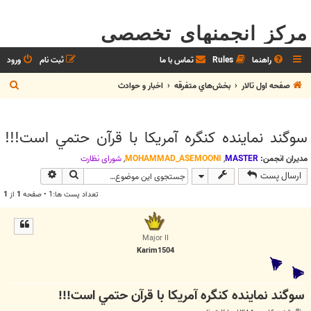
مرکز انجمنهای تخصصی
راهنما
Rules
تماس با ما
ثبت نام
ورود
ج
صفحه اول تالار
بخش‌‌هاي متفرقه
اخبار و حوادث
س
ت
سوگند نماينده كنگره آمريكا با قرآن حتمي است!!!
ج
و
مدیران انجمن:
MASTER
,
MOHAMMAD_ASEMOONI
,
شوراي نظارت
جستجو
جستجوی پیش
ارسال پست
تعداد پست ها:1 • صفحه
1
از
1
Major II
Karim1504
سوگند نماينده كنگره آمريكا با قرآن حتمي است!!!