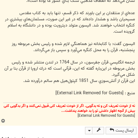
نشان مي‌دهد كه انعطاف مذهبي سنگ بناي كشور ما بوده است».
عده‌اي از منتقدان بر اين باورند كه ذكر قسم، تنها بايد به كتاب مقدس
مسيحيان باشد و هشدار داده‌اند كه در غير اين صورت، مسلمان‌هاي بيشتري در
كنگره انتخاب خواهند شد. اليسون متولد ديترويت بوده و در دانشگاه به اسلام
گرويده است.
اليسون گفت: با كتابخانه نيز هماهنگي لازم شده و رئيس بخش مربوطه روز
پنجشنبه، قرآن را به محل كنگره مي‌آورد و سپس باز مي‌گرداند.
ترجمه انگليسي قرآن جفرسون، در سال 1764 در لندن منتشر شده و رئيس
بخش مربوطه در اين‌باره گفته كه اين، قرآني است كه درك اروپا از قرآن بنا بر آن
شكل مي‌گيرد.
اين قرآن از آتش‌سوزي سال 1851 كپتول‌هيل هم سالم درآورده شد.
منبع :
[External Link Removed for Guests]
نه از خودت تعریف کن و نه بدگویی. اگر از خودت تعریف کنی قبول نمی‌کنند و اگر بدگویی کنی
بیش از آنچه اظهار داشتی تو را بد خواهند پنداشت...
[External Link Removed for Guests]
ب
ا
ارسال پست
ل