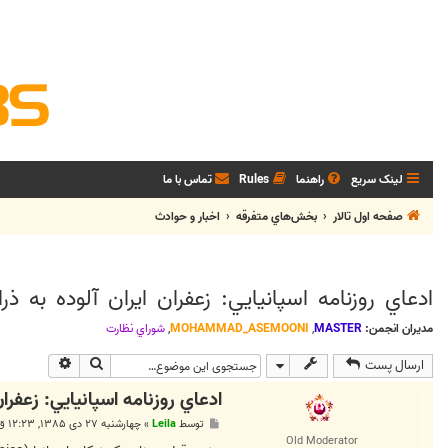
لینک سریع
راهنما
Rules
تماس با ما
صفحه اول تالار
بخش‌‌هاي متفرقه
اخبار و حوادث
ادعاي روزنامه اسپانيايي: زعفران ايران آلوده به ذر
مدیران انجمن:
MASTER
,
MOHAMMAD_ASEMOONI
,
شوراي نظارت
جستجو
جستجوی پی
ارسال پست
ادعاي روزنامه اسپانيايي: زعفران
پ
توسط
Leila
»
چهارشنبه ۲۷ دی ۱۳۸۵, ۱۲:۲۳ ق.ظ
س
Old Moderator