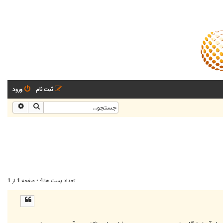
ثبت نام
ورود
جستجو
جستجو
تعداد پست ها:4 • صفحه
1
از
1