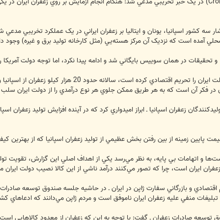
فشار سه کشور اسپانيا، يونان و ايتاليا بر زعفران ايراني در يک عملکرد تخريبي مد
 محلي آمده است که نزديک آن مرکز هسته‌يي (مثل کارخانه توليد برق و غيره) وجود 
ا و تحقيقات در همان سوييس بايگاني شد و ادامه پيدا نکرد، اما توجه دولت آمريکا
اين روزنامه اظهار كرد: دولت آمريکا که دولت ايران را 
 در فکر آن است که به هر طريق ممکن جلوي هر نوع درآمدي را از دولت ايران سلب 
ليدکنندگان زعفران اسپانيا ـ ابراز اميدواري کرد كه در آينده افزايش توليد زعفران اس
مت پايين زمينه از بين رفتن بخش عظيمي از توليد زعفران اسپانيا که از بهترين کيفي
ا و اتهامات بي پايه، به نظر مي‌رسد يکي از اهداف اصلي اين گزارش، تقويت توليد 
ران ايران است، چرا که تصور مي‌کنند درآمد ناشي از اين کالا نصيب دولت ايران م
اقتصادي و بازرگاني سفارت ژاپن در ايران ـ در حاشيه جلسه صندوق توسعه صادرات زع
 تبليغات منفي عليه زعفران ايران ناموفق است و مردم ژاپن مي‌دانند که ادعاهاي 
وسعه صادرات زعفران ـ گفت: با توجه به اين که زعفران از معدود کالاهايي است که 