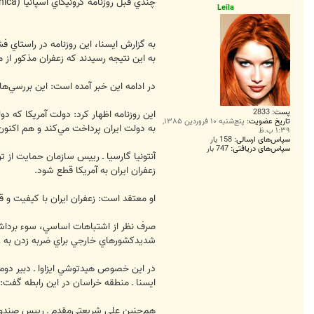
ت
چندي قبل روزنامه كرونيكاي اسپانيا (Cronica) در يک خبر تخريبي مدعي شد: هنگام انجام آزمايش بر روي زعفران ايران در يکي از آزمايشگاه‌هاي سوييس به وجود ذرات راديواکتيو در آن پي برده شد .
Leila
به گزارش ايسنا، اين روزنامه در راستاي 
به اين نتيجه رسيدند که زعفران مذکور از
در ادامه اين خبر آمده است: اين بررسي‌ه
پست:
2833
تاریخ عضویت:
پنج‌شنبه ۱۰ فروردین ۱۳۸۵,
به دولت ايران پرداخت مي‌كند و هم اکنون
۱:۳۹ ب.ظ
سپاس‌های ارسالی:
158 بار
سپاس‌های دریافتی:
747 بار
آنتونيا گارسيا ـ رييس سازمان حمايت از تو
زعفران ايران به آمريکا قطع شود.
او معتقد است: زعفران ايران با کيفيت و قي
صرف نظر از اشتباهات اساسي، سوء برداشت‌ه
شديدکشورهاي خارجي براي ضربه زدن به زعف
در اين خصوص هيدتوشي ايزاوا ـ دبير دوم 
ايسنا ـ منطقه خراسان در اين رابطه گفت:
هم‌چنين علي شريعتي‌مقدم ـ رييس صندوق ت