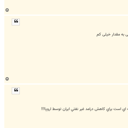
ب
ا
ل
ا
لی به مقدار خیلی کم
ب
ا
ل
ا
اي است براي کاهش درامد غير نفتي ايران توسط اروپا!!!