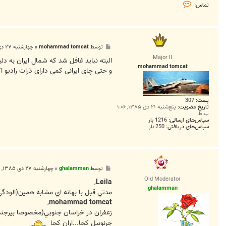
ت
تماس:
م
ا
س
M
e
h
پ
توسط
mohammad tomcat
»
چهارشنبه ۲۷ دی ۱۳۸۵, ۱۱:۱۷ ق.ظ
d
س
i
Major II
ت
البته نباید غافل شد که شمال ایران به دل
2
mohammad tomcat
2
و حتی چای ایرانی کمی دارای ذرات رادیو
2
4
پست:
307
تاریخ عضویت:
پنج‌شنبه ۲۱ دی ۱۳۸۵, ۱:۰۶
ب.ظ
سپاس‌های ارسالی:
1216 بار
سپاس‌های دریافتی:
250 بار
پ
توسط
ghalamman
»
چهارشنبه ۲۷ دی ۱۳۸۵, ۱۲:۰۸ ب.ظ
س
Old Moderator
ت
,
Leila
ghalamman
مدتي قبل با بهانه اي مشابه همين(الودگي
,
mohammad tomcat
زعفران در خراسان جنوبي(مخصوصا بيرجن
چرنوبيل کجا...اران کجا