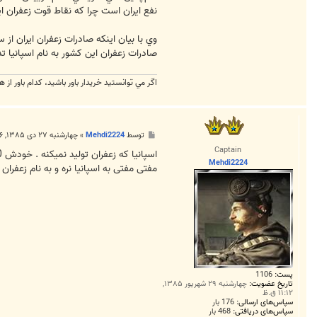
نفع ايران است چرا که نقاط قوت زعفران ا
وي با بيان اينکه صادرات زعفران ايران از
صادرات زعفران اين کشور به نام اسپانيا تد
اگر مي توانستيد خريدار باور باشيد، كدام باور از ه
پ
توسط
Mehdi2224
»
چهارشنبه ۲۷ دی ۱۳۸۵, ۴:۱۶ ق.ظ
س
Captain
ت
Mehdi2224
مفتی مفتی به اسپانیا نره و به نام زعفران
پست:
1106
تاریخ عضویت:
چهارشنبه ۲۹ شهریور ۱۳۸۵,
۱۱:۱۲ ق.ظ
سپاس‌های ارسالی:
176 بار
سپاس‌های دریافتی:
468 بار