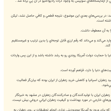
عي شد: در بررسي‌هاي بعدي اين موضوع، نتيجه قطعي و کافي حاصل نشد، ليکن
داشته است.
 را به آن معطوف داشت.
تحريم اقتصادي کرده است، سالانه حدود 20 هزار کيلو زعفران از اسپانيا وارد مي‌کند و مي‌داند که رقم ارزي قابل توجه‌اي را بدين ترتيب و غيرمستقيم
كند.
پانيا با حمايت دولت آمريکا روندي رو به رشد داشته باشد و از اين پس واردات
ت‌هاي دنيا را دارد، فراهم آورده است.
زعفران اسپانيا و كاهش خريد زعفران از ايران بوده که بيان‌گر فعاليت
ي‌شود.
فران ايران با توليدکنندگان و صادرکنندگان زعفران در مشهد به خبرنگار
کشورهاي خارجي در مورد بهداشت و کيفيت زعفران ايراني دروغي بيش نيست.
براي ورود به آمريکا محدوديتي ندارد، انجام تحقيقات بر روي زعفران به