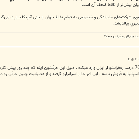
يران بيش‌تر از نقاط ضعف آن است.
 سوي شرکت‌هاي خانوادگي و خصوصي به تمام نقاط جهان و حتي آمريکا صورت مي‌گيرد، 
بيري بيانديشد.
مه برايتان مفيد تر بود؟؟
اسپانیا که زعفران تولید نمیکنه . خودش 70 درصد زعفرانشو از ایران وارد میکنه . دلیل این حرفشون این
 اسپانیا به فروش نرسه . این امر حال اسپانیارو گرفته و از عصبانیت چنین حرفی رو می