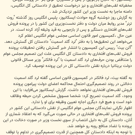
مخفیانه لقب‌های افتخاری و نیز درخواست تحقیق از دادستانی کل انگلیس،
دامنه ماجرا به نخست وزیر این کشور نزدیک‌تر شد .
به گزارش روز دوشنبه گروه حوادث ایسکانیوز، پلیس انگلیس روز گذشته "روث
ترنر" مدیر روابط میان دولت و دفتر نخست‌وزیری این کشور را در پرونده فروش
لقب‌های افتخاری دستگیر و پس از بازجویی به قید وثیقه آزاد کرده است. در
عین حال ،کمیسیون امور قانون اساسی مجلس عوام انگلیس اعلام کرد
می‌خواهد این تحقیق‌ها را به دفتر "لرد گلد اسمیت" دادستان کل گسترش دهد.
"آلن بیث" رییس این کمیسیون با انتشار خبر گسترش یافتن تحقیقات پرونده
فروش لقب‌های افتخاری به دادستان کل انگلیس علت این تصمیم مجلس عوام
را متناقض بودن حرف‌های لرد گلد اسمیت با "لرد فالکنر" وزیر مسائل قانونی
دولت بریتانیا درباره نقش دادستانی کل در این پرونده توصیف کرد.
به گفته بیث، لرد فالکنر در کمیسیون قانون اساسی گفته لرد گلد اسمیت
دخالتی در روند تصمیم‌گیری احتمال محاکمه اعضای دولت پیرامون پرونده
فروش لقب‌های افتخاری نخواهد داشت. گزارش ایسکانیوز می‌افزاید: با این
وجود، گلد اسمیت تصریح کرد: شخصا مسوول مشخص کردن حیطه وظائف
خود است و هیچ فرد دیگری اجازه تعیین وظیفه برای او را ندارد.
اظهار نگرانی نمایندگان مجلس عوام انگلیس از نقش دادستانی این کشور در
پرونده فروش لقب‌های افتخاری در حالی صورت می‌گیرد که به اعتقاد شماری از
آنان، دادستان کل به دلیل انتصاب از سوی نخست وزیر در صورت دخالت در این
پرونده با تضاد منافع روبه رو خواهد شد.
با توجه به اینکه دادستان کل همچنین از قدرت تصمیم‌گیری در تداوم یا توقف