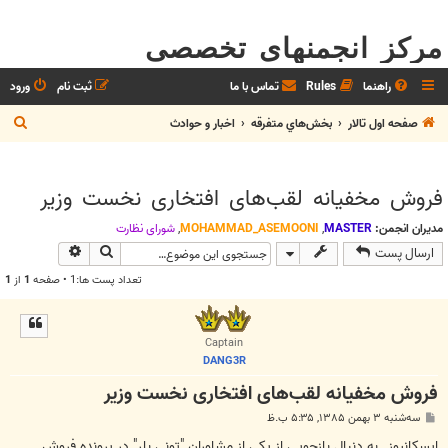
مرکز انجمنهای تخصصی
راهنما
Rules
تماس با ما
ثبت نام
ورود
ج
صفحه اول تالار
بخش‌‌هاي متفرقه
اخبار و حوادث
س
ت
فروش مخفیانه لقب‌های افتخاری نخست وزیر
ج
و
مدیران انجمن:
MASTER
,
MOHAMMAD_ASEMOONI
,
شوراي نظارت
جستجو
جستجوی پیش
ارسال پست
تعداد پست ها:1 • صفحه
1
از
1
Captain
DANG3R
فروش مخفیانه لقب‌های افتخاری نخست وزیر
پ
سه‌شنبه ۳ بهمن ۱۳۸۵, ۵:۳۵ ب.ظ
س
ت
ایسکانیوز ـ به دنبال بازجویی از یکی از مشاوران "تونی بلر" در پرونده فروش