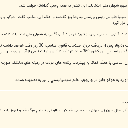
از سوي شوراي ملي انتخابات اين كشور به همه پرسي گذاشته خواهد شد.
، سيليا فلورس رئيس پارلمان ونزوئلا روز گذشته با اعلام اين مطلب گفت، هوگو چاو
قرار گيرد.
ات در قانون اساسي، پس از تاييد در نهاد قانونگذاري به شوراي ملي انتخابات داده
 پروژه اصلاحات قانون اساسي، 30 روز وقت خواهد داشت تا همه پرسي را برگزار نمايد.
ن دولت نيمي از آنها را مورد بررسي قرار داده است.
انون اساسي با هدف كمك به پيشرفت برنامه هاي دولت در زمينه هاي مختلف صورت خ
ات ويژه به هوگو چاوز در چارچوب نظام سوسياليستي را نيز به تصويب رساند.