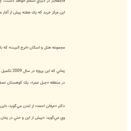
فاجعه‌بار در دنياي اسلام خواهد داشت، چ
س
D
A
اين مركز خريد كه يك هفته پيش از آغاز م
N
G
3
R
مجموعه هتل و اسكان «ابرج البيت» كه با مساحتي برابر 5/1 ميليون يارد مربع، شامل يك هتل برج نيز هست، به فض
زماني كه اين پروژه در سال 2009 تكميل شود، به هفتمين ساختمان بلند جهان تبديل مي‌شود كه مهندس آن در اين زمينه مي‌گويد: شامل يك بيمارستان، هتل و نمازخانه است.
در منطقه «جبل عمر»، يك كوهستان نصفه نيمه در ح
دكتر «عرفان احمد» از لندن مي‌گويد: «اين
وي مي‌گويد: «پيش از اين و حتي در زمان عث