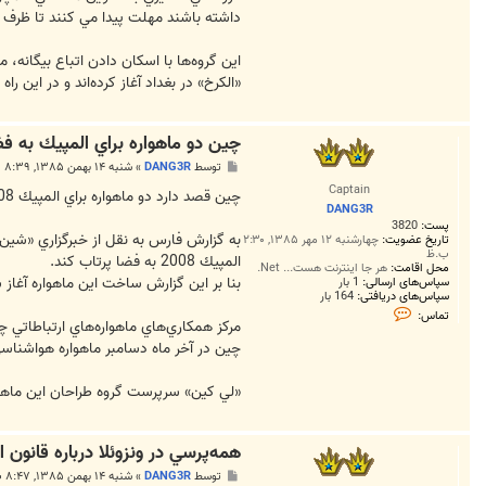
ا
داشته باشند مهلت پيدا مي کنند تا ظرف يک
س
D
A
اين گروه‌ها با اسکان دادن اتباع بيگانه
N
G
«الکرخ» در بغداد آغاز کرده‌اند و در اين ر
3
R
چين دو ماهواره براي المپيك به ف
پ
توسط
DANG3R
»
شنبه ۱۴ بهمن ۱۳۸۵, ۸:۳۹ ب.ظ
س
Captain
ت
چين قصد دارد دو ماهواره براي المپيك 2008 پكن براي پشتيباني سيستم‌هاي راديويي و تلويزيوني به فضا بفرستد.
DANG3R
پست:
3820
به گزارش فارس به نقل از خبرگزاري «شين‌ه
تاریخ عضویت:
چهارشنبه ۱۲ مهر ۱۳۸۵, ۲:۳۰
ب.ظ
المپيك 2008 به فضا پرتاب كند.
محل اقامت:
هر جا اینترنت هست... Net.
بنا بر‌ اين گزارش ساخت اين ماهواره آغاز 
سپاس‌های ارسالی:
1 بار
سپاس‌های دریافتی:
164 بار
ت
تماس:
م
مركز همكاري‌هاي ماهواره‌هاي ارتباطاتي چي
ا
‌چين در آخر ماه دسامبر ماهواره هواشناسي المپيك 2008 «Fengyun-2D» را به فضا پرتاب كرد و اين ماهواره با موفقيت به مر
س
D
A
«لي كين» سرپرست گروه طراحان اين ماهوار
N
G
3
R
همه‌پرسي در ونزوئلا درباره قانون
پ
توسط
DANG3R
»
شنبه ۱۴ بهمن ۱۳۸۵, ۸:۴۷ ب.ظ