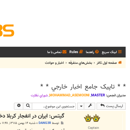
لینک سریع
راهنما
Rules
تماس با ما
صفحه اول تالار
بخش‌‌هاي متفرقه
اخبار و حوادث
* * تاپيک جامع اخبار خارجي * *
مدیران انجمن:
MASTER
,
MOHAMMAD_ASEMOONI
,
شوراي نظارت
جستجو
جستجوی پی
ارسال پست
گيتس: ايران در انفجار كربلا د
پ
توسط
DANG3R
»
شنبه ۱۴ بهمن ۱۳۸۵, ۷:۴۸ ب.ظ
س
Captain