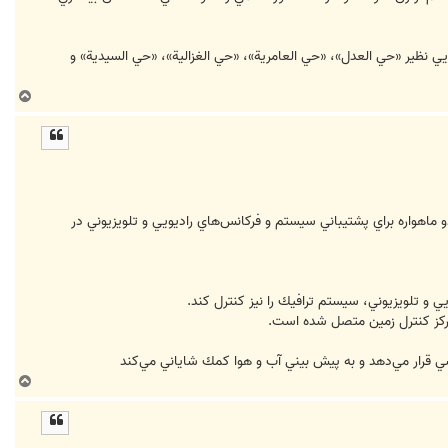
يي نظير «حي العدل»، «حي العامرية»، «حي الغزالية»، «حي السيدية» و
ب
ا
ل
ا
و ماهواره براي پشتيباني سيستم و فركانس‌هاي راديويي و تلويزيوني در
ي و تلويزيوني، سيستم ترافيك را نيز كنترل كند.
ي قرار مي‌دهد و به پيش بيني آب و هوا كمك شاياني مي‌كند
ب
ا
ل
ا