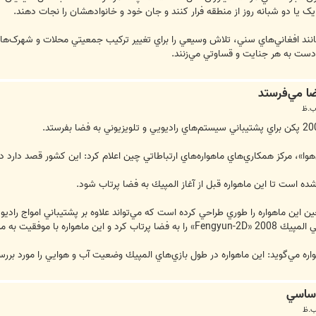
 يا دو شبانه روز از منطقه فرار کنند و جان خود و خانواده­شان را نجات دهند.
، مانند افغاني‌هاي سني، تلاش وسيعي را براي تغيير ترکيب جمعيتي محلات و شهرک‌ها
اه دست به هر جنايت و قساوتي مي‌زنند.
ضا مي‌فرستد
وا»، مركز همكاري‌هاي ماهواره‌هاي ارتباطاتي چين اعلام كرد: اين كشور قصد دارد د
شده است تا اين ماهواره قبل از آغاز المپيك به فضا پرتاب شود.
ن اين ماهواره را طوري طراحي كرده است كه مي‌تواند علاوه بر پشتيباني امواج راديوي
كز كنترل زمين متصل شده است.
ه مي‌گويد: اين ماهواره در طول بازي‌هاي المپيك وضعيت آب و هوايي را مورد بررس
 اساسي