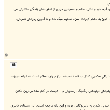
و نوشیدنی الکلی، پیاده روی، آب، هوا و غذای سالم و همچنین دوری از تنش های زندگی ماشینی می
: کروز به خاطر کهولت سن، تسلیم مرگ شد و تا آخرین روزهای عمرش،
ب
ا
ل
ا
ت؛ بناي مكعبي شكل به نام «كعبه»، مركز جهان اسلام است كه البته امروزه،
تابلوهاي تبليغاتي رنگارنگ، رستوران و... درست در كنار مقدس‌ترين مكان
 تبديل شدن به لاس‌وگاس بوده و اين يك فاجعه است. اين مسئله، تأثيري