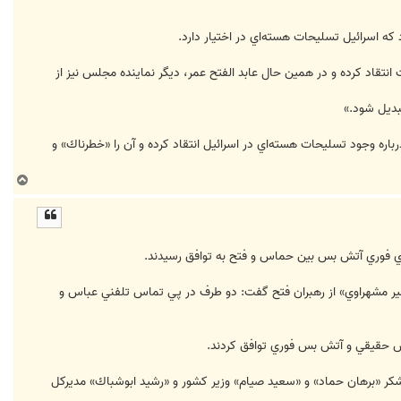
ه اسرائيل تسليحات هسته‌اي در اختيار دارد.
تقاد كرده و در همين حال‌ عابد الفتح عمر، ديگر نماينده مجلس نيز از
بديل شود.»
ره وجود تسليحات هسته‌اي در اسرائيل انتقاد كرده و آن را «خطرناك» و
ب
ا
ل
ا
 فوري آتش بس بين حماس و فتح به توافق رسيدند.
سمير مشهراوي» از رهبران فتح گفت: دو طرف در پي تماس تلفني عباس و
مش حقيقي و آتش بس فوري توافق كردند.
ر «برهان حماد» و «سعيد صيام» وزير كشور و «رشيد ابوشباك» مديركل