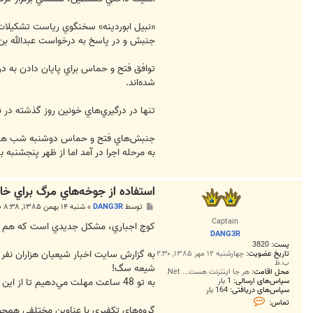
A
N
G
«نبيل ابوردينه» سخنگوي رياست تشكيلات 
3
جنبش و در پاسخ به درخواست عبدالله بن ع
R
شد‌ه‌اند.
تنها در درگيري‌هاي خونين روز گذشته در نوار غزه، 9 نفر از نيروهاي مسلح فتح، 4 تن از نيروهاي حماس و نيز 4 غيرنظامي از 
جنبش‌هاي فتح و حماس دوشنبه شب هفته جا
به مرحله اجرا در آمد اما از ظهر پنجشنبه با
استفاده از جوخه‌هاي مرگ براي خا
پ
توسط
DANG3R
»
شنبه ۱۴ بهمن ۱۳۸۵, ۸:۳۸ ب.ظ
س
Captain
ت
کوچ اجباري، مشکل جديدي است که هم اکن
DANG3R
پست:
3820
به گزارش سايت اخبار شيعيان هزاران نفر
تاریخ عضویت:
چهارشنبه ۱۲ مهر ۱۳۸۵, ۲:۳۰
ب.ظ
شيعه سگ!
محل اقامت:
هر جا اینترنت هست... Net.
به تو 48 ساعت مهلت مي‌دهيم تا از اين منطقه کوچ کني و الا سرنوشت تو و خانواده‌ات چيزي جز مرگ نخواهد بود!
سپاس‌های ارسالی:
1 بار
سپاس‌های دریافتی:
164 بار
ت
تماس:
م
گروه‌هاي تکفيري با عناوين مختلفي همچو