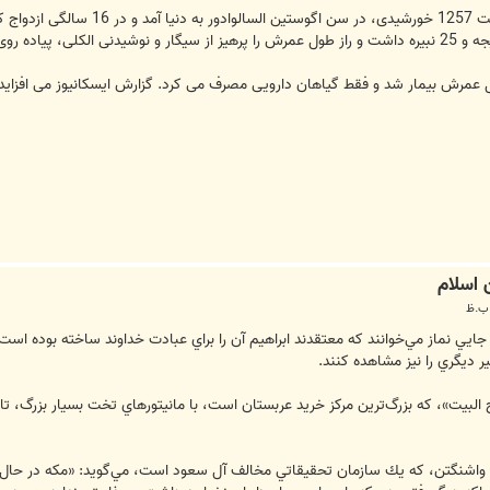
این زن 13 فرزند، افزون بر 60 نوه، 81 نتیجه و 25 نبیره داشت و راز طول عمرش را پرهیز از سیگار 
عمرش بیمار شد و فقط گیاهان دارویی مصرف می کرد. گزارش ایسکانیوز می افزاید
 اسلام
جايي نماز مي‌خوانند كه معتقدند ابراهيم آن را براي عبادت خداوند ساخته بوده اس
ير ديگري را نيز مشاهده كنند.
برج البيت»، كه بزرگ‌ترين مركز خريد عربستان است، با مانيتورهاي تخت بسيار بزرگ، 
در واشنگتن، كه يك سازمان تحقيقاتي مخالف آل سعود است، مي‌گويد: «مكه در حال