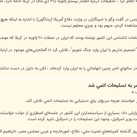
ژانويه ( ۳۰دي ماه) در كربلا ادامه دارد، اما تاكنون هيچ اثري از دخالت ايران دراين حادثه وجود ندارد.
تس در گفت وگو با خبرنگاران در وزارت دفاع آمريكا (پنتاگون) با اشاره به اينكه هيچ
 مشاهده كردم، مبهم بود و چيزي معلوم نيست.
ودند كه ايران در حملات  ۲۰ژانويه در كربلا كه موجب كشته شدن پنج نظامي آمريكايي شد، دست داشته‌اند.
 "تصميم نداريم با ايران وارد جنگ شويم"، تلاش كرد تا گمانه‌زني‌هاي موجود در ارتب
سالهاي اخير چنين اتهاماتي را به ايران وارد كرده‌اند ، لكن به دليل در دست نداشت
 به تسليحات ‌اتمي شد
خواستند هرچه سريع‌تر براي دستيابي به تسليحات اتمي تلاش كند.
ارش داد: بسياري از سياستمداران اين كشور در جلسه‌اي اضطراري از دولت خواستند
ست وزير اسرائيل، وجود اين تسليحات را در اسرائيل تاييد كرده است.
وز گذشته كميته‌هاي امنيت ملي، دفاع، امورخارجه و عربي مجلس مصر، «ابراهيم ا