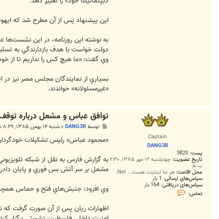
ديپلماتيك خود» را تغيير دهد.
ا
س
D
اين پيشنهاد پس از آن مطرح شد كه ايهود 
A
N
G
به نوشته اين روزنامه، در اين نشست‌ها ع
3
دولت خواست با هدف بازدارندگي به تسلي
R
وي گفت: «ما هيچ كس را نداريم تا از خود
بسياري از نمايندگان مجلس مصر نيز در اي
«غيرمسئولانه» خواندند.
توافق عباس و مشعل درباره توقف 
پ
توسط
DANG3R
»
شنبه ۱۴ بهمن ۱۳۸۵, ۸:۲۹ ب.ظ
س
Captain
ت
«محمود عباس» رئيس تشكيلات خودگردان 
DANG3R
پست:
3820
به گزارش فارس به نقل از شبكه تلويزيون
تاریخ عضویت:
چهارشنبه ۱۲ مهر ۱۳۸۵, ۲:۳۰
ب.ظ
مشعل بر سر آتش بس فوري و پايان دادن 
محل اقامت:
هر جا اینترنت هست... Net.
سپاس‌های ارسالی:
1 بار
سپاس‌های دریافتی:
164 بار
وي افزود: جنبش‌هاي فتح و حماس همچنين 
ت
تماس:
م
ا
اظهارات ريان پس از آن صورت گرفت كه ن
س
D
امنيت داخلي فلسطين، نشستي برگزار كردن