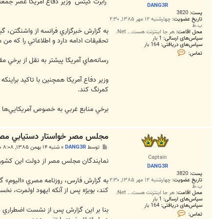
ت
"رابرت گيتس" وزير دفاع آمريكا عصر جمعه اعلام كرد ، تحقيقات درباره انفجار بيستم ‪‬
DANG3R
پست:
3820
تاریخ عضویت:
چهارشنبه ۱۲ مهر ۱۳۸۵, ۲:۳۰
ب.ظ
به گزارش خبرگزاري فرانسه از واشنگتن، گي
محل اقامت:
هر جا اینترنت هست... Net.
سپاس‌های ارسالی:
1 بار
تحقيقات ادامه دارد و اطلاعاتي را كه من
سپاس‌های دریافتی:
164 بار
ت
تماس:
م
رسانه‌هاي آمريكا پيشتر به نقل از برخي مقامات ناشناس اين كشور نوشته ب‪‬
ا
س
D
وزير دفاع آمريكا همچنين با تاكيد براينكه
A
N
كمرنگ كند.
G
3
R
برخي منابع غربي به خصوص آمريكايي‌ها در 
مجلس مصر خواستار دستيابي مصر
پ
توسط
DANG3R
»
شنبه ۱۴ بهمن ۱۳۸۵, ۸:۰۸ ب.ظ
س
Captain
ت
نمايندگان مجلس مصر از دولت اين كشور 
DANG3R
پست:
3820
به گزارش فارس، روزنامه مصري «اليوم» گز
تاریخ عضویت:
چهارشنبه ۱۲ مهر ۱۳۸۵, ۲:۳۰
ب.ظ
كند،‌ بويژه پس از آنكه ايهود اولمرت،‌ نخ
محل اقامت:
هر جا اینترنت هست... Net.
سپاس‌های ارسالی:
1 بار
سپاس‌های دریافتی:
164 بار
بنا بر اين گزارش پس از نشست اضطراري ر
ت
تماس:
م