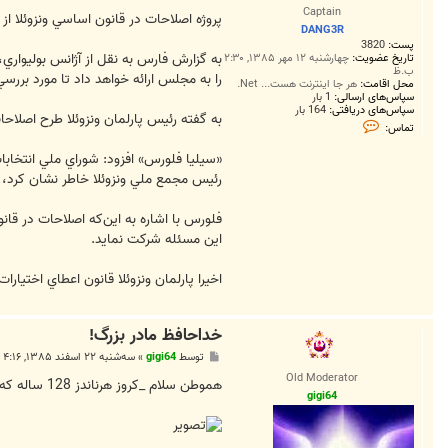
س
Captain
ت
پروژه اصلاحات در قانون اساسي ونزوئلا 
DANG3R
پست:
3820
به گزارش فارس به نقل از آژانس بوليواري
تاریخ عضویت:
چهارشنبه ۱۲ مهر ۱۳۸۵, ۲:۳۰
ب.ظ
را به مجلس ارائه خواهد داد تا مورد بررسي 
محل اقامت:
هر جا اینترنت هست... Net.
سپاس‌های ارسالی:
1 بار
سپاس‌های دریافتی:
164 بار
به گفته رئيس پارلمان ونزوئلا طرح اصلاح
ت
تماس:
م
ا
«سيليا فلورس» افزود: شوراي ملي انتخابات ونزوئلا پس از دريافت
س
D
رئيس مجمع ملي ونزوئلا خاطر نشان كرد، قانون اساسي اين كشور 350 ماده دارد كه تا كنو
A
N
G
فلورس با اشاره به اين‌كه اصلاحات در ق
3
اين مسئله شركت نمايد.
R
اخيرا پارلمان ونزوئلا قانون اعطاي اختيار
خداحافظ مادر بزرگ!
پ
توسط
gigi64
»
سه‌شنبه ۲۲ اسفند ۱۳۸۵, ۴:۱۶ ب.ظ
س
Old Moderator
ت
هموطن سلام _کروز هرناندز 128 ساله که کهنسال ترین زن جهان نامیده می شد در السالوادور تسلیم مرگ شد و امروز به خاک سپرده شد.
gigi64