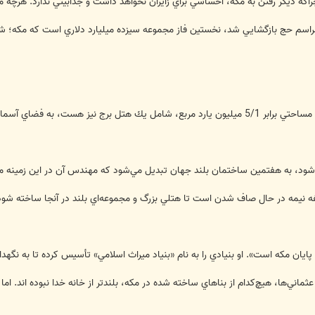
راكه ديگر رفتن به مكه، احساسي براي زايران نخواهد داشت و جذابيتي ندارد. هرچه
راسم حج بازگشايي شد، نخستين فاز مجموعه سيزده ميليارد دلاري است كه مكه؛ شهري
اي آسماني اين شهر جلوه ديگري مي‌دهد.
ال صاف شدن است تا هتلي بزرگ و مجموعه‌اي بلند در آنجا ساخته شود. در مناطق ديگر نيز تقريبا حد
 پايان مكه است». او بنيادي را به نام «بنياد ميراث اسلامي» تأسيس كرده تا به نگه
ماني‌ها، هيچ‌كدام از بناهاي ساخته شده در مكه، بلندتر از خانه خدا نبوده اند. اما 