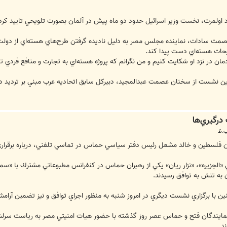
اولمرت،‌ نخست وزير اسرائيل حدود دو ماه پيش در آلمان بصورت تلويحي تاييد كرد ك
صمت سادات،‌ نماينده مجلس مصر به دليل ناديده گرفتن طرح‌هاي هسته‌اي از دولت ان
حات هسته‌اي دست پيدا كند.
مان در نزد او شكايت كنيم و من نگرانم كه پروژه هسته‌اي به تجارت و منافع فردي ت
ن نشست از سخنان عصمت عبدالمجيد، دبيركل سابق اتحاديه عرب مبني بر ترديد دربا
درگيري‌ها
فلسطين و خالد مشعل رئيس دفتر سياسي حماس در تماسي تلفني، درباره برقراري
ي «الجزيره»‌، «نزار ريان» يكي از رهبران حماس در كنفرانس مطبوعاتي مشترك با «
به تنش به توافق رسيدند.
با برگزاري نشست ديگري در امروز شنبه به منظور اجراي توافق و نيز تضمين آرا
مايندگان فتح و حماس عصر روز گذشته با حضور هيات امنيتي مصر به رياست سرلشك
د.