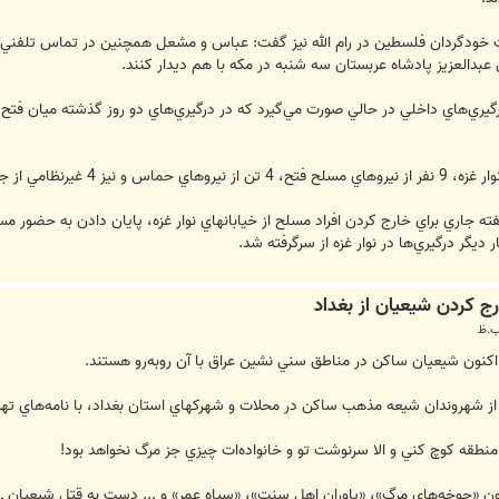
خودگردان فلسطين در رام الله نيز گفت: عباس و مشعل همچنين در تماس تلفني با ه
بدالعزيز پادشاه عربستان سه شنبه در مكه با هم ديدار كنند.
جمله دو كودك كشته شدند.
ري براي خارج كردن افراد مسلح از خيابانهاي نوار غزه، پايان دادن به حضور مس
ر ديگر درگيري‌ها در نوار غزه از سرگرفته شد.
رج كردن شيعيان از بغداد
ون شيعيان ساکن در مناطق سني نشين عراق با آن روبه‌رو‌ هستند.
 از شهروندان شيعه مذهب ساکن در محلات و شهرکهاي استان بغداد، با نامه‌هاي ته
ن «جوخه‌هاي مرگ»، «ياوران اهل سنت»، «سپاه عمر» و ... دست به قتل شيعيان ـ ا