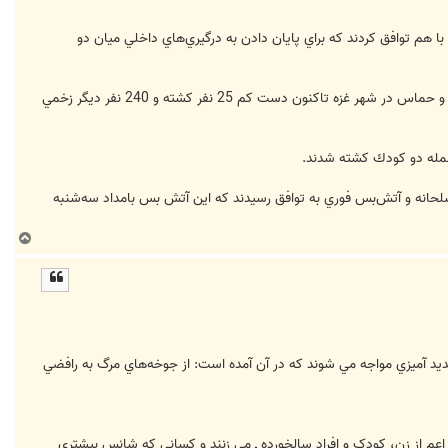
م توافق كردند كه براي پايان دادن به درگيري‌هاي داخلي ميان دو
توافق فتح و حماس براي پايان دادن به درگيري‌هاي داخلي در حالي صورت مي‌گيرد كه در درگيري‌هاي دو روز گذشته ميان فتح و حماس در شهر غزه تاكنون دست كم 25 نفر كشته و 240 نفر ديگر زخمي
لحانه و آتش‌بس فوري به توافق رسيدند كه اين آتش بس بامداد سه‌شنبه
ب
ا
ل
ا
ديد آميزي مواجه مي شوند که در آن آمده است: از جوخه‌هاي مرگ به رافضي
عم از زن، کودک و افراد سالخورده ـ مي زنند و کساني که شانس بيشتري