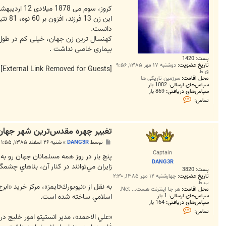
کروز، سوم می 1878 میلادی 12 اردیبهشت 1257 خورشیدی، در سن اگوستین السالوادور به دنیا آمد و در 16 سالگی ازدواج کرد.
دانست.
کهنسال ترین زن جهان، خیلی کم در طول 
بیماری خاصی نداشت .
پست:
1420
تاریخ عضویت:
دوشنبه ۱۷ مهر ۱۳۸۵, ۹:۵۶
[External Link Removed for Guests]
ق.ظ
محل اقامت:
سرزمین تاریکی ها
سپاس‌های ارسالی:
1082 بار
سپاس‌های دریافتی:
869 بار
ت
تماس:
م
ا
س
g
تغيير چهره مقدس‌ترين شهر جهان
i
g
پ
توسط
DANG3R
»
شنبه ۲۶ اسفند ۱۳۸۵, ۱:۵۵ ب.ظ
i
س
6
Captain
ت
پنج بار در روز همه مسلمانان جهان رو به 
4
DANG3R
زايران مي‌توانند در كنار آن، بناهاي چشمگ
پست:
3820
تاریخ عضویت:
چهارشنبه ۱۲ مهر ۱۳۸۵, ۲:۳۰
ب.ظ
به نقل از «نيويورك‌تايمز»، مركز خريد «ا
محل اقامت:
هر جا اینترنت هست... Net.
اسلامي ساخته شده است.
سپاس‌های ارسالی:
1 بار
سپاس‌های دریافتی:
164 بار
ت
تماس:
م
«علي الاحمد»، مدير انستيتو امور خليج 
ا