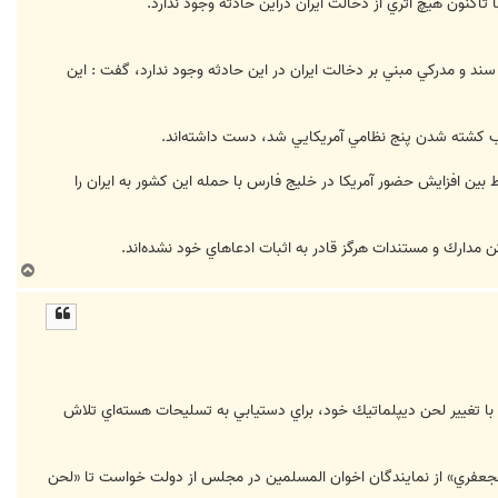
 سند و مدركي مبني بر دخالت ايران در اين حادثه وجود ندارد، گفت : اين
اط بين افزايش حضور آمريكا در خليج فارس با حمله اين كشور به ايران را
ن مدارك و مستندات هرگز قادر به اثبات ادعاهاي خود نشده‌اند.
ب
ا
ل
ا
 با تغيير لحن ديپلماتيك خود، براي دستيابي به تسليحات هسته‌اي تلاش
لجعفري» از نمايندگان اخوان المسلمين در مجلس از دولت خواست تا «لحن