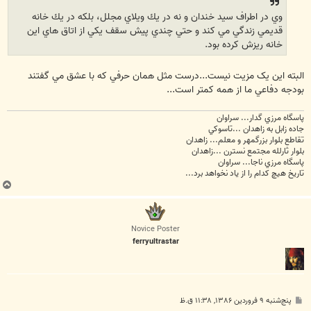
وي در اطراف سيد خندان و نه در يك ويلاي مجلل، بلكه در يك خانه
قديمي زندگي مي كند و حتي چندي پيش سقف يكي از اتاق هاي اين
خانه ريزش كرده بود.
البته اين يک مزيت نيست...درست مثل همان حرفي که با عشق مي گفتند
بودجه دفاعي ما از همه کمتر است...
پاسگاه مرزي گدار... سراوان
جاده زابل به زاهدان ...تاسوکي
تقاطع بلوار بزرگمهر و معلم... زاهدان
بلوار ثارلله مجتمع نسترن ...زاهدان
پاسگاه مرزي ناجا... سراوان
تاريخ هيچ کدام را از ياد نخواهد برد...
ب
ا
ل
ا
Novice Poster
ferryultrastar
پ
پنج‌شنبه ۹ فروردین ۱۳۸۶, ۱۱:۳۸ ق.ظ
س