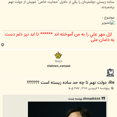
ساده زيستي دولتمردان را يكي از دلايل "حمايت خاص" خويش از دولت نهم
برشمردند.
موضوع :
ازل مهر علي را به من آموخته اند ****** تا ابد نيز دلم دست
به دامان علي‌
ب
ا
ل
ا
Major
shahram_sampad
Re: دولت نهم تا چه حد ساده زيسته است ؟؟؟؟؟؟
پ
پنج‌شنبه ۹ فروردین ۱۳۸۶, ۴:۵۷ ق.ظ
س
ت
Ahmad6644 نوشته شده: