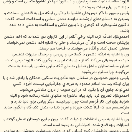
افزود: خلاصه دعوت همه پيامبران و دستاورد آنها در عاشورا متجلي است و راهي
جز عاشورا براي نجات وجود ندارد.
رئيس جمهور با ذكر درس‌هاي عاشورا با يادآوري اينكه نيل به قله‌هاي سعادت و
رسيدن به دستاوردهاي ارزشمند نيازمند تحمل سختي و استقامت است، گفت:
تاكنون نشنيد‌ه‌ايم كه گوهري والا بدون تلاش و استقامت به ملتي داده شده
باشد.
احمدي‌نژاد اضافه كرد: البته برخي آنقدر از اين كاروان دور شده‌اند كه اخم دشمن
برايشان سخت است و از آن مي‌ترسند و حتي به اندازه اخم دشمن نمي‌خواهند
سختي تحمل كنند و آنگاه مي‌خواهند به قله‌ها هم برسند.
وي با اشاره به اينكه دشمن با گستاخي و پررويي و برخلاف مقررات تنظيمي
خود، حنجره‌دراني مي‌كند كه از حق ملت ايران جلوگيري كند، افزود: برخي تحت
عنوان سياستمداران و اهل تحليل به جاي آنكه جلوي دشمن بايستند به ملت
مي‌‌گويند چرا تسليم نمي‌شويد.
رئيس جمهور همچنين در سخنان خود مأموريت سنگين همگان را يادآور شد و با
بيان اينكه رسالت اسلام محدود به مرزهاي جغرافيايي نيست، افزود: كسي
نمي‌تواند جلوي آن را بگيرد كه در اين صورت از درون متلاشي مي‌شود.
احمدي‌نژاد تصريح كرد: بايد پيام عاشورا به ملتهاي تشنه رسانده شود و البته
شرايط براي اين كار فراهم است چون ليبراليسم ديگر پيامي براي دنيا ندارد و
ماركسيسم هم كه قبلاً شكت خورده و امروز دنيا به دنبال تكيه‌گاه و الگوي جديد
است.
وي با اشاره به برخي انتقادات از دولت گفت: چون جلوي دوستان عده‌اي گرفته و
امتيازات ويژه قطع شده، اعتراضاتي به وجود آمده است.
رئيس جمهور خاطرنشان كرد: كساني كه در دوران مسئوليت خودشان به مواردي