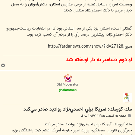
وضعيت امروز، وسايل نقليه از برخي مدارس استان، دانش‌آموزان را به محل
ديدار مردم با دكتر احمدي‌نژاد منتقل كردند.
گفتني است، استان يزد يكي از سه استاني بود كه در انتخابات رياست‌جمهوري
دكتر احمدي‌نژاد، بيشترين درصد رأي را از مردم آن كسب كرده بود.
منبع:http://fardanews.com/show/?id=27128
او دوم دسامبر به دار اويخته شد
ب
ا
ل
ا
Old Moderator
ghalamman
مك كورمك: آمريكا براي احمدي‌نژاد رواديد صادر مي‌كند
پ
جمعه ۲۵ اسفند ۱۳۸۵, ۱۰:۴۷ ب.ظ
س
ت
مك كورمك: آمريكا براي احمدي‌نژاد رواديد صادر مي‌كند
خبرگزاري فارس: سخنگوي وزارت امور خارجه آمريكا اعلام كرد: واشنگتن براي