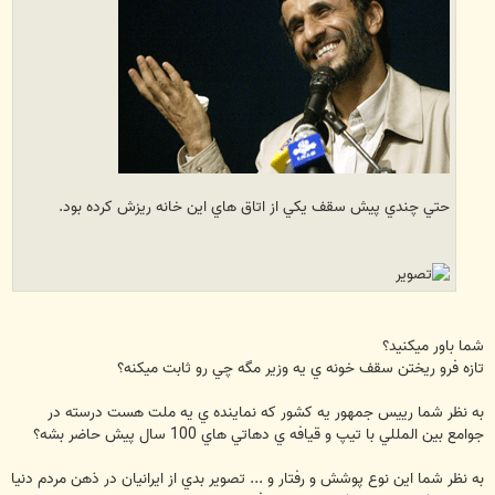
حتي چندي پيش سقف يكي از اتاق هاي اين خانه ريزش كرده بود.
شما باور ميكنيد؟
تازه فرو ريختن سقف خونه ي يه وزير مگه چي رو ثابت ميكنه؟
به نظر شما رييس جمهور يه كشور كه نماينده ي يه ملت هست درسته در
جوامع بين المللي با تيپ و قيافه ي دهاتي هاي 100 سال پيش حاضر بشه؟
به نظر شما اين نوع پوشش و رفتار و ... تصوير بدي از ايرانيان در ذهن مردم دنيا