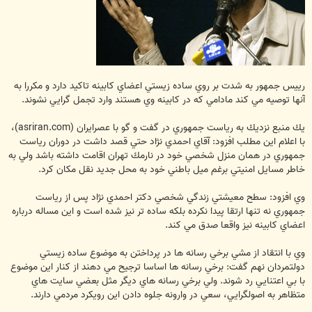
رييس جمهور به شدت بر روي ساده زيستي اعضاي كابينه تاكيد دارد و مكررا به
آنها توصيه مي كند مادامي كه در كابينه وي هستند وارد تجمل گرايي نشوند.
يك منبع نزديك به رياست جمهوري در گفت و گو با عصرايران (asriran.com)،
با اعلام اين مطلب افزود: آقاي احمدي ن‍ژاد حتي قصد داشت در دوران رياست
جمهوري در همان منزل شخصي خود در نارمك تهران اقامت داشته باشد ولي به
خاطر مسايل امنيتي برغم ميل باطني خود به محل جديد نقل مكان كرد.
وي افزود: سطح معيشتي زندگي شخصي دكتر احمدي نژاد پس از رياست
جمهوري نه تنها ارتقا پيدا نكرده بلكه ساده تر نيز شده است و اين مساله درباره
اعضاي كابينه نيز واقعا صدق مي كند.
وي با انتقاد از مشي برخي رسانه ها در پرداختن به موضوع ساده زيستي
دولتمردان نهم گفت: برخي رسانه ها اساسا ترجيح مي دهند از كنار اين موضوع
با بي اعتنايي رد شوند. ولي برخي رسانه هاي ديگر مثل بعضي سايت هاي
متظاهر به اصولگرايي، سعي در وارونه جلوه دادن اين رويكرد مردمي دارند.