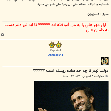
هستيم و البته، مساله ملي، رويكرد ملي هم مي طلبد.
منبع : عصرايران
ازل مهر علي را به من آموخته اند ****** تا ابد نيز دلم دست
به دامان علي‌
ب
ا
ل
ا
Captain I
Ahmad6644
دولت نهم تا چه حد ساده زيسته است ؟؟؟؟؟؟
پ
چهارشنبه ۸ فروردین ۱۳۸۶, ۱۱:۳۸ ب.ظ
س
ت