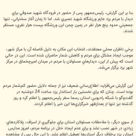
بنا بر اين گزارش، رئيس‌جمهور پس از حضور در فرودگاه شهيد صدوقي براي
ديدار با مردم يزد عازم ورزشگاه شهيد نصيري شد. اما تا زمان آغاز سخنراني، تنها
جمعيتي حدود پنج هزار نفر در زمين چمن اين ورزشگاه بيست هزار نفري، مستقر
شدند.
برخي ناظران محلي معتقدند، انتخاب اين مكان به دليل فاصله آن با مركز شهر،
موجب ايجاد مشكل براي مردم و كاهش شمار حاضران شده است. اين در حالي
است كه پيش از اين، ديدارهاي مسئولان با مردم در ميدان اميرچخماق در مركز
شهر يزد برگزار مي‌شد.
اين گزارش مي‌افزايد: اطلاع‌رساني ضعيف نيز از جمله دلايل حضور كم‌شمار مردم
بوده است. چنان كه براي نخستين بار استاندار يزد ساعت 24 دوشنبه در
گفت‌وگو با شبكه راديويي استان رسما سفر رئيس‌جمهور را اعلام كرد و روز
گذشته نيز تنها از بعدازظهر خبرگزاري‌ها اين خبر را اعلام كردند.
از سوي ديگر، با ملاحظات مسئولان استان براي جلوگيري از اسراف، پلاكاردهاي
زيادي در شهر نصب نشد و براي عدم ايجاد خلل در برنامه مردم، امروز مدارس
استان يزد برخلاف ديگر استان‌ها تعطيل اعلام نشد. با اين حال پس از مشاهده