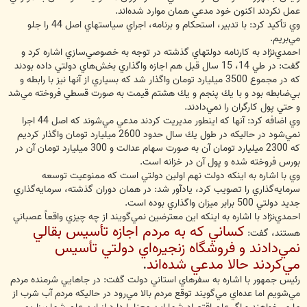
عمل نكردند اكنون خود مدعي همان موارد شده‌اند.
وي تأكيد كرد: با تدبير، استحكام و برنامه‌، اجراي سياستهاي اصل 44 را جلو
مي‌بريم.
احمدي‌نژاد به كارنامه دولتهاي گذشته در توجه به خصوصي‌سازي اشاره كرد و
گفت: در طي 14، 15 سال قبل هم اجازه واگذاري بخش‌هاي دولتي داده بودند
كه در مجموع 3500 ميليارد تومان واگذار شد كه بسياري از آنها نيز با رابطه و
بي‌ضابطه بود و با يك پنجم و يك هشتم قيمت به صورت قسطي فروخته مي‌شد
و حتي پول كارگران را نمي‌دادند.
وي اضافه كرد: آنها كه اينطور مديريت كردند مدعي مي‌شوند كه اصل 44 اجرا
نمي‌شود در حاليكه در طول يك سال حدود 2600 ميليارد تومان واگذار كرديم
كه 2300 ميليارد تومان آن به صورت سهام عدالت و 300 ميليارد تومان آن در
بورس فروخته شده و پول آن در خزانه است.
وي با اشاره به اينكه دولت نهم اولين دولتي است كه ممنوعيت توسعه
سرمايه‌گذاري را تصويب كرد، يادآور شد: در همان دوران گذشته، سرمايه‌گذاري
جديد دولتي 500 برابر ميزان واگذاري بوده است.
احمدي‌نژاد با اشاره به اينكه اين معترضين نمي‌گويند از چه چيزي واقعاً عصباني
كساني كه به مردم اجازه تأسيس بقالي
هستند، گفت:
نمي‌دادند و فروشگاه زنجيره‌اي دولتي تأسيس
مي‌كردند حالا مدعي شده‌اند
.
رئيس جمهور با اشاره به سفرهاي استاني دولت گفت: در جاهايي شرمنده مردم
مي‌شويم اما عده‌اي مي‌گويند توقع مردم بالا مي‌رود در حاليكه مردم آب شرب از