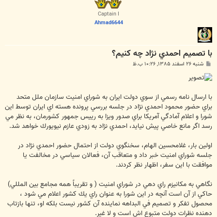
ل
ا
Captain I
Ahmad6644
با تصميم احمدي نژاد چه كنيم؟
پ
شنبه ۲۶ اسفند ۱۳۸۵, ۱۰:۲۶ ب.ظ
س
ت
با ارسال نامه رسمي از سوي دولت ايران به شوراي امنيت سازمان ملل متحد
براي حضور محمود احمدي ن‍ژاد در جلسه بررسي پرونده هسته اي ايران توسط اين
شورا و اعلام آمادگي آمريكا براي صدور ويزا به رييس جمهور كشورمان، به نظر مي
رسد اگر مانع خاصي پيش نيايد، احمدي ن‍ژاد به زودي عازم نيويورك خواهد شد.
اولين بار، غلامحسين الهام، سخنگوي دولت از احتمال حضور احمدي ن‍ژاد در
جلسه شوراي امنيت خبر داد و متعاقب آن، فعالان سياسي در مخالفت يا
موافقت با اين سفر، اظهار نظر كردند.
نگاهي به مكانيزم راي دهي در شوراي امنيت ( و تقريباً همه مجامع بين المللي)
حاكي از آن است آنچه در اين شورا به عنوان راي يك كشور اعلام مي شود ،
محصول تفكر و تصميم في البداهه نماينده ‌آن كشور نيست بلكه او، تنها بازتاب
دهنده نظرات دولت متبوع اش است و لا غير.