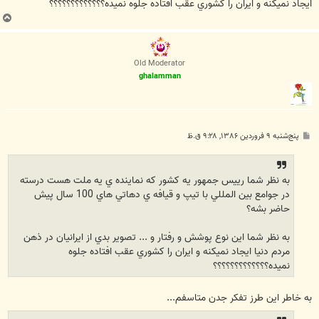
ايجاد نميكنه و ايران را كشوري عقب افتاده جلوه نميده؟؟؟؟؟؟؟؟؟؟؟؟؟
ب
ا
ل
ا
Old Moderator
ghalamman
پ
پنج‌شنبه ۹ فروردین ۱۳۸۶, ۹:۲۸ ق.ظ
س
ت
به نظر شما رييس جمهور يه كشور كه نماينده ي يه ملت هست درسته
در جوامع بين المللي با تيپ و قيافه ي دهاتي هاي 100 سال پيش
حاضر بشه؟
به نظر شما اين نوع پوشش و رفتار و ... تصوير بدي از ايرانيان در ذهن
مردم دنيا ايجاد نميكنه و ايران را كشوري عقب افتاده جلوه
نميده؟؟؟؟؟؟؟؟؟؟؟؟؟
به خاطر اين طرز تفکر جدن متاسفم...