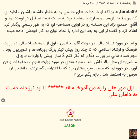
پ
پنج‌شنبه ۱۷ اسفند ۱۳۸۵, ۱:۰۹ ب.ظ
س
ت
torabi89
, عزيز اگه اواخر دولت آقاي خاتمي رو به خاطر داشته باشين ، اداره اي
كه مربوط به بازرسي و مبارزه با مفاسد بود به حالت نيمه تعطيل در اومده بود و
آقاي احمدي نژاد اين مسئله رو در اولين مصاحبه اي كه به طور رسمي برگذار كرد
اعلام كرد و گفت از اين به بعد اين اداره با تمام توان به كار خودش ادامه ميده
و اما در مورد فساد مالي در دولت آقاي خاتمي ، اول از همه فساد مالي در وزارت
فرهنگ و ارشاد اسلامي كه تا چند روز پيش تيتر بزرگ روزنامه‌ها و تلويزيون بود ،
دوم فساد مالي در وزرات دفاع كه فكر كنم 2 سال پيش با واردات قاچاق
ماشين‌هاي مدل بالا فاش شد ، مورد بعدي در مورد وزارت علوم ، تحقيقات و فن
آوري در دوره اي كه معين سرپرستش بود كه با اعتراض گسترده‌ي دانشجويان
مجبور به استعفا شد . بازم بگم عزيز ؟
ازل مهر علي را به من آموخته اند ****** تا ابد نيز دلم دست
به دامان علي‌
ب
ا
ل
ا
Old Moderator
JASON