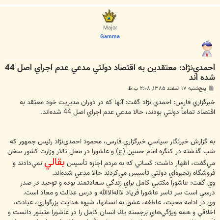
ا
ل
ا
Major
Gamma
احمدي‌نژاد: معتقدين به اقتصاد دولتي مدعي عدم اجراي اصل 44
شده اند
پ
پنج‌شنبه ۱۷ اسفند ۱۳۸۵, ۲:۰۸ ب.ظ
س
ت
خبرگزاري فارس: احمدي ‌نژاد گفت: آنها كه در دوران مديريت خود معتقد به
اقتصاد تماماً دولتي بودند، حالا مدعي عدم اجراي اصل 44 شده‌اند.
به گزارش خبرنگار سياسي خبرگزاري فارس، محمود احمدي‌نژاد رئيس جمهور كه
شب گذشته در كنگره امام حسين (ع) و عاشورا در محل تالار وزارت كشور سخن
بقالي
مي‌گفت، اظهار داشت: كساني كه به مردم اجازه تأسيس
نمي‌دادند و
فروشگاه زنجيره‌اي دولتي تأسيس مي‌كردند حالا مدعي شده‌اند.
وي گفت: عاشورا مكتبي كامل براي زندگي سعادتمند بوده و توحيد در صدر
درسي است سر تاسر عاشورا فرياد لااله‌الاالله و درس عدالت و معاد است.
وي در ادامه محبت، عاطفه، عشق به انسانها، شيوه هدايت بزرگواري، عبادت،
اخلاقي و همه ويژگي‌‌هاي برجسته يك انسان كامل را در عاشورا متبلور دانست و