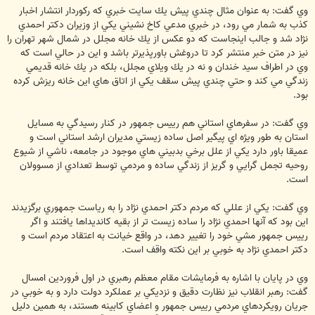
وي گفت: به عنوان مثال چندي پيش يك سايت خبري كه ركوردار انتشار اخبار
كذب به شمار مي رود، در خبري مدعي كاخ نشيني يكي از وزيران دكتر احمدي
نژاد شد و جالب اينجاست كه دو عكس از يك خانه مجلل در شمال شهر تهران را
نيز در متن خبر منتشر كرد تا دروغش باورپذيرتر باشد و اين در حالي است كه
وي در اطراف سيد خندان و نه در يك ويلاي مجلل، بلكه در يك خانه قديمي
زندگي مي كند و حتي چندي پيش سقف يكي از اتاق هاي اين خانه ريزش كرده
بود.
وي گفت: در سفرهاي استاني هم رييس جمهور در كنار رسيدگي به مسايل
استان به طور ويژه اي پيگير اصل ساده زيستي مديران ارشد استاني است و
عميقا باور دارد يكي از علل برخي بدبيني هاي موجود در جامعه، ناشي از شيوع
روحيه تجمل گرايي و گريز از زندگي ساده و مردمي توسط تعدادي از مسوولان
است.
وي گفت: يكي از عللي كه مردم دكتر احمدي نژاد را به رياست جمهوري برگزيدند
اين بود كه آنها احمدي نژاد را ساده زيست تر از بقيه كانديداها يافتند و اگر
رييس جمهور مشي خود را تغيير دهد، در واقع خيانت به اعتقاد مردم است و
دكتر احمدي نژاد به خوبي بر اين نكته واقف است.
وي در پايان با اشاره به فرمايشات مقام معظم رهبري در اول فروردين امسال
گفت: رهبر انقلاب نيز نظارت دقيق و نزديكي بر عملكرد دولت دارد و به خوبي در
جريان رويكردهاي مردمي رييس جمهور و اعضاي كابينه هستند، به همين دليل