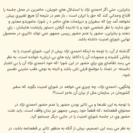
بنابراين، حتي اگر احمدي ن‍ژاد با استدلال هاي خويش، حاضرين در محل جلسه را
اقناع وجداني كند كه حق با ايران است ، باز هم در نتيجه آرا هيچ تغييري پيش
نخواهد آمد چرا كه سفيران و ديپلمات هاي حاضر د ر شورا، مامورندو معذور و
حق ندارند با نظر شخصي خود و با ناديده گرفتن دستور پايتخت هايشان ، راي
دهند و بنابراين، حضور يا عدم حضور رييس جمهور نمي تواند تاثيري در محصول
نهايي شوراي امنيت داشته باشد.
گذشته از آن، با توجه به اينكه احمدي نژاد پيش از اين، شوراي امنيت را به
چالش كشيده و مصوبات آن را «كاغذ پاره هاي بي ارزش» خوانده است، به نظر
مي رسد تقاضاي وي براي حضور در اين شورا -كه خود احمدي ن‍ژاد آن را بي اعتبار
دانسته- در تضاد با مواضع قبلي اش باشد و البته به نوعي عقب نشيني تفسير
شود.
وانگهي، احمدي نژاد، چه چيزي مي خواهد در شوراي امنيت بگويد كه سفير
كشورمان در سازمان ملل از بيان آن عاجز است؟!
با توجه به اين نقدها و بي تاثير بودن حضور يا عدم حضور احمدي نژاد در
محتواي قطعنامه ،كه قطعاً خود رييس جمهور نيز بدان واقف است، بايد علت
حضور وي در جلسه شوراي امنيت را در جايي ديگر جستجو كرد.
به نظر مي رسد اين تصميم، بيش از آنكه به منظور تاثير بر قطعنامه باشد، در