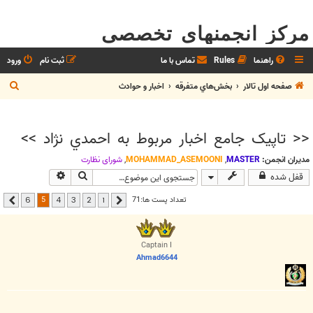
مرکز انجمنهای تخصصی
راهنما
Rules
تماس با ما
ثبت نام
ورود
ج
صفحه اول تالار
بخش‌‌هاي متفرقه
اخبار و حوادث
س
ت
<< تاپيک جامع اخبار مربوط به احمدي نژاد >>
ج
و
مدیران انجمن:
MASTER
,
MOHAMMAD_ASEMOONI
,
شوراي نظارت
جستجو
جستجوی پیشرفت
قفل شده
5
تعداد پست ها:71
6
4
3
2
1
قبلی
بعدی
Captain I
Ahmad6644