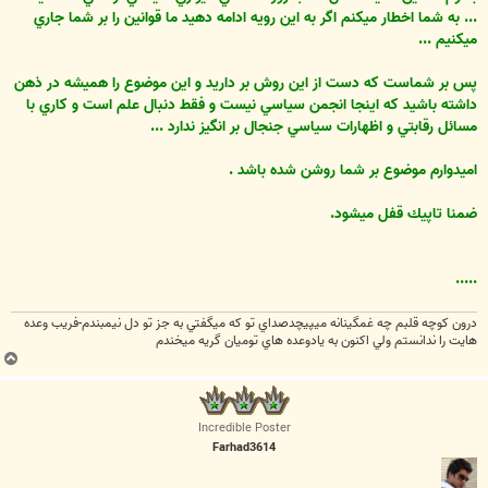
... به شما اخطار ميكنم اگر به اين رويه ادامه دهيد ما قوانين را بر شما جاري
ميكنيم ...
پس بر شماست كه دست از اين روش بر داريد و اين موضوع را هميشه در ذهن
داشته باشيد كه اينجا انجمن سياسي نيست و فقط دنبال علم است و كاري با
مسائل رقابتي و اظهارات سياسي جنجال بر انگيز ندارد ...
اميدوارم موضوع بر شما روشن شده باشد .
ضمنا تاپيك قفل ميشود.
.....
درون كوچه قلبم چه غمگينانه ميپيچدصداي تو كه ميگفتي به جز تو دل نيمبندم-فريب وعده
هايت را ندانستم ولي اكنون به يادوعده هاي توميان گريه ميخندم
ب
ا
ل
ا
Incredible Poster
Farhad3614