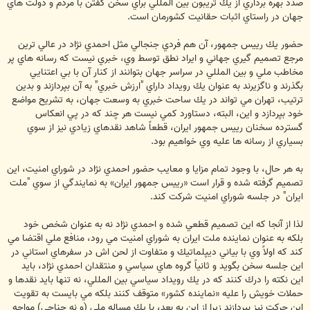
صدد بهره برداري از يك تريبون بين المللي براي سخن گفتن با مردم و دولت هاي
جهان در راستاي اثبات حقانيت كشورمان است.
حضور يك رييس جمهور، آن هم فردي جنجالي مثل احمدي نژاد در عالي ترين
مرجع تصميم گيري جهاني و ايراد نطق توسط وي، خبري نيست كه رسانه هاي پر
مخاطب ملي و بين المللي در سراسر جهان بتوانند از كنار آن با بي اعتنايي
بگذرند و ناگزيرند به عنوان يك رويداد داراي "ارزش خبري" به آن بپردازند و بدين
ترتيب، تهران مي تواند در يك ساحت خبري به وسعت جهان، به تشريح مواضع
خود بپردازد و اين، البته، دستاورد كمي نيست هر چند كه در پي انعكاس
گسترده سخنان رييس جمهور ايران، قطعاً شاهد نقدهاي زيادي نيز از سوي
بسياري از رسانه ها عليه وي خواهيم بود.
به هر حال، با وجود تمام مزايا و معايب حضور احمدي ن‍ژاد در شوراي امنيت، اين
تصميم گرفته شده و قرار است «رييس جمهور ايران» به نمايندگي از سوي "ملت
ايران" در جلسه شوراي امنيت شركت كند.
لذا از آنجا كه اين تصميم قطعي شده و احمدي نژاد نه به عنوان شخص خود
بلكه به عنوان نماينده ملت ايران به شوراي امنيت مي رود، منافع ملي اقتضا مي
كند كه اولاً وي با بياني ديپلماتيك و متفاوت از لحن اش در سفرهاي استاني در
اين جلسه سخن بگويد و ثانياً گروه هاي سياسي و منتقدان احمدي نژاد، بايد
اين نكته را درك كنند كه در يك رويداد سياسي بين المللي، نه تنها بايد نقدها و
حملات خويش را عليه «نماينده كشور» متوقف كنند بلكه مي بايست به تقويت
اين حركت نيز بپردازند زيرا از اين به بعد، با يك مساله ملي (و نه جناحي) مواجه