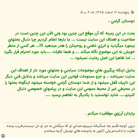
پ
پنج‌شنبه ۱۷ اسفند ۱۳۸۵, ۲:۰۵ ب.ظ
س
ت
دوستان گرامي ،
بحث در اين زمينه كه آن موقع اين چنين بود ولي الآن اين چنين است در
صلاحيت و اهداف اين سايت نيست ... ما بارها اعلام كرديم چرا دنبال بحثهاي
بيمورد ميگرديد و انرژي ذهني و روحيتان را هدر ميدهيد !!!... هر كسي ار منطر
خويش به اين موضوع نگاه ميكند ... و طبعا نظرات ....بايد مورد احترام قرار بگيرد
... اما ظاهرا اين اصل رعايت نميشود ...
بدليل اينكه پيگيري هاي موضوعات سياسي و بحثهاي مورد دار از اهداف اين
سايت نميباشد .. و جزو ممنوعات قوانين اين سايت ميباشد و بدلايل فني ديگر
اين تاپيك قفل ميشود و از شما دوستان گرامي خواسته ميشود اينگونه بحثها را
در محيطي غير از محيط عمومي اين سايت و در پيامهاي خصوصي دنبال
كنيدو..... شايد توانستيد با يكديگر به تفاهم برسيد ....
برايتان آرزوي موفقيت ميكنم .
درون كوچه قلبم چه غمگينانه ميپيچدصداي تو كه ميگفتي به جز تو دل نيمبندم-فريب وعده
هايت را ندانستم ولي اكنون به يادوعده هاي توميان گريه ميخندم
ب