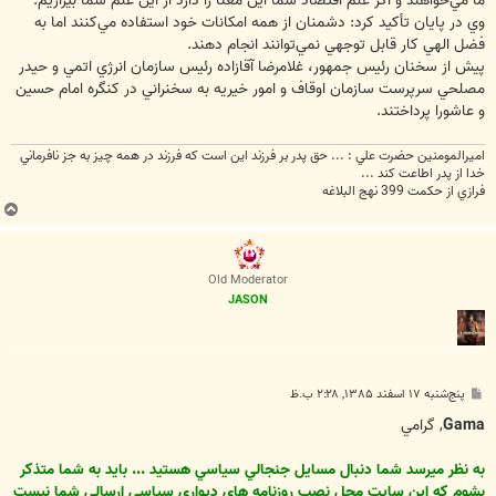
ما مي‌خواهند و اگر علم اقتصاد شما اين معنا را دارد از اين علم شما بيزاريم.
وي در پايان تأكيد كرد: دشمنان از همه امكانات خود استفاده مي‌كنند اما به
فضل الهي كار قابل توجهي نمي‌توانند انجام دهند.
پيش از سخنان رئيس جمهور، غلامرضا آقازاده رئيس سازمان انرژي اتمي و حيدر
مصلحي سرپرست سازمان اوقاف و امور خيريه به سخنراني در كنگره امام حسين
و عاشورا پرداختند.
اميرالمومنين حضرت علي : ... حق پدر بر فرزند اين است كه فرزند در همه چيز به جز نافرماني
خدا از پدر اطاعت كند ...
فرازي از حكمت 399 نهج البلاغه
ب
ا
ل
ا
Old Moderator
JASON
پ
پنج‌شنبه ۱۷ اسفند ۱۳۸۵, ۲:۲۸ ب.ظ
س
ت
Gama
, گرامي
به نظر ميرسد شما دنبال مسايل جنجالي سياسي هستيد ... بايد به شما متذكر
بشوم كه اين سايت محل نصب روزنامه هاي ديواري سياسي ارسالي شما نيست