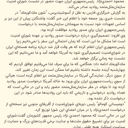
"محمود احمدي‌نژاد" رئيس‌جمهوري ايران جهت حضور در نشست شوراي امنيت
سازمان‌ملل‌متحد رواديد صادر مي‌كند.
به گزارش خبرگزاري فارس به نقل از آسوشيتدپرس،‌ "شون مك‌كورمك" در
نشست خبري روز جمعه خود با اعلام اين خبر گفت:‌ واشنگتن پيش از اين نيز بر
اساس تعهدات خود نسبت به ميهمانان سازمان‌ملل‌متحد با درخواست
رئيس‌جمهوري ايران براي صدور رواديد موافقت كرده بود.
وي افزود: تصميم‌گيري درباره درخواست صدور رواديد بر عهده شوراي امنيت
است اما مشكل ما اين است كه زمان احتمالي اين سفر را نمي‌دانيم زيرا
رئيس‌جمهوري ايران اعلام كرده كه هر وقت قرار شد درباره برنامه هسته‌اي ايران
در شوراي‌امنيت تصميم‌گيري شود به آمريكا خواهد آمد و ما نمي‌دانيم كه اين
نشست چه زماني برگزار خواهد شد.
مك‌كورمك ادامه داد: هنگامي كه ما براي صرف غذا مي‌رفتيم توافق كرديم كه
چهارشنبه آينده جلسه داشته باشيم اما ممكن است اين زمان تغيير كند.
از سوي ديگر، نمايندگي آمريكا در سازمان‌ملل‌متحد نيز اعلام كرده است: هيأتي
از سوي رياست‌جمهوري ايران براي ورود به خاك آمريكا درخواست صدور رواديد
كرده بود تا بتواند در مقر سازمان‌ملل‌متحد حضور يابد و اين در حالي است كه
تعداد رواديد درخواستي و تاريخي كه بايد اين رواديدها صادر شود در اين
درخواست ذكر نشده بود.
"دوميساني كومالو" رئيس دوره‌اي شوراي‌امنيت از آفريقاي جنوبي نيز نسخه‌اي از
درخواست احمدي‌نژاد را در ميان اعضاي اين شورا توزيع كرد.
اين در حالي است كه محمود احمدي نژاد رئيس جمهور كشورمان گفت:شوراي
امنيت جز براي تضييع حقوق ملت‌ها و جنايت برخي قدرت‌هاي بزرگ و حمايت از
سياست استكبار هيچ نقشي ندارد.