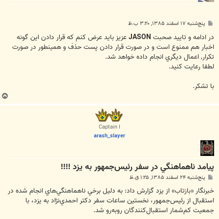
پ
پنج‌شنبه ۱۷ اسفند ۱۳۸۵, ۳:۲۰ ب.ظ
س
ت
در ادامه و تاييد صحبت
JASON
عزيز بايد عرض کنم که قرار دادن اين گونه
اخبار هم ممنوع است و در صورت قرار دادن پست حذف و همينطور در صورت
تکرار, اعمال ديگري انجام داده خواهد شد.
لطفا رعايت کنيد.
با تشکر.
ب
ا
ل
ا
Captain I
arash_slayer
پيامد ناهماهنگي در سفر رئيس‌جمهور به يزد !!!!
پ
پنج‌شنبه ۲۴ اسفند ۱۳۸۵, ۱:۲۵ ق.ظ
س
ت
خبرنگار «بازتاب» از يزد گزارش داد: به دليل برخي ناهماهنگي‌هاي انجام شده در
استقبال از رئيس‌جمهور، نخستين ساعات سفر دكتر احمدي‌نژاد به يزد، با
جمعيت كم‌شمار استقبال‌كنندگان روبه‌رو شد.