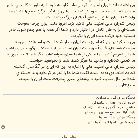
وي ادامه داد: شوراي امنيت اگر مي‌تواند كارنامه‌ خود را به طور آشكار براي ملتها
منتشر كند تا مشخص شود در كجا حق ملتي را به آنها برگردانده چرا كه هر جا
وارد شدند براي دفاع از منافع قدرتهاي بزرگ بوده است.
رئيس شوراي عالي امنيت ملي تاكيد كرد: امروز ملت ايران چرخه سوخت
هسته‌اي را به طور كامل در اختيار دارد و شما اگر همه با هم جمع شويد قادر
نيستيد جلو حركت ملت ايران را بگيريد.
وي با تاكيد بر اين كه امروز ملت ايران بيدار شده است و استفاده از چرخه
سوخت هسته‌اي قانوناً حق ملت ايران است اظهار داشت: مي‌گويند مي‌خواهيم
شما را تحريم كنيم. اما ما كي از شما چيزي خواسته‌ايم مگر شما تا به امروز به
ما كمكي كرده‌ايد و بدانيد ما هرگز كمك شما را نخواهيم خواست.
رئيس شوراي عالي امنيت ملي با اشاره به اين كه ايران در 27 سال گذشته
تحريم اقتصادي بوده است،گفت: شما ما را تحريم كرده‌ايد و ما هسته‌اي
شده‌ايم حال تحريم كنيد تا پله‌هاي بعدي پيشرفت ملت ايران را ببينيد.
منبع:فارس
پاسگاه مرزي گدار... سراوان
جاده زابل به زاهدان ...تاسوکي
تقاطع بلوار بزرگمهر و معلم... زاهدان
بلوار ثارلله مجتمع نسترن ...زاهدان
پاسگاه مرزي ناجا... سراوان
تاريخ هيچ کدام را از ياد نخواهد برد...
ب
ا