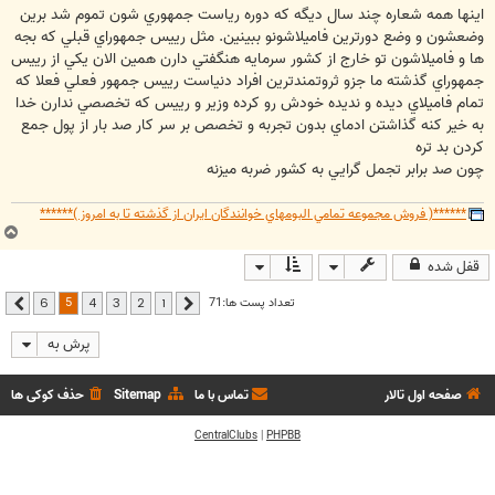
ت
اينها همه شعاره چند سال ديگه كه دوره رياست جمهوري شون تموم شد برين
وضعشون و وضع دورترين فاميلاشونو ببينين. مثل رييس جمهوراي قبلي كه بجه
ها و فاميلاشون تو خارج از كشور سرمايه هنگفتي دارن همين الان يكي از رييس
جمهوراي گذشته ما جزو ثروتمندترين افراد دنياست رييس جمهور فعلي فعلا كه
تمام فاميلاي ديده و نديده خودش رو كرده وزير و رييس كه تخصصي ندارن خدا
به خير كنه گذاشتن ادماي بدون تجربه و تخصص بر سر كار صد بار از پول جمع
كردن بد تره
چون صد برابر تجمل گرايي به كشور ضربه ميزنه
******( فروش مجموعه تمامي البومهاي خوانندگان ايران از گذشته تا به امروز )******
ب
ا
قفل شده
ل
ا
5
تعداد پست ها:71
6
4
3
2
1
قبلی
بعدی
پرش به
صفحه اول تالار
تماس با ما
Sitemap
حذف کوکی ها
CentralClubs
|
PHPBB