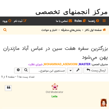
مرکز انجمنهای تخصصی
راهنما
Rules
تماس با ما
ثبت نام
ورود
ج
صفحه اول تالار
بخش‌‌هاي متفرقه
اخبار و حوادث
س
ت
بزرگترين سفره هفت سين در عباس آباد مازندران
ج
پهن مي‌شود
و
مدیران انجمن:
MASTER
,
MOHAMMAD_ASEMOONI
,
شوراي نظارت
جستجو
جستجوی پیش
ارسال پست
تعداد پست ها:1 • صفحه
1
از
1
Old Moderator
Leila