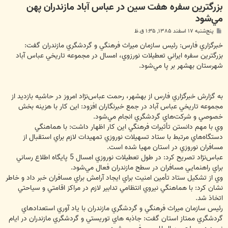
بزرگترين سفره هفت سين در عباس آباد مازندران پهن
مي‌شود
پ
پنج‌شنبه ۱۷ اسفند ۱۳۸۵, ۱:۳۵ ق.ظ
س
ت
خبرگزاري فارس: رئيس سازمان ميراث فرهنگي و گردشگري مازندران گفت:
بزرگترين سفره ايراني تعطيلات نورزوي، امسال در مجموعه تاريخي عباس آباد
شهرستان بهشهر بر پا مي‌شود.
به گزارش خبرگزاري فارس از بهشهر، رحمت عباس‌نژاد امروز در حاشيه بازديد از
مجموعه تاريخي عباس آباد در جمع خبرنگاران افزود: اين كار با هزينه بخش
خصوصي و شركت‌هاي گردشگري انجام مي‌شود.
وي با مهم دانستن تأثيرات فرهنگي اين كار اظهار داشت: با هماهنگي
دستگاه‌هاي مرتبط با ستاد تسهيلات نوروزي تمهيدات لازم براي استقبال از
مسافران نوروزي در استان مهيا شده است.
عباس‌نژاد تصريح كرد: در طول تعطيلات نوروزي امسال 5 پايگاه اطلاع رساني
براي راهنمايي مسافران در سطح مازندران فعال مي‌شود.
وي از تشكيل ستاد تأمين امنيت براي ايجاد آرامش براي مسافران خبر داد و خاطر
نشان كرد: با هماهنگي نيروي انتظامي تدابير لازم در مراكز اقامتي و سياحتي
اتخاذ شد.
رئيس سازمان ميراث فرهنگي و گردشگري مازندران با ياد آوري استعدادهاي
گردشگري ممتاز استان گفت: جاذبه هاي توريستي و گردشگري مازندران در ايام