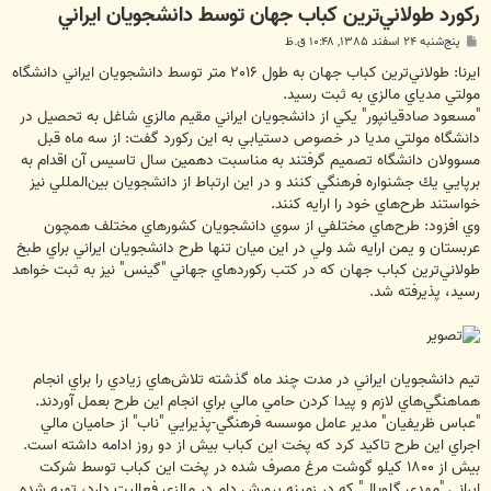
ركورد طولاني‌ترين كباب جهان توسط دانشجويان ايراني
پ
پنج‌شنبه ۲۴ اسفند ۱۳۸۵, ۱۰:۴۸ ق.ظ
س
ت
ایرنا: طولاني‌ترين كباب جهان به طول ‪ ۲۰۱۶‬متر توسط دانشجويان ايراني دانشگاه
مولتي مدياي مالزي به ثبت رسيد.
"مسعود صادقيانپور" يكي از دانشجويان ايراني مقيم مالزي شاغل به تحصيل در
دانشگاه مولتي مديا در خصوص دستيابي به اين ركورد گفت: از سه ماه قبل
مسوولان دانشگاه تصميم گرفتند به مناسبت دهمين سال تاسيس آن اقدام به
برپايي يك جشنواره فرهنگي كنند و در اين ارتباط از دانشجويان بين‌المللي نيز
خواستند طرح‌هاي خود را ارايه كنند.
وي افزود: طرح‌هاي مختلفي از سوي دانشجويان كشورهاي مختلف همچون
عربستان و يمن ارايه شد ولي در اين ميان تنها طرح دانشجويان ايراني براي طبخ
طولاني‌ترين كباب جهان كه در كتب ركوردهاي جهاني "گينس" نيز به ثبت خواهد
رسيد، پذيرفته شد.
تيم دانشجويان ايراني در مدت چند ماه گذشته تلاش‌هاي زيادي را براي انجام
هماهنگي‌هاي لازم و پيدا كردن حامي مالي براي انجام اين طرح بعمل آوردند.
"عباس ظريفيان" مدير عامل موسسه فرهنگي-پذيرايي "ناب" از حاميان مالي
اجراي اين طرح تاكيد كرد كه پخت اين كباب بيش از دو روز ادامه داشته است.
بيش از ‪ ۱۸۰۰‬كيلو گوشت مرغ مصرف شده در پخت اين كباب توسط شركت
ايراني "مهدي گلوبال" كه در زمينه پرورش دام در مالزي فعاليت دارد، تهيه شده