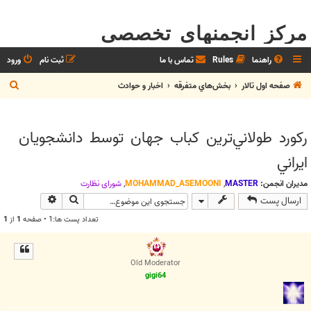
مرکز انجمنهای تخصصی
راهنما
Rules
تماس با ما
ثبت نام
ورود
ج
صفحه اول تالار
بخش‌‌هاي متفرقه
اخبار و حوادث
س
ت
ركورد طولاني‌ترين كباب جهان توسط دانشجويان
ج
ايراني
و
مدیران انجمن:
MASTER
,
MOHAMMAD_ASEMOONI
,
شوراي نظارت
جستجو
جستجوی پیش
ارسال پست
تعداد پست ها:1 • صفحه
1
از
1
Old Moderator
gigi64