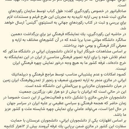
است.
صادقيانپور در خصوص ركوردگيري گفت: طول كباب توسط سازمان ركوردهاي
مالزي ثبت شده و پس ارايه تاييديه به مجريان اين طرح فيلم و مستندات لازم
براي بررسي و ثبت در كتاب ركوردهاي جهاني به انستيتوي "گينس" ارسال خواهد
شد.
در حاشيه اين ركوردگيري، يك نمايشگاه فرهنگي نيز براي بزرگداشت دهمين
سالگرد دانشگاه مولتي مديا برپا شده كه در آن كشورهاي مختلف به ارايه و
معرفي آثار فرهنگي و بومي خود پرداختند.
بر اساس مشاهدات خبرنگار ايرنا و اذعان دانشجويان ايراني در دانشگاه مذكور كه
تمام تلاش خود را براي ارايه تصوير فرهنگي مناسبي از ايران در اين نمايشگاه به
خرج داده‌اند، غرفه كشور ما به هيچ وجه درخور نمايش چهره فرهنگي ايران
نيست.
كمبود امكانات و عدم پشتيباني مناسب توسط مراجع فرهنگي و ديپلماتيك
ايراني در مالزي منجر به ارايه تصويري ضعيف و رنجور از تمدن‌وفرهنگ ايران زمين
در ميان دانشجويان مالزيايي و بين‌المللي اين دانشگاه شده است.
اين در حالي است كه ايرانيان با بيش از دو هزار نفر، بزرگترين جمعيت
دانشجويان خارجي مالزي را تشكيل داده و فعاليت‌هايي از اين دست خصوصا در
زمان حاضر كه هجمه فرهنگي و سياسي عظيمي بر عليه ايران در سراسر جهان
در حال اجرا است، مي‌تواند عاملي براي نمايش چهره شايسته ملت و كشور عزيز
ما باشد.
بر اساس اظهارات يكي از دانشجويان ايراني، دانشجويان عربستان با حمايت
سفارت اين كشور در مالزي ضمن برپايي يك غرفه آبرومند بيش از ‪۱۲‬هزار كتابچه