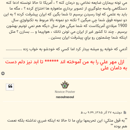
مي تونه بيماران ضايعه نخاعي رو درمان كنه ؟ ، آمريكا تا حالا تونسته ادعا كنه
دستگاهي واسه جلوگيري از تصوير برداري ماهواره ها اختراع كرده ؟ ، مگه ما
بايد به علمي كه اونا رسيدن برسيم تا شما بگين كه ايران پيشرفت كرده ؟ به اين
دو نمونه فوق شما چي ميگين ؟ نكنه دو نمونه بالا مربوط به تكنولوژي سال
1900 ميلادي آمريكاست كه شما ميگي هزار سال ديگه هم نمي تونيم بهشون
برسيم . چند تا كشور غير از ايران مي تونن تانك ، هواپيما و ... بسازن ؟ مثل
اينكه شما چشمتون رو براي پيشرفت ايران بستين .
آدمي كه خوابه رو ميشه بيدار كرد اما كسي كه خودشو به خواب زده ..............
ازل مهر علي را به من آموخته اند ****** تا ابد نيز دلم دست
به دامان علي‌
ب
ا
ل
ا
Novice Poster
rasoulrasoul
پ
دوشنبه ۲۷ آذر ۱۳۸۵, ۹:۴۹ ب.ظ
س
ت
""به قول متکي: اين تحريمها براي ما تا حالا نه اينکه ضرري نداشته بلکه نعمت
هم بوده ""