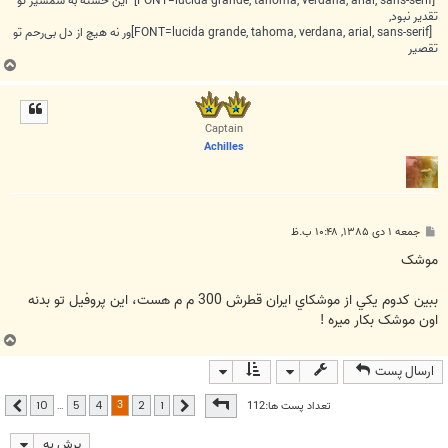
[FONT=lucida grande, tahoma, verdana, arial, sans-serif] این خسته به شمشیر تو
تقدیر نبود,
[FONT=lucida grande, tahoma, verdana, arial, sans-serif]ور نه هیچ از دل بی‌رحم تو
تقصیر
ب
ا
ل
ا
Captain
Achilles
پ
جمعه ۱ دی ۱۳۸۵, ۱۰:۴۸ ب.ظ
س
ت
موشک
ببين کدوم يکي از موشکاي ايران قطرش 300 م م هست، اين پروفيل تو بدنه
اون موشک بکار ميره !
ب
ا
ارسال پست
ل
ا
صفحه
3
از
10
3
تعداد پست ها:112
…
10
5
4
2
1
قبلی
بعدی
پرش به