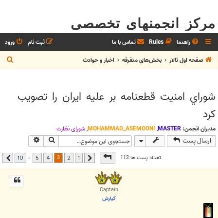
مرکز انجمنهای تخصصی
راهنما
Rules
تماس با ما
ثبت نام
ورود
ج
صفحه اول تالار
بخش‌‌هاي متفرقه
اخبار و حوادث
س
ت
شوراي امنيت قطعنامه بر عليه ايران را تصويب
ج
کرد
و
مدیران انجمن:
MASTER
,
MOHAMMAD_ASEMOONI
,
شوراي نظارت
جستجو
جستجوی پیشر
ارسال پست
صفحه
3
از
10
3
تعداد پست ها:112
…
10
5
4
2
1
قبلی
بعدی
Captain
كيارش