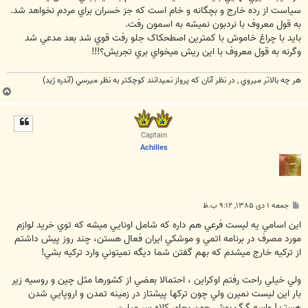
سياست از رده خارج و بچگانه و خام است که جز خسران براي مردم نخواهد شد.
به قول معروف با نردبون نميشه به اسمون رفت.
بايد با چراغ خاموش با کمترين اصطحکاک جلو رفت قوي شد بعد مدعي شد
وگرنه به قول معروف با اين ريش ميخواي بري تجريش؟!!!
هر چه بالاتر ميروي , در نظر آنان که پرواز نميدانند کوچکتر به نظر ميرسي (آندره ژيد)
ب
ا
ل
ا
Captain
Achilles
پ
جمعه ۱ دی ۱۳۸۵, ۹:۱۲ ب.ظ
س
ت
اين اسامي يه ليست فرعي هم داره که شامل اونايي میشه که توي خريد لوازم
مورد مصرف در برنامه اتمي و موشکي ايران فعال هستن، چند روز پيش داشتم
از ترکيه خارج ميشدم که بهم گفتن شما ديگه نميتوني وارد ترکيه بشي!
ولي خيلي راحت رفتم اوکراين ، احتمالا بعضي از کشورها مثل چين و روسيه زير
بار اين ليست نميرن ولي چون ترکها پيشتاز در زمينه تمدن و اروپايي شدن
هستن! واسه گرگ بوش جون بجاي کلاه سر ميارن.