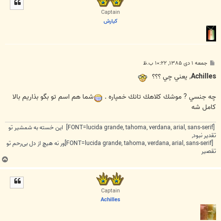
ا
Captain
كيارش
پ
جمعه ۱ دی ۱۳۸۵, ۱۰:۲۲ ب.ظ
س
ت
Achilles
, يعني چي ؟؟؟
چه جنسي ? موشك كلاهك تانك خمپاره .
شما هم اسم تو بگو بذاريم بالا
كامل شه
[FONT=lucida grande, tahoma, verdana, arial, sans-serif] این خسته به شمشیر تو
تقدیر نبود,
[FONT=lucida grande, tahoma, verdana, arial, sans-serif]ور نه هیچ از دل بی‌رحم تو
تقصیر
ب
ا
ل
ا
Captain
Achilles