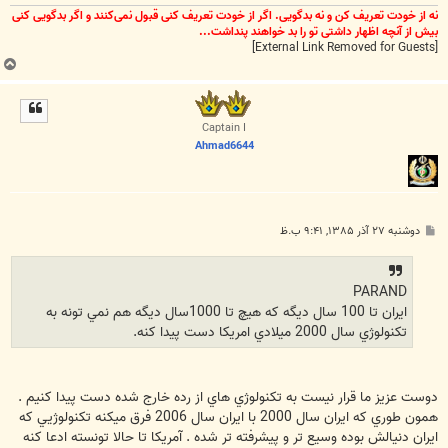
نه از خودت تعریف کن و نه بدگویی. اگر از خودت تعریف کنی قبول نمی‌کنند و اگر بدگویی کنی
بیش از آنچه اظهار داشتی تو را بد خواهند پنداشت...
[External Link Removed for Guests]
ب
ا
ل
ا
Captain I
Ahmad6644
پ
دوشنبه ۲۷ آذر ۱۳۸۵, ۹:۴۱ ب.ظ
س
ت
PARAND
ايران تا 100 سال ديگه كه هيچ تا 1000سال ديگه هم نمي تونه به
تكنولوژي سال 2000 ميلادي امريكا دست پيدا كنه.
دوست عزيز ما قرار نيست به تكنولوژي هاي از رده خارج شده دست پيدا كنيم .
همون طوري كه ايران سال 2000 با ايران سال 2006 فرق ميكنه تكنولوژيي كه
ايران دنيالش بوده وسيع تر و پيشرفته تر شده . آمريكا تا حالا تونسته ادعا كنه