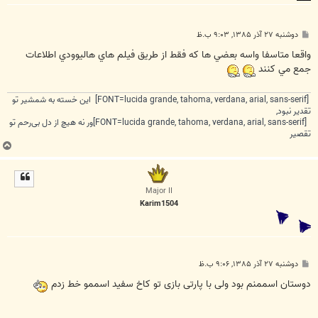
پ
دوشنبه ۲۷ آذر ۱۳۸۵, ۹:۰۳ ب.ظ
س
ت
واقعا متاسفا واسه بعضي ها كه فقط از طريق فيلم هاي هاليوودي اطلاعات
جمع مي كنند
[FONT=lucida grande, tahoma, verdana, arial, sans-serif] این خسته به شمشیر تو
تقدیر نبود,
[FONT=lucida grande, tahoma, verdana, arial, sans-serif]ور نه هیچ از دل بی‌رحم تو
تقصیر
ب
ا
ل
ا
Major II
Karim1504
پ
دوشنبه ۲۷ آذر ۱۳۸۵, ۹:۰۶ ب.ظ
س
ت
دوستان اسممنم بود ولی با پارتی بازی تو کاخ سفید اسممو خط زدم