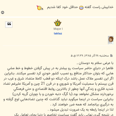
خداییش راست گفته
حداقل خود کفا شدیم
ب
ا
ل
ا
Major I
taktaz
پ
سه‌شنبه ۲۸ آذر ۱۳۸۵, ۱۲:۳۶ ق.ظ
س
ت
با عرض سلام به دوستان ,
ظاهرا در دنياي حاضر سياست رو بيشتر به در پيش گرفتن خطوط و خط مشي
هايي که بتوان حداکثر منافع رو نصيب کشور خودي کرد تفسير ميکنند. بنابراين
اگر اين تفسير ملاک عمل باشد درک اينکه دو قطب کاملا متضاد شرق و غرب در
قرن بيستم با سمبليت آمريکا و شوروي و در قرن 21 چين و آمريکا عليرغم تضاد
شديد فکري و زندگي آنها چطور از بالاترين روابط اقتصادي و حتي فرهنگي
برخوردارند مشکل نخواهد بود.(با گرگ دنبه خوردن و با چوپان گريه کردن)
بنابراين سياست در اينجا ميگويد نبايد گذاشت که چنين تضادهايي اوج گرفته و
به درگيري بيانجامد که همه ضرر خواهند کرد .
لذا در اينجا رابطه به يک ضرورت تبديل ميشود .
در نتيجه گيري نهايي بايد گفت سياست تخاصم با دنيا بجاي تعامل يک