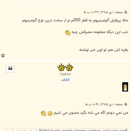
پ
جمعه ۱ دی ۱۳۸۵, ۱۰:۳۳ ب.ظ
س
ت
مثلا پروفيل آلومينييوم به قطر 300م م از سخت ترين نوع آلومينيوم
خب اين ديگه معلومه مصرفش چيه
بقیه اش هم تو اون خبر نوشته
ب
ا
ل
ا
Captain
كيارش
پ
جمعه ۱ دی ۱۳۸۵, ۱۰:۴۱ ب.ظ
س
ت
من نمي دونم اگه مي شه بگيد ممنون مي شيم