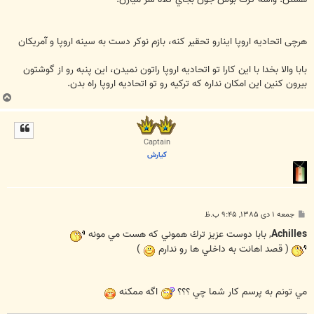
هرچی اتحادیه اروپا اینارو تحقیر کنه، بازم نوکر دست به سینه اروپا و آمریکان
بابا والا بخدا با این کارا تو اتحادیه اروپا راتون نمیدن، این پنبه رو از گوشتون
بیرون کنین این امکان نداره که ترکیه رو تو اتحادیه اروپا راه بدن.
ب
ا
ل
ا
Captain
كيارش
پ
جمعه ۱ دی ۱۳۸۵, ۹:۴۵ ب.ظ
س
ت
Achilles
, بابا دوست عزيز ترك هموني كه هست مي مونه
( قصد اهانت به داخلي ها رو ندارم
)
‌مي تونم به پرسم كار شما چي ؟؟؟
اگه ممكنه