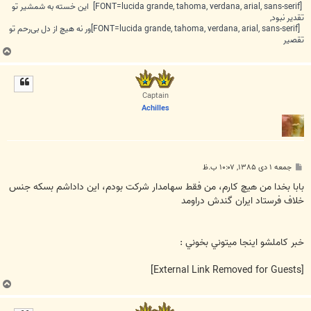
[FONT=lucida grande, tahoma, verdana, arial, sans-serif] این خسته به شمشیر تو
تقدیر نبود,
[FONT=lucida grande, tahoma, verdana, arial, sans-serif]ور نه هیچ از دل بی‌رحم تو
تقصیر
ب
ا
ل
ا
Captain
Achilles
پ
جمعه ۱ دی ۱۳۸۵, ۱۰:۰۷ ب.ظ
س
ت
بابا بخدا من هيچ کارم، من فقط سهامدار شرکت بودم، اين داداشم بسکه جنس
خلاف فرستاد ايران گندش دراومد
خبر کاملشو اينجا ميتوني بخوني :
[External Link Removed for Guests]
ب
ا
ل