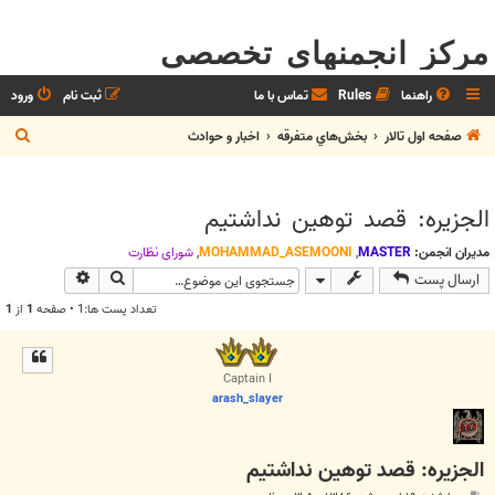
مرکز انجمنهای تخصصی
راهنما
Rules
تماس با ما
ثبت نام
ورود
ج
صفحه اول تالار
بخش‌‌هاي متفرقه
اخبار و حوادث
س
ت
الجزيره: قصد توهين نداشتيم
ج
و
مدیران انجمن:
MASTER
,
MOHAMMAD_ASEMOONI
,
شوراي نظارت
جستجو
جستجوی پیش
ارسال پست
تعداد پست ها:1 • صفحه
1
از
1
Captain I
arash_slayer
الجزيره: قصد توهين نداشتيم