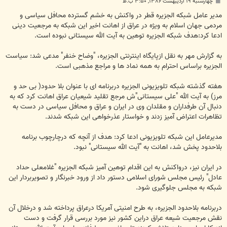
پ
چهارشنبه ۱۹ اردیبهشت ۱۳۸۶, ۳:۵۰ ب.ظ
س
ت
مدیر عامل شبکه الجزیره قطر در واکنش به خشم گسترده محافل سیاسی و
مردمی جهان اسلام به ویژه در عراق از اهانت اخیر این شبکه به مرجعیت دینی
ادعا کرد:هدف شبکه الجزیره توهین به آیت الله سیستانی نبوده است.
به گزارش مهر به نقل ازپایگاه اینترنتی الجزیره، "وضاح خنفر" مدعی شد: سیاست
الجزیره براساس احترام به همه نماد ها و مراجع مذهبی است.
هفته گذشته شبکه تلویزیونی الجزیره دربرنامه ای با عنوان بلا حدود( بی حد و
مرز) به آیت الله "علی سیستانی"ش مرجع تقلید شیعیان عراق اهانت کرد که به
دنبال آن طرفداران و مقلدان وی در ایران و عراق و محافل سیاسی در دست به
تظاهرات اعتراض آمیز زدند و خواستار عذرخواهی این شبکه شدند.
مدیرعامل این شبکه تلویزیونی ادعا کرد: هدف از آنچه که درچارچوب برنامه
بلاحدود پخش شد، اهانت به "آیت الله سیستانی" نبود.
در ایران نیز، درواکنش به این اقدام توهین آمیز شبکه الجزیره "غلامعلی حداد
عادل" رئیس مجلس شورای اسلامی دستور داد از ورود خبرنگار و تصویربردار این
شبکه به مجلس جلوگیری شود.
دربرنامه بلاحدود الجزیره، به طرح امنیتی آمریکا درعراق پرداخته شد و درخلال آن
نقش مرجعیت شیعه عراق دراین کشور نیز مورد بررسی قرار گرفت و دست