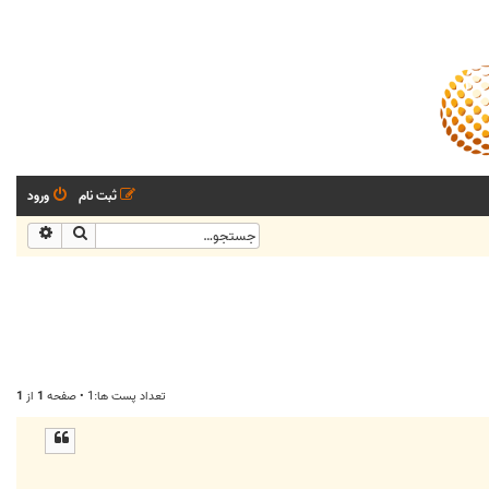
ثبت نام
ورود
جستجو
جستجو
تعداد پست ها:1 • صفحه
1
از
1