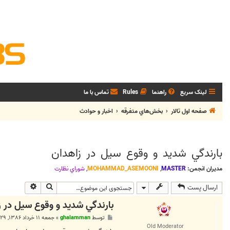
لینک سریع
راهنما
Rules
تماس با ما
صفحه اول تالار
بخش‌‌هاي متفرقه
اخبار و حوادث
بارندگي شديد و وقوع سيل در زاهدان
مدیران انجمن:
MASTER
,
MOHAMMAD_ASEMOONI
,
شوراي نظارت
جستجو
جستجوی پی
ارسال پست
بارندگي شديد و وقوع سيل در ز
پ
توسط
ghalamman
»
جمعه ۱۱ خرداد ۱۳۸۶, ۷:۲۹ ب.ظ
س
Old Moderator