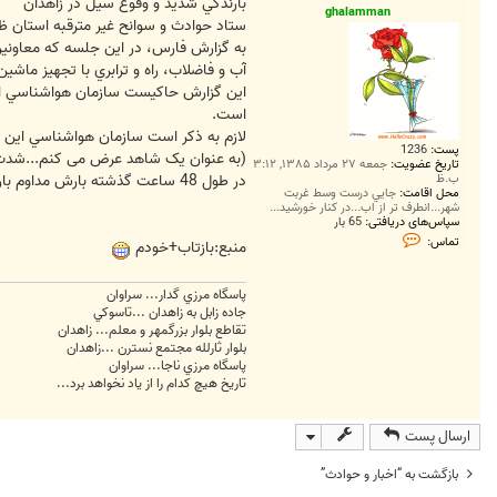
ت
بارندگي شديد و وقوع سيل در زاهدان
ghalamman
ستاد حوادث و سوانح غير مترقبه استان ظه
به گزارش فارس، در اين جلسه كه معاونين 
آب و فاضلاب، راه و ترابري با تجهيز ماشين
است.
لازم به ذكر است سازمان هواشناسي اين مي
پست:
1236
(به عنوان یک شاهد عرض می کنم...شدت رعد
تاریخ عضویت:
جمعه ۲۷ مرداد ۱۳۸۵, ۳:۱۲
ب.ظ
در طول 48 ساعت گذشته بارش مداوم باران شهر رو به یک شهر کاملا خیس و سیل زده تبدیل کرده! بارش تگرگ رو هم به به بارندگی اضافه کنید...واقعا کم سابقه بودشاید هم بی سابقه....)
محل اقامت:
جايي درست وسط غربت
شهر...انطرف تر از اب...در کنار خورشيد...
سپاس‌های دریافتی:
65 بار
ت
تماس:
منبع:بازتاب+خودم
م
ا
س
g
پاسگاه مرزي گدار... سراوان
h
جاده زابل به زاهدان ...تاسوکي
a
تقاطع بلوار بزرگمهر و معلم... زاهدان
l
بلوار ثارلله مجتمع نسترن ...زاهدان
a
پاسگاه مرزي ناجا... سراوان
m
m
تاريخ هيچ کدام را از ياد نخواهد برد...
a
n
ارسال پست
بازگشت به “اخبار و حوادث”