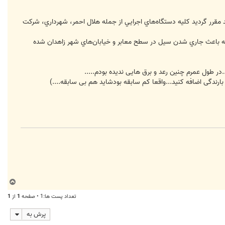
 مقرر گرديد كليه دستگاه‌هاي اجرايي از جمله هلال احمر، شهرداري، شركت
دگي را در مدت كمتر از 30 دقيقه 4/14 ميليمتر اعلام نموده است كه باعث جاري شدن سيل در سطح معابر و خيابان‌هاي شهر زاهدان شده
ر طول عمرم چنین رعد و برق هایی ندیده بودم.....
ب
ا
تعداد پست ها:1 • صفحه
1
از
1
ل
ا
پرش به