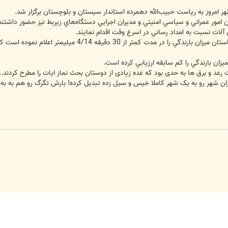
ر امروز به رياست حبيب‌الله دهمرده استاندار سيستان و بلوچستان برگزار شد.
امور عمراني و سياسي امنيتي و مديران اجرايي دستگاه‌هاي زيربط نيز حضور داشتند
‌ آلات نسبت به امداد رساني در اسرع وقت اقدام نمايند.
اين گزارش حاكيست سازمان هواشناسي استان ميزان بارن
زان بارندگي را كم سابقه ارزيابي كرده است.
 و برق ها به حدی بود که عده زیادی از دوستان بحث نماز ایات را مطرح کردند...د