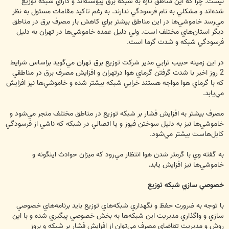
نيست. چرا كه اين مناطق تازه به شبكه برق پيوسته‌اند و داراي شبكه توزيع
شده‌اند و مشكلي به نام فرسودگي ندارند. به رغم تاكيد مقامات مسئول به نظر
مي‌رسد خاموشي‌ها در اين مناطق بيشتر براي كاهش بار مصرف برق در مناطق
ديگر استان‌هاي مختلف است. ولي دليل عمده خاموشي‌ها در تهران به دليل
فرسودگي شبكه و شدت گرما است.
در اين زمينه حبيب ترابي مدير شركت توزيع برق تهران مي‌گويد براساس شرايط
2 روز اخير با شدت گرفتن گرماي هوا درتهران و افزايش مصرف برق در مناطقي
كه با گرماي هوا مواجه هستند خرابي شبكه بيشتر شده و خاموشي‌ها نيز افزايش
مي‌يابد.
مصرف بيشتر به افزايش فشار بر شبكه توزيع در مناطق مختلف منجر مي‌شود و
خاموشي‌ها نيز به دليل سوختن فيوز و يا اتصالي در شبكه كه ناشي از فرسودگي
كابل‌هاست بيشتر مي‌شود.
به گفته وي با گرمتر شدن هوا انتظار مي‌رود كه ميزان حوادث اينگونه و
خاموشي‌ها نيز افزايش يابد.
خصوصي سازي شبكه توزيع
با توجه به ضرورت حفظ و نگهداري شبكه‌هاي توزيع بايد برنامه‌هاي خصوصي
سازي و واگذاري مديريت اين شبكه‌ها به بخش خصوصي پيگيري شده و با اين
روش و مديريت تقاضاي مصرف مي‌توان از افزايش فشار بر شبكه و بروز