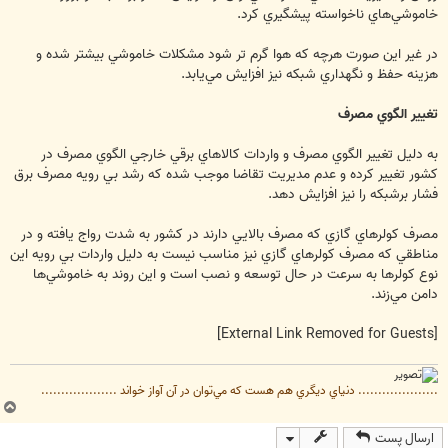
خاموشي‌هاي ناخواسته پيشگيري كرد.
در غير اين صورت هرچه كه هوا گرم تر شود مشكلات خاموشي بيشتر شده و
هزينه حفظ و نگهداري شبكه نيز افزايش مي‌يابد.
تغيير الگوي مصرف
به دليل تغيير الگوي مصرف و واردات كالا‌هاي برقي خارجي الگوي مصرف در
كشور تغيير كرده و عدم مديريت تقاضا موجب شده كه رشد بي رويه مصرف برق
فشار برشبكه را نيز افزايش دهد.
مصرف كولر‌هاي گازي كه مصرف بالايي دارند در كشور به شدت رواج يافته و در
مناطقي كه مصرف كولر‌هاي گازي نيز مناسب نيست به دليل واردات بي رويه اين
نوع كولر‌ها به سرعت در حال توسعه و نصب است و اين روند به خاموشي‌ها
دامن مي‌زند.
[External Link Removed for Guests]
.................... دنياي ديگري هم هست كه مي‌توان در آن آواز خواند ...................
ب
ا
ارسال پست
ل