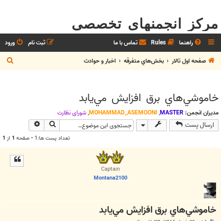
مرکز انجمنهای تخصصی
راهنما
Rules
تماس با ما
ثبت نام
ورود
ج
صفحه اول تالار
بخش‌‌هاي متفرقه
اخبار و حوادث
س
ت
خاموشي‌هاي برق افزايش مي‌يابد
ج
و
مدیران انجمن:
MASTER
,
MOHAMMAD_ASEMOONI
,
شوراي نظارت
جستجو
جستجوی پیش
ارسال پست
تعداد پست ها:1 • صفحه
1
از
1
Captain
Montana2100
خاموشي‌هاي برق افزايش مي‌يابد