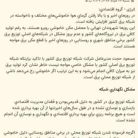
پ
شنبه ۲۶ خرداد ۱۳۸۶, ۱۱:۳۹ ب.ظ
س
ت
انرژی - گروه اقتصادي:
در روز‌هاي اخير و با بالا رفتن گرماي هوا خاموشي‌هاي مختلف و ناخواسته در
شبكه برق كشور افزايش يافته است.
اين روزها شهروندان تهراني با معضل مكرر خاموشي روبرو هستند. به رغم توليد
كافي برق در نيروگاه‌هاي كشور و عدم بروز مشكل در شبكه‌هاي اصلي توزيع برق
كشور برخي مناطق شهري و روستايي در روز‌هاي اخير با قطع مكرر برق مواجه
هستند است.
مسعود حجت مديرعامل شركت شبكه توزيع برق كشور با تاكيد براينكه شبكه
توزيع برق اصلي كشور با مشكل خاصي مواجه نيست خاطر نشان كرد توليد برق
نيز به ميزان كافي انجام مي‌شود و به اين ترتيب اگر خاموشي رخ مي‌دهد ناشي
از شبكه توزيع محلي برق است.
مشكل نگهداري شبكه
شبكه توزيع برق در كشور به دليل قديمي‌بودن و فقدان مديريت اقتصادي
بازسازي و نوسازي نشده و در طول سال‌هاي اخيرتنها از آن بهره برداري شده
است و هيچ برنامه ريزي براي بهره برداري اقتصادي و نگهداري و نوسازي آن انجام
نشده است.
اگرچه فرسوده شدن شبكه توزيع محلي در برخي مناطق روستايي دليل خاموشي