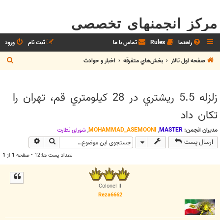
مرکز انجمنهای تخصصی
راهنما
Rules
تماس با ما
ثبت نام
ورود
ج
صفحه اول تالار
بخش‌‌هاي متفرقه
اخبار و حوادث
س
ت
زلزله 5.5 ريشتري در 28 کيلومتري قم، تهران را
ج
تکان داد
و
مدیران انجمن:
MASTER
,
MOHAMMAD_ASEMOONI
,
شوراي نظارت
جستجو
جستجوی پیش
ارسال پست
تعداد پست ها:12 • صفحه
1
از
1
Colonel II
Reza6662