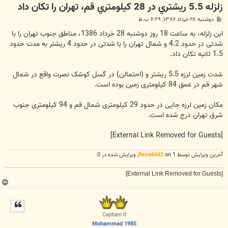
زلزله 5.5 ريشتري در 28 کيلومتري قم، تهران را تکان داد
پ
دوشنبه ۲۸ خرداد ۱۳۸۶, ۶:۲۹ ب.ظ
س
ت
این زلزله، به ساعت 18 روز دوشنبه 28 خرداد 1386، مناطق جنوب تهران را با
شدتی در حدود 4.2 و شمال تهران را با شدتی در حدود 4 ریشتر به مدت حدود
1.5 ثانیه تکان داد.
شدت زمین لرزه 5.5 ریشتر و (احتمالن) در گسل کوشک نصرت واقع در شمال
شهر قم در عمق 84 کیلومتری زمین بوده است.
مکان زمین لرزه جایی در حدود 29 کیلومتری شمال قم و 94 کیلومتری جنوب
شرق تهران درج شده است.
[External Link Removed for Guests]
آخرین ويرايش توسط 1 on
Reza6662
, ويرايش شده در 0.
[External Link Removed for Guests]
ب
ا
ل
ا
Captain II
Mohammad 1985