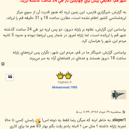
شهر قم، دقايقي پيش براي چهارمين بار طي 24 ساعت گذشته لرزيد.
به گزارش خبرگزاري فارس، اين زمين لرزه كه هنوز قدرت آن از سوي مركز
لرزه‌شناسي كشور اعلام نشده است، مقارن ساعت 18 و 31 دقيقه قم را لرزاند.
براساس اين گزارش، علاوه بر زلزله ديروز، دو پس لرزه نيز طي 24 ساعت گذشته
شهر قم را لرزانده است، اما زلزله امروز در شمار پس لرزه‌ها نبوده و حدود 5 ثانيه
مردم اين شهر را هراسان كرد.
براساس گزارش خبرنگار ما در قم، مردم اين شهر، نگران پس لرزه‌هاي زلزله
ساعت 18 ديروز هستند و عده‌اي در فضاهاي آزاد به سر مي‌برند
ب
ا
ل
ا
Captain II
Mohammad 1985
پ
سه‌شنبه ۲۹ خرداد ۱۳۸۶, ۱۱:۴۹ ب.ظ
س
ت
slayer1
, به خاطر اينه که ميگن رضا فقط يه دونه اس!
راستي کسي تا حالا
تجربه زلزله داشته ؟ مثل من ؟ البته يادم رفت بگم بهار 83 هم ما براي کاري