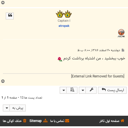
ب
ا
ل
ا
Captain I
atropak
پ
دوشنبه ۲۰ اسفند ۱۳۸۶, ۸:۰۰ ب.ظ
س
ت
خوب ببخشيد ، من اشتباه برداشت کردم
[External Link Removed for Guests]
ب
ا
ارسال پست
ل
ا
تعداد پست ها:12 • صفحه
1
از
1
پرش به
صفحه اول تالار
تماس با ما
Sitemap
حذف کوکی ها