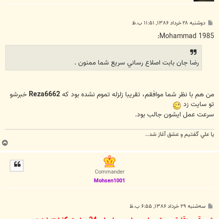
پ
دوشنبه ۲۸ خرداد ۱۳۸۶, ۱۱:۵۱ ب.ظ
س
ت
Mohammad 1985:
رضا جان بابت اصلاع رساني سريع شما ممنون .
من هم با نظر شما موافقم، تقريبا زلزله تموم نشده بود كه
Reza6662
خبرشو
تو سايت زد
سرعت عمل ايشون جالب بود.
يا علي گفتيم و عشق آغاز شد..
ب
ا
ل
ا
Commander
Mohsen1001
پ
سه‌شنبه ۲۹ خرداد ۱۳۸۶, ۶:۵۵ ب.ظ
س
ت