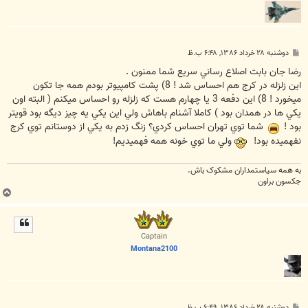
پ
دوشنبه ۲۸ خرداد ۱۳۸۶, ۶:۴۸ ب.ظ
س
ت
رضا جان بابت اصلاع رساني سريع شما ممنون .
اين زلزله در کرج هم احساس شد ! 8) پشت کامپيوتر بودم همه جا تکون
ميخورد ! 8) اين دفعه 3 يا چهارم هست که زلزله رو احساس ميکنم ( البته اون
يکي ها در همدان بود ) کاملا آشنام باهاش ولي اين يکي يه چيز ديگه بود قويتر
بود !
شما توي تهران احساس کردي؟ زنگ زدم به يکي از دوستانم توي کرج
نفهميده بود!
ولي ما توي خونه همه فهميديم!
به همه سياستمداران مشکوک باش.
جکسون براون
ب
ا
ل
ا
Captain
Montana2100
پ
دوشنبه ۲۸ خرداد ۱۳۸۶, ۶:۴۹ ب.ظ