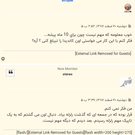
atropak
پ
دوشنبه ۲۰ اسفند ۱۳۸۶, ۲:۵۲ ب.ظ
س
ت
خوب معلومه که مهم نيست چون براي 10 ماه پيشه...
فکر کنم با این کار می خواستی اون کاندیدا را تبیلغ کنی ؟ آره؟
[External Link Removed for Guests]
ب
ا
New Member
ل
stereo
ا
پ
دوشنبه ۲۰ اسفند ۱۳۸۶, ۳:۴۹ ب.ظ
س
ت
من فکر نمی کنم.
قرار بوده که در جمعه ای که گذشت زلزله بیاد. دنبال اون می گشتم که به یک
تاپیک مهم زلزله رسیدم. بعد دیدم که دیگه مهم نیست.
[/flash]
[External Link Removed for Guests]
[flash width=200 height=275]