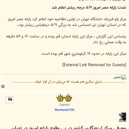
س
ت
شدت زلزله عصر امروز ‪ ۵/۹‬درجه ريشتر اعلام شد
مركز ژئو فيزيك دانشگاه تهران در اولين اطلاعيه خود اعلام كرد زلزله عصر امروز
كه در استان تهران نيز احساس شد به بزرگي ‪ ۵/۹‬درمقياس ريشتر بود..
براساس اين گزارش ، مركز اين زلزله استان قم بوده و در ساعت ‪۱۷‬ و ‪ ۵۹‬دقيقه
به وقت محلي رخ داد.
مركز اين زلزله در حدود ‪ ۱۹‬كيلومتري شهر قم بوده است.
[External Link Removed for Guests]
.................... دنياي ديگري هم هست كه مي‌توان در آن آواز خواند ...................
ب
ا
ل
ا
Captain
Montana2100
معرفی مركز لرزه‌نگاری کشور در پی وقوع زلزله امروز در تهران