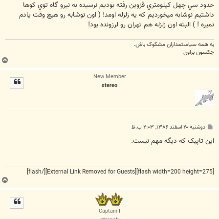
حدود سي چهل کيلومتري قزوين رفته بوديم نرسيده به نيرو گاه توي کوها
داشتيم نوشابه ميخورديم که يه زلزله اومد! ( اون نوشابه رو هيچ وقت يادم
نميره ! ) البته اون زلزله هم تهران رو لرزونده بود!
به همه سياستمداران مشکوک باش.
جکسون براون
ب
ا
New Member
ل
stereo
ا
پ
دوشنبه ۲۰ اسفند ۱۳۸۶, ۲:۰۳ ب.ظ
س
ت
این تاپیک که دیگه مهم نیست.
[/flash]
[External Link Removed for Guests]
[flash width=200 height=275]
ب
ا
ل
ا
Captain I