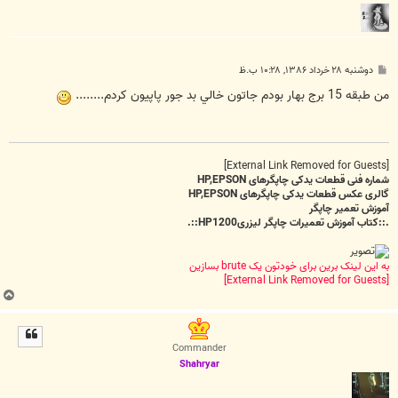
پ
دوشنبه ۲۸ خرداد ۱۳۸۶, ۱۰:۲۸ ب.ظ
س
ت
من طبقه 15 برج بهار بودم جاتون خالي بد جور پاپيون کردم........
[External Link Removed for Guests]
شماره فنی قطعات یدکی چاپگرهای HP,EPSON
گالری عکس قطعات یدکی چاپگرهای HP,EPSON
آموزش تعمیر چاپگر
.::کتاب آموزش تعمیرات چاپگر لیزریHP1200::.
به این لینک برین برای خودتون یک brute بسازین
[External Link Removed for Guests]
ب
ا
ل
ا
Commander
Shahryar