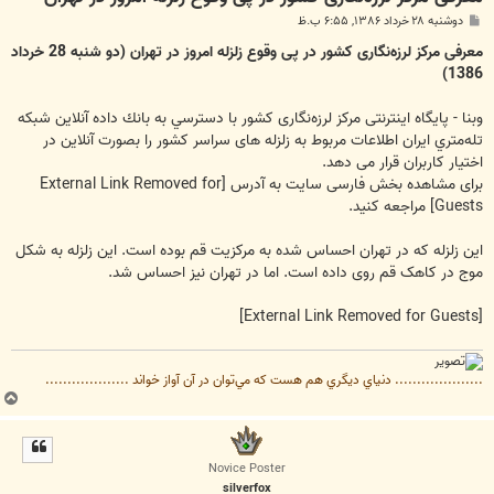
پ
دوشنبه ۲۸ خرداد ۱۳۸۶, ۶:۵۵ ب.ظ
س
ت
معرفی مركز لرزه‌نگاری کشور در پی وقوع زلزله امروز در تهران (دو شنبه 28 خرداد
1386)
وبنا - پايگاه اينترنتی مركز لرزه‌نگاری کشور با دسترسي به بانك داده آنلاين شبكه
تله‌متري ايران اطلاعات مربوط به زلزله های سراسر کشور را بصورت آنلاین در
اختیار کاربران قرار می دهد.
برای مشاهده بخش فارسی سایت به آدرس
[External Link Removed for
Guests]
مراجعه کنید.
این زلزله که در تهران احساس شده به مرکزیت قم بوده است. این زلزله به شکل
موج در کاهک قم روی داده است. اما در تهران نیز احساس شد.
[External Link Removed for Guests]
.................... دنياي ديگري هم هست كه مي‌توان در آن آواز خواند ...................
ب
ا
ل
ا
Novice Poster
silverfox