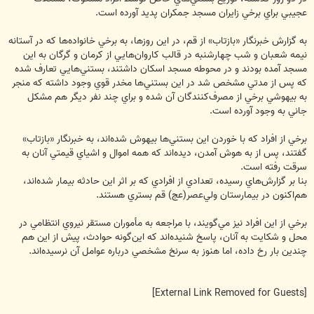
عجيبي براي برخي زايران مسجد جمكران پديد آورده است.
به گزارش خبرنگار «بازتاب» از قم، در اين روزها، به برخي خانواده‌ها كه در آستانه
نيمه شعبان و شب چهارشنبه در قالب كاروان‌هايي از كرمان و گرگان به اين
مسجد آمده بودند و در محوطه مسجد اسكان داشتند، بستني‌هايي تعارف شده
كه پس از مدتي مشخص شد در اين بستني‌ها مخدر قوي وجود داشته كه منجر
به بيهوشي برخي از مصرف‌كنندگان آن شده و براي چند نفر ديگر هم مشكل
جاني به وجود آورده است.
برخي از افراد كه با خوردن اين بستني‌ها بيهوش شده‌اند، به خبرنگار «بازتاب»
گفتند، پس از به هوش آمدن، ديده‌اند كه همه اموال و اشياي قيمتي آنان به
سرقت رفته است.
بنا بر گزارش‌هاي رسيده، تعدادي از افرادي كه بر اثر اين حادثه بيمار شده‌اند،
هم‌اكنون در بيمارستان ولي‌عصر(عج) قم بستري هستند.
برخي از اين افراد نيز مي‌گويند، با مراجعه به مأموران مستقر نيروي انتظامي در
محل و شكايت به آنان، پاسخ شنيده‌اند كه اين‌گونه حوادث، پيش از اين هم
چندين بار رخ داده، اما هنوز به سرنخ مشخصي درباره عوامل آن نرسيده‌اند.
[External Link Removed for Guests]