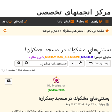
مرکز انجمنهای تخصصی
راهنما
Rules
تماس با ما
ثبت نام
ورود
ج
صفحه اول تالار
بخش‌‌هاي متفرقه
اخبار و حوادث
س
ت
بستني‌هاي مشكوك در مسجد جمكران!
ج
و
مدیران انجمن:
MASTER
,
MOHAMMAD_ASEMOONI
,
شوراي نظارت
جستجو
جستجوی پیش
ارسال پست
تعداد پست ها:1 • صفحه
1
از
1
Old Moderator
ghadami2005
بستني‌هاي مشكوك در مسجد جمكران!
پ
چهارشنبه ۳۱ مرداد ۱۳۸۶, ۱۱:۲۲ ق.ظ
س
ت
در دو روز گذشته، توزيع بستني‌هاي خاص توسط افراد مشكوك، مشكلات