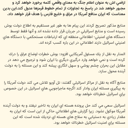
اراضي اش به عنوان اعلام جنگ به معناي واقعي كلمه برخورد خواهد كرد و
مجبور خواهد شد در پاسخ به تجاوزات از تمام خطوط قرمزها عدول كند.اين بدين
معناست كه ايران منافع آمريكا در عراق و خليج فارس را هدف قرار خواهد داد.
منابع مذكور تصريح كردند اين پيام ها به طور غير مستقيم به اطلاع دولت بوش
رسيده است و منابع اسرائيلي در جريان قرار داده نشده اند و آنها فقط توسط
دستگاه هاي امنيتي- اطلاعاتي منطقه اي كه ارتباطات مستحكمي با دستگاه هاي
امنيتي اسرائيل دارند اطلاعاتي در اين باره كسب كرده اند.
المنار به نقل از يك مسئول آمريكايي افزود: بوش خطرات اوضاع عراق را درك
كرده است و نمي خواهد وارد درگيري ديگري با ايران شود و ترجيح مي دهد در
مقابل اين بحران چشم پوشي و سهل انگاري پيشه كند و اين مسئله را به دولت
آينده محول سازد.
منابع آگاه به نقل از مراكز اسرائيلي گفتند: تل آويو تلاش مي كند دولت آمريكا را
به پيگيري مسئله ايران وادار كند اگرچه ماجراجويي هاي اسرائيل در اين خصوص
براي اسرائيل خطرناك خواهد بود.
اسرائيل سعي مي كند حل پرونده هسته اي ايران به تاخير نيفتد و به دولت آينده
آمریکا موكول نشود. زيرا گزارش هاي اطلاعاتي حاكي از اين است كه ايران به
مقدار زيادي به دستيابي به سلاح هاي هسته اي نزديك شده است كه اين
مسئله براي امنيت اسرائيل خطرناك خواهد بود.