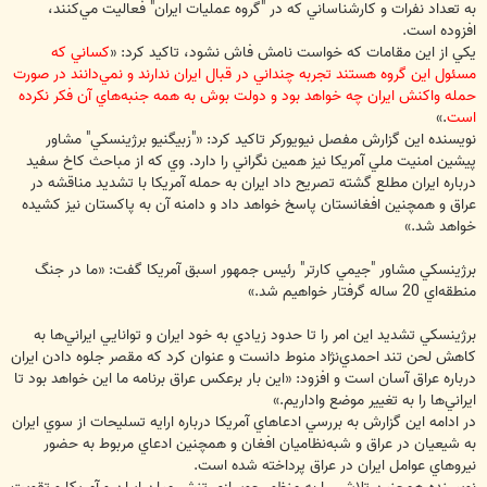
به تعداد نفرات و كارشناساني كه در "گروه عمليات ايران" فعاليت مي‌كنند،
افزوده است.
يكي از اين مقامات كه خواست نامش فاش نشود، تاكيد كرد: «
كساني كه
مسئول اين گروه هستند تجربه چنداني در قبال ايران ندارند و نمي‌دانند در صورت
حمله واكنش ايران چه خواهد بود و دولت بوش به همه جنبه‌‌هاي آن فكر نكرده
است
.»
نويسنده اين گزارش مفصل نيويوركر تاكيد كرد:‌ «"زبيگنيو برژينسكي" مشاور
پيشين امنيت ملي آمريكا نيز همين نگراني را دارد. وي كه از مباحث كاخ سفيد
درباره ايران مطلع گشته تصريح داد ايران به حمله آمريكا با تشديد مناقشه در
عراق و همچنين افغانستان پاسخ خواهد داد و دامنه آن به پاكستان نيز كشيده
خواهد شد.»
برژينسكي مشاور "جيمي كارتر" رئيس جمهور اسبق آمريكا گفت: «ما در جنگ
منطقه‌اي 20 ساله گرفتار خواهيم شد.»
برژينسكي تشديد اين امر را تا حدود زيادي به خود ايران و توانايي ايراني‌ها به
كاهش لحن تند احمدي‌نژاد منوط دانست و عنوان كرد كه مقصر جلوه دادن ايران
درباره عراق آسان است و افزود: «اين بار برعكس عراق برنامه ما اين خواهد بود تا
ايراني‌ها را به تغيير موضع واداريم.»
در ادامه اين گزارش به بررسي ادعاهاي آمريكا درباره ارايه تسليحات از سوي ايران
به شيعيان در عراق و شبه‌نظاميان افغان و همچنين ادعاي مربوط به حضور
نيروهاي عوامل ايران در عراق پرداخته شده است.