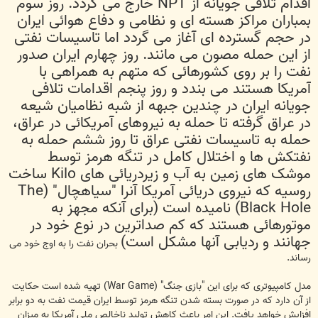
اقدام تلافی جویانه از NPT خارج می گردد. روز سوم
بمباران مراکز هسته ای و نظامی و دفاع هوائی ایران
در حجم گسترده ای آغاز می گردد اما تاسیسات نفتی
از این حمله مصون می مانند. روز چهارم ایران صدور
نفت را بر روی کشورهائی که متهم به همراهی با
آمریکا هستند می بندد و روز پنجم اقدامات تلافی
جویانه ایران در چندین جبهه از شبه نظامیان شیعه
در عراق گرفته تا حمله به نیروهای آمریکائی در عراق،
حمله به تاسیسات نفتی عراق تا روز ششم حمله به
نفتکش ها و اختلال کامل در تنگه هرمز توسط
موشک های زمین به آب و زیردریائی های Kilo ساخت
روسیه که نیروی دریائی آمریکا آنرا "سیاهچال" (The
Black Hole) نامیده است (برای آنکه مجهز به
موتورهائی هستند که کم صداترین در نوع خود در
جهانند و ردیابی آنها مشکل است)
بحران نفت را به اوج خود می
رساند.
مدل کامپیوتری که برای این "بازی جنگ" (War Game) تهیه شده است حکایت
از آن دارد که در صورت بسته شدن تنگه هرمز توسط ایران قیمت نفت به دو برابر
افزایش خواهد یافت. این امر باعث کاهش تولید ناخالص ملی آمریکا به میزان