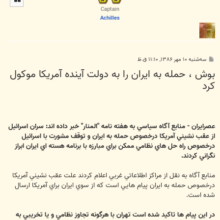
ا
Captain
Achilles
پ
سه‌شنبه ۱۰ مهر ۱۳۸۶, ۱۱:۱۰ ق.ظ
س
بوش ، حمله به ایران را به دولت آینده آمریکا موکول
ت
کرد
عصرایران - منابع آگاه سياسي به هفته نامه "المنار" خبر داده اند: سران اسرائيل
از عقب نشيني آمريكا درخصوص حمله به ايران و توقف مشورت با اسرائيل
درخصوص راه حل هاي نظامي ممكن براي مبارزه با برنامه هسته اي ايران ابراز
نگراني كردند.
منابع آگاه به نقل از مراكز اطلاعاتي غربي اعلام كردند علت عقب نشيني آمريكا
درخصوص حمله به ايران پيام هايي است كه از سوي ايران براي آمريكا ارسال
شده است.
در اين پيام ها تاكيد شده است تهران با هرگونه تجاوز نظامي و يا تخريبي به