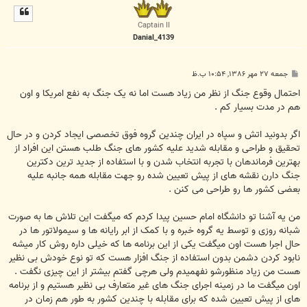
ل
ا
Captain II
Danial_4139
پ
جمعه ۲۷ مهر ۱۳۸۶, ۱۰:۵۴ ب.ظ
س
ت
احتمال وقوع جنگ از نظر من زیاد هست اما نه یک جنگ به نفع امریکا و اون
هم در مدت بسیار کم .
اگر بدونید اتش و سپاه در ایران چندین گروه فوق تخصصی ایجاد کردن و در حال
تحقیق و طراحی و مقابله شدید علیه کشور های جنگ طلب هستن این افراد از
بهترین فرماندهان با تجربه انتخاب شدن و با استفاده از جدید ترین دکترین
جنگ دارن نقشه های از پیش تعیین شده رو جهت مقابله همه جانبه علیه
بعضی کشور ها رو طراحی می کنن .
من یه آشنا تو دانشگاه امام حسین پیدا کردم که میگفت این تلاش ها به صورت
شبانه روزی و توسط یه گروه خبره و با کمک از ابر رایانه ها و سیمولاتور ها در
حال اجرا هست اون میگفت یکی از این برنامه ها که خیلی داره روش کار میشه
نابود کردن دشمن بدون استفاده از جنگ افزار هست که تو نوع خودش بی نظیر
هست من زیاد منظورشو نفهمیدم ولی هرچی گفتم بیشتر از این چیزی نگفت .
اون میگفت ما در زمینه اجرای جنگ های غیر متعارف بی نظیر هستیم و از برنامه
های از پیش تعیین شده که برای مقابله با چندین کشور به طور هم زمان در