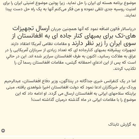
موضوع برنامه هسته ای ایران را حل نماید. زیرا پوتین موضوع امنیتی ایران را برای
امنیت روسیه جدی تلقی نموده و من فکر می‌کنم آنها به یک راه حل دست پیدا
نمایند.
ارسال تجهیزات
دریاسالار فالون اضافه نمود که آنها همچنین جریان
های-تک برای بمبهای کنار جاده ای به افغانستان از
سوی ایران را زیر نظر دارند
و مقامات نظامی آمریکا اعتقاد دارند
تجهیزات پیشرفته بمبهای کنارجاده ای که تعداد زیادی از سربازان آمریکایی را در
عراق به هلاکت رسانید، اکنون به طرف افغانستان سرازیر شده اند. اين در حالي
است كه پس از اين ادعاي احمقانه گيتس، مقامات افغانستان رسما آن را
تكذيب كردند.
اما در یک کنفرانس خبری جداگانه در پنتاگون، وزير دفاع افغانستان، عبدالرحیم
وردک برابر خبرنگاران ادعا نمود که دولت افغانستان اخیرا شواهدی یافته، مبنی
براینکه سلاحهای ایرانی به افغانستان ارسال می گردد. او ادامه داد که این
موضوع را با مقامات ایرانی در ماه گذشته درمیان گذاشته است!
به گزارش تابناک
ب
ا