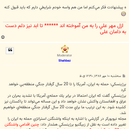
ّه پيشنهادت فكر مي‌كنم اما من هم واسه خودم شرايطي دارم كه بايد قبول كنه
ازل مهر علي را به من آموخته اند ****** تا ابد نيز دلم دست
به دامان علي‌
ب
ا
ل
ا
Moderator
Shahbaz
پ
سه‌شنبه ۱۰ مهر ۱۳۸۶, ۱۲:۳۰ ق.ظ
س
ت
برژينسكي: حمله به ايران، آمریکا را تا 20 سال گرفتار جنگي منطقه‌يي خواهد
كرد
برژينسكي گفت كه ايران احتمالا در برابر يك حمله‌ي آمريكا با تشديد بحران در
عراق و افغانستان واكنش نشان خواهد داد و اين مساله مي‌تواند تا پاكستان نيز
كشيده شود. به اين ترتيب ما براي مدت 20 سال گرفتار جنگي منطقه‌اي خواهيم
شد.
مجله نيويوركر در گزارشي با اشاره به اينكه واشنگتن استراتژي حمله به ايران را
تغيير داده است به نقل از زبيگنيو برژينسكي هشدار داد:
چنين اقدامي واشنگتن