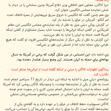
زده شدند.
دبرا كاگان، معاون امور ائتلافي وزير دفاع آمريكا چنين سخناني را در ديدار با
شش نماينده مجلس انگليس عنوان كرد.
وي هم چنين گفت كه انگليس با خروج سريع نيروهايش از بصره ائتلاف تحت
امر آنگلو - آمريكن در عراق را خدشه دار كرد.
در گزارش يوكي ديلي ميل به نقل از يك نماينده‌ي مجلس انگليس اين مقام
آمريكايي در گفتن اينكه ايراني‌ها را دوست ندارد بسيار مشتاق‌تر از گفتن اينكه
آمريكا قصد حمله به ايران را ندارد به نظر مي‌رسيد.
اين گزارش به نقل از يكي ديگر از نماينده‌هاي انگليسي افزود: او گفت كه هيچ
طرحي براي حمله ندارد اما از لحنش اين طور بر نمي‌آمد.
وي ادامه داد:
اين احساس در من شكل گرفت كه برخي در آمريكا به دنبال
بهانه‌اي براي حمله به ايران هستند. اين وضع بسيار هشدار دهنده بود.
پنتاگون اظهارات كاگان را مبني بر اينكه گفته است از ايراني‌ها متنفر است
تكذيب كرد.
روزنامه‌ي ديلي ميل با اشاره به اينكه اين ديدار در تاريخ 11 سپتامبر انجام شده
است به نقل از يكي از نماينده‌ها نوشت، با وجوديكه كاگان روشن كرد كه آمريكا
قصد حمله به ايران را ندارد احتمال انجام چنين كاري را در صورت عدم توجه
ايران به درخواست‌هاي بين‌المللي در خصوص برنامه‌ي هسته‌يي‌اش منتفي
ندانست.
كاگان مسووليت حفظ ائتلاف در عراق را بر عهده دارد و به گفته‌ي يكي از
نماينده‌ها گفته است: اگر ما عراق را ترك كنيم، ايراني‌ها آن را تصاحب مي‌كنند.