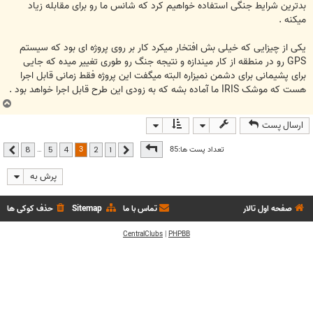
بدترین شرایط جنگی استفاده خواهیم کرد که شانس ما رو برای مقابله زیاد
میکنه .
یکی از چیزایی که خیلی بش افتخار میکرد کار بر روی پروژه ای بود که سیستم
GPS رو در منطقه از کار میندازه و نتیجه جنگ رو طوری تغییر میده که جایی
برای پشیمانی برای دشمن نمیزاره البته میگفت این پروژه فقط زمانی قابل اجرا
هست که موشک IRIS ما آماده بشه که به زودی این طرح قابل اجرا خواهد بود .
ب
ا
ارسال پست
ل
ا
صفحه
3
از
8
3
تعداد پست ها:85
…
8
5
4
2
1
قبلی
بعدی
پرش به
صفحه اول تالار
تماس با ما
Sitemap
حذف کوکی ها
CentralClubs
|
PHPBB