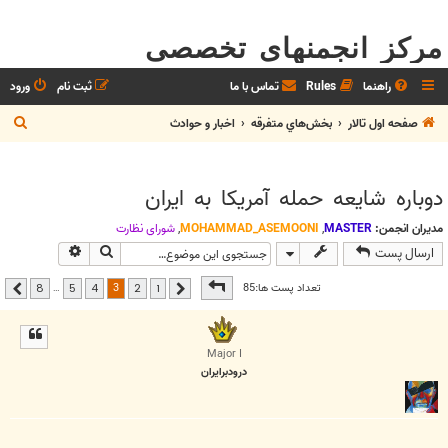
مرکز انجمنهای تخصصی
راهنما
Rules
تماس با ما
ثبت نام
ورود
ج
صفحه اول تالار
بخش‌‌هاي متفرقه
اخبار و حوادث
س
ت
دوباره شایعه حمله آمریکا به ایران
ج
و
مدیران انجمن:
MASTER
,
MOHAMMAD_ASEMOONI
,
شوراي نظارت
جستجو
جستجوی پیشر
ارسال پست
صفحه
3
از
8
3
تعداد پست ها:85
…
8
5
4
2
1
قبلی
بعدی
Major I
درودبرايران