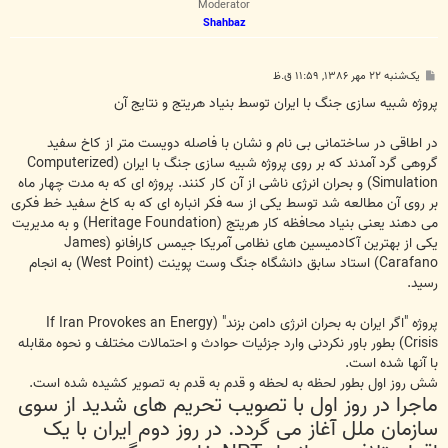
Moderator
Shahbaz
پ
یک‌شنبه ۲۲ مهر ۱۳۸۶, ۱۱:۵۹ ق.ظ
س
ت
پروژه شبیه سازی جنگ با ایران توسط بنیاد هریتج و نتایج آن
در اطاقی در ساختمانی بی نام و نشان با فاصله دویست متر از کاخ سفید
گروهی گرد آمدند که بر روی پروژه شبیه سازی جنگ با ایران (Computerized
Simulation) و بحران انرژی ناشی از آن کار کنند. پروژه ای که به مدت چهار ماه
بر روی آن مطالعه شد توسط یکی از سه فکر انباره ای که به کاخ سفید خط فکری
می دهند یعنی بنیاد محافظه کار هریتج (Heritage Foundation) و به مدیریت
یکی از بهترین آکادمیسین های نظامی آمریکا جیمس کارافانو (James
Carafano) استاد سابق دانشگاه جنگ وست پوینت (West Point) به انجام
رسید.
پروژه "اگر ایران به بحران انرژی دامن بزند" (If Iran Provokes an Energy
Crisis) بطور باور نکردنی وارد جزئیات حوادث و احتمالات مختلف و نحوه مقابله
با آنها شده است.
شش روز اول بطور لحظه به لحظه و قدم به قدم به تصویر کشیده شده است.
ماجرا در روز اول با تصویب تحریم های شدید از سوی
سازمان ملل آغاز می گردد. در روز دوم ایران با یک