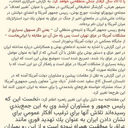
را تا 20 سال گرفتار جنگي منطقه‌يي خواهد كرد.
به گزارش خبرگزاری انتخاب،
سيمور هرش، گزارشگر تحقيقاتي آمريكايي در مطلبي با عنوان "تغيير اهداف" در
مجله‌ي نيويوركو نوشت: جورج بوش، رييس جمهور آمريكا و اعضاي دولتش در
بيانات علني‌شان در ماه‌هاي اخير از جنگ در عراق به عنوان يك نبرد استراتژيك
ميان آمريكا و ايران نام برده‌اند.
وضع رييس جمهور آمريكا و نتيجه‌ي منطقي آن –
يعني اگر مسوول بسياري از
مشكلات آمريكا در عراق تهران است پس راه حل آن نيز مقابله با ايراني‌هاست
–
از جايگاه محكمي در دولت آمريكا برخوردار است.
در اين گزارش با اشاره به تشديد ادعاهاي بوش و همكارانش درباره مداخله ايران
در امور عراق و دستور بوش براي تقابل با آن كساني كه از آنها به عنوان عوامل
ايران در عراق ياد شده، تصريح شده است: «موضع بوش اين است كه ايران
ريشه بسياري از مشكلات آمريكا در عراق است و راهكار آن نيز اين است كه با
ايران مقابله صورت گيرد.»
در اين گزارش به نقل از مقامات پيشين و مشاوران دولت آمريكا آمده كه در
تابستان امسال كاخ سفيد تحت فشار "ديك چني" معاون رئيس جمهوري آمريكا
از ستاد مشترك خواسته طرح‌هاي بلندمدتي را براي حمله به ايران تدوين كنند اما
اين طرح‌ها تغيير كرد.
نخست اين كه
اين هفته‌نامه سه دليل براي اين تغيير راهبرد اعلام كرد: «
رئيس جمهور و مشاوران ارشد وي به اين جمع‌بندي
رسيده‌اند تلاش آنها براي ترغيب افكار عمومي براي
نشان دادن ايران به عنوان يك تهديد فوري مانند
عراق با موفقيت همراه نبوده است و از اين رو بمباران