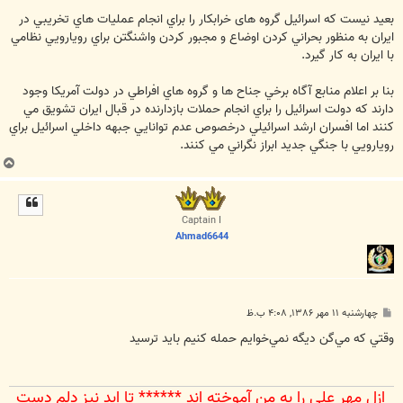
بعيد نيست كه اسرائيل گروه های خرابکار را براي انجام عمليات هاي تخريبي در
ايران به منظور بحراني كردن اوضاع و مجبور كردن واشنگتن براي رويارويي نظامي
با ايران به كار گيرد.
بنا بر اعلام منابع آگاه برخي جناح ها و گروه هاي افراطي در دولت آمريكا وجود
دارند كه دولت اسرائيل را براي انجام حملات بازدارنده در قبال ايران تشويق مي
كنند اما افسران ارشد اسرائيلي درخصوص عدم توانايي جبهه داخلي اسرائيل براي
رويارويي با جنگي جديد ابراز نگراني مي كنند.
ب
ا
ل
ا
Captain I
Ahmad6644
پ
چهارشنبه ۱۱ مهر ۱۳۸۶, ۴:۰۸ ب.ظ
س
ت
وقتي كه مي‌گن ديگه نمي‌خوايم حمله كنيم بايد ترسيد
ازل مهر علي را به من آموخته اند ****** تا ابد نيز دلم دست