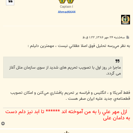
ا
Captain I
Ahmad6644
پ
سه‌شنبه ۲۴ مهر ۱۳۸۶, ۱:۲۲ ق.ظ
س
ت
به نظر مي‌رسه تحليل فوق اصلا عقلاني نيست ، مهمترين دليلم :
ماجرا در روز اول با تصویب تحریم های شدید از سوی سازمان ملل آغاز
می گردد.
فقط آمريكا و ، انگليس و فرانسه بر تحريم پافشاري مي‌كنن و امكان تصويب
قطعنامه‌ي جديد عليه ايران صفر هست .
ازل مهر علي را به من آموخته اند ****** تا ابد نيز دلم دست
به دامان علي‌
ب
ا