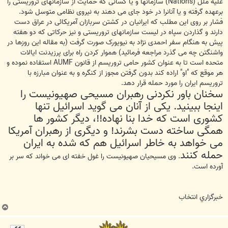
علیه ملل (Nations) سازمانها و یا کسانی که حمایت از سازمانهای تروریستی را
برعهده گرفته و یا آنانرا در خود جای می دهند به نیروی نظامی متوسل شود.
فشار بر روی این مطلب که ایرانیان در کشتن سربازان آمریکائی در عراق دست
دارند و گذاردن سپاه در لیست سازمانهای تروریستی و نیز حرکاتی که دو هفته
پیش به هنگام سفر احمدی نژاد به نیویورک صورت گرفت (به مقاله این روزها در
واشنگتن چه می گذرد مراجعه فرمائید) هموار کردن راه برای پرزیدنت ایالات
متحده است تا به عنوان کشور حامی تروریسم از قانون AUMF استفاده نموده و
هر موقع که "او" اراده کند بدون گرفتن مجوز از کنگره و به عنوان مبارزه با
تروریسم ایران را مورد حمله قرار دهد.
سخنان باور نکردنی رهبران مسیحی صهیونیست را
اینجا ببینید. یکی از آنان می گوید اسرائیل تنها
کشوری است که خدا بنا نهاده!!، دیگر کشور ها
همگی ساخته دست بشرند! و دیگری از رهبران آمریکا
می خواهد به خاطر اسرائیل هم که شده به ایران
حمله کنند
. وی مسیحیان صهیونیست را غول خفته ای می خواند که سر بر
آورده است.
خبرگزاري انتخاب
ب
ا
ل