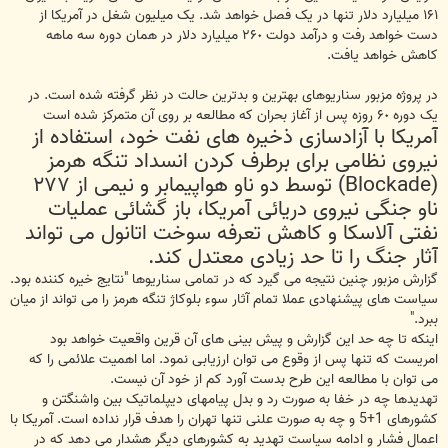
١۶١ میلیارد دلار تنها در یک فصل خواهد شد. یک میلیون شغل در آمریکا از
دست خواهد رفت و درآمد دولت ٢۶٠ میلیارد دلار در همان دوره سه ماهه
کاهش خواهد یافت.
در پروژه مزبور سناریوهای بهترین و بدترین حالت در نظر گرفته شده است. در
یک دوره ۶٠ روزه پس از آغاز بحران که مطالعه بر روی آن متمرکز شده است
آمریکا با آزادسازی ذخیره های نفت خود، استفاده از
نیروی نظامی برای برطرف کردن انسداد تنگه هرمز
(Blockade) توسط دو ناو هواپیمابر و نیمی از ٢٧٧
ناو جنگی نیروی دریائی آمریکا، باز گشائی عملیات
نفتی آلاسکا و کاهش تعرفه سوخت اتانول می تواند
آثار جنگ را تا حد زیادی معتدل کند.
گزارش مزبور چنین نتیجه می گیرد که در تمامی سناریوها "نتایج خیره کننده بود.
سیاست های پیشنهادی عملا تمام آثار سوء بلوکاژ تنگه هرمز را می تواند از میان
ببرد."
اینکه تا چه حد این گزارش و پیش بینی های آن قرین واقعیت خواهد بود
امریست که تنها پس از وقوع می توان ارزیابی نمود. اما اهمیت علائمی را که
می توان با مطالعه این طرح بدست آورد کم از خود آن نیست.
تهدیدها چه در خفا به صورت رد و بدل پیامهای دیپلماتیک بین واشنگتن و
کشورهای 1+5 و چه به صورت علنی تنها تهران را هدف قرار نداده است. آمریکا با
اعمال فشار و ادامه سیاست تهدید به کشورهای دیگر هشدار می دهد که در