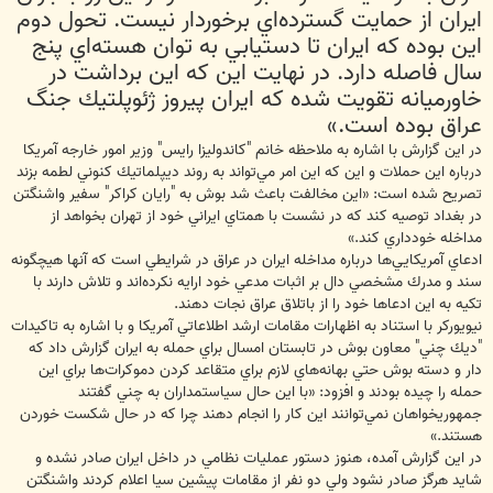
ايران از حمايت گسترده‌اي برخوردار نيست. تحول دوم
اين بوده كه ايران تا دستيابي به توان هسته‌اي پنج
سال فاصله دارد. در نهايت اين كه اين برداشت در
خاورميانه تقويت شده كه ايران پيروز ژئوپلتيك جنگ
عراق بوده است.»
در اين گزارش با اشاره به ملاحظه خانم "كاندوليزا رايس" وزير امور خارجه آمريكا
درباره اين حملات و اين كه اين امر مي‌تواند به روند ديپلماتيك كنوني لطمه بزند
تصريح شده است: «اين مخالفت باعث شد بوش به "رايان كراكر" سفير واشنگتن
در بغداد توصيه كند كه در نشست با همتاي ايراني خود از تهران بخواهد از
مداخله خودداري كند.»
ادعاي آمريكايي‌ها درباره مداخله ايران در عراق در شرايطي است كه آنها هيچگونه
سند و مدرك مشخصي دال بر اثبات مدعي خود ارايه نكرده‌اند و تلاش دارند با
تكيه به اين ادعاها خود را از باتلاق عراق نجات دهند.
نيويوركر با استناد به اظهارات مقامات ارشد اطلاعاتي آمريكا و با اشاره به تاكيدات
"ديك چني" معاون بوش در تابستان امسال براي حمله به ايران گزارش داد كه
دار و دسته بوش حتي بهانه‌هاي لازم براي متقاعد كردن دموكرات‌ها براي اين
حمله را چيده بودند و افزود: «با اين حال سياستمداران به چني گفتند
جمهوريخواهان نمي‌توانند اين كار را انجام دهند چرا كه در حال شكست خوردن
هستند.»
در اين گزارش آمده، هنوز دستور عمليات نظامي در داخل ايران صادر نشده و
شايد هرگز صادر نشود ولي دو نفر از مقامات پيشين سيا اعلام كردند واشنگتن