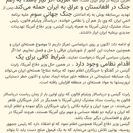
آخرین گزینه در برابر ایران است،
جنگ در افغانستان و عراق به ایران حمله می‌کند.
پس از
جنگ جهاني سوم
تهديد بي‌سابقه بوش به راه انداختن
عليه برنامه
اتمي ايران كه وي باز هم آن را نظامي خوانده، دریاسالار ویلیام فالون، رئیس
ستاد مشترک ارتش آمریکا به همراه رابرت گیتس، وزیر دفاع آمریکا تهدیدات
جدیدی برعلیه ایران ابراز داشتند.
او ادامه داد: اکنون بر روی دیپلماسی تمرکز داریم تا موضوع هسته‌ای ایران و
همچنین حمایت این کشور از شورشیان عراقی را حل و فصل نمايیم. اما اگر
شرایط کافی برای یک
رهبران سیاسی آمریکا درخواست نمایند،
اقدام نظامی وجود دارد .
در همین حال وزیر دفاع آمریکا، رابرت
گیتس در گفتگو با خبرنگاران اعلام نمود که برنامه سلاح! هسته‌ای ایران می‌تواند
یک مسابقه تسلیحاتی در منطقه خاور میانه ایجاد نماید و اکنون خطر دستیابی
تروریستها به مواد هسته‌ای در منطقه افزایش یافته است.
رابرت گیتس و دریاسالار ویلیام فالون که برای اولین بار از زمان ریاست دریاسالار
فالون به ریاست ستاد مشترک ارتش آمریکا با همدیگر در کنار خبرنگاران ظاهر
می‌شدند، در مورد ایران و ترکیه نکاتی را برای خبرنگاران بازگو نموده و اعلام کردند
که ایران و ترکیه دو نقطه حساس و مهم برای آمریکا هستند، هرچند آمریکا در
عراق و افغانستان درگیر جنگ باشد.
گیتس وزیر دفاع آمریکا همچنین اعلام نمود که او اعتقاد دارد که رئیس جمهور
روسیه، پوتین تلاش زیادی می‌نماید که به یک فرمول صلح دست یابد تا بتواند