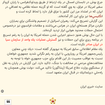
جرج بوش در تابستان امسال در يك ارتباط از طريق ويدئوكنفرانس با رايان كروكر
سفير امريكا در عراق، به وي گفته است كه او گزينه حمله نظامي به اهدافي در
ايران كه در امتداد مرز اين كشور با عراق قرار دارد را لحاظ كرده است و
ا
نگليسي‌ها
نيز براي اين كار آماده‌اند.
اين گزارش تصريح مي‌كند: رهبران اسرائيل از تصميم واشنگتن براي بمباران
نكردن مراكز هسته‌اي ايران در هراس مي‌باشند و مقامات فرانسوي نيز درخصوص
احتمال حملات محدود هوايي ابراز ترديد كرده‌اند.
با اين حال بوش هنوز دستور اجرايي شدن حمله امريكا به ايران را به رغم تسريع
در برنامه ريزي براي اين حملات و نيز
گسترش عمليات يك واحد از سازمان سيا
در ايران صادر
نكرده است.
يك مقام اطلاعاتي سابق امريكا به نيويوركر گفته است: ديك چني معاون
رئيس‌جمهور امريكا بر رويارويي با ايران به رغم نگراني شديد جمهوري خواهان
نسبت به عواقب مصيبت بار اين اقدام براي حزب جمهوري خواه با توجه به
مخالفت‌هاي مردمي در مخالفت با جنگ، تاكيد دارد. اين گزارش در پايان به نقل
از سخنگوي وزارت دفاع امريكا (پنتاگون) تاكيد مي‌كند: دولت بوش همچنان به
راه‌حلي ديپلماتيك در قبال ايران متعهد است.
سایت خبری ایران
ب
ا
ل
ا