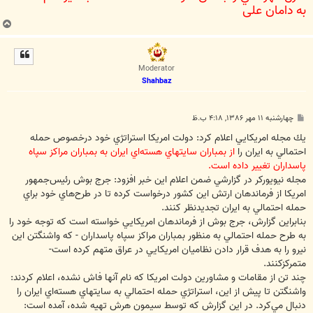
به دامان علي‌
ب
ا
ل
ا
Moderator
Shahbaz
پ
چهارشنبه ۱۱ مهر ۱۳۸۶, ۴:۱۸ ب.ظ
س
ت
يك مجله امريكايي اعلام كرد: دولت امريكا استراتژي خود درخصوص حمله
احتمالي به ايران را
از بمباران سايتهاي هسته‌اي ايران به بمباران مراكز سپاه
پاسداران تغيير داده است.
مجله نيويوركر در گزارشي ضمن اعلام اين خبر افزود: جرج بوش رئيس‌جمهور
امريكا از فرماندهان ارتش اين كشور درخواست كرده تا در طرح‌هاي خود براي
حمله احتمالي به ايران تجديدنظر كنند.
بنابراين گزارش، جرج بوش از فرماندهان امريكايي خواسته است كه توجه خود را
به طرح حمله احتمالي به منظور بمباران مراكز سپاه پاسداران - كه واشنگتن اين
نيرو را به هدف قرار دادن نظاميان امريكايي در عراق متهم كرده است-
متمركزكنند.
چند تن از مقامات و مشاورين دولت امريكا كه نام آنها فاش نشده، اعلام كردند:
واشنگتن تا پيش از اين، استراتژي حمله احتمالي به سايتهاي هسته‌اي ايران را
دنبال مي‌كرد. در اين گزارش كه توسط سيمون هرش تهيه شده، آمده است: