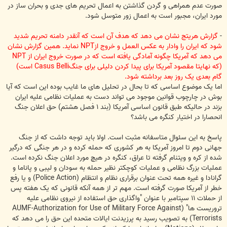
صورت عدم همراهی و گردن گذاشتن به اعمال تحریم های جدی و بحران ساز در
مورد ایران، مجبور است به اعمال زور متوسل شود.
-
گزارش هریتج نشان می دهد که هدف آن است که آنقدر دامنه تحریم شدید
شود که ایران را وادار به عکس العمل و خروج ازNPT نماید. همین گزارش نشان
می دهد که آمریکا چگونه آمادگی یافته است که در صورت خروج ایران از NPT
(که نهایتا مقصود آمریکا برای پیدا کردن دلیلی برای جنگCasus Belli است)
گام بعدی یک روز بعد برداشته شود.
اما یک موضوع اساسی که تا بحال در تحلیل های ما غایب بوده این است که آیا
بوش در چارچوب قوانین موجود می تواند دست به عملیات نظامی علیه ایران
بزند در حالیکه طبق قانون اساسی آمریکا (بند ١ فصل هشتم) حق اعلان جنگ
انحصارا در اختیار کنگره می باشد؟
پاسخ به این سئوال متاسفانه مثبت است. اولا باید توجه داشت که از جنگ
جهانی دوم تا امروز آمریکا به هر کشوری که حمله کرده و در هر جنگی که درگیر
شده از کره و ویتنام گرفته تا عراق، کنگره در هیچ مورد اعلان جنگ نکرده است.
عملیات بزرگ نظامی و عملیات کوچکتر نظیر حمله به سودان و لیبی و پاناما و
گرانادا و غیره همه تحت عنوان برقراری نظام و انتظام (Police Action) و یا رفع
خطر از آمریکا صورت گرفته است. مهم تر از همه آنکه قانونی که یک هفته پس
از حملات ١١ سپتامبر با عنوان "واگذاری حق استفاده از نیروی نظامی علیه
تروریست ها" (AUMF-Authorization for Use of Military Force Against
Terrorists) به تصویب رسید به پرزیدنت ایالات متحده این حق را می دهد که