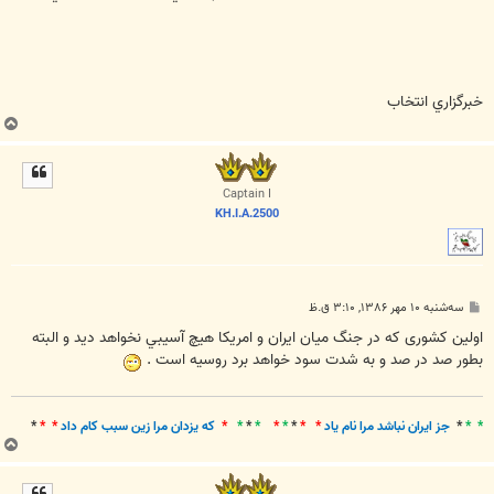
خبرگزاري انتخاب
ب
ا
ل
ا
Captain I
KH.I.A.2500
پ
سه‌شنبه ۱۰ مهر ۱۳۸۶, ۳:۱۰ ق.ظ
س
ت
اولین کشوری که در جنگ ميان ايران و امريکا هيچ آسيبي نخواهد ديد و البته
بطور صد در صد و به شدت سود خواهد برد روسيه است .
* *
*
جز ايران نباشد مرا نام ياد
* *
*
*
*
*
*
*
*
که يزدان مرا زين سبب کام داد
* *
*
ب
ا
ل