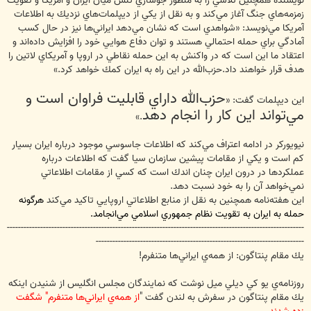
نويسنده همچنين تلاشي را به منظور جوسازي تنش‌ ميان ايران و آمريكا و تقويت
زمزمه‌هاي جنگ آغاز مي‌كند و به نقل از يكي از ديپلمات‌هاي نزديك به اطلاعات
آمريكا مي‌نويسد: «شواهدي است كه نشان مي‌دهد ايراني‌ها نيز در حال كسب
آمادگي براي حمله احتمالي هستند و توان دفاع هوايي خود را افزايش داده‌اند و
اعتقاد ما اين است كه در واكنش به اين حمله نقاطي در اروپا و آمريكاي لاتين را
هدف قرار خواهند داد.حزب‌الله در اين راه به ايران كمك خواهد كرد.»
حزب‌الله داراي قابليت فراوان است و
اين ديپلمات گفت: «
مي‌تواند اين كار را انجام دهد
.»
نيويوركر در ادامه اعتراف مي‌كند كه اطلاعات جاسوسي موجود درباره ايران بسيار
كم است و يكي از مقامات پيشين سازمان سيا گفت كه اطلاعات درباره
عملكردها در درون ايران چنان اندك است كه كسي از مقامات اطلاعاتي
نمي‌خواهد آن را به خود نسبت دهد.
اين هفته‌نامه همچنين به نقل از منابع اطلاعاتي اروپايي تاكيد مي‌كند
هرگونه
حمله به ايران به تقويت نظام جمهوري اسلامي مي‌انجامد.
-----------------------------------------------------------------------------------------------------------
---------------------------------------------------------------------------
يك مقام پنتاگون: از همه‌ي ايراني‌ها متنفرم!
روزنامه‌ي يو كي ديلي ميل نوشت كه نمايندگان مجلس انگليس از شنيدن اينكه
يك مقام پنتاگون در سفرش به لندن گفت "
از همه‌ي ايراني‌ها متنفرم" شگفت