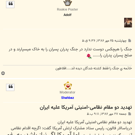
ل
ا
Rookie Poster
Adolf
پ
چهارشنبه ۲۵ مهر ۱۳۸۶, ۹:۳۶ ق.ظ
س
ت
جنگ را هيچکس دوست ندارد در جنگ پدران پسران را به خاک ميسپارند و در
صلح پسران پدران را......
خاتمه ي جنگ را فقط کشته شدگان ديده اند....افلاطون
ب
ا
ل
ا
Moderator
Shahbaz
تهدید دو مقام نظامی-امنیتی آمریکا علیه ایران
پ
جمعه ۲۷ مهر ۱۳۸۶, ۹:۱۱ ب.ظ
س
ت
تهدید دو مقام نظامی-امنیتی آمریکا علیه ایران
دریاسالار فالون، رئیس ستاد مشترک ارتش آمریکا گفت: اگرچه اقدام نظامی
اما آمریکا اگر نیاز باشد، به رغم