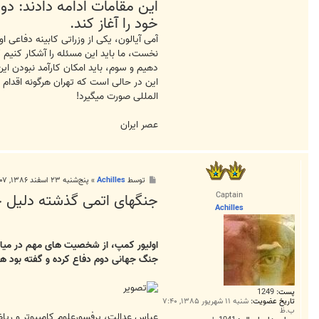
این مقامات ادامه دادند: دو
خود را آغاز کند.
آمی آیالون، یکی از وزراتی کابینه دفاعی 
نخست، ما باید این مسئله را آشکار کنیم ک
دهیم و سوم، باید امکان کارآمد نبودن این
المللی صورت میگیرد!
عصر ایران
پ
توسط
Achilles
»
پنج‌شنبه ۲۳ اسفند ۱۳۸۶, ۸:۰۷ ق.ظ
س
Captain
جنگهای اتمی گذشته دلیل خو
ت
Achilles
اولیور کمپ، از شخصیت های مهم در میان ن
جنگ جهانی دوم دفاع کرده و گفته بود هم
پست:
1249
تاریخ عضویت:
شنبه ۱۱ شهریور ۱۳۸۵, ۷:۴۰
ب.ظ
عباس عدالت، پرفسورعلوم کامپیوتر و ریاض