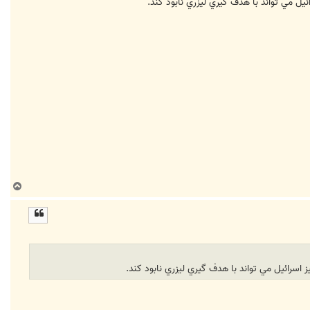
ب
ا
ل
ا