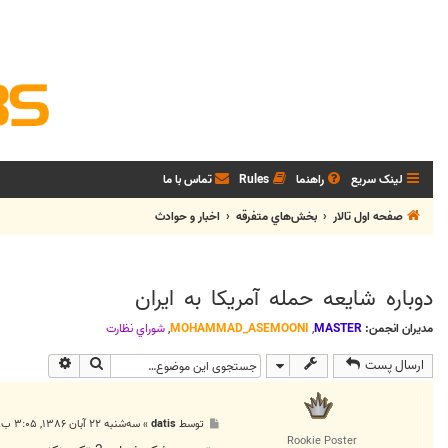
لینک سریع
راهنما
Rules
تماس با ما
صفحه اول تالار
بخش‌‌هاي متفرقه
اخبار و حوادث
دوباره شایعه حمله آمریکا به ایران
مدیران انجمن:
MASTER
,
MOHAMMAD_ASEMOONI
,
شوراي نظارت
جستجو
جستجوی پی
ارسال پست
پ
توسط
datis
»
سه‌شنبه ۲۲ آبان ۱۳۸۶, ۳:۰۵ ب.ظ
س
Rookie Poster