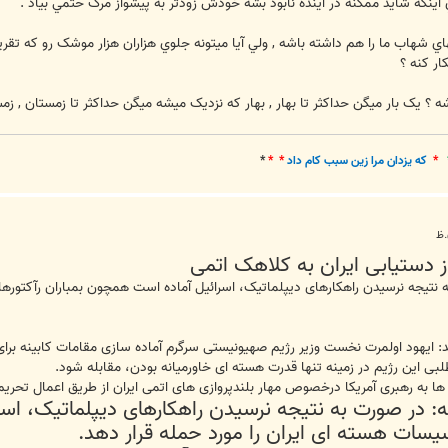
 اينکه شايد ممکنه در آينده نابود بشه خودش زودتر به پيشواز مرگ حتمي بياد .
ي شهاب ما را هم داشته باشه , ولي آيا ميتونه جلوي هزاران هزار موشک رو که تق
ر کنه ؟
 ؟ يک بار ميگن حداکثر تا بهار , بهار که نزديک ميشه ميگن حداکثر تا زمستان , زم
*
که يزدان مرا زين سبب کام داد
* *
*
 دستیابی ایران به کلاهک اتمی
ند: ایهود اولمرت نخست وزیر رژیم صهیونیستی سرگرم آماده سازی مقامات کابینه 
لبی این رژیم در زمینه تنها قدرت هسته ای خاورمیانه بودن، مقابله شود.
اش ها به رهبری آمریکا درخصوص مهار بلندپروازی های اتمی ایران از طریق اعمال تحر
: در صورت به نتیجه نرسیدن راهکارهای دیپلماتیک، اس