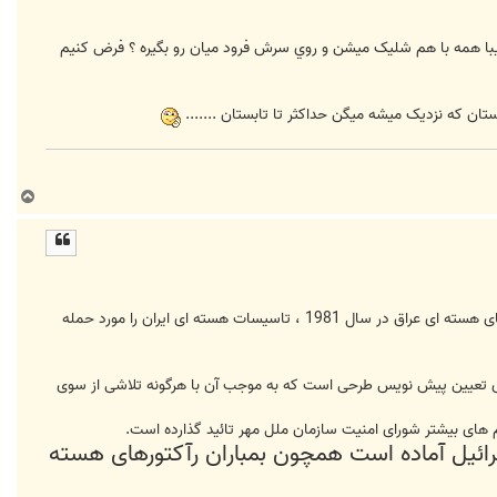
ريبا همه با هم شليک ميشن و روي سرش فرود ميان رو بگيره ؟ فرض کنيم
ستان که نزديک ميشه ميگن حداکثر تا تابستان .......
ب
ا
ل
ا
اولمرت همچنین اظهار داشته: در صورت به نتیجه نرسیدن راهکارهای دیپلماتیک، اسرائیل آماده است همچون بمباران رآکتورهای هسته ای عراق در سال 1981 ، تاسیسات هسته ای ایران را مورد حمله
برای تعیین پیش نویس طرحی است که به موجب آن با هرگونه تلاشی از سوی
یم های بیشتر شورای امنیت سازمان ملل مهر تائید گذارده است.
رائیل آماده است همچون بمباران رآکتورهای هسته