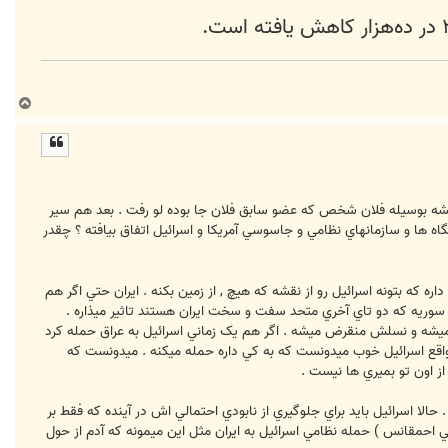
ب
ا
ل
ا
نقشه بوسيله فلان شخص که عضو سابق فلان جا بوده لو رفت . بعد هم سير
ه ها و سازمانهاي نظامي و جاسوسي آمريکا و اسرائيل اتفاق بيافته ؟ چقدر
ه که بتونه اسرائيل رو از نقشه که هيچ , از زمين بکنه . ايران حتي اگر هم
سوريه که دو تاي آخري متحد سفت و سخت ايران هستند تاثير ميذاره .
بود ميشه و نسلش منقرض ميشه . اگر هم يک زماني اسرائيل به عراق حمله کرد
 در واقع اسرائيل خوب ميدونست که به کي داره حمله ميکنه . ميدونست که
 از اون تو بميري ها نيست .
 حالا اسرائيل بايد براي جلوگيري از نابودي احتمالي اش در آينده که فقط بر
احمقانس ) حمله نظامي اسرائيل به ايران مثل اين ميمونه که آدم از حول