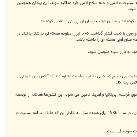
تسلیحات اتمی و خلع سلاح اتمی وارد مذاکره شوند. این پیمان همچنین
شود.
رده اند و به این ترتیب پیمان ان پی تی را نقض کرده اند.
 چین را تحت فشار گذاشت که با ایران مراوده هسته ای نداشته باشند در
 ندرت می بینیم که کسی به این واقعیت اشاره کند که آژانس بین المللی
ی فرانسه، بریتانیا و آمریکا تامین می شود. این کشورها فعالانه از توسعه
اسرائیل به شدت تلاش دارد برنامه هسته ای اش را مخفی نگه دارد. حبس مردخای وانونو، تکنیسین تاسیسات هسته ای اسرائیل، در سال 1986 برای هجده سال به خاطر این که علنا از برنامه تسلیحات
وت خود باقی است.