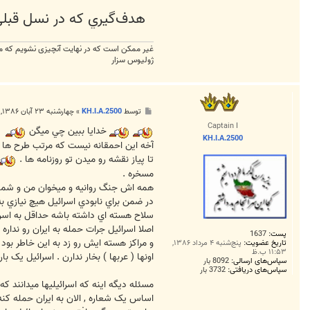
هدف‌گيري که در نسل قبلي نسبت به برد آن ۸ در ده‌هزار بوده، در ن
غیر ممکن است که در نهایت آنچیزی نشویم که م
ژولیوس سزار
پ
توسط
KH.I.A.2500
»
چهارشنبه ۲۳ آبان ۱۳۸۶, ۲:۴۷ ق.ظ
س
Captain I
ت
خدايا ببين چي ميگن
KH.I.A.2500
آخه اين احمقانه نيست که مرتب طرح ها و
تا پياز نقشه رو ميدن تو روزنامه ها .
مسخره .
همه اش جنگ روانيه و ميخوان من و شما 
در ضمن براي نابودي اسرائيل هيچ نيازي به
سلاح هسته اي داشته باشه حداقل به اسرا
اصلا اسرائيل جرات حمله به ايران رو ندار
پست:
1637
و مراکز هسته ايش رو زد به اين خاطر بود 
تاریخ عضویت:
پنج‌شنبه ۴ مرداد ۱۳۸۶,
۱۱:۵۳ ب.ظ
اونها ( عربها ) بخار ندارن . اسرائيل يک 
سپاس‌های ارسالی:
8092 بار
سپاس‌های دریافتی:
3732 بار
مسئله ديگه اينه که اسرائيليها ميدانند که
اساس يک شعاره , الان به ايران حمله کن