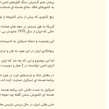
پیمان عدم گسترش جنگ افزارهای اتمی از
به کشورهای فاقد سلاح هسته ای ضمانت م
پنج کشوری که پیش از سایر کشورها از توان
آمریکا به طور مستمر در دهه های هشتاد 
حالی که ایران از سال 1970 عضو ان پی تی بوده و این حق را دارد که مواد، فن آوری و اطلاعات لازم برای بهره مندی از یک برنامه صلح آمیز هسته ای را داشته باشد.
این وضعیت و حمله اسرائیل به تاسیسات اتمی عراق در سال 1981 در نهایت ایران را وادار کرد برای تامین
پنهانکاری ایران در این مورد به ظن و ترد
اما این موضوع و این که چه شد که ایران س
انرژی اتمی نتوانسته در 2 هزار و دویست بازرسی سرزده ای که از تاسیسات هسته ای ایران داشته مدرکی از ساخت جنگ افزار اتمی پیدا کند.
در مقابل شک و تردیدهای غرب در مورد ایرا
برنامه هسته ای اسرائیل حمایت کرده اند
هسته ای کشورش سخن گفته بود نمونه ای 
حتی وقتی ایران در حال بررسی بازرسی ه