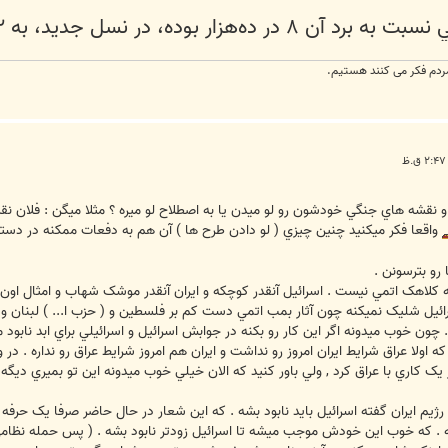
سل جديد، به ۲ در ده‌هزار كاهش يافته است.
ردم فکر می کنند هستیم.
 نقشه هاي جنگي خودشون رو لو ميدن يا به اصطلاح لو ميره ؟ مثلا ميگن : فلان 
واقعا فکر ميکنيد چنين چيزي ( لو دادن طرح ها ) آن هم به دفعات ممکنه در دستگا
رو بترسونن .
 کلاهک اتمي نيست . اسرائيل آنقدر کوچکه و ايران آنقدر موشک شهاب و امثال اون دار
ئيل شليک نميکنه چون آثار بمب اتمي دست کم بر فلسطين و ( حزب ا... ) لبنان و 
ه . چون خوب ميدونه اگر اين کار رو بکنه در جوابش اسرائيل و اسرائيلي براي ابد نا
که اولا عراق شرايط ايران امروز رو نداشت و ايران هم امروز شرايط عراق رو نداره .
بار يک کاري با عراق کرد , ولي باور کنيد که الان خيلي خوب ميدونه اين تو بميري ديگه
 رژيم ايران گفته اسرائيل بايد نابود بشه . که اين شعار در حال حاضر صرفا يک حرفه .
ه . که خوب اين خودش موجب ميشه تا اسرائيل زودتر نابود بشه . ( پس حمله نظامي 