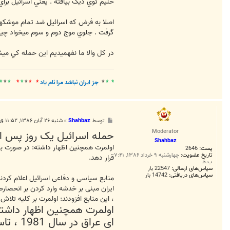
حليم توي ديگ بيافته . يعني اسرائيل براي
اصلا به فرض که اسرائيل ضد تمام موشکها
گرفت . جلوي موج دوم و سوم ميخواد چيکا
در کل والا ما نفهميديم اين حمله کي ميشه
* *
*
جز ايران نباشد مرا نام ياد
* *
*
*
*
*
*
*
پ
توسط
Shahbaz
»
شنبه ۲۶ آبان ۱۳۸۶, ۱۱:۵۲ ق.ظ
س
Moderator
حمله اسرائیل یک روز پس از
ت
Shahbaz
پست:
2646
تاریخ عضویت:
چهارشنبه ۹ خرداد ۱۳۸۶, ۷:۴۱
قرار دهد.
ب.ظ
سپاس‌های ارسالی:
22547 بار
سپاس‌های دریافتی:
14742 بار
منابع سیاسی و دفاعی اسرائیل اعلام کرد
ایران مبنی بر خدشه وارد کردن بر انحصارط
، این منابع افزودند: اولمرت بر کلیه تل
اولمرت همچنین اظهار داشته
ای عراق در سال 1981 ، تاسیسات هسته ای ایران را مورد حمله قرار دهد.