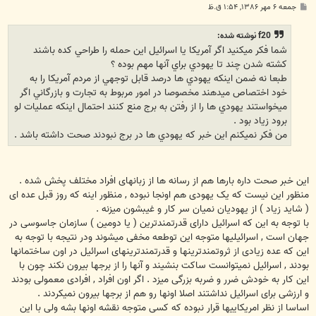
پ
جمعه ۶ مهر ۱۳۸۶, ۱:۵۴ ق.ظ
س
ت
f20 نوشته شده:
شما فكر ميكنيد اگر آمريكا يا اسرائيل اين حمله را طراحي كده باشند
كشته شدن چند تا يهودي براي آنها مهم بوده ؟
طبعا نه ضمن اينكه يهودي ها درصد قابل توجهي از مردم آمريكا را به
خود اختصاص ميدهند مخصوصا در امور مربوط به تجارت و بازرگاني اگر
ميخواستند يهودي ها را از رفتن به برج منع كنند احتمال اينكه عمليات لو
برود زياد بود .
من فكر نميكنم اين خبر كه يهودي ها در برج نبودند صحت داشته باشد .
این خبر صحت داره بارها هم از رسانه ها از زبانهای افراد مختلف پخش شده .
منظور این نیست که یک یهودی هم اونجا نبوده , منظور اینه که روز قبل عده ای
( شاید زیاد ) از یهودیان نمیان سر کار و غیبشون میزنه .
با توجه به این که اسرائیل دارای قدرتمندترین ( یا دومین ) سازمان جاسوسی در
جهان است , اسرائیلیها متوجه این توطعه مخفی میشوند ودر نتیجه با توجه به
این که عده زیادی از ثروتمندترینها و قدرتمندترینهای اسرائیل در اون ساختمانها
بودند , اسرائیل نمیتوانست ساکت بنشیند و آنها را از برجها بیرون نکند چون با
این کار به خودش ضرر و ضربه بزرگی میزد . اگر اون افراد , افرادی معمولی بودند
و ارزشی برای اسرائیل نداشتند اصلا اونها رو هم از برجها بیرون نمیکردند .
اساسا از نظر امریکاییها قرار نبوده که کسی متوجه نقشه اونها بشه ولی با این