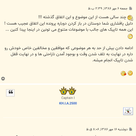
پ
جمعه ۶ مهر ۱۳۸۶, ۲:۳۹ ب.ظ
س
ت
چند سالی هست از این موضوع و این اتفاق گذشته !!!
دلیل پافشاری شما دوستان در باز کردن دوباره پرونده این اتفاق عجیب هست !
این همه تاپیک های جالب با موضوعات متنوع می تونین در اینجا پیدا کنین ...
ادامه دادن بیش از حد به هر موضوعی که موافقین و مخالفین خاص خودش رو
داره در نهایت به تلف شدن وقت و بوجود آمدن ناراحتی ها و در نهایت قفل
شدن تاپیک انجام میشه.
ب
ا
ل
ا
Captain I
KH.I.A.2500
پ
دوشنبه ۱۶ مهر ۱۳۸۶, ۸:۰۶ ق.ظ
س