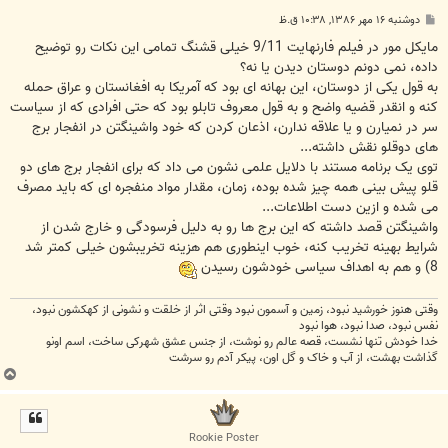
پ
دوشنبه ۱۶ مهر ۱۳۸۶, ۱۰:۳۸ ق.ظ
س
ت
مایکل مور در فیلم فارنهایت 9/11 خیلی قشنگ تمامی این نکات رو توضیح
داده، نمی دونم دوستان دیدن یا نه؟
به قول یکی از دوستان، این بهانه ای بود که آمریکا به افغانستان و عراق حمله
کنه و انقدر قضیه واضح و به قول معروف تابلو بود که حتی افرادی که از سیاست
سر در نمیارن و یا علاقه ندارن، اذعان کردن که خود واشینگتن در انفجار برج
های دوقلو نقش داشته...
توی یک برنامه مستند با دلایل علمی نشون می داد که برای انفجار برج های دو
قلو پیش بینی همه چیز شده بوده، زمان، مقدار مواد منفجره ای که باید مصرف
می شده و ازین دست اطلاعات...
واشینگتن قصد داشته که این برج ها رو به دلیل فرسودگی و خارج شدن از
شرایط بهینه تخریب کنه، خوب اینطوری هم هزینه تخریبشون خیلی کمتر شد
8) و هم به اهداف سیاسی خودشون رسیدن
وقتی هنوز خورشید نبود، زمین و آسمون نبود وقتی اثر از خلقت و نشونی از کهکشون نبود،
نفس نبود، صدا نبود، هوا نبود
خدا خودش تنها نشست، قصه عالم رو نوشت، از جنس عشق شهرکی ساخت، اسم اونو
گذاشت بهشت، از آب و خاک و گل اون، پیکر آدم رو سرشت
ب
ا
ل
ا
Rookie Poster