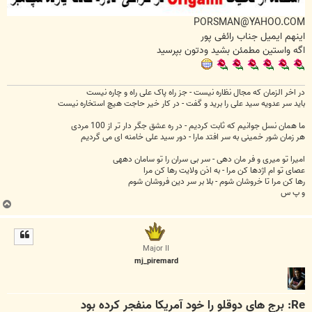
PORSMAN@YAHOO.COM
اینهم ایمیل جناب رائفی پور
اگه واستین مطمئن بشید ودتون بپرسید
در اخر الزمان که مجال نظاره نیست - جز راه پاک علی راه و چاره نیست
باید سر عدویه سید علی را برید و گفت - در کار خیر حاجت هیچ استخاره نیست
ما همان نسل جوانیم که ثابت کردیم - در ره عشق جگر دار تر از 100 مردی
هر زمان شور خمینی به سر افتد مارا - دور سید علی خامنه ای می گردیم
امیرا تو میری و فر مان دهی - سر بی سران را تو سامان دههی
عصای تو ام اژدها کن مرا - به اذن ولایت رها کن مرا
رها کن مرا تا خروشان شوم - بلا بر سر دین فروشان شوم
و پ س
ب
ا
ل
ا
Major II
mj_piremard
Re: برج های دوقلو را خود آمریکا منفجر کرده بود