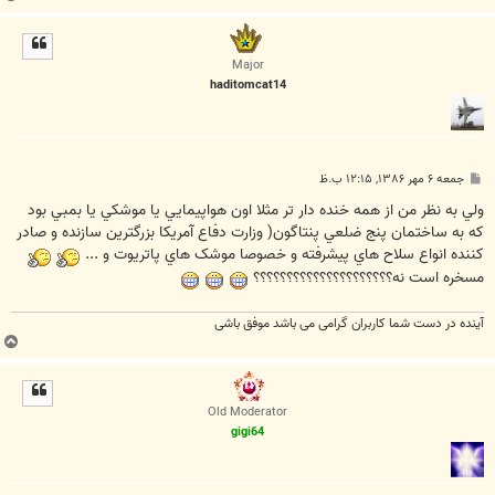
ا
ل
ا
Major
haditomcat14
پ
جمعه ۶ مهر ۱۳۸۶, ۱۲:۱۵ ب.ظ
س
ت
ولي به نظر من از همه خنده دار تر مثلا اون هواپيمايي يا موشکي يا بمبي بود
که به ساختمان پنج ضلعي پنتاگون( وزارت دفاع آمريکا بزرگترين سازنده و صادر
کننده انواع سلاح هاي پيشرفته و خصوصا موشک هاي پاتريوت و ...
مسخره است نه؟؟؟؟؟؟؟؟؟؟؟؟؟؟؟؟؟؟؟؟؟
آینده در دست شما کاربران گرامی می باشد موفق باشی
ب
ا
ل
ا
Old Moderator
gigi64