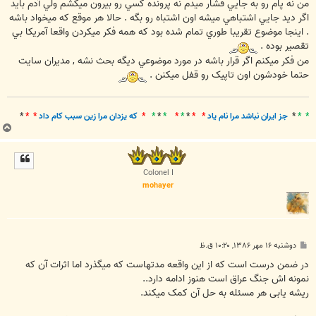
ت
من نه پام رو به جايي فشار ميدم نه پرونده کسي رو بيرون ميکشم ولي آدم بايد
اگر ديد جايي اشتباهي ميشه اون اشتباه رو بگه . حالا هر موقع که ميخواد باشه
. اينجا موضوع تقريبا طوري تمام شده بود که همه فکر ميکردن واقعا آمريکا بي
تقصير بوده .
من فکر ميکنم اگر قرار باشه در مورد موضوعي ديگه بحث نشه , مديران سايت
حتما خودشون اون تاپيک رو قفل ميکنن .
* *
*
جز ايران نباشد مرا نام ياد
* *
*
*
*
*
*
*
*
که يزدان مرا زين سبب کام داد
* *
*
ب
ا
ل
ا
Colonel I
mohayer
پ
دوشنبه ۱۶ مهر ۱۳۸۶, ۱۰:۲۰ ق.ظ
س
ت
در ضمن درست است که از این واقعه مدتهاست که میگذرد اما اثرات آن که
نمونه اش جنگ عراق است هنوز ادامه دارد..
ریشه یابی هر مسئله به حل آن کمک میکند.