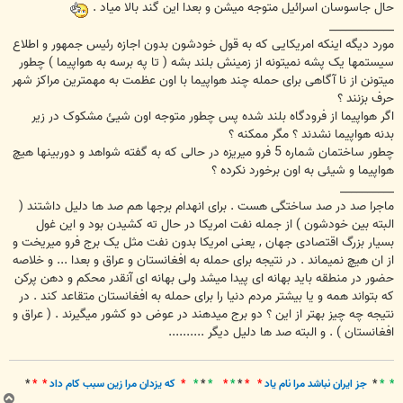
حال جاسوسان اسرائیل متوجه میشن و بعدا این گند بالا میاد .
____________
مورد دیگه اینکه امریکایی که به قول خودشون بدون اجازه رئیس جمهور و اطلاع
سیستمها یک پشه نمیتونه از زمینش بلند بشه ( تا په برسه به هواپیما ) چطور
میتونن از نا آگاهی برای حمله چند هواپیما با اون عظمت به مهمترین مراکز شهر
حرف بزنند ؟
اگر هواپیما از فرودگاه بلند شده پس چطور متوجه اون شیئ مشکوک در زیر
بدنه هواپیما نشدند ؟ مگر ممکنه ؟
چطور ساختمان شماره 5 فرو میریزه در حالی که به گفته شواهد و دوربینها هیچ
هواپیما و شیئی به اون برخورد نکرده ؟
__________
ماجرا صد در صد ساختگی هست . برای انهدام برجها هم صد ها دلیل داشتند (
البته بین خودشون ) از جمله نفت امریکا در حال ته کشیدن بود و این غول
بسیار بزرگ اقتصادی جهان , یعنی امریکا بدون نفت مثل یک برج فرو میریخت و
از ان هیچ نمیماند . در نتیجه برای حمله به افغانستان و عراق و بعدا ... و خلاصه
حضور در منطقه باید بهانه ای پیدا میشد ولی بهانه ای آنقدر محکم و دهن پرکن
که بتواند همه و یا بیشتر مردم دنیا را برای حمله به افغانستان متقاعد کند . در
نتیجه چه چیز بهتر از این ؟ دو برج میدهند در عوض دو کشور میگیرند . ( عراق و
افغانستان ) . و البته صد ها دلیل دیگر ..........
* *
*
جز ايران نباشد مرا نام ياد
* *
*
*
*
*
*
*
*
که يزدان مرا زين سبب کام داد
* *
*
ب