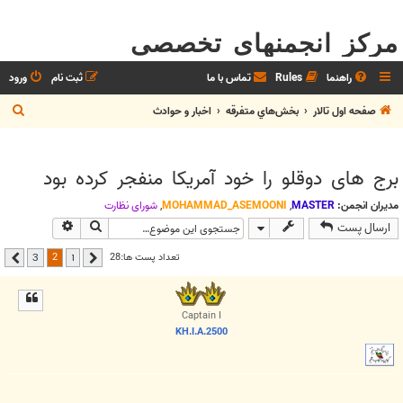
مرکز انجمنهای تخصصی
راهنما
Rules
تماس با ما
ثبت نام
ورود
ج
صفحه اول تالار
بخش‌‌هاي متفرقه
اخبار و حوادث
س
ت
برج های دوقلو را خود آمریکا منفجر کرده بود
ج
و
مدیران انجمن:
MASTER
,
MOHAMMAD_ASEMOONI
,
شوراي نظارت
جستجو
جستجوی پیشر
ارسال پست
2
تعداد پست ها:28
3
1
قبلی
بعدی
Captain I
KH.I.A.2500