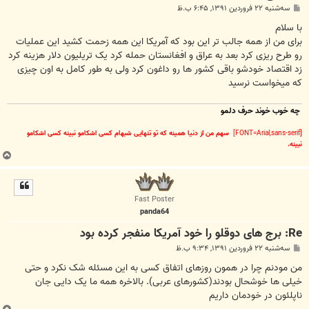
پ
سه‌شنبه ۲۲ فروردین ۱۳۹۱, ۶:۴۵ ب.ظ
س
ت
با سلام
برای من از همه جالب تر این بود که آمریکا این همه زحمت کشید این عملیات
رو طرح ریزی کرد بعد به عراق و افغانستان حمله کرد یک تریلیون دلار هزینه کرد
زد اقتصاد خودشو باقی کشور ها رو داغون کرد ولی به طور کامل به اون چیزی
که میخواست نرسید
چه خوب خوند حرف دلمو
[FONT=Arial,sans-serif]
سهم من از دنیا همینه که تو تنهایی شبهام کسی اشکامو نبینه کسی اشکامو
نبینه.
ب
ا
ل
ا
Fast Poster
panda64
Re: برج های دوقلو را خود آمریکا منفجر کرده بود
پ
سه‌شنبه ۲۲ فروردین ۱۳۹۱, ۹:۳۴ ب.ظ
س
ت
من مودنم چرا در همون روزهای اتفاق کسی به این مسئله شک نکرد و حتی
خیلی ها خوشحال بودند(کشورهای عربی). بالاخره همه ما یک دایی جان
ناپلئون در خودمان داریم