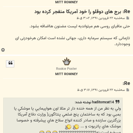
MITT ROMNEY
Re: برج های دوقلو را خود آمریکا منفجر کرده بود
پ
سه‌شنبه ۲۲ فروردین ۱۳۹۱, ۳:۰۲ ق.ظ
س
ت
حتی مافیای روسی هم میتواندبه لیست مضنون هااضافه بشود.
تازمانی که سیستم سرمایه داری، جهانی نشده است امکان هرخودزنی ای
وجوددارد.
ب
ا
ل
ا
Rookie Poster
MITT ROMNEY
Re:
پ
سه‌شنبه ۲۲ فروردین ۱۳۹۱, ۳:۱۶ ق.ظ
س
ت
haditomcat14 نوشته شده:
ولي به نظر من از همه خنده دار تر مثلا اون هواپيمايي يا موشکي يا
بمبي بود که به ساختمان پنج ضلعي پنتاگون( وزارت دفاع آمريکا
بزرگترين سازنده و صادر کننده انواع سلاح هاي پيشرفته و خصوصا
موشک هاي پاتريوت و ...
مسخره است نه؟؟؟؟؟؟؟؟؟؟؟؟؟؟؟؟؟؟؟؟؟