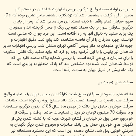
با بررسي اوليه صحنه وقوع درگيري بررسي اظهارات شاهدان در دستور کار
ماموران قرار گرفت و مشخص شد که نزديکترين شاهد ماجرا عابري بوده که از آن
سوي خيابان تمام واقعه را ديده است. اين مرد مدعي شد که پس از پايان
درگيري سارقان سوار بر يک سمند نقره يي رنگ از محل گريخته اند و همزمان
يک پرايد سفيد به دنبال آنها به راه افتاده است. اين مرد جوان که مدعي است
توانسته چهره سارقان را از آن فاصله مشاهده کند براي ثبت دقيق اظهارات و
چهره نگاري متهمان به مقر پليس آگاهي تهران منتقل شد. بررسي اظهارات ساير
شاهدان نيز پليس را با اين فرضيه روبه رو کرد که پرايد سفيد رنگ نقش اسکورت
را براي سارقان بازي مي کرده است. با بررسي شماره پلاک سمند نقره يي که
توسط شاهدان ثبت شده بود مشخص شد که پلاک متعلق به پرايدي است که
يک ماه پيش در شرق تهران به سرقت رفته است.
سرقت هاي زنجيره يي
نشانه هاي موجود از سارقان صبح شنبه کارآگاهان پليس تهران را با نظريه وقوع
سرقت هاي زنجيره يي توسط اعضاي يک باند مسلح روبه رو کرده است. جزئيات
سرقت خودروي حامل پول بانک در بهمن ماه سال 85 که بدون درگيري مسلحانه
و با سرقت 70 ميليون تومان در ميدان تسليحات خاتمه يافت و سرقت از
خودروي حمل پول در خيابان زرافشان شهرک غرب که با کشته شدن يکي از
نگهبان هاي خودروي حمل پول بانک صادرات و مجروح شدن ديگر نگهبان به
سرقتي خونين بدل شد، نشان دهنده اين است که اين دستبرد مسلحانه نيز