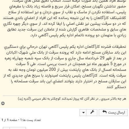
توسط افراد همين باند صورت گرفته است. انتخاب دقيق محل هاي سرقت،
حضور نداشتن نگهبان مسلح، امکان فرار سريع و فاصله زياد بانک با مقرهاي
پليس، استفاده نکردن از ماسک و نقاب از سوي دزدان و نيز استفاده از سلاح
کلاشينکف کارآگاهان را به اين نتيجه رسانده که اين افراد از اعضاي باندي هستند
که در دو سرقت پيشين نيز نقش اصلي را ايفا کرده اند. از سوي ديگر چهره نگاري
هاي سابق و مشخصات ظاهري گزارش شده از عاملان اين سرقت جديد تطابق
زيادي با متهمان دو پرونده ناتمام اداره يکم پليس آگاهي دارد.
تحقيقات فشرده کارآگاهان اداره يکم پليس آگاهي تهران درحالي براي دستگيري
اين باند سارقان مسلح ادامه دارد که پرونده سرقت از بانک ملي شهرک اکباتان
در بعد از ظهر 29 خردادماه سال جاري و سرقت از بانک سپه شعبه چهارراه زهره
در مورخ 5 شهريور ماه نيز همچنان در دست بررسي است. طي 5 سرقت
مسلحانه امسال از بانک هاي پايتخت بيش از 200 ميليون تومان وجه نقد به
سرقت رفته است. کارآگاهان پليس پايتخت اميدوارند با سرنخ هاي جديدي که از
اين سارقان مسلح در اختيار دارند بتوانند اعضاي اين باند سرقت مسلحانه را
دستگير کنند
هر چه بالاتر ميروي , در نظر آنان که پرواز نميدانند کوچکتر به نظر ميرسي (آندره ژيد)
ب
ا
ارسال پست
ل
ا
تعداد پست ها:1 • صفحه
1
از
1