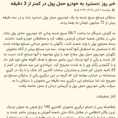
خبر روز :دستبرد به خودرو حمل پول در کمتر از 3 دقيقه
پ
دوشنبه ۷ آبان ۱۳۸۶, ۹:۳۴ ق.ظ
س
ت
سارقان مسلح صبح شنبه به يک خودروي حمل پول دستبرد زدند و در سه دقيقه
بيش از 72 ميليون تومان به يغما بردند.
به گزارش خبرنگار ما ساعت 58/7 صبح شنبه زماني که خودروي حامل پول بانک
ملي در مقابل شعبه خيابان فردوس توقف کرد و محافظان خودرو قصد داشتند
بسته محتوي پول را وارد شعبه کنند، ناگهان با حضور مرداني مسلح مواجه شدند
که با مسلسل به استقبال آنها آمده بودند. سه مرد مسلح پيش از آنکه ماموران
نگهبان خودروي حمل پول سلاح خود را براي مواجهه با آنها مسلح کنند دست به
کار شدند و يکي از آنها نزديک ترين مامور مسلح را هدف گلوله هاي خود قرار داد
و با گشودن رگبار وي را به شدت مجروح کرد. تيراندازي اين مرد مسلح در کمتر از
20 ثانيه عابران کم شمار و مشتريان ساعات آغازين کار بانک را با يک در گيري
مسلحانه در خيابان مواجه کرد که گرچه در اين درگيري يکي از سارقان مسلح نيز
مجروح شد اما سرانجام اين درگيري سه دقيقه يي ماموران با سارقان با به
سرقت رفتن خودروي حمل پول و گريختن دزدان از محل خاتمه يافت.
آغاز تحقيقات
بلافاصله پس از اتمام درگيري ماموران کلانتري 140 باغ فيض به عنوان نزديک
ترين يگان انتظامي در مقابل بانک ملي شعبه آموزش و پرورش حاضر شدند و
معاون مبارزه با جرائم جنايي پايتخت را در جريان وقوع اين سرقت مسلحانه از