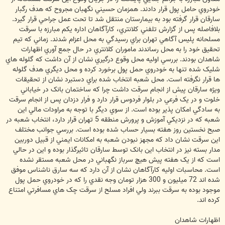
خودروي حامل پول قرار دادند. همزمان حسيني نگهبان مجروح که هدف رگبار
سارقان قرار گرفته بود به بيمارستان منتقل شد تا تحت عمل جراحي قرار گيرد.
بلافاصله پس از گزارش تلفني کلانتري، کارآگاهان اداره يکم مبارزه با سرقت
مسلحانه پليس آگاهي تهران براي رسيدگي به محل اعزام شدند. زماني که تيم
تحقيق خود را به محل رساندند ماموران کلانتري در حال جمع آوري اظهارات
شاهدان بودند. بررسي اوليه محل وقوع درگيري نشان از آن داشت که گلوله هاي
شليک شده تنها به خودروي حمل پول برخورد کرده و محل ديگري هدف گلوله
ها قرار نگرفته است. محل شعبه انتخاب شده براي دستبرد نشان از تحقيقات
ويژه سارقان پيش از انجام سرقت داشت چرا که ساختمان بانک در خياباني
خلوت و در يک فرعي در بلوار فردوس قرار دارد و فرار دزدان پس از انجام سرقت
به سادگي امکان پذير بوده است. از سوي ديگر با توجه به مراودات مالي اين
شعبه که در نزديکي آموزش و پرورش منطقه 5 تهران قرار دارد، انتخاب شعبه در
صبح نخستين روز هفته بسيار حساب شده بوده است. بررسي جوانب مختلف
اين سرقت نشان داد که مجهز نبودن شعبه به امکانات ايمني از قبيل دوربين
مدار بسته نيز در انتخاب اين بانک توسط سارقان تاثيرگذار بوده و اين در حالي
است که از يک هفته پيش هيچ سرباز نگهباني در محل شعبه مستقر نشده
است. محاسبات اوليه کارآگاهان نشان از آن دارد که سه سارق ناشناس موفق
شده اند 72 ميليون و 300 هزار تومان وجه نقدي را که در خودروي حمل پول
موجود بوده به سرقت ببرند ولي افراد مسلح از سرقت چک هاي مسافرتي امتناع
کرده اند.
اظهارات شاهدان