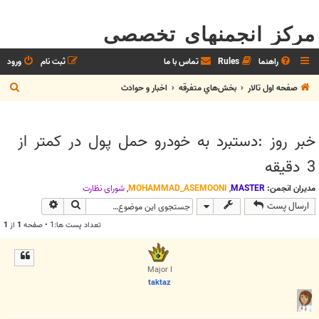
مرکز انجمنهای تخصصی
راهنما
Rules
تماس با ما
ثبت نام
ورود
ج
صفحه اول تالار
بخش‌‌هاي متفرقه
اخبار و حوادث
س
ت
خبر روز :دستبرد به خودرو حمل پول در کمتر از
ج
3 دقيقه
و
مدیران انجمن:
MASTER
,
MOHAMMAD_ASEMOONI
,
شوراي نظارت
جستجو
جستجوی پیش
ارسال پست
تعداد پست ها:1 • صفحه
1
از
1
Major I
taktaz