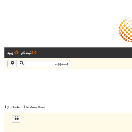
ثبت نام
ورود
جستجو
جستجو
تعداد پست ها:1 • صفحه
1
از
1