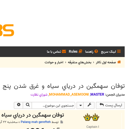
لینک سریع
راهنما
Rules
تماس با ما
صفحه اول تالار
بخش‌‌هاي متفرقه
اخبار و حوادث
توفان سهمگين در درياي سياه و غرق شدن پنج 
مدیران انجمن:
MASTER
,
MOHAMMAD_ASEMOONI
,
شوراي نظارت
جستجو
جستجوی پی
ارسال پست
توفان سهمگين در درياي سياه 
پ
توسط
Palang mah gerefteh
»
سه‌شنبه ۲۲ آبان ۱۳۸۶, ۹:۵۲ ق.ظ
س
Captain I