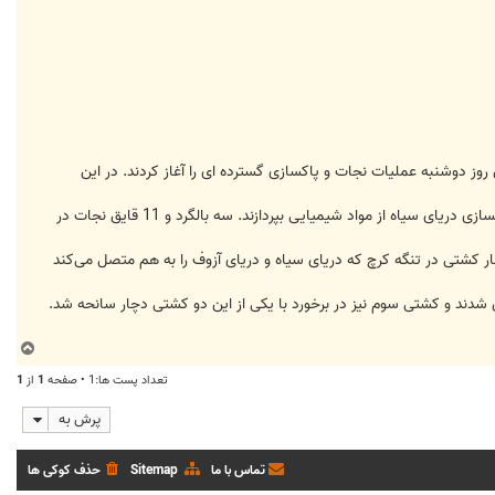
روز دوشنبه عملیات نجات و پاکسازی گسترده ای را آغاز کردند. در این
اعلام کرد 80 کارشناس را به دریای سیاه اعزام کرده که در کنار 112 نفر از پرسنل ناوگان روسیه به پاکسازی دریای سیاه از مواد شیمیایی بپردازند. سه بالگرد و 11 قایق نجات در
ار کشتی در تنگه کرچ که دریای سیاه و دریای آزوف را به هم متصل می‌کند
شدند و کشتی سوم نیز در برخورد با یکی از این دو کشتی دچار سانحه شد.
ب
ا
تعداد پست ها:1 • صفحه
1
از
1
ل
ا
پرش به
تماس با ما
Sitemap
حذف کوکی ها