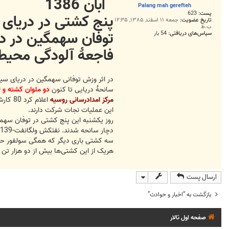
آبان 1386
ت
Palang mah gerefteh
پست:
623
پنج کشتی در دریای 
تاریخ عضویت:
جمعه ۱۱ اسفند ۱۳۸۵, ۱۲:۳۵
ب.ظ
توفان سهمگین در د
سپاس‌های دریافتی:
54 بار
فاجعۀ آلودگی محی
در اثر وزش توفانی سهمگین در دریای 
سانحۀ دریایی تا کنون
دو ملوان کشته و 20 ملوان دیگر مفقود اعلام شده اند
مرکز امدادرسانی روسیه
این عملیات نجات شرکت دارند.
روز یکشنبه این پنج کشتی در توفان سهمگی
دچار سانحه شدند. نفتکش ولگانفت-139 در این توفان ترک‌خورد و بیش از
سه کشتی باری دیگر که همگی سولفور حمل 
هریک از این کشتی‌ها بیش از دو هزار تن 
ارسال پست
بازگشت به “اخبار و حوادث”
صفحه اول تالار