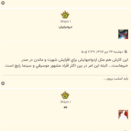
ب
ا
ل
ا
Major I
درودبرايران
پ
دوشنبه ۲۴ دی ۱۳۸۶, ۷:۳۷ ق.ظ
س
ت
اين کارش هم مثل ازدواجهايش براي افزايش شهرت و ماندن در صدر
خبرهاست... البته اين امر در بين اکثر افراد مشهور موسيقي و سينما رايج است.
بايد امشب بروم...
ب
ا
ل
ا
Major I
ae