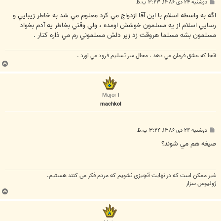
پ
دوشنبه ۲۴ دی ۱۳۸۶, ۳:۲۳ ب.ظ
س
ت
اگه به واسطه اسلام با اين آقا ازدواج مي کرد معلوم مي شد به خاطر زيبايي و
رسايي اسلام از يه مسلمون خوشش اومده ، ولي وقتي بخاطر يه آدم بخواد
مسلمون بشه مسلما هروقت زد زير دلش مسلموني رم مي ذاره کنار .
آنجا كه عشق فرمان مي دهد ، محال سر تسليم فرود مي آورد .
ب
ا
ل
ا
Major I
machkol
پ
دوشنبه ۲۴ دی ۱۳۸۶, ۳:۲۴ ب.ظ
س
ت
صيغه هم مي شوند؟
غیر ممکن است که در نهایت آنچیزی نشویم که مردم فکر می کنند هستیم.
ژولیوس سزار
ب
ا
ل
ا