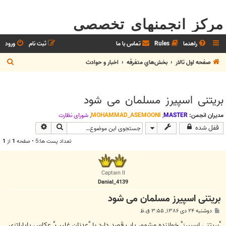
مرکز انجمنهای تخصصی
راهنما
Rules
تماس با ما
ثبت نام
ورود
ج
صفحه اول تالار
بخش‌‌هاي متفرقه
اخبار و حوادث
س
ت
بریتنی اسپیرز مسلمان می شود
ج
و
مدیران انجمن:
MASTER
,
MOHAMMAD_ASEMOONI
,
شوراي نظارت
جستجو
جستجوی پیشرف
قفل شده
تعداد پست ها:5 • صفحه
1
از
1
Captain II
Danial_4139
بریتنی اسپیرز مسلمان می شود
پ
دوشنبه ۲۴ دی ۱۳۸۶, ۳:۵۵ ق.ظ
س
ت
"بریتنی اسپیرز" خواننده مشهور پاپ قصد دارد با "عدنان غلیب" عکاس پاپاراتزی