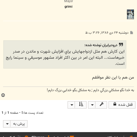
Major
grimi
پ
دوشنبه ۲۴ دی ۱۳۸۶, ۳:۲۶ ب.ظ
س
ت
درودبرايران نوشته شده:
اين کارش هم مثل ازدواجهايش براي افزايش شهرت و ماندن در صدر
خبرهاست... البته اين امر در بين اکثر افراد مشهور موسيقي و سينما رايج
است.
من هم با اين نظر موافقم
به خدا نگو مشكلي بزرگي دارم ; به مشكل بگو خدايي بزرگ دارم!
ب
ا
قفل شده
ل
ا
تعداد پست ها:5 • صفحه
1
از
1
پرش به