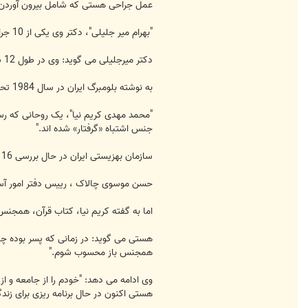
عمل جراحی هستی که شامل بیرون آوردن اندام های تن
"بهرام میر جلیلی"، دکتر وی یکی از 10 جراج برجسته تغییر جنسیت در ایران است.
دکتر میرجلیلی می گوید: وی در طول 12 سال گذشته بیش از 460 عمل جراحی را انجام داده است.
به نوشته بلومبرگ ایران در سال 1984 تحت یک فرمان صادره توسط آیت الله روح الله خمینی اینگونه عمل های جراحی را مجاز اعلام کرد.
"محمد مهدی کریم نیا"، یک روحانی که رس
جنس اشتباه «گرفتار» شده اند."
سازمان بهزیستی ایران در حال بررسی 16 تقاضای کمک مالی از سوی افراد دوجنسی است.
حسن موسوی چالاک ، رییس دفتر امور آسی
اما به گفته کریم نیا، کتاب قرآن، همجنس 
هستی می گوید: در زمانی که پسر بوده چن
همجنس باز محسوب شوم."
وی ادامه می دهد: "خودم را از جامعه و از
هستی اکنون در حال برنامه ریزی برای زند