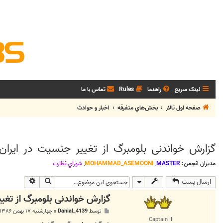
لینک سریع
راهنما
Rules
تماس با ما
صفحه اول تالار
بخش‌‌هاي متفرقه
اخبار و حوادث
گزارش خواندنی بلومبرگ از تغییر جنسیت در ایران
مدیران انجمن:
MASTER
,
MOHAMMAD_ASEMOONI
,
شوراي نظارت
جستجو
جستجوی پی
ارسال پست
گزارش خواندنی بلومبرگ از تغیی
پ
توسط
Danial_4139
»
چهارشنبه ۱۷ بهمن ۱۳۸۶, ۱۱:۳۹ ب.ظ
س
Captain II