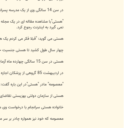
در سن 14 سالگی وی از یک مدرسه پسرانه در مشهد واقع در شمال غربی ایران اخراج شد تنها به این خاطر که رفتارش "غیراخلاقی" به نظر می رسید.
"هستی"با مشاهده مقاله ای در یک مجله مح
نمی گیرد به اینترنت رجوع کرد.
هستی می گوید: "قبلا فکر می کردم یک هم
چهار سال طول کشید تا هستی جنسیت خود ر
هستی در سن 15 سالگی چهارده ماه آزمایشات پزشکی و روانکاری را پشت سر گذاشت تا مطمئن شود که دارای شرایط لازم برای تغییر جنسیت است.
در اردیبهشت 85 گروهی از پزشکان اجازه عمل جراحی را صادر کردند.
"معصومه" مادر "هستی"در این باره گفت: "
هستی از سازمان دولتی بهزیستی تقاضای کمک مالی کرد و در آ
خانواده هستی سرانجام با درخواست وی م
معصومه که خود نیز همواره چادر بر سر می