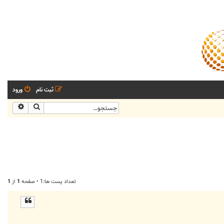
ثبت نام
ورود
جستجو
جستجو
تعداد پست ها:1 • صفحه
1
از
1