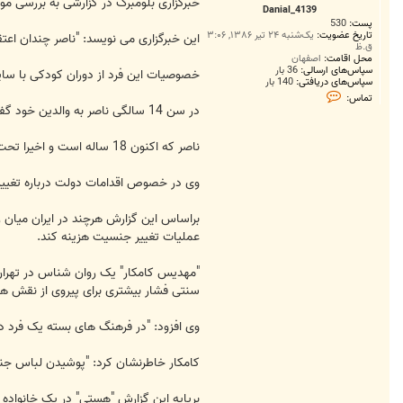
ت
خبرگزاری بلومبرگ در گزارشی به بررسی 
Danial_4139
پست:
530
تاریخ عضویت:
یک‌شنبه ۲۴ تیر ۱۳۸۶, ۳:۰۶
این خبرگزاری می نویسد: "ناصر چندان اع
ق.ظ
محل اقامت:
اصفهان
سپاس‌های ارسالی:
36 بار
خصوصیات این فرد از دوران کودکی با سای
سپاس‌های دریافتی:
140 بار
ت
تماس:
م
در سن 14 سالگی ناصر به والدین خود گفت می خواهد جنسیتش را تغییر دهد: "متوجه شدم که مشکل دارم و احتیاج داشتم این مشکل را از طریق عمل حل کنم."
ا
س
D
ناصر که اکنون 18 ساله است و اخیرا تحت عمل جراحی تغییر جنسیت قرار گرفته می گوید: "در یک کلینیک جنوب شهر تهران تحت عمل قرار گرفتم و دو روز بعد به زنی با نام «هستی» تبدیل شدم."
a
n
i
وی در خصوص اقدامات دولت درباره تغییر
a
l
_
4
1
عملیات تغییر جنسیت هزینه کند.
3
9
سنتی فشار بیشتری برای پیروی از نقش ه
وی افزود: "در فرهنگ های بسته یک فرد دو
کامکار خاطرنشان کرد: "پوشیدن لباس جن
برپایه این گزارش "هستی" در یک خانواده