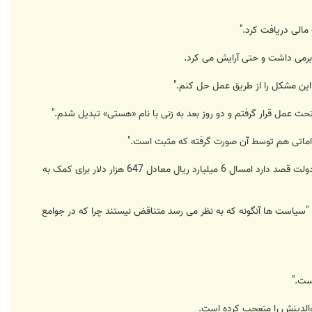
مالی دریافت کرد."
برمی داشت و حتی آرایش می کرد.
داماتی هم توسط آن صورت گرفته که مثبت است."
براساس این گزارش هرچند در ایران میان زنان و مردان تبعیض وجود دارد و همجنس بازان با مجازات مرگ روبرو می شوند اما دولت قصد دارد امسال 6 میلیارد ریال معادل 647 هزار دلار برای کمک به
دوجنسی و ترانس سکشوال (transsexual) سر و کار دارد معتقد است: "سیاست ها آنگونه که به نظر می رسد متناقض نیستند چرا که در جوامع
ست."
 والدینش را متعجب کرده است.