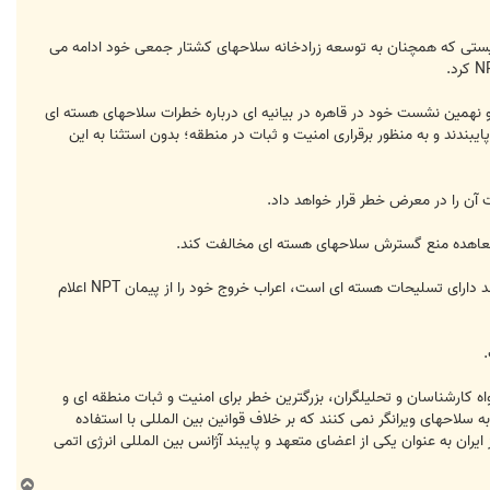
ستی که همچنان به توسعه زرادخانه سلاحهای کشتار جمعی خود ادامه می
 نهمین نشست خود در قاهره در بیانیه ای درباره خطرات سلاحهای هسته ای
ندند و به منظور برقراری امنیت و ثبات در منطقه؛ بدون استثنا به این
آن را در معرض خطر قرار خواهد داد.
ه معاهده منع گسترش سلاحهای هسته ای مخالفت کند.
وزیران امور خارجه عرب در ادامه خودداری اسرائیل از پیوستن به NPT را محکوم و اعلام کردند: به محض اینکه اسرائیل اعلام کند دارای تسلیحات هسته ای است، اعراب خروج خود را از پیمان NPT اعلام
به شمار می رود و به گواه کارشناسان و تحلیلگران، بزرگترین خطر برای امنیت و ثبات منطقه ای و
ه سلاحهای ویرانگر نمی کنند که بر خلاف قوانین بین المللی با استفاده
ایران به عنوان یکی از اعضای متعهد و پایبند آژانس بین المللی انرژی اتمی
ب