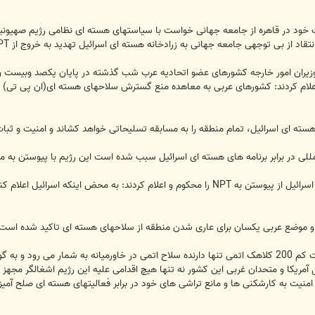
خود در قاهره از جامعه جهانی خواست با سیاستهای هسته ای نظامی رژیم صهیونی
اد از بی توجهی جامعه جهانی به زرادخانه هسته ای اسرائیل تهدید به خروج از NPT کرد.
 وزیران امور خارجه کشورهای عضو اتحادیه عرب شب گذشته در پایان یکصد وبیست و
اعلام کردند: کشورهای عربی به معاهده منع گسترش سلاحهای هسته ای(ان پی تی) پایب
ته ای اسرائیل، تمام منطقه را به مسابقه تسلیحاتی خواهد کشاند و امنیت و ثبات 
مللی در برابر برنامه های هسته ای اسرائیل سبب شده است این رژیم با پیوستن ب
ی و موضع عربی یکسان برای عاری شدن منطقه از سلاحهای هسته ای تاکید شده است.
رژیم صهیونیستی با در اختیار داشتن دست کم 200 کلاهک اتمی تنها دارنده سلاح اتمی در خاورمیانه 
ل آمریکا و متحدان غربی این کشور نه تنها هیچ اقدامی علیه این رژیم اشغالگر مجهز ب
 امنیت به کارشکنی ها و مانع تراشی های خود در برابر فعالیتهای هسته ای صلح آمیز 