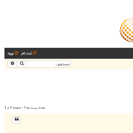
ثبت نام
ورود
جستجو
جستجو
تعداد پست ها:1 • صفحه
1
از
1