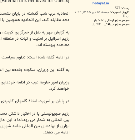
ت
[External Link Removed for Guests]
hedayat.m
پست:
577
تاریخ عضویت:
جمعه ۱۵ دی ۱۳۸۵, ۷:۲۴
اتحادیه عرب شب گذشته در پایان نشست 
ب.ظ
دهد مقابله کند. این اتحادیه همچنین با انتق
سپاس‌های ارسالی:
502 بار
سپاس‌های دریافتی:
231 بار
به گزارش مهر به نقل از خبرگزاری کویت،
رژیم اسرائیل بر امنیت و ثبات در منطقه 
معاهده پیوسته اند.
در ادامه گفته شده است: تداوم سیاست هس
به گفته این وزیران، سکوت جامعه بین ال
خواهند کرد.
در پایان بر ضرورت اتخاذ گامهای کاربرد
بین المللی به شمار می رود،اما با این حا
ابزاری از نهادهای بین المللی مانند شورای
ادامه می دهند.