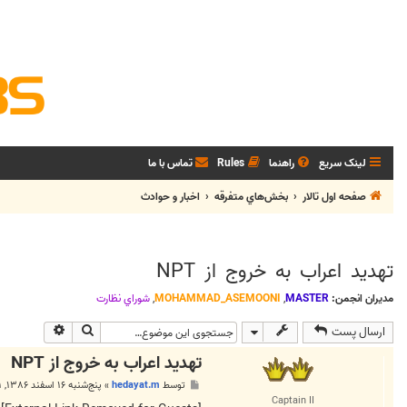
لینک سریع
راهنما
Rules
تماس با ما
صفحه اول تالار
بخش‌‌هاي متفرقه
اخبار و حوادث
تهدید اعراب به خروج از NPT
مدیران انجمن:
MASTER
,
MOHAMMAD_ASEMOONI
,
شوراي نظارت
جستجو
جستجوی پی
ارسال پست
تهدید اعراب به خروج از NPT
پ
توسط
hedayat.m
»
پنج‌شنبه ۱۶ اسفند ۱۳۸۶, ۱۱:۴۱ ب.ظ
س
Captain II