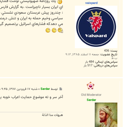
ت
يك روزنامه صهيونيستي نوشت فشارهاي 
vaispard
اي ايران بسيار ناچيزاست .به گزارش فارس
: چندروز پيش عربستان سعودي نشستي محرم
سياسي وخيم حمله به ايران و تنش درمنطق
مي دهدكه فشارهاي اسرائيل برتصميم گيرن
پست:
436
تاریخ عضویت:
جمعه ۱۱ اسفند ۱۳۸۵, ۹:۱۲
ب.ظ
سپاس‌های ارسالی:
484 بار
سپاس‌های دریافتی:
517 بار
پ
توسط
Sardar
»
شنبه ۱۷ فروردین ۱۳۸۷, ۹:۴۵ ب.ظ
س
Old Moderator
ت
آخر سر و ته موضوع حمايت اعراب خوبه يا
Sardar
هیهات منا الذلة