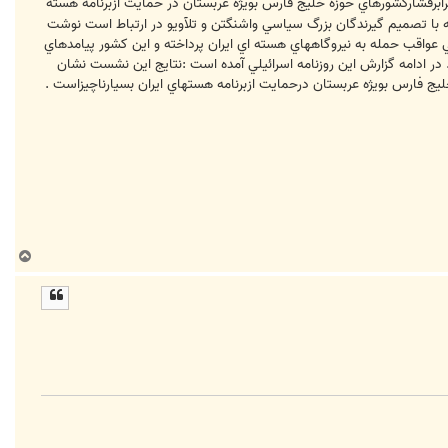
برفشاركشورهاي حوزه خليج فارس بويژه عربستان در حمايت ازبرنامه هسته
كه با تصميم گيرندگان بزرگ سياسي واشنگتن و تلآويو در ارتباط است نوشت
 عواقب حمله به نيروگاههاي هسته اي ايران پرداخته و اين كشور پيامدهاي
ر ادامه گزارش اين روزنامه اسرائيلي آمده است :نتايج اين نشست نشان
ج فارس بويژه عربستان درحمايت ازبرنامه هستهاي ايران بسيارناچيزاست .
ب
ا
ل
ا