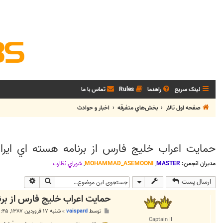
لینک سریع
راهنما
Rules
تماس با ما
صفحه اول تالار
بخش‌‌هاي متفرقه
اخبار و حوادث
حمايت اعراب خليج فارس از برنامه هسته اي ايرا
مدیران انجمن:
MASTER
,
MOHAMMAD_ASEMOONI
,
شوراي نظارت
جستجو
جستجوی پی
ارسال پست
حمايت اعراب خليج فارس از برن
پ
توسط
vaispard
»
شنبه ۱۷ فروردین ۱۳۸۷, ۸:۴۵ ب.ظ
س
Captain II