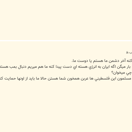
 کنه آخر دشمن ما هستم يا دوست ما.
يه بار ميگن اگه ايران به انرژي هسته اي دست پيدا کنه ما هم ميريم دنبال بمب هست
 چي ميخوان؟
نا مسلمون اين فلسطيني ها عربن همخون شما هستن حالا ما بايد از اونها حمايت 