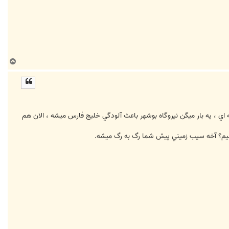
ب
ا
ل
ا
ه اي ، يه بار ميگن نيروگاه بوشهر باعث آلودگي خليج فارس ميشه ، الان هم
کنيم؟ آخه سيب زميني پيش شما رگ به رگ ميشه.