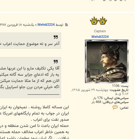
پ
توسط
Mehdi2224
»
یک‌شنبه ۱۸ فروردین ۱۳۸۷, ۱۲:۰۰ ق.ظ
س
Captain
ت
Mehdi2224
آخر سر و ته موضوع حمايت اعراب خو
آقا يکي تکليف مارو با ابن عربها
يه بار که ادعاي جزاير سه گانه ميک
الان هم که از ما مثلا حمايت ميک
پست:
1106
اگه خيلي مردن برن جلو اسراييل ب
تاریخ عضویت:
چهارشنبه ۲۹ شهریور ۱۳۸۵,
_________________
۱۱:۱۲ ق.ظ
سپاس‌های ارسالی:
176 بار
سپاس‌های دریافتی:
468 بار
ت
این مساله کاملا روشنه . نمیخوان به ایر
تماس:
م
ایران در جواب به تمام پایگاههای امریکا
ا
س
صدور نفت برای اعراب .
M
حمله ایران باعث نا امن شدن منطقه و در نتیجه فرار 50 درصد سرمایه خارجی خواهد شد . توریستها نخوا
e
h
به همین خاطر اعراب مخالف حمله هستند و
d
نیافتن . . اگر ایران نبود مطمئن باشید ا
i