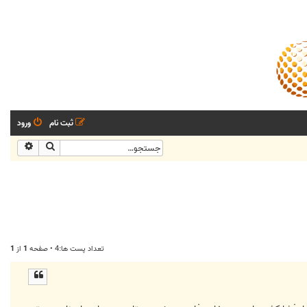
ثبت نام
ورود
جستجو
جستجو
تعداد پست ها:4 • صفحه
1
از
1