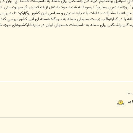
اسرائيل برتصميم گيرندگان واشنگتن براي حمله به تاسيسات هسته اي ايران دربرا
 " روزنامه عبري معاريو" درسرمقاله شنبه خود به نقل ازيك تحليل گر صهيونيستي 
انه با مشاركت مقامات بلندپايه امنيتي و سياسي اين كشور برگزاركرد تا به بررسي
ه را در كنارعواقب زيست محيطي حمله به نيروگاه هسته اي اين كشور بررسي كند. د
دگان واشنگتن براي حمله به تاسيسات هستهاي ايران در برابرفشاركشورهاي حوزه خلي
 بد