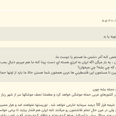
به يا بد
 مشخص کنه آخر دشمن ما هستم يا دوست ما.
نن ، يه بار ميگن اگه ايران به انرژي هسته اي دست پيدا کنه ما هم ميريم دنبال بم
نن که چي بشه؟ چي ميخوان؟
گيرن نا مسلمون اين فلسطيني ها عربن همخون شما هستن حالا ما بايد از اونها ح
ان حمله بشه چون
 در کشورهای عربی حمله موشکی خواهد کرد و مطمئنا نصف موشکها سر از شهر ریاز در 
هند امد و هزار مصیبت دیگه
لی در عین حال تمام تلاششون رو میکنند تابه ایران هم فشار بیارند تا برخی خوا
عراب چند ستاال پیش با اسرائیل صلح کرده بودند و توافق کرده بودند که در امدن باب