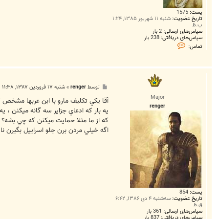
پست:
1575
تاریخ عضویت:
شنبه ۱۱ شهریور ۱۳۸۵, ۱:۲۴
ب.ظ
سپاس‌های ارسالی:
2 بار
سپاس‌های دریافتی:
238 بار
ت
تماس:
م
ا
س
S
a
r
پ
توسط
renger
»
شنبه ۱۷ فروردین ۱۳۸۷, ۱۱:۳۸ ب.ظ
d
س
a
Major
ت
آقا يکي تکليف مارو با ابن عربها مشخص
r
renger
يه بار که ادعاي جزاير سه گانه ميکنن ، 
که از ما مثلا حمايت ميکنن که چي بشه؟
اگه خيلي مردن برن جلو اسراييل بگيرن 
پست:
854
تاریخ عضویت:
سه‌شنبه ۴ دی ۱۳۸۶, ۶:۴۲
ق.ظ
سپاس‌های ارسالی:
361 بار
سپاس‌های دریافتی:
837 بار