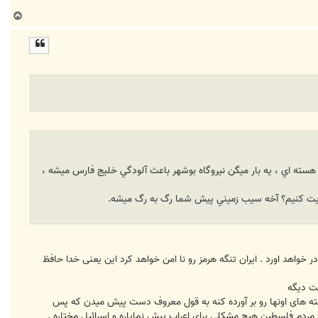
ب
ا
ل
ا
ب هسته اي ، يه بار ميگن نيروگاه بوشهر باعث آلودگي خليج فارس ميشه ،
مايت کنيم؟ آخه سيب زميني پيش شما رگ به رگ ميشه.
خواهد اورد . ایران تنگه هرمز رو نا امن خواهد کرد این یعنی خدا حافظ
سته های اونها رو بر آورده کنه به قول معروف دست پیش میدن که پس
ای مردم فلسطین هیچ مشکلی برای اعراب پیش نمایاره و اسرائیل مختاره .