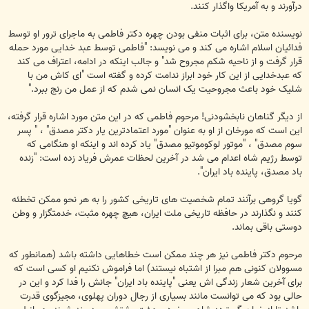
درآورند و به آمریکا واگذار کنند.
نویسنده متن، برای اثبات منفی بودن چهره دکتر فاطمی به ماجرای ترور او توسط
فدائیان اسلام اشاره می کند و می نویسد: "فاطمی توسط عبد خدایی مورد حمله
قرار گرفت و از ناحیه شکم مجروح شد" و جالب اینکه در ادامه، اعتراف می کند
که عبدخدایی از این کار خود ابراز ندامت کرده و گفته است "ای کاش من با
شلیک خود باعث مجروحیت یک انسان نمی شدم که از عمل من رنج ببرد."
از دیگر گناهان نابخشودنی! مرحوم فاطمی که در این متن مورد اشاره قرار گرفته،
این است که مورخان از او به عنوان "مورد اعتمادترین یار دکتر مصدق" ، " پسر
سوم مصدق" ، "موتور لوکوموتیو مصدق" یاد کرده اند و اینکه او هنگامی که
توسط رژیم شاه اعدام می شد در آخرین لحظات عمرش فریاد زده است: "زنده
باد مصدق، پاینده باد ایران".
گویا گروهی برآنند تمام شخصیت های تاریخی کشور را به هر نحو ممکن تخطئه
کنند و نگذارند در حافظه تاریخی ملت ایران، هیچ چهره مثبت، خدمتگزار و وطن
دوستی باقی بماند.
مرحوم دکتر فاطمی نیز هر چند ممکن است خطاهایی داشته باشد (همانطور که
مسوولان کنونی هم مبرا از اشتباه نیستند) اما فراموش نکنیم او کسی است که
برای آخرین شعار زندگی اش یعنی "پاینده باد ایران" جانش را فدا کرد و این در
حالی بود که می توانست مانند بسیاری از رجال دوران پهلوی، مجیزگوی قدرت