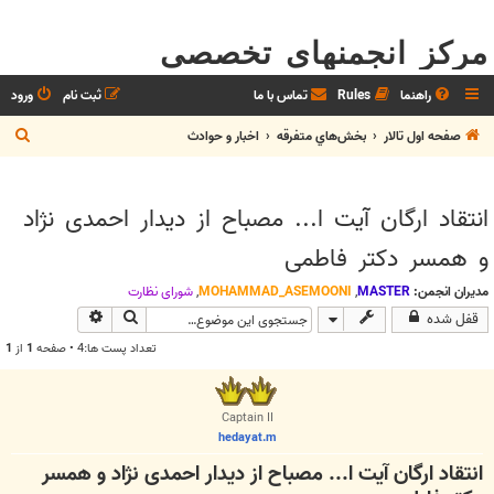
مرکز انجمنهای تخصصی
راهنما
Rules
تماس با ما
ثبت نام
ورود
ج
صفحه اول تالار
بخش‌‌هاي متفرقه
اخبار و حوادث
س
ت
انتقاد ارگان آیت ا... مصباح از دیدار احمدی نژاد
ج
و همسر دکتر فاطمی
و
مدیران انجمن:
MASTER
,
MOHAMMAD_ASEMOONI
,
شوراي نظارت
جستجو
جستجوی پیشرف
قفل شده
تعداد پست ها:4 • صفحه
1
از
1
Captain II
hedayat.m
انتقاد ارگان آیت ا... مصباح از دیدار احمدی نژاد و همسر