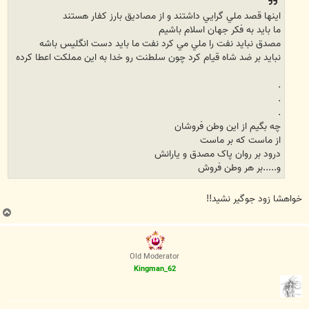
اينها قصد ملي گرايي داشتند و از مصاديق بارز کفار هستند
ما بايد به فکر جهان اسلام باشيم
مصدق نبايد نفت را ملي مي کرد نفت ما بايد دست انگليس باشه
نبايد بر ضد شاه قيام کرد چون سلطنت رو خدا به اين مملکت اعطا کرده
.
.
.
چه بگيم از اين وطن فروشان
از ماست که بر ماست
درود بر روان پاک مصدق و يارانش
و.....بر هر وطن فروش
خواهشا زود جوگیر نشید!!
ب
ا
ل
ا
Old Moderator
Kingman_62