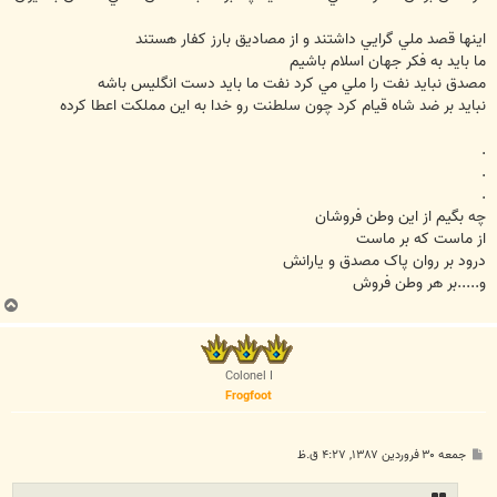
اينها قصد ملي گرايي داشتند و از مصاديق بارز کفار هستند
ما بايد به فکر جهان اسلام باشيم
مصدق نبايد نفت را ملي مي کرد نفت ما بايد دست انگليس باشه
نبايد بر ضد شاه قيام کرد چون سلطنت رو خدا به اين مملکت اعطا کرده
.
.
.
چه بگيم از اين وطن فروشان
از ماست که بر ماست
درود بر روان پاک مصدق و يارانش
و.....بر هر وطن فروش
ب
ا
ل
ا
Colonel I
Frogfoot
پ
جمعه ۳۰ فروردین ۱۳۸۷, ۴:۲۷ ق.ظ
س
ت