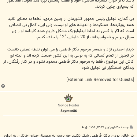
باشد تا از خوان گسترده شاهی، خود و هفت پشتش بهره مند شوند، همانطور
که بسیاری چنین کردند.
بی گمان، تجلیل رئیس جمهور کشورمان از چنین مردی، قطعا به معنای تائید
همه رویکردها، عملکردها و اندیشه های او نیست ولی این، کمال بی انصافی
است که اگر با کسی به لحاظ ایدئولوژیک مشکل داریم همه کارنامه او را زیر
سوال ببریم و ناجوانمردانه، از 20 هایش، "2 " را حذف کنیم.
دیدار احمدی نژاد و همسر مرحوم دکتر فاطمی را می توان نقطه عطفی دانست
در تجلیل از تمام کسانی که به نوعی به این کشور خدمت کرده اند و البته ای
کاش این موضوع، فقط به مرحوم دکتر فاطمی محدود نشود و در کنار رفتگان، از
زندگان خدمتگزار نیز تجلیل شود.
[External Link Removed for Guests]
ب
ا
ل
ا
Novice Poster
Seymon86
پ
جمعه ۳۰ فروردین ۱۳۸۷, ۲:۵۵ ق.ظ
س
ت
در خائن بودن دکتر فاطمي شک نکنيد چه برسه به مصدق خداي خائنان به ايران