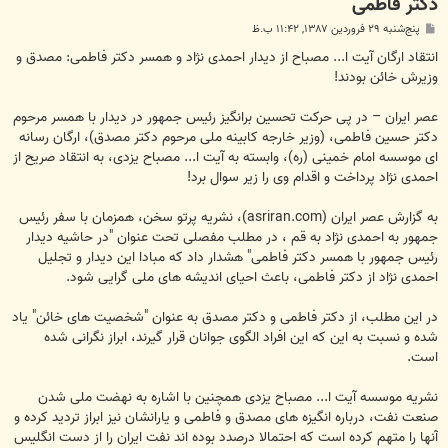
دکتر فاطمی
پ
پنج‌شنبه ۲۹ فروردین ۱۳۸۷, ۱۱:۴۲ ب.ظ
س
ت
انتقاد ارگان آیت ا... مصباح از دیدار احمدی نژاد و همسر دکتر فاطمی: مصدق و
وزیرش خائن بودند!
عصر ایران – در پی حرکت تحسین برانگیز رئیس جمهور در دیدار با همسر مرحوم
دکتر حسین فاطمی، (وزیر خارجه کابینه ملی مرحوم دکتر مصدق)، ارگان رسانه
ای موسسه امام خمینی (ره)، وابسته به آیت ا... مصباح یزدی، به انتقاد صریح از
احمدی نژاد پرداخت و اقدام وی را زیر سوال برد!
به گزارش عصر ایران (asriran.com)، نشریه پرتو سخن، همزمان با سفر رئیس
جمهور به احمدی نژاد به قم ، در مطلب مفصلی تحت عنوان "در حاشیه دیدار
رئیس جمهور با همسر دکتر فاطمی" هشدار داد که مبادا این دیدار و تجلیل
احمدی نژاد از دکتر فاطمی، باعث احیای اندیشه های ملی گرایی شود.
در این مطلب، از دکتر فاطمی و دکتر مصدق به عنوان "شخصیت های خائن" یاد
شده و نسبت به این که این افراد الگوی جوانان قرار گیرند، ابراز نگرانی شده
است.
نشریه موسسه آیت ا... مصباح یزدی همچنین با اشاره به نهضت ملی شدن
صنعت نفت، درباره انگیزه های مصدق و فاطمی و یارانشان نیز ابراز تردید کرده و
آنها را متهم کرده است که احتمالا درصدد بوده اند نفت ایران را از دست انگلیس