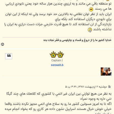
تو منطقه باقي مي مانند و به ارزوي چندين هزار ساله خود يعني نابودي اريايي
ها مي رسند
ايران بايد از نظر توان نظامي به بالاترين حد خود برسد ولي نه اينکه از اين توان
براي نابودي ديگران استفاده کند بلکه براي
بازدارندگي از ان استفاده کند تا هيچ قدرت خارجي جرات دست درازي به ايران را
نداشته باشند
خدایا کشور ما را از دروغ و فساد و چاپلوسی و فقر نجات بده
ب
ا
ل
ا
Captain I
soroush.b
پ
دوشنبه ۲ اردیبهشت ۱۳۸۷, ۳:۴۱ ب.ظ
س
ت
به نظر من هيچ توازني بين ايران غير اتمي با كشوري كه كلاهك هاي چند گيگا
تني داره به وجود نمياد
اگه تا به امروز مسولين كشور ما رو به سلاح هاي اتمي مجهز نكرده باشند واقعا
خيلي خوش خيال هستند اسراييل نشون داده هر كاري رو كه بخواد انجام ميده