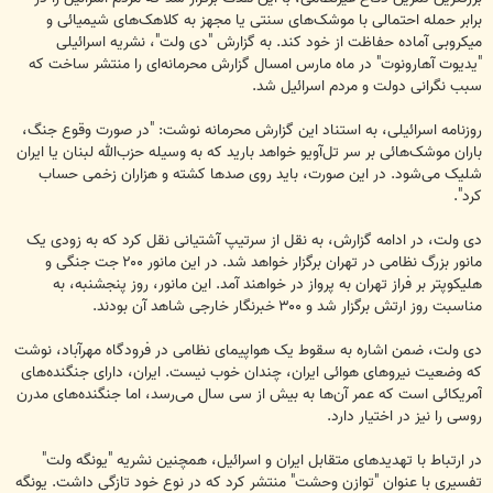
برابر حمله احتمالی با موشک‌های سنتی یا مجهز به کلاهک‌های شیمیائی و
میکروبی آماده حفاظت از خود کند. به گزارش "دی ولت"، نشریه اسرائيلی
"یدیوت آهارونوت" در ماه مارس امسال گزارش محرمانه‌ای را منتشر ساخت که
سبب نگرانی دولت و مردم اسرائیل شد.
روزنامه اسرائيلی، به استناد این گزارش محرمانه نوشت: "در صورت وقوع جنگ،
باران موشک‌هائی بر سر تل‌آویو خواهد بارید که به وسیله حزب‌الله لبنان یا ایران
شلیک می‌شود. در این صورت، باید روی صدها کشته و هزاران زخمی حساب
کرد".
دی ولت، در ادامه گزارش، به نقل از سرتیپ آشتیانی نقل کرد که به زودی یک
مانور بزرگ نظامی در تهران برگزار خواهد شد. در این مانور ۲۰۰ جت جنگی و
هلیکوپتر بر فراز تهران به پرواز در خواهند آمد. این مانور، روز پنجشنبه، به
مناسبت روز ارتش برگزار شد و ۳۰۰ خبرنگار خارجی شاهد آن بودند.
دی ولت، ضمن اشاره به سقوط یک هواپیمای نظامی در فرودگاه مهرآباد، نوشت
که وضعیت نیروهای هوائی ایران، چندان خوب نیست. ایران، دارای جنگنده‌های
آمریکائی است که عمر آن‌ها به بیش از سی سال می‌رسد، اما جنگنده‌های مدرن
روسی را نیز در اختیار دارد.
در ارتباط با تهدیدهای متقابل ایران و اسرائیل، همچنین نشریه "یونگه ولت"
تفسیری با عنوان "توازن وحشت" منتشر کرد که در نوع خود تازگی داشت. یونگه