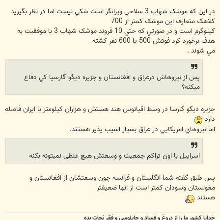
در اين که موشک شهاب 3 سلاحي ويرانگر است شکي نيست اما در نظر بگيريد
کلاهک متعارف اين موشک کمتر از 700
کيلوگرم است و در صورتي که حتي 10 فروند موشک شهاب 3 با موفقيت به
هدف برخورد کرد فوقش 500 يا 600 نفر کشته
مي شوند .
پس از نيروهاش درعراق و افغانستان و جزيره ديگو گارسيا کي دفاع
ميکنه؟
جزيره ديگو گارسا در وسط اقيانوس هند هستش و هزاران کيلومتر با ايران فاصله
دارد
اما نيروهاي امريکايي در عراق بسيار اسيب پذير هستند.
اسراییل با اون تراکم جمعیت و وسعتش هیچ غلطی نمیتونه بکنه
پس طبق گفته شما انگلستان و فرانسه چون وسعتشان از افغانستان و
مغولستان وسودان کمتر است از انها ضعيفتر
هستند
خدایا کشور ما را از دروغ و فساد و چاپلوسی و فقر نجات بده