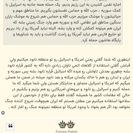
اجازه نفس کشيدن به اين رژيم بديم. يک حمله همه جانبه به اسراييل با
کمک سوريه ، حزب الله و حماس نفسشون بگيريم. ما مناطق مهم و
حياتيشون با موشک ميزنيم حزب الله و حماس هم شروع به موشک باران
سنگين مناطق غير نظامي کنه و سوريه هم وارد جنگ زميني بشه که
ايران هم ميتونه کمکش کنه و وارد بشه. البته نبايد آمريکا رو از ياد ببريم
تو خليج فارس هم نبايد آمريکا رو راحت گذاشت و بايد به شناورها و
پايگاه هاشون حمله کرد.
اينطوري كه شما گفتي يعني امريكا و اسرائيل رو تو منطقه نابود ميكنيم ولي
قبلش گفتي استفاده از كلاهك اتمي تاوان زيادي داره اگه يه كشور قراره نابود
بشه چطوري بعدش تاوانش رو ميده اگه اسرائيل قراره نابود بشه پس سوريه و
ايران و لبنان رو هم با خاك يكسان ميكنه و بعد نابود ميشه در ضمن ما همش
ميگيم كه امريكا و اسرائيل متجاوز و جنايتكار هستن ولي شما ميگيد كه ما
حمله كنيم و اسرائيل رو نابود و نيروهاي امريكايي رو هم بزنيم و بكشيم در
حالي كه مقامات كشور ما هميشه گفتند فقط براي دفاع از خودمون از اين
سلاحها استفاده ميكنيم من مطئن هستم كه ايران هيچوقت شروع كننده جنگ
نخواهد بود اگر هم بخواد با وجود امريكا تو منطقه نميتونه جنگ رو اغاز كنه .
ب
ا
ل
ا
Furious Poster