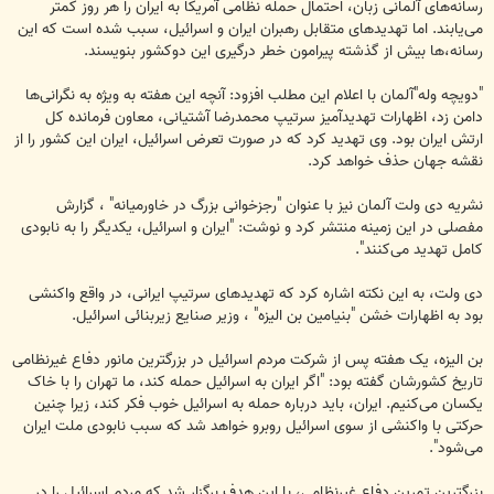
ت
رسانه‌های آلمانی زبان، احتمال حمله نظامی آمریکا به ایران را هر روز کمتر
می‌یابند. اما تهدیدهای متقابل رهبران ایران و اسرائیل، سبب شده است که این
رسانه‌،ها بیش از گذشته پیرامون خطر درگیری این دوکشور بنویسند.
"دویچه وله"آلمان با اعلام این مطلب افزود: آنچه این هفته به ویژه به نگرانی‌ها
دامن زد، اظهارات تهدیدآمیز سرتیپ محمدرضا آشتیانی، معاون فرمانده کل
ارتش ایران بود. وی تهدید کرد که در صورت تعرض اسرائيل، ایران این کشور را از
نقشه جهان حذف خواهد کرد.
نشریه دی ولت آلمان نیز با عنوان "رجزخوانی بزرگ در خاورمیانه" ، گزارش
مفصلی در این زمینه منتشر کرد و نوشت: "ایران و اسرائیل، یکدیگر را به نابودی
کامل تهدید می‌کنند".
دی ولت، به این نکته اشاره کرد که تهدیدهای سرتیپ ایرانی، در واقع واکنشی
بود به اظهارات خشن "بنیامین بن الیزه" ، وزیر صنایع زیربنائی اسرائیل.
بن الیزه، یک هفته پس از شرکت مردم اسرائیل در بزرگترین مانور دفاع غیرنظامی
تاریخ کشورشان گفته بود: "اگر ایران به اسرائيل حمله کند، ما تهران را با خاک
یکسان می‌کنیم. ایران، باید درباره حمله به اسرائيل خوب فکر کند، زیرا چنین
حرکتی با واکنشی از سوی اسرائيل روبرو خواهد شد که سبب نابودی ملت ایران
می‌شود".
بزرگترین تمرین دفاع غیرنظامی، با این هدف برگزار شد که مردم اسرائیل را در