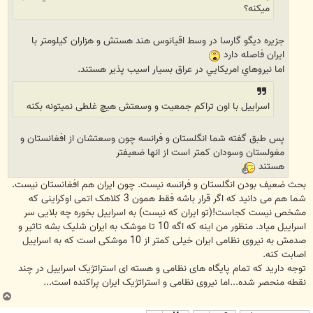
ميکنه؟
جزيره ديگو گارسا در وسط اقيانوس هند هستش و هزاران کيلومتر با
ايران فاصله دارد
اما نيروهاي امريکايي در عراق بسيار اسيب پذير هستند.
اسراییل با اون تراکم جمعیت و وسعتش هیچ غلطی نمیتونه بکنه
پس طبق گفته شما انگلستان و فرانسه چون وسعتشان از افغانستان و
مغولستان وسودان کمتر است از انها ضعيفتر
هستند
بحث ضعیف بودن انگلستان و فرانسه نیست. چون ایران هم افغانستان نیست.
شما هم می دانید که اگر قرار باشه فقط همون 3 کلاهک اتمی اوکراینی که
مشخص نیست کجاست!(تو ایران که نیست) به اسراییل بخوره چه بلایی سر
اسراییل میاد. منظور من اینه که اگه 10 تا موشک به ایران شلیک بشه تاثیر و
صدمش به نیروی نظامی ایران خیلی کمتر از 10 موشکی است که به اسراییل
اصابت کنه.
توجه دارید که تمام پایگاه های نظامی و هسته ای استراتژیک اسراییل در چند
نقطه منحصر شده...اما نیروی نظامی و استراتژیک ایران پراکنده است...
ب
ا