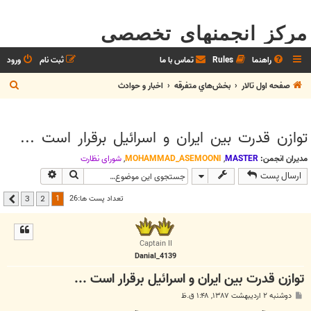
مرکز انجمنهای تخصصی
راهنما
Rules
تماس با ما
ثبت نام
ورود
ج
صفحه اول تالار
بخش‌‌هاي متفرقه
اخبار و حوادث
س
ت
توازن قدرت بین ایران و اسرائیل برقرار است ...
ج
و
مدیران انجمن:
MASTER
,
MOHAMMAD_ASEMOONI
,
شوراي نظارت
جستجو
جستجوی پیشر
ارسال پست
1
تعداد پست ها:26
3
2
بعدی
Captain II
Danial_4139
توازن قدرت بین ایران و اسرائیل برقرار است ...
پ
دوشنبه ۲ اردیبهشت ۱۳۸۷, ۱:۴۸ ق.ظ
س