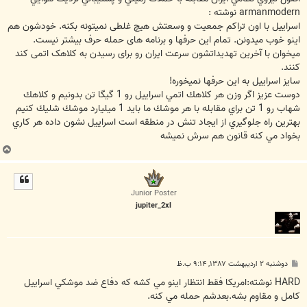
armanmodern نوشته :
اسراییل با اون تراکم جمعیت و وسعتش هیچ غلطی نمیتونه بکنه. خودشون هم
اینو خوب میدونن. تمام این حرفها و برنامه های حمله حرف بیشتر نیست.
میخوان با آخرین تهدیداتشون سرعت ایران رو برای رسیدن به کلاهک اتمی کند
کنند.
سایز اسراییل به این حرفها نمیخوره!
دوست عزيز اگر وزن هر كلاهك اتمي اسراييل رو 1 گيگا تن بدونيم و كلاهك
شهاب رو 1 تن براي مقابله با هر موشك ما بايد 1 ميليارد موشك شليك كنيم
بهترين راه جلوگيري از ايجاد تنش در منطقه است اسراييل نشون داده هر كاري
بخواد مي كنه قانون هم سرش نميشه
ب
ا
ل
ا
Junior Poster
jupiter_2xl
پ
دوشنبه ۲ اردیبهشت ۱۳۸۷, ۹:۱۴ ب.ظ
س
ت
HARD نوشته:امريکا فقط انتظار اينو مي کشه که دفاع ضد موشکي اسراييل
کامل و مقاوم بشه.بعدشم حمله مي کنه.