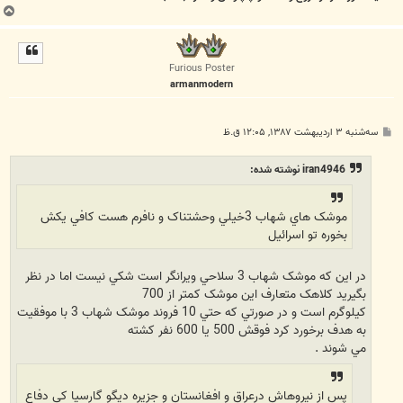
ب
ا
ل
ا
Furious Poster
armanmodern
پ
سه‌شنبه ۳ اردیبهشت ۱۳۸۷, ۱۲:۰۵ ق.ظ
س
ت
iran4946 نوشته شده:
موشک هاي شهاب 3خيلي وحشتناک و نافرم هست کافي يکش
بخوره تو اسرائيل
در اين که موشک شهاب 3 سلاحي ويرانگر است شکي نيست اما در نظر
بگيريد کلاهک متعارف اين موشک کمتر از 700
کيلوگرم است و در صورتي که حتي 10 فروند موشک شهاب 3 با موفقيت
به هدف برخورد کرد فوقش 500 يا 600 نفر کشته
مي شوند .
پس از نيروهاش درعراق و افغانستان و جزيره ديگو گارسيا کي دفاع