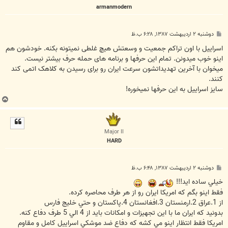
armanmodern
پ
دوشنبه ۲ اردیبهشت ۱۳۸۷, ۶:۲۸ ب.ظ
س
ت
اسراییل با اون تراکم جمعیت و وسعتش هیچ غلطی نمیتونه بکنه. خودشون هم
اینو خوب میدونن. تمام این حرفها و برنامه های حمله حرف بیشتر نیست.
میخوان با آخرین تهدیداتشون سرعت ایران رو برای رسیدن به کلاهک اتمی کند
کنند.
سایز اسراییل به این حرفها نمیخوره!
ب
ا
ل
ا
Major II
HARD
پ
دوشنبه ۲ اردیبهشت ۱۳۸۷, ۶:۴۸ ب.ظ
س
ت
خيلي ساده ايد!!!
فقط اينو بگم که امريکا ايران رو از هر طرف محاصره کرده.
از 1.عراق 2.ارمنستان 3.افغانستان 4.پاکستان و حتي خليج فارس
بدونيد که ايران ما با اين تجهيزات و امکانات بايد از 4 الي 5 طرف دفاع کنه.
امريکا فقط انتظار اينو مي کشه که دفاع ضد موشکي اسراييل کامل و مقاوم