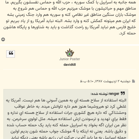
همه جانبه به اسراييل با کمک سوريه ، حزب الله و حماس نفسشون بگيريم. ما
مناطق مهم و حياتيشون با موشک ميزنيم حزب الله و حماس هم شروع به
موشک باران سنگين مناطق غير نظامي کنه و سوريه هم وارد جنگ زميني بشه
که ايران هم ميتونه کمکش کنه و وارد بشه. البته نبايد آمريکا رو از ياد ببريم تو
خليج فارس هم نبايد آمريکا رو راحت گذاشت و بايد به شناورها و پايگاه هاشون
حمله کرد.
ب
ا
ل
ا
Junior Poster
david68
پ
دوشنبه ۲ اردیبهشت ۱۳۸۷, ۵:۱۰ ب.ظ
س
ت
renger نوشته شده:
البته استفاده از سلاح هسته اي به همين آسوني ها هم نيست. آمريکا يه
غلطي کرد تو هيروشيما هنوز هم داره تاوانش ميده. به خاطر عواقب
وحشتناکي که داره هيچ کشوري جرات استفاده از سلاح هسته اي نداره و
فقط براي تهديد و ترسوندن ازش استفاده ميشه. مثل لولوي سرخرمن. به
نظر من ايران اگه بخواد به اسراييل حمله کنه بايد يک حمله حساب شده
و دقيق باشه. يعني نه اينکه با 4 موشک جواب حمله شون بديم اولين
حمله اسراييل به ما بايد آخرين حرکت اين رژيم باشه يعني ديگه نبايد