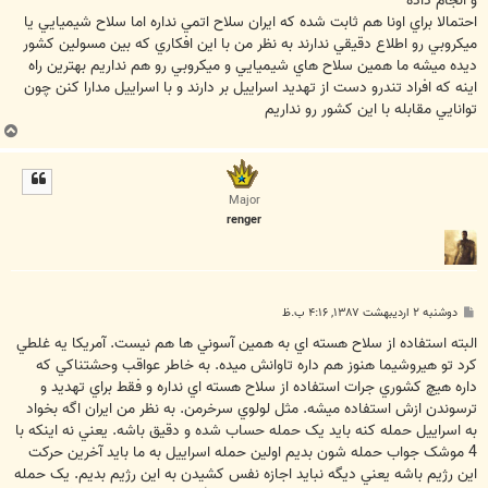
و انجام داده
احتمالا براي اونا هم ثابت شده كه ايران سلاح اتمي نداره اما سلاح شيميايي يا
ميكروبي رو اطلاع دقيقي ندارند به نظر من با اين افكاري كه بين مسولين كشور
ديده ميشه ما همين سلاح هاي شيميايي و ميكروبي رو هم نداريم بهترين راه
اينه كه افراد تندرو دست از تهديد اسراييل بر دارند و با اسراييل مدارا كنن چون
توانايي مقابله با اين كشور رو نداريم
ب
ا
ل
ا
Major
renger
پ
دوشنبه ۲ اردیبهشت ۱۳۸۷, ۴:۱۶ ب.ظ
س
ت
البته استفاده از سلاح هسته اي به همين آسوني ها هم نيست. آمريکا يه غلطي
کرد تو هيروشيما هنوز هم داره تاوانش ميده. به خاطر عواقب وحشتناکي که
داره هيچ کشوري جرات استفاده از سلاح هسته اي نداره و فقط براي تهديد و
ترسوندن ازش استفاده ميشه. مثل لولوي سرخرمن. به نظر من ايران اگه بخواد
به اسراييل حمله کنه بايد يک حمله حساب شده و دقيق باشه. يعني نه اينکه با
4 موشک جواب حمله شون بديم اولين حمله اسراييل به ما بايد آخرين حرکت
اين رژيم باشه يعني ديگه نبايد اجازه نفس کشيدن به اين رژيم بديم. يک حمله