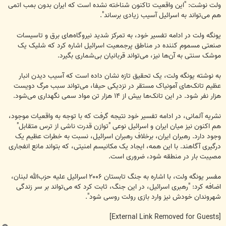
ولت نوشت: "این واقعیت تاکنون شناخته نشده است که ایران بدون بمب اتمی
هم می‌تواند به اسرائيل آسیب زیادی برساند".
یونگه ولت در ادامه تفسیر خود، به تمرکز شدید نیروگاه‌های برق و تاسیسات
صنعتی مسموم کننده در مناطق پرجمعیت اسرائيل اشاره کرد که شلیک یک
موشک سنتی به آن‌ها نیز، می‌تواند قربانیان بی‌شماری بگیرد.
به نوشته یونگه ولت، یک تحقیق تازه نشان داده است که آسیب دیدن انبار
عظیم تانک‌های آمونیاک مستقر در نزدیکی حیفا، می‌تواند سبب مرگ دویست
هزار نفر شود. در این تانک‌ها بیش از ۱۴ هزار تن مواد سمی نگهداری می‌شود.
نشریه آلمانی، در ادامه تفسیر خود نتیجه گرفت که با توجه به واقعیات موجود،
هم اکنون نیز میان ایران و اسرائيل نوعی "توازن قدرت ناشی از ترس متقابل"
وجود دارد. رهبران ایران، برخلاف رهبران اسرائيل، نسبت به خطرات عظیم یک
درگیری آگاهند. با این همه، ایجاد یک مکانیسم امنیتی، که بتواند مانع انفجاری
مصیبت بار در منطقه شود، ضروری است.
مفسر یونگه ولت، با اشاره به جنگ تابستان ۲۰۰۶ اسرائيل علیه حزب‌الله لبنان،
اضافه کرد: "رهبری اسرائيل، در این جنگ، ثابت کرد که می‌تواند بر سر زندگی
شهروندان خودش نیز وارد بازی رولت روسی شود".
[External Link Removed for Guests]