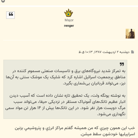
ب
ا
ل
ا
Major
renger
پ
دوشنبه ۲ اردیبهشت ۱۳۸۷, ۱۰:۱۳ ق.ظ
س
ت
به تمرکز شدید نیروگاه‌های برق و تاسیسات صنعتی مسموم کننده در
مناطق پرجمعیت اسرائيل اشاره کرد که شلیک یک موشک سنتی به آن‌ها
نیز، می‌تواند قربانیان بی‌شماری بگیرد.
به نوشته یونگه ولت، یک تحقیق تازه نشان داده است که آسیب دیدن
انبار عظیم تانک‌های آمونیاک مستقر در نزدیکی حیفا، می‌تواند سبب
مرگ دویست هزار نفر شود. در این تانک‌ها بیش از ۱۴ هزار تن مواد سمی
نگهداری می‌شود.
خب اين همون چيزي که من هميشه گفتم مراکز انرژي و پتروشيمي بزنين
اسراييليها خودشون سقط ميشن.