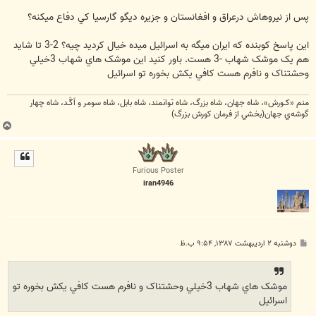
پس از نيروهاش درعراق و افغانستان و جزيره ديگو گارسيا کي دفاع ميکنه؟
اين پاسخ کوبنده که ايران ميگه به اسرائيل ميده خيال کرديد چيه؟ 2-3 تا شايد
هم يک موشک شهاب -3 هست. باور کنيد اين موشک هاي شهاب 3خيلي
وحشتناک و نافرم هست کافي يکش بخوره تو اسرائيل
منم «كـورش»، شاه جهان، شاه بزرگ، شاه توانمند، شاه بابل، شاه سومر و اَكَّـد، شاه چهار
گوشه‌ي جهان(بخشي از فرمان كورش بزرگ)
ب
ا
ل
ا
Furious Poster
iran4946
پ
دوشنبه ۲ اردیبهشت ۱۳۸۷, ۹:۵۴ ب.ظ
س
ت
موشک هاي شهاب 3خيلي وحشتناک و نافرم هست کافي يکش بخوره تو
اسرائيل