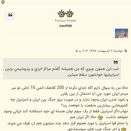
ب
ا
ل
ا
Furious Poster
iran4946
پ
دوشنبه ۲ اردیبهشت ۱۳۸۷, ۲:۱۲ ب.ظ
س
ت
خب اين همون چيزي که من هميشه گفتم مراکز انرژي و پتروشيمي بزنين
اسراييليها خودشون سقط ميشن.
حالا من يه سوال دارم اگه خداي نکرده از 200 کلاهک اتمي 10 تاش تو سر
مردم ايران خورد چي ايا احتمال از بين رفتن
و نابود شدن ايران وجود ندارد و در صورت بروز جنگ بين ايران و اسراييل چه
کشورهايي بيشترين منفعت را خواهند برد؟
جواب:اگر اسراييل فقط از يک سوم توان هسته اي خود استفاده کند ايراني وجود
نخواهد داشت
حالا اگر ايران هم
با تمام قوا اسراييل را مورد هجوم قرار دهد چند ميليون هم ان طرف مي ميرند
و اخر جنگ عرب هاي سوسمارخور