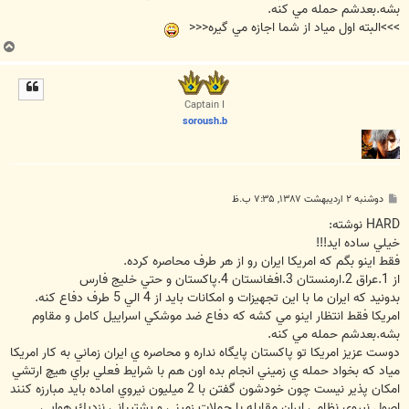
بشه.بعدشم حمله مي کنه.
>>>البته اول مياد از شما اجازه مي گيره<<<
ب
ا
ل
ا
Captain I
soroush.b
پ
دوشنبه ۲ اردیبهشت ۱۳۸۷, ۷:۳۵ ب.ظ
س
ت
HARD نوشته:
خيلي ساده ايد!!!
فقط اينو بگم که امريکا ايران رو از هر طرف محاصره کرده.
از 1.عراق 2.ارمنستان 3.افغانستان 4.پاکستان و حتي خليج فارس
بدونيد که ايران ما با اين تجهيزات و امکانات بايد از 4 الي 5 طرف دفاع کنه.
امريکا فقط انتظار اينو مي کشه که دفاع ضد موشکي اسراييل کامل و مقاوم
بشه.بعدشم حمله مي کنه.
دوست عزيز امريكا تو پاكستان پايگاه نداره و محاصره ي ايران زماني به كار امريكا
مياد كه بخواد حمله ي زميني انجام بده اون هم با شرايط فعلي براي هيچ ارتشي
امكان پذير نيست چون خودشون گفتن با 2 ميليون نيروي اماده بايد مبارزه كنند
اصول نيروي نظامي ايران مقابله با حملات زميني و پشتيباني نزديك هوايي