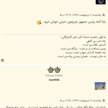
پ
یک‌شنبه ۸ اردیبهشت ۱۳۸۷, ۱۲:۱۷ ب.ظ
س
ت
بابا آخه رئيس جمهور عزيزمون خيلي خوش تيپه .
به قول حضرت استاد اکبر خان گلپايگاني :
چه غم ز بي کلهي
آسمان کلاه من است
زمين بساط و در و دشت . بارگاه من است
زنند طعنه که اندر جهان جايت نيست
به جان دوست . همان نيستي پناه من است .
ب
ا
ل
ا
Furious Poster
iran4946
پ
یک‌شنبه ۸ اردیبهشت ۱۳۸۷, ۱۲:۵۱ ب.ظ
س
ت
خداييش حالا اگه خاتمي يا يکي مثل اون به نامحرم دست مي زدند چه جنجالي