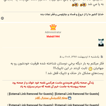
به پا مي شد
خدایا کشور ما را از دروغ و فساد و چاپلوسی و فقر نجات بده
ب
ا
ل
ا
Administrator
Mahdi1944
پ
یک‌شنبه ۸ اردیبهشت ۱۳۸۷, ۶:۰۸ ب.ظ
س
ت
فکر ميکنم يه بار ديگه برخي دوستان شناخته شده ظرفيت خودشون رو به
جهانيان
ثابت کردند در اين تاپيک!!!
پست‌هاي مشکل دار حذف و تاپيک قفل شد !
زندگي صحنه يکتاي هنرمندي ماست هرکسي نغمه خود خواند و از صحنه رود
صحنه پيوسته به جاست خرم آن نغمه که مردم بسپارند به ياد
|
[External Link Removed for Guests]
|
[External Link Removed for Guests]
مجله الکترونيکي سنترال کلابز
|
[External Link Removed for Guests]
|
[External Link Removed for Guests]