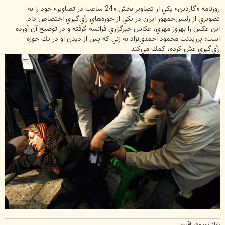
روزنامه «گاردين» يكي از تصاوير بخش «24 ساعت در تصاوير» خود را به
تصويري از رئيس‌جمهور ايران در يكي از حوزه‌هاي رأي‌گيري اختصاص داد.
اين عكس را بهروز مهري، عكاس خبرگزاري فرانسه گرفته و در توضيح آن آورده
است: پرزيدنت محمود احمدي‌نژاد به زني كه پس از ديدن او در يك حوزه
رأي‌گيري غش كرده، كمك مي‌كند
شاد زی مهر افزون ...