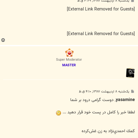
پ
یک‌شنبه ۸ اردیبهشت ۱۳۸۷, ۳:۲۹ ق.ظ
س
ت
[External Link Removed for Guests]
[External Link Removed for Guests]
ب
ا
ل
ا
Super Moderator
MASTER
پ
یک‌شنبه ۸ اردیبهشت ۱۳۸۷, ۴:۱۰ ق.ظ
س
ت
yasamine
, دوست گرامی درود بر شما
لطفا خبر را کامل در پست خود قرار دهید ...
كمك احمدي‌نژاد به زن غش‌كرده