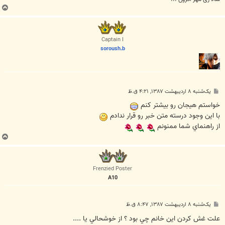
ب
ا
ل
ا
Captain I
soroush.b
پ
یک‌شنبه ۸ اردیبهشت ۱۳۸۷, ۴:۲۱ ق.ظ
س
ت
خواستم هيجان رو بيشتر كنم
با اين وجود درسته متن خبر رو قرار ندادم
از راهنماي شما ممنونم
ب
ا
ل
ا
Frenzied Poster
A10
پ
یک‌شنبه ۸ اردیبهشت ۱۳۸۷, ۸:۴۷ ق.ظ
س
ت
علت غش كردن اين خانم چي بود ؟ از خوشحالي يا ....