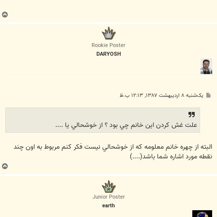
ب
ا
ل
ا
Rookie Poster
DARYOSH
پ
یک‌شنبه ۸ اردیبهشت ۱۳۸۷, ۱۲:۱۳ ب.ظ
س
ت
علت غش كردن اين خانم چي بود ؟ از خوشحالي يا ....
البته از چهره خانم معلومه که از خوشحالي نيست فکر کنم مربوط به اون چند
نقطه مورد اشاره شما باشد(....)
ب
ا
ل
ا
Junior Poster
earth