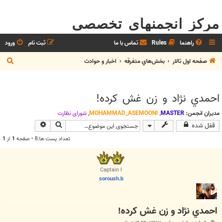
مرکز انجمنهای تخصصی
راهنما
Rules
تماس با ما
ثبت نام
ورود
ج
صفحه اول تالار
بخش‌‌هاي متفرقه
اخبار و حوادث
س
ت
احمدي نژاد و زن غش كرده!
ج
و
مدیران انجمن:
MASTER
,
MOHAMMAD_ASEMOONI
,
شوراي نظارت
جستجو
جستجوی پیشرف
قفل شده
تعداد پست ها:8 • صفحه
1
از
1
Captain I
soroush.b
احمدي نژاد و زن غش كرده!