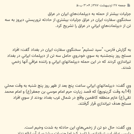
پ
جمعه ۲۷ اردیبهشت ۱۳۸۷, ۳:۰۴ ب.ظ
س
ت
جزئيات بيشتر از حمله به ديپلمات‌هاي ايران در عراق
سخنگوي سفارت ايران در عراق جزئيات بيشتري از حادثه تروريستي ديروز به سه
تن از ديپلمات‌هاي ايراني در عراق را تشريح كرد.
به گزارش فارس، "سيد تسليم" سخنگوي سفارت ايران در بغداد گفت: افراد
مسلح روز پنجشنبه به سوي خودروي حامل سه تن از ديپلمات ايراني در بغداد
تيراندازي كردند كه در اين حمله ديپلماتهاي ايراني و راننده عراقي آنها زخمي
شدند.
وي گفت: ديپلماتهاي ايراني ساعت پنج بعد از ظهر روز پنج شنبه به وقت محلي
(14به وقت گرينويچ) كه قصد زيارت حرم امام موسي بن جعفر(ع) و امام محمد
تقي(ع) عازم منطقه كاظمين واقع در شمال غرب بغداد بودند از سوي افراد
مسلح هدف تيراندازي قرار گرفتند.
وي گفت: حال دو تن از زخمي‌هاي اين حادثه به شدت وخيم است.
پليس عراق اين تيراندازي را تاييد كرد اما جزييات بيشتري از آن ارائه نداد.