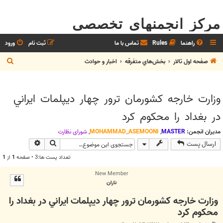
مرکز انجمنهای تخصصی
راهنما
Rules
تماس با ما
ثبت نام
ورود
ج
صفحه اول تالار
بخش‌‌هاي متفرقه
اخبار و حوادث
س
ت
وزارت خارجه كشورمان ترور چهار ديپلمات ايراني
ج
در بغداد را محكوم كرد
و
مدیران انجمن:
MASTER
,
MOHAMMAD_ASEMOONI
,
شوراي نظارت
جستجو
جستجوی پیش
ارسال پست
تعداد پست ها:3 • صفحه
1
از
1
New Member
ناران
وزارت خارجه كشورمان ترور چهار ديپلمات ايراني در بغداد را
محكوم كرد