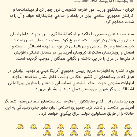
پ
پنج‌شنبه ۲۶ اردیبهشت ۱۳۸۷, ۱۱:۵۴ ب.ظ
س
ت
تهران - سخنگوي وزارت امور خارجه كشورمان ترور چهار تن از ديپلمات‌ها و
كاركنان جمهوري اسلامي ايران در بغداد را اقدامي جنايتكارانه خواند و آن را به
شدت محكوم كرد.
سيد محمد علي حسيني با تاكيد بر اينكه اشغالگري و تروريزم دو عامل اصلي
ناامني و بي‌ثباتي در عراق است، تصريح كرد: مسئوليت اصلي تامين امنيت
ديپلمات‌ها و مراكز سياسي و بين‌المللي در عراق بر عهده اشغالگران است و
اهمال و رويكردهاي مشكوك نيروهاي آمريكايي در مسائل امنيتي، افزايش
ناامني‌ها در عراق را در پي داشته و نگراني همگان را موجب گرديده است.
وي با اشاره به اظهارات صريح رييس جمهوري آمريكا مبني بر تهديد ايرانيان در
عراق كه در رسانه‌هاي آن كشور انعكاس يافت، خاطر نشان ساخت: اينگونه
اظهارات مشوقي جهت انجام رفتارهاي ضدانساني و مغاير با موازين بين‌المللي
اشغالگران و گروههاي تروريستي فعال در عراق بشمار مي‌رود .
وي پيامدهاي اين اقدام جنايتكاران را متوجه سياست‌هاي غلط نيروهاي اشغالگر
آمريكايي دانست و تاكيد كرد: جمهوري اسلامي ايران بطور جدي رسيدگي به اين
حادثه را از طريق مسئولين دولت عراق پيگيري خواهد كرد .