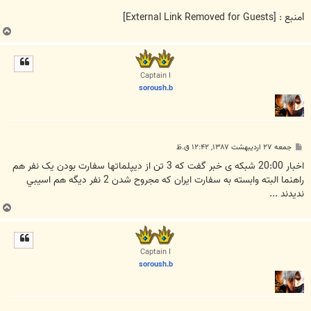
lمنبع :
[External Link Removed for Guests]
ب
ا
ل
ا
Captain I
soroush.b
پ
جمعه ۲۷ اردیبهشت ۱۳۸۷, ۱۲:۴۲ ق.ظ
س
ت
اخبار 20:00 شبکه ی خبر گفت که 3 تن از ديپلماتها سفارت بودن يک نفر هم
راهنما البته وابسته به سفارت ايران که مجروح شدن 2 نفر ديگه هم اسيبي
نديدند ...
ب
ا
ل
ا
Captain I
soroush.b