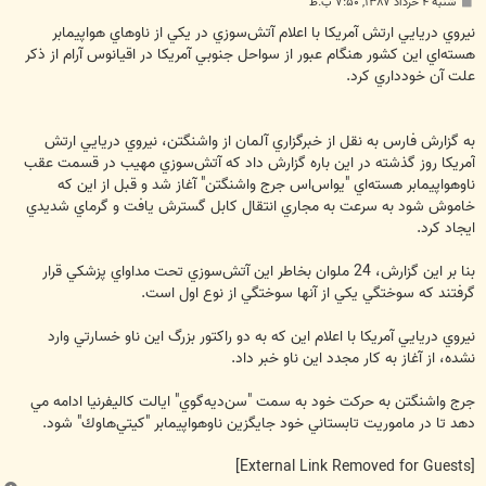
پ
شنبه ۴ خرداد ۱۳۸۷, ۷:۵۰ ب.ظ
س
ت
نيروي دريايي ارتش آمريكا با اعلام آتش‌سوزي در يكي از ناوهاي هواپيمابر
هسته‌اي اين كشور هنگام عبور از سواحل جنوبي آمريكا در اقيانوس آرام از ذكر
علت آن خودداري كرد.
به گزارش فارس به نقل از خبرگزاري آلمان از واشنگتن، نيروي دريايي ارتش
آمريكا روز گذشته در اين باره گزارش داد كه آتش‌سوزي مهيب در قسمت عقب
ناوهواپيمابر هسته‌‌اي "يو‌اس‌اس‌ جرج واشنگتن" آغاز شد و قبل از اين كه
خاموش شود به سرعت به مجاري انتقال كابل گسترش يافت و گرماي شديدي
ايجاد كرد.
بنا بر اين گزارش، 24 ملوان بخاطر اين آتش‌سوزي تحت مداواي پزشكي قرار
گرفتند كه سوختگي يكي از آنها سوختگي از نوع اول است.
نيروي دريايي آمريكا با اعلام اين كه به دو راكتور بزرگ اين ناو خسارتي وارد
نشده،‌ از آغاز به كار مجدد اين ناو خبر داد.
جرج واشنگتن به حركت خود به سمت "سن‌ديه‌گوي" ايالت كاليفرنيا ادامه مي
دهد تا در ماموريت تابستاني خود جايگزين ناوهواپيمابر "كيتي‌هاوك" شود.
[External Link Removed for Guests]