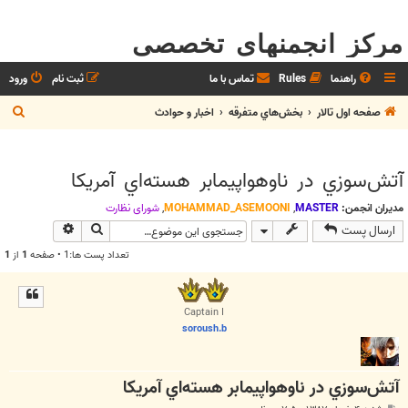
مرکز انجمنهای تخصصی
راهنما
Rules
تماس با ما
ثبت نام
ورود
ج
صفحه اول تالار
بخش‌‌هاي متفرقه
اخبار و حوادث
س
ت
آتش‌سوزي در ناوهواپيمابر هسته‌اي آمريکا
ج
و
مدیران انجمن:
MASTER
,
MOHAMMAD_ASEMOONI
,
شوراي نظارت
جستجو
جستجوی پیش
ارسال پست
تعداد پست ها:1 • صفحه
1
از
1
Captain I
soroush.b
آتش‌سوزي در ناوهواپيمابر هسته‌اي آمريکا