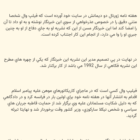
هفته نامه ژورنال دو ديمانش در سايت خود آورده است كه فيلپ وال شخصا
متني دقيق را در خصوص عذرخواهي از سوي اين خبرنگار نوشته و به او داد تا آن
را امضا كند اما اين خبرنگار مسن از اين كه نشريه او به جاي دفاع از او به چنين
جبري او را وا مي دارد،‌ از انجام اين كار اجتناب كرده است.
در نهايت در پي تصميم مدير اين نشريه اين خبرنگار كه يكي از چهره هاي مطرح
اين نشريه فكاهي از سال 1992 مي باشد از كار بركنار شد.
فيليپ وال كسي است كه در ماجراي كاريكاتورهاي موهن عليه پيامبر اسلام
اقدام به انتشار آنها در هفته نامه خود براي اولين بار در فرانسه كرد و در دادگاهي
كه به دليل شكايت مسلمانان عليه وي برگزار شد از حمايت قاطبه جريان هاي
سياسي و شخص نيكلا ساركوزي، وزير كشور وقت برخوردار شد و نهايتا تبرئه
گرديد.