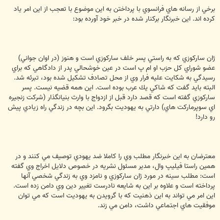
برخي از رسانه هاي فرانسوي با پرداختن به اين موضوع با تعجب از اين امر ياد
كرده اند. اين خبرنگار بركنار شده در خبر خود آورده بود:
ژان ساركوزي كه به راستي پسر خلف ساركوزي است و هنوز (در اوان جواني)
عضو شوراي كل حزب او ام پ است در عين خوشحالي پدر از دادگاهي كه براي
رسيدگي به شكايت عليه فرار وي از محل تصادف تشكيل شده بود،‌ تبرئه شد.
البته بايد گفت كه شاكي يك عرب بوده است. اين همه قضيه نيست. پسر
ساركوزي گفته است كه قصد دارد قبل از ازدواج با وارث بنيانگذار (شركت زنجيره
اي سوپرماركت هاي)‌ دارتي به يهوديت بگرود. اين بچه در زندگي راه زيادي پيش
رو دارد!
معترضان به اين خبرنگار مطلب وي را كاملا ضد يهودي توصيف مي كنند و در
همين راستا فيليپ وال،‌ مدير مسئول نشريه در خصوص دلايل اخراج وي گفته
است: مطلب سينه در مورد ژان ساركوزي و نامزد وي به زندگي شخصي آنها
پرداخته است و علاوه بر اين به شايعه نادرست تغيير دين وي دامن زده است.
اين امر مي تواند به اين ذهنيت كه با گرويدن به يهوديت است كه مي توان
موفقيت هاي اجتماعي داشت،‌ دامن مي زند.