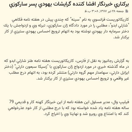
برکناري خبرنگار افشا كننده گرايشات يهودي پسر ساركوزي
پ
جمعه ۲۸ تیر ۱۳۸۷, ۳:۰۸ ب.ظ
س
ت
كاريكاتوريست فرانسوي به نام "سينه" كه چندي پيش در هفته نامه فكاهي
"شارلي ابدو"، مطلبي را در مورد دادگاه ژان ساركوزي، تبرئه وي و ازدواجش با يك
دختر سرمايه دار يهودي نوشته بود به اتهام ترويج احساس يهودي ستيزي از كار
بركنار شد.
به گزارش رجانيوز به نقل از فارس، كاريكاتوريست هفته نامه طنز شارلي ابدو كه
در ماه گذشته خبري در مورد ازدواج ژان ساركوزي با "ژسيكا سبعون دارتي" (دختر
ايزابل دارتي،‌ سهامدار مهم گروه دارتي) منتشر كرده بود،‌ به اتهام درج مطلب
غير واقعي و ترويج احساس يهودي ستيزي از كار بركنار شد.
فيليپ وال، مدير مسئول اين هفته نامه از اين خبرنگار كهنه كار و قديمي 79
ساله هفته نامه ياد شده خواسته بود كه با درج مطلبي از كار خود عذرخواهي
كند كه با امتناع وي روبرو شد و نهايتا وي را اخراج كرد.