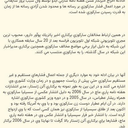
حادثه اخراج خبرنگار مسن هفته نامه شارلي ابدو توسط وال سبب بروز شايعاتي
در مورد اعمال فشار ساركوزي بر رسانه ها و محدود شدن آزادي رسانه ها از زمان
به قدرت رسيدن ساركوزي شده است.
در همين ارتباط مخالفان ساركوزي بركناري اخير پاتريك پوآور دارور،‌ محبوب ترين
مجري تلويزيوني شبكه اول تلويزيون فرانسه بعد از 20 سال سابقه همكاري با
اين شبكه به دليل ابراز برخي مواضع مخالف ساركوزي همچنين بركناري مديراخبار
اين شبكه در سال گذشته،‌ را به ساركوزي منتسب مي كنند.
آنها در بيان ادله خود به موارد ديگري از جمله اعمال فشارهاي مستقيم و غير
مستقيم ساركوزي حتي پيش از رياست جمهوري و در زمان وزارت كشوري وي
اشاره مي كنند و در اين بين به طور نمونه به بركناري آلن ژنستار، مدير انتشارات
هفته نامه پاري ماچ در سال 2006 به دليل انتشار عكسي از سسيليا ساركوزي به
همراه ريشار عطياس،‌ در سال 2005 و در دوره وزير كشوري ساركوزي اشاره
دارند. در آن ايام عطيار دوست زن ساركوزي بود و با وي به آمريكا رفته بود و
اكنون بعد از طلاق سيسيليا از ساركوزي نيز همان كسي است كه با وي ازدواج
كرده است. با انتشار خبر فرار سيسيليا و انتشار عكس وي در هفته نامه پاري
ماچ، فشارها براي بركناري آلن ژنستار بالا گرفت تا نهايتا وي در سال 2006 بركنار
شد.