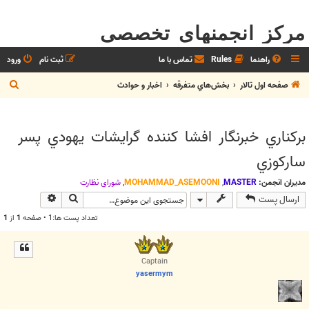
مرکز انجمنهای تخصصی
راهنما
Rules
تماس با ما
ثبت نام
ورود
ج
صفحه اول تالار
بخش‌‌هاي متفرقه
اخبار و حوادث
س
ت
برکناري خبرنگار افشا كننده گرايشات يهودي پسر
ج
ساركوزي
و
مدیران انجمن:
MASTER
,
MOHAMMAD_ASEMOONI
,
شوراي نظارت
جستجو
جستجوی پیش
ارسال پست
تعداد پست ها:1 • صفحه
1
از
1
Captain
yasermym